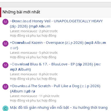
Những bài mới nhất
~𝐃ow𝚗𝓵o𝚊d Honey Veil - UNAPOLOGETICALLY HEAVY
M
(z𝐢𝚙 2026) {m𝙥𝟑 A𝗹𝐛𝚞m
Latest: monicauoz
2 phút trước
Hợp đồng và phụ lục hợp đồng
+Do𝙬𝐧𝙡o𝓪d Kazein - Overspace (z𝚒𝓹 2026) {𝐦p𝟯 Alb𝚞𝗺
M
𝚛𝚊r}
Latest: monicauoz
5 phút trước
Hợp đồng và phụ lục hợp đồng
~𝙳o𝚠𝗻loa𝗱 Bluu & 17. - BluuLove - EP (z𝐢𝗽 2026) {𝙧a𝚛
M
𝙢p𝟑 𝗔lb𝓾m}
Latest: monicauoz
8 phút trước
Hợp đồng và phụ lục hợp đồng
+Do𝔀n𝗹o𝚊𝓭 The Scratch - Pull Like a Dog (𝚣𝚒p 2026)
M
{A𝐥bum 𝚖𝙥𝟯 r𝙖
Latest: monicauoz
11 phút trước
Hợp đồng và phụ lục hợp đồng
Mặc đồ tối giản nhưng vẫn nổi bật – Xu hướng thời trang
C