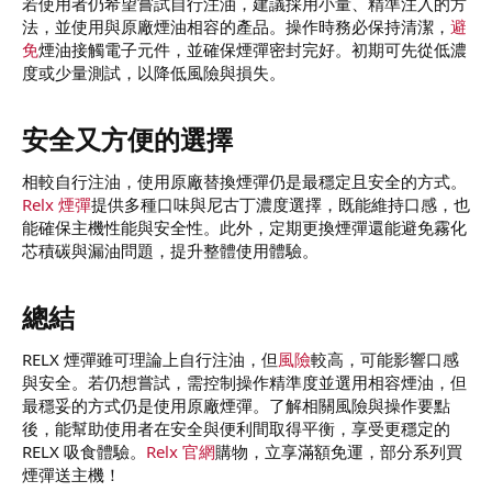
若使用者仍希望嘗試自行注油，建議採用小量、精準注入的方
法，並使用與原廠煙油相容的產品。操作時務必保持清潔，
避
免
煙油接觸電子元件，並確保煙彈密封完好。初期可先從低濃
度或少量測試，以降低風險與損失。
安全又方便的選擇​
相較自行注油，使用原廠替換煙彈仍是最穩定且安全的方式。
Relx 煙彈
提供多種口味與尼古丁濃度選擇，既能維持口感，也
能確保主機性能與安全性。此外，定期更換煙彈還能避免霧化
芯積碳與漏油問題，提升整體使用體驗。
總結​
RELX 煙彈雖可理論上自行注油，但
風險
較高，可能影響口感
與安全。若仍想嘗試，需控制操作精準度並選用相容煙油，但
最穩妥的方式仍是使用原廠煙彈。了解相關風險與操作要點
後，能幫助使用者在安全與便利間取得平衡，享受更穩定的
RELX 吸食體驗。
Relx 官網
購物，立享滿額免運，部分系列買
煙彈送主機！