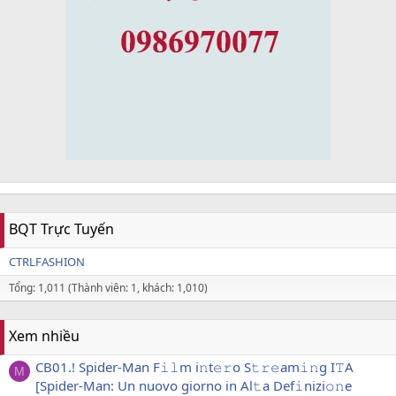
BQT Trực Tuyến
CTRLFASHION
Tổng: 1,011 (Thành viên: 1, khách: 1,010)
Xem nhiều
CB01.! Spider-Man F𝚒𝚕m i𝚗t𝚎𝚛o S𝚝𝚛𝚎am𝚒𝚗g I𝚃A
M
[Spider-Man: Un nuovo giorno in Al𝚝a Def𝚒nizi𝚘𝚗e