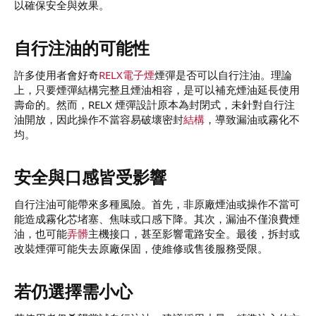
以確保安全與效果。
自行注油的可能性​
許多使用者會好奇
RELX電子煙
煙彈是否可以自行注油。理論
上，只要煙彈結構完整且煙油相容，是可以補充煙油延長使用
壽命的。然而，RELX 煙彈設計原本為封閉式，未針對自行注
油開放，因此操作不當容易破壞密封
結構
，導致漏油或霧化不
均。
安全與口感皆受影響​
自行注油可能帶來多種風險。首先，非原廠煙油或操作不當可
能造成霧化芯堵塞、焦味或口感下降。其次，漏油不僅浪費煙
油，也可能
弄髒
主機接口，甚至影響電路安全。最後，拆封或
改裝煙彈可能失去原廠保固，使維修或售後服務受限。
若仍選擇需小心​