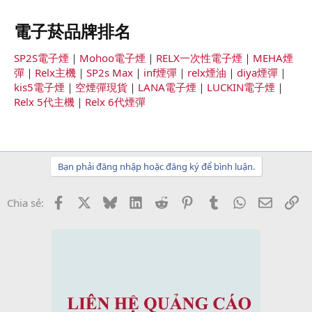
電子菸品牌排名​
SP2S電子煙
｜
Mohoo電子煙
｜
RELX一次性電子煙
｜
MEHA煙
彈
｜
Relx主機
｜
SP2s Max
｜
inf煙彈
｜
relx煙油
｜
diya煙彈
｜
kis5電子煙
｜
空煙彈現貨
｜
LANA電子煙
｜
LUCKIN電子煙
｜
Relx 5代主機
｜
Relx 6代煙彈
Bạn phải đăng nhập hoặc đăng ký để bình luận.
Facebook
X
Bluesky
LinkedIn
Reddit
Pinterest
Tumblr
WhatsApp
Email
Li
Chia sẻ: