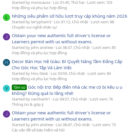
Started by monicauoz
Lúc 01:45, Thứ hai
Lượt xem: 103
Hợp đồng và phụ lục hợp đồng
Những siêu phẩm sở hữu lượt truy cập khủng năm 2026
L
Started by larrypham3
Lúc 01:12, Chủ nhật
Lượt xem: 88
Chuyện vui nghề nhân sự
Obtain your new authentic full driver's license or
J
Learners permit with us without exams.
Started by john andrew
Lúc 06:37, Chủ nhật
Lượt xem: 85
Hợp đồng và phụ lục hợp đồng
Decor Bàn Học Hệ Giàu: Bí Quyết Nâng Tầm Đẳng Cấp
H
Cho Góc Học Tập Và Làm Việc
Started by Hiru Desk
Lúc 03:59, Chủ nhật
Lượt xem: 84
Hợp đồng và phụ lục hợp đồng
Góc nội trợ: Bếp điện nhà các mẹ có bị kêu u u
Tâm sự
V
không? Đừng quá lo lắng nhé!
Started by vanthanh1
Lúc 04:57, Chủ nhật
Lượt xem: 76
Thông tin & góp ý
Obtain your new authentic full driver's license or
J
Learners permit with us without exams.
Started by john andrew
Lúc 06:47, Chủ nhật
Lượt xem: 73
Các vấn đề về bảo hiểm xã hội