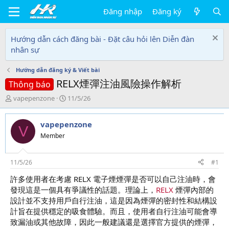
Đăng nhập
Đăng ký
Hướng dẫn cách đăng bài - Đặt câu hỏi lên Diễn đàn
nhân sự
Hướng dẫn đăng ký & Viết bài
RELX煙彈注油風險操作解析
Thông báo
T
N
vapepenzone
11/5/26
h
g
r
à
vapepenzone
e
y
V
a
g
Member
d
ử
s
i
t
11/5/26
#1
a
許多使用者在考慮 RELX 電子煙煙彈是否可以自己注油時，會
r
發現這是一個具有爭議性的話題。理論上，
RELX
煙彈內部的
t
e
設計並不支持用戶自行注油，這是因為煙彈的密封性和結構設
r
計旨在提供穩定的吸食體驗。而且，使用者自行注油可能會導
致漏油或其他故障，因此一般建議還是選擇官方提供的煙彈，