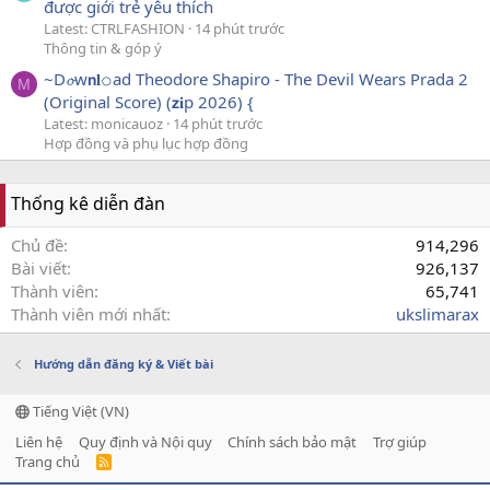
được giới trẻ yêu thích
Latest: CTRLFASHION
14 phút trước
Thông tin & góp ý
~D𝓸w𝗻𝐥𝚘ad Theodore Shapiro - The Devil Wears Prada 2
M
(Original Score) (𝘇𝐢p 2026) {
Latest: monicauoz
14 phút trước
Hợp đồng và phụ lục hợp đồng
Thống kê diễn đàn
Chủ đề
914,296
Bài viết
926,137
Thành viên
65,741
Thành viên mới nhất
ukslimarax
Hướng dẫn đăng ký & Viết bài
Tiếng Việt (VN)
Liên hệ
Quy định và Nội quy
Chính sách bảo mật
Trợ giúp
Trang chủ
R
S