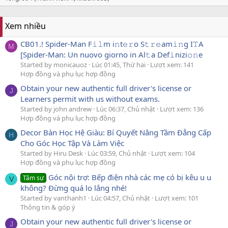
Xem nhiều
CB01.! Spider-Man F𝚒𝚕m i𝚗t𝚎𝚛o S𝚝𝚛𝚎am𝚒𝚗g I𝚃A
M
[Spider-Man: Un nuovo giorno in Al𝚝a Def𝚒nizi𝚘𝚗e
Started by monicauoz
Lúc 01:45, Thứ hai
Lượt xem: 141
Hợp đồng và phụ lục hợp đồng
Obtain your new authentic full driver's license or
J
Learners permit with us without exams.
Started by john andrew
Lúc 06:37, Chủ nhật
Lượt xem: 136
Hợp đồng và phụ lục hợp đồng
Decor Bàn Học Hệ Giàu: Bí Quyết Nâng Tầm Đẳng Cấp
H
Cho Góc Học Tập Và Làm Việc
Started by Hiru Desk
Lúc 03:59, Chủ nhật
Lượt xem: 104
Hợp đồng và phụ lục hợp đồng
Góc nội trợ: Bếp điện nhà các mẹ có bị kêu u u
Tâm sự
V
không? Đừng quá lo lắng nhé!
Started by vanthanh1
Lúc 04:57, Chủ nhật
Lượt xem: 101
Thông tin & góp ý
Obtain your new authentic full driver's license or
J