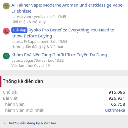
Al Fakher Vape: Moderne Aromen und erstklassige Vape-
V
Erlebnisse
Latest: vancitywilliam
Lúc 13:45
Giới thiệu & Nội quy
Ryoko Pro Benefits: Everything You Need to
Giải đáp
E
Know Before Buying
Latest: ExSupplement
Lúc 13:34
Hướng dẫn đăng ký & Viết bài
Khám Phá Nền Tảng Giải Trí Trực Tuyến Đa Dạng
V
Latest: vegas79elive
Lúc 13:32
Việc làm thời Covid- 19
Thống kê diễn đàn
Chủ đề
915,086
Bài viết
926,931
Thành viên
65,758
Thành viên mới nhất
uktrimexa
Hướng dẫn đăng ký & Viết bài