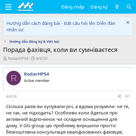
Đăng nhập
Đăng ký
Hướng dẫn cách đăng bài - Đặt câu hỏi lên Diễn đàn
nhân sự
Hướng dẫn đăng ký & Viết bài
Порада фахівця, коли ви сумніваєтеся
T
N
RadarHP54
4/6/26
h
g
r
à
RadarHP54
e
y
R
a
g
Active member
d
ử
s
i
t
4/6/26
#1
a
Скільки разів ви купували річ, а вдома розуміли: не те,
r
не так, не підходить? Особливо коли йдеться про
t
e
активний відпочинок чи складне оснащення для
r
дому. У GG-group цю проблему вирішили просто:
безкоштовна консультація кваліфікованих фахівців,