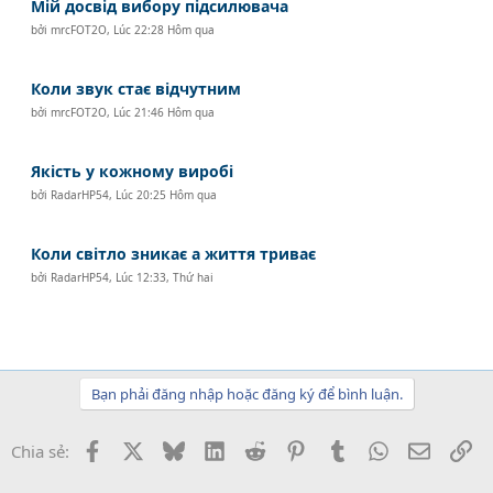
Мій досвід вибору підсилювача
bởi
mrcFOT2O
,
Lúc 22:28 Hôm qua
Коли звук стає відчутним
bởi
mrcFOT2O
,
Lúc 21:46 Hôm qua
Якість у кожному виробі
bởi
RadarHP54
,
Lúc 20:25 Hôm qua
Коли світло зникає а життя триває
bởi
RadarHP54
,
Lúc 12:33, Thứ hai
Bạn phải đăng nhập hoặc đăng ký để bình luận.
Facebook
X
Bluesky
LinkedIn
Reddit
Pinterest
Tumblr
WhatsApp
Email
Li
Chia sẻ: