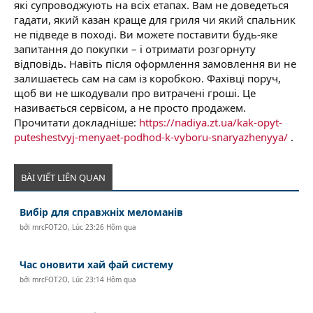
які супроводжують на всіх етапах. Вам не доведеться
гадати, який казан краще для гриля чи який спальник
не підведе в поході. Ви можете поставити будь-яке
запитання до покупки – і отримати розгорнуту
відповідь. Навіть після оформлення замовлення ви не
залишаєтесь сам на сам із коробкою. Фахівці поруч,
щоб ви не шкодували про витрачені гроші. Це
називається сервісом, а не просто продажем.
Прочитати докладніше:
https://nadiya.zt.ua/kak-opyt-
puteshestvyj-menyaet-podhod-k-vyboru-snaryazhenyya/
.
BÀI VIẾT LIÊN QUAN
Вибір для справжніх меломанів
bởi
mrcFOT2O
,
Lúc 23:26 Hôm qua
Час оновити хай фай систему
bởi
mrcFOT2O
,
Lúc 23:14 Hôm qua