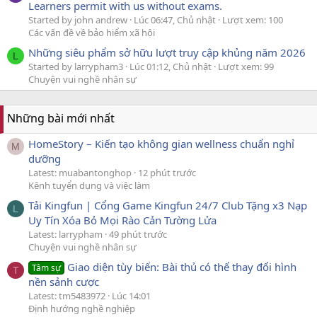
Learners permit with us without exams.
Started by john andrew
Lúc 06:47, Chủ nhật
Lượt xem: 100
Các vấn đề về bảo hiểm xã hội
Những siêu phẩm sở hữu lượt truy cập khủng năm 2026
L
Started by larrypham3
Lúc 01:12, Chủ nhật
Lượt xem: 99
Chuyện vui nghề nhân sự
Những bài mới nhất
HomeStory – Kiến tạo không gian wellness chuẩn nghỉ
M
dưỡng
Latest: muabantonghop
12 phút trước
Kênh tuyển dụng và việc làm
Tải Kingfun | Cổng Game Kingfun 24/7 Club Tặng x3 Nạp
L
Uy Tín Xóa Bỏ Mọi Rào Cản Tường Lửa
Latest: larrypham
49 phút trước
Chuyện vui nghề nhân sự
Giao diện tùy biến: Bài thủ có thể thay đổi hình
Tâm sự
T
nền sảnh cược
Latest: tm5483972
Lúc 14:01
Định hướng nghề nghiệp