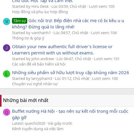
Cho Góc Học Tập Và Làm Việc
Started by Hiru Desk
Lúc 03:59, Chủ nhật
Lượt xem: 105
Hợp đồng và phụ lục hợp đồng
Góc nội trợ: Bếp điện nhà các mẹ có bị kêu u u
Tâm sự
V
không? Đừng quá lo lắng nhé!
Started by vanthanh1
Lúc 04:57, Chủ nhật
Lượt xem: 104
Thông tin & góp ý
Obtain your new authentic full driver's license or
J
Learners permit with us without exams.
Started by john andrew
Lúc 06:47, Chủ nhật
Lượt xem: 101
Các vấn đề về bảo hiểm xã hội
Những siêu phẩm sở hữu lượt truy cập khủng năm 2026
L
Started by larrypham3
Lúc 01:12, Chủ nhật
Lượt xem: 100
Chuyện vui nghề nhân sự
Những bài mới nhất
Buffet nướng Hà Nội - tạo nên sự kết nối trong mỗi cuộc
Q
gặp gỡ
Latest: quechi2020
Vài giây trước
Kênh tuyển dụng và việc làm