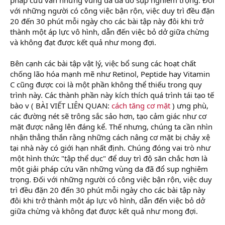
với những người có công việc bận rộn, việc duy trì đều đặn
20 đến 30 phút mỗi ngày cho các bài tập này đôi khi trở
thành một áp lực vô hình, dẫn đến việc bỏ dở giữa chừng
và không đạt được kết quả như mong đợi.
Bên cạnh các bài tập vật lý, việc bổ sung các hoạt chất
chống lão hóa mạnh mẽ như Retinol, Peptide hay Vitamin
C cũng được coi là một phần không thể thiếu trong quy
trình này. Các thành phần này kích thích quá trình tái tạo tế
bào v ( BÀI VIẾT LIÊN QUAN:
cách tăng cơ mặt
) ưng phù,
các đường nét sẽ trông sắc sảo hơn, tạo cảm giác như cơ
mặt được nâng lên đáng kể. Thế nhưng, chúng ta cần nhìn
nhận thẳng thắn rằng những cách nâng cơ mặt bị chảy xệ
tại nhà này có giới hạn nhất định. Chúng đóng vai trò như
một hình thức "tập thể dục" để duy trì độ săn chắc hơn là
một giải pháp cứu vãn những vùng da đã đổ sụp nghiêm
trọng. Đối với những người có công việc bận rộn, việc duy
trì đều đặn 20 đến 30 phút mỗi ngày cho các bài tập này
đôi khi trở thành một áp lực vô hình, dẫn đến việc bỏ dở
giữa chừng và không đạt được kết quả như mong đợi.