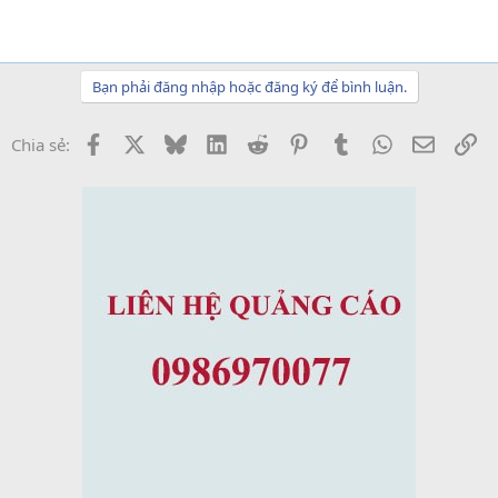
Bạn phải đăng nhập hoặc đăng ký để bình luận.
Facebook
X
Bluesky
LinkedIn
Reddit
Pinterest
Tumblr
WhatsApp
Email
Li
Chia sẻ: