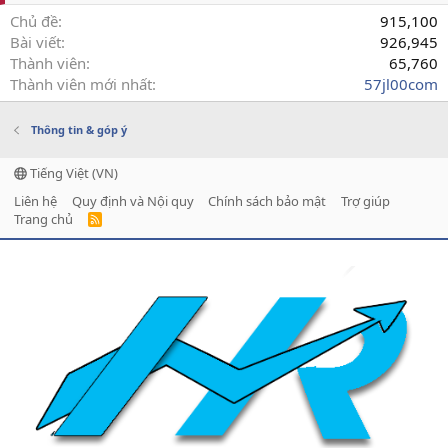
Chủ đề
915,100
Bài viết
926,945
Thành viên
65,760
Thành viên mới nhất
57jl00com
Thông tin & góp ý
Tiếng Việt (VN)
Liên hệ
Quy định và Nội quy
Chính sách bảo mật
Trợ giúp
Trang chủ
R
S
S