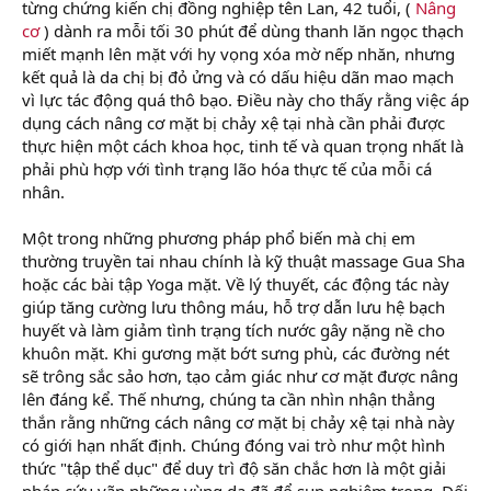
từng chứng kiến chị đồng nghiệp tên Lan, 42 tuổi, (
Nâng
cơ
) dành ra mỗi tối 30 phút để dùng thanh lăn ngọc thạch
miết mạnh lên mặt với hy vọng xóa mờ nếp nhăn, nhưng
kết quả là da chị bị đỏ ửng và có dấu hiệu dãn mao mạch
vì lực tác động quá thô bạo. Điều này cho thấy rằng việc áp
dụng cách nâng cơ mặt bị chảy xệ tại nhà cần phải được
thực hiện một cách khoa học, tinh tế và quan trọng nhất là
phải phù hợp với tình trạng lão hóa thực tế của mỗi cá
nhân.
Một trong những phương pháp phổ biến mà chị em
thường truyền tai nhau chính là kỹ thuật massage Gua Sha
hoặc các bài tập Yoga mặt. Về lý thuyết, các động tác này
giúp tăng cường lưu thông máu, hỗ trợ dẫn lưu hệ bạch
huyết và làm giảm tình trạng tích nước gây nặng nề cho
khuôn mặt. Khi gương mặt bớt sưng phù, các đường nét
sẽ trông sắc sảo hơn, tạo cảm giác như cơ mặt được nâng
lên đáng kể. Thế nhưng, chúng ta cần nhìn nhận thẳng
thắn rằng những cách nâng cơ mặt bị chảy xệ tại nhà này
có giới hạn nhất định. Chúng đóng vai trò như một hình
thức "tập thể dục" để duy trì độ săn chắc hơn là một giải
pháp cứu vãn những vùng da đã đổ sụp nghiêm trọng. Đối