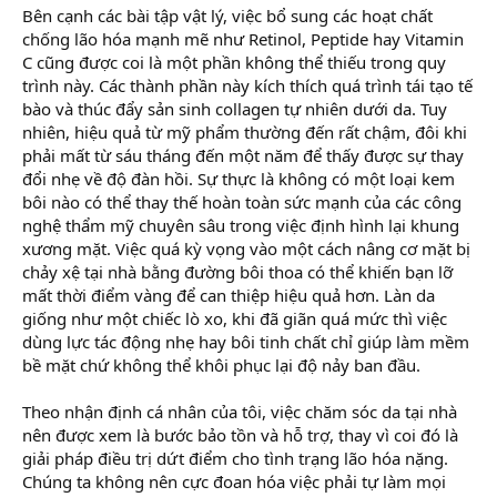
Bên cạnh các bài tập vật lý, việc bổ sung các hoạt chất
chống lão hóa mạnh mẽ như Retinol, Peptide hay Vitamin
C cũng được coi là một phần không thể thiếu trong quy
trình này. Các thành phần này kích thích quá trình tái tạo tế
bào và thúc đẩy sản sinh collagen tự nhiên dưới da. Tuy
nhiên, hiệu quả từ mỹ phẩm thường đến rất chậm, đôi khi
phải mất từ sáu tháng đến một năm để thấy được sự thay
đổi nhẹ về độ đàn hồi. Sự thực là không có một loại kem
bôi nào có thể thay thế hoàn toàn sức mạnh của các công
nghệ thẩm mỹ chuyên sâu trong việc định hình lại khung
xương mặt. Việc quá kỳ vọng vào một cách nâng cơ mặt bị
chảy xệ tại nhà bằng đường bôi thoa có thể khiến bạn lỡ
mất thời điểm vàng để can thiệp hiệu quả hơn. Làn da
giống như một chiếc lò xo, khi đã giãn quá mức thì việc
dùng lực tác động nhẹ hay bôi tinh chất chỉ giúp làm mềm
bề mặt chứ không thể khôi phục lại độ nảy ban đầu.
Theo nhận định cá nhân của tôi, việc chăm sóc da tại nhà
nên được xem là bước bảo tồn và hỗ trợ, thay vì coi đó là
giải pháp điều trị dứt điểm cho tình trạng lão hóa nặng.
Chúng ta không nên cực đoan hóa việc phải tự làm mọi