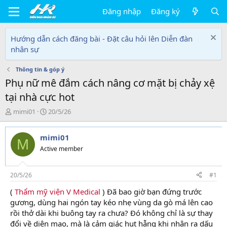
Đăng nhập
Đăng ký
Hướng dẫn cách đăng bài - Đặt câu hỏi lên Diễn đàn
nhân sự
Thông tin & góp ý
Phụ nữ mê đắm cách nâng cơ mặt bị chảy xệ
tại nhà cực hot
T
N
mimi01
20/5/26
h
g
r
à
mimi01
e
y
M
a
g
Active member
d
ử
s
i
t
20/5/26
#1
a
(
Thẩm mỹ viện V Medical
) Đã bao giờ bạn đứng trước
r
gương, dùng hai ngón tay kéo nhẹ vùng da gò má lên cao
t
e
rồi thở dài khi buông tay ra chưa? Đó không chỉ là sự thay
r
đổi về diện mạo, mà là cảm giác hụt hẫng khi nhận ra dấu