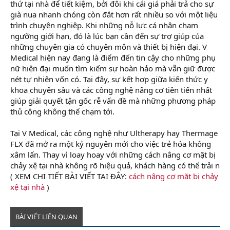
thứ tại nhà để tiết kiệm, bởi đôi khi cái giá phải trả cho sự
già nua nhanh chóng còn đắt hơn rất nhiều so với một liệu
trình chuyên nghiệp. Khi những nỗ lực cá nhân chạm
ngưỡng giới hạn, đó là lúc bạn cần đến sự trợ giúp của
những chuyên gia có chuyên môn và thiết bị hiện đại. V
Medical hiện nay đang là điểm đến tin cậy cho những phụ
nữ hiện đại muốn tìm kiếm sự hoàn hảo mà vẫn giữ được
nét tự nhiên vốn có. Tại đây, sự kết hợp giữa kiến thức y
khoa chuyên sâu và các công nghệ nâng cơ tiên tiến nhất
giúp giải quyết tận gốc rễ vấn đề mà những phương pháp
thủ công không thể chạm tới.
Tại V Medical, các công nghệ như Ultherapy hay Thermage
FLX đã mở ra một kỷ nguyên mới cho việc trẻ hóa không
xâm lấn. Thay vì loay hoay với những cách nâng cơ mặt bị
chảy xệ tại nhà không rõ hiệu quả, khách hàng có thể trải n
( XEM CHI TIẾT BÀI VIẾT TẠI ĐÂY:
cách nâng cơ mặt bị chảy
xệ tại nhà
)
BÀI VIẾT LIÊN QUAN