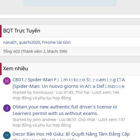
BQT Trực Tuyến
nana01
quechi2020
FHome Sài Gòn
Tổng: 602 (Thành viên: 3, khách: 599)
Xem nhiều
CB01.! Spider-Man F𝚒𝚕m i𝚗t𝚎𝚛o S𝚝𝚛𝚎am𝚒𝚗g I𝚃A
M
[Spider-Man: Un nuovo giorno in Al𝚝a Def𝚒nizi𝚘𝚗e
Started by monicauoz
Lúc 01:45, Thứ hai
Lượt xem: 144
Hợp đồng và phụ lục hợp đồng
Obtain your new authentic full driver's license or
J
Learners permit with us without exams.
Started by john andrew
Lúc 06:37, Chủ nhật
Lượt xem: 137
Hợp đồng và phụ lục hợp đồng
Decor Bàn Học Hệ Giàu: Bí Quyết Nâng Tầm Đẳng Cấp
H