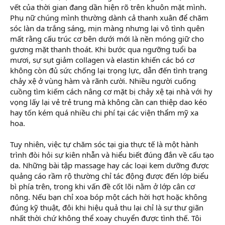
vết của thời gian đang dần hiện rõ trên khuôn mặt mình.
Phụ nữ chúng mình thường dành cả thanh xuân để chăm
sóc làn da trắng sáng, mịn màng nhưng lại vô tình quên
mất rằng cấu trúc cơ bên dưới mới là nền móng giữ cho
gương mặt thanh thoát. Khi bước qua ngưỡng tuổi ba
mươi, sự sụt giảm collagen và elastin khiến các bó cơ
không còn đủ sức chống lại trọng lực, dẫn đến tình trạng
chảy xệ ở vùng hàm và rãnh cười. Nhiều người cuống
cuồng tìm kiếm cách nâng cơ mặt bị chảy xệ tại nhà với hy
vọng lấy lại vẻ trẻ trung mà không cần can thiệp dao kéo
hay tốn kém quá nhiều chi phí tại các viện thẩm mỹ xa
hoa.
Tuy nhiên, việc tự chăm sóc tại gia thực tế là một hành
trình đòi hỏi sự kiên nhẫn và hiểu biết đúng đắn về cấu tạo
da. Những bài tập massage hay các loại kem dưỡng được
quảng cáo rầm rộ thường chỉ tác động được đến lớp biểu
bì phía trên, trong khi vấn đề cốt lõi nằm ở lớp cân cơ
nông. Nếu bạn chỉ xoa bóp một cách hời hợt hoặc không
đúng kỹ thuật, đôi khi hiệu quả thu lại chỉ là sự thư giãn
nhất thời chứ không thể xoay chuyển được tình thế. Tôi