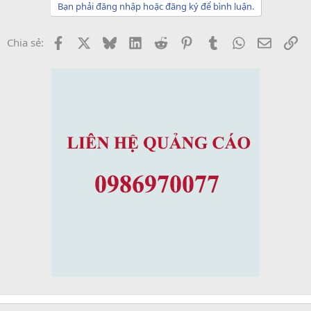
Bạn phải đăng nhập hoặc đăng ký để bình luận.
Facebook
X
Bluesky
LinkedIn
Reddit
Pinterest
Tumblr
WhatsApp
Email
Li
Chia sẻ: