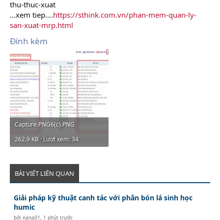
thu-thuc-xuat
...xem tiep....
https://sthink.com.vn/phan-mem-quan-ly-
san-xuat-mrp.html
Đính kèm
Capture.PNG6(c).PNG
262.9 KB · Lượt xem: 34
BÀI VIẾT LIÊN QUAN
Giải pháp kỹ thuật canh tác với phân bón lá sinh học
humic
bởi
nana01
,
1 phút trước