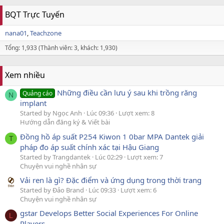
BQT Trực Tuyến
nana01
Teachzone
Tổng: 1,933 (Thành viên: 3, khách: 1,930)
Xem nhiều
Những điều cần lưu ý sau khi trồng răng
Quảng cáo
N
implant
Started by Ngọc Anh
Lúc 09:36
Lượt xem: 8
Hướng dẫn đăng ký & Viết bài
Đồng hồ áp suất P254 Kiwon 1 0bar MPA Dantek giải
T
pháp đo áp suất chính xác tại Hậu Giang
Started by Trangdantek
Lúc 02:29
Lượt xem: 7
Chuyện vui nghề nhân sự
Vải ren là gì? Đặc điểm và ứng dụng trong thời trang
Started by Đảo Brand
Lúc 09:33
Lượt xem: 6
Chuyện vui nghề nhân sự
gstar Develops Better Social Experiences For Online
L
Players