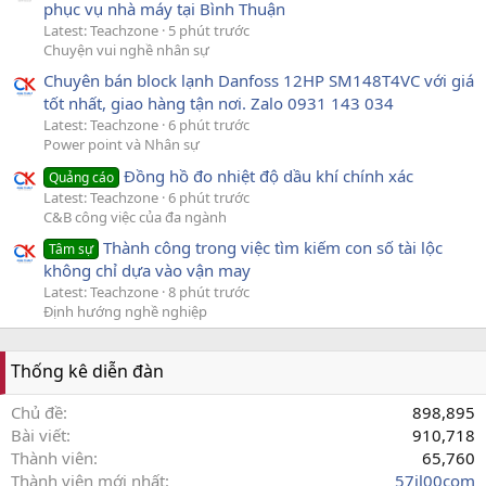
phục vụ nhà máy tại Bình Thuận
Latest: Teachzone
5 phút trước
Chuyện vui nghề nhân sự
Chuyên bán block lạnh Danfoss 12HP SM148T4VC với giá
tốt nhất, giao hàng tận nơi. Zalo 0931 143 034
Latest: Teachzone
6 phút trước
Power point và Nhân sự
Đồng hồ đo nhiệt độ dầu khí chính xác
Quảng cáo
Latest: Teachzone
6 phút trước
C&B công việc của đa ngành
Thành công trong việc tìm kiếm con số tài lộc
Tâm sự
không chỉ dựa vào vận may
Latest: Teachzone
8 phút trước
Định hướng nghề nghiệp
Thống kê diễn đàn
Chủ đề
898,895
Bài viết
910,718
Thành viên
65,760
Thành viên mới nhất
57jl00com