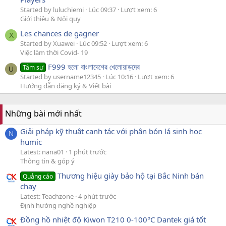
Started by luluchiemi
Lúc 09:37
Lượt xem: 6
Giới thiệu & Nội quy
Les chances de gagner
X
Started by Xuawei
Lúc 09:52
Lượt xem: 6
Việc làm thời Covid- 19
F999 হলো বাংলাদেশের খেলোয়াড়দের
Tâm sự
U
Started by username12345
Lúc 10:16
Lượt xem: 6
Hướng dẫn đăng ký & Viết bài
Những bài mới nhất
Giải pháp kỹ thuật canh tác với phân bón lá sinh học
N
humic
Latest: nana01
1 phút trước
Thông tin & góp ý
Thương hiệu giày bảo hộ tại Bắc Ninh bán
Quảng cáo
chạy
Latest: Teachzone
4 phút trước
Định hướng nghề nghiệp
Đồng hồ nhiệt độ Kiwon T210 0-100°C Dantek giá tốt