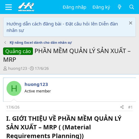
Đăng nhập
Đăng ký
Hướng dẫn cách đăng bài - Đặt câu hỏi lên Diễn đàn
nhân sự
Kỹ năng Excel dành cho dân nhân sự
PHẦN MỀM QUẢN LÝ SẢN XUẤT –
Quảng cáo
MRP
T
N
huong123
17/6/26
h
g
r
à
huong123
e
y
H
a
g
Active member
d
ử
s
i
t
17/6/26
#1
a
I. GIỚI THIỆU VỀ PHẦN MỀM QUẢN LÝ
r
t
SẢN XUẤT – MRP ( (Material
e
Requirements Planning))
r