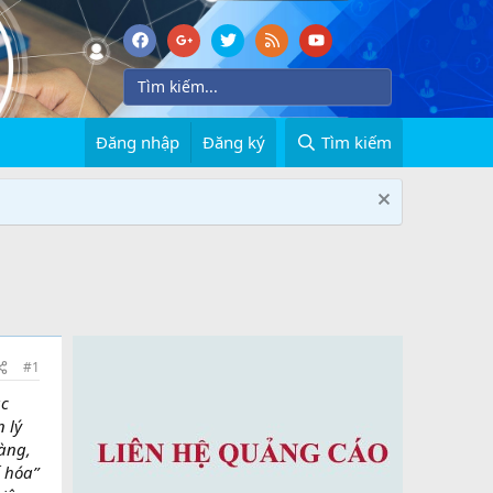
Đăng nhập
Đăng ký
Tìm kiếm
#1
ác
 lý
àng,
 hóa”