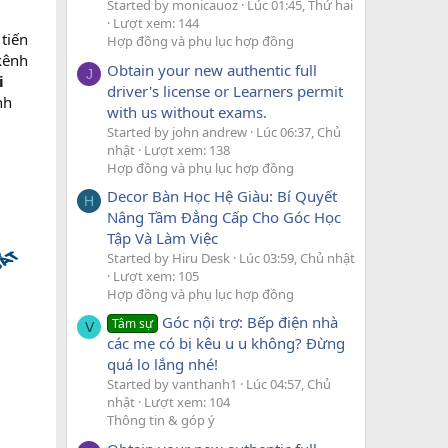
Started by monicauoz
Lúc 01:45, Thứ hai
Lượt xem: 144
tiến
Hợp đồng và phụ lục hợp đồng
kênh
Obtain your new authentic full
J
i
driver's license or Learners permit
nh
with us without exams.
Started by john andrew
Lúc 06:37, Chủ
nhật
Lượt xem: 138
Hợp đồng và phụ lục hợp đồng
Decor Bàn Học Hệ Giàu: Bí Quyết
H
Nâng Tầm Đẳng Cấp Cho Góc Học
Tập Và Làm Việc
Started by Hiru Desk
Lúc 03:59, Chủ nhật
Lượt xem: 105
Hợp đồng và phụ lục hợp đồng
Góc nội trợ: Bếp điện nhà
Tâm sự
V
các mẹ có bị kêu u u không? Đừng
quá lo lắng nhé!
Started by vanthanh1
Lúc 04:57, Chủ
nhật
Lượt xem: 104
Thông tin & góp ý