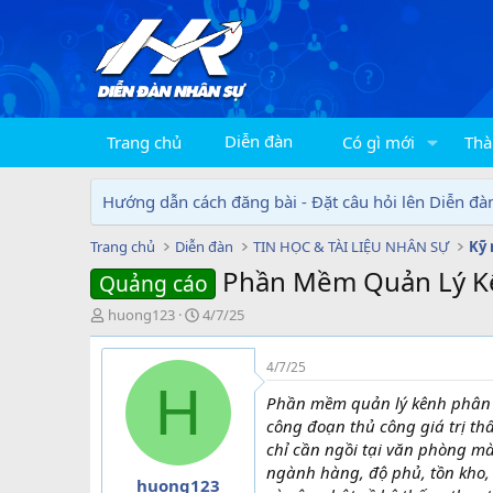
Diễn đàn
Trang chủ
Có gì mới
Thà
Hướng dẫn cách đăng bài - Đặt câu hỏi lên Diễn đà
Trang chủ
Diễn đàn
TIN HỌC & TÀI LIỆU NHÂN SỰ
Kỹ 
Phần Mềm Quản Lý K
Quảng cáo
T
N
huong123
4/7/25
h
g
r
à
4/7/25
e
y
H
a
g
Phần mềm quản lý kênh phân p
d
ử
công đoạn thủ công giá trị t
s
i
chỉ cần ngồi tại văn phòng m
t
ngành hàng, độ phủ, tồn kho, 
a
huong123
r