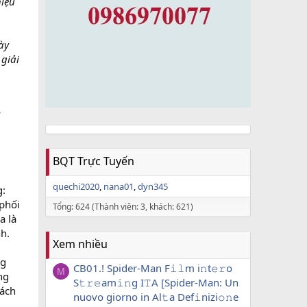
hiệu
ày
giải
ý
BQT Trực Tuyến
quechi2020
nana01
dyn345
g:
phối
Tổng: 624 (Thành viên: 3, khách: 621)
a là
h.
Xem nhiều
ng
CB01.! Spider-Man F𝚒𝚕m i𝚗t𝚎𝚛o
M
ng
S𝚝𝚛𝚎am𝚒𝚗g I𝚃A [Spider-Man: Un
cách
nuovo giorno in Al𝚝a Def𝚒nizi𝚘𝚗e