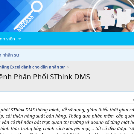
nh viên
n nhân sự
năng Excel dành cho dân nhân sự
ênh Phân Phối SThink DMS
hối SThink DMS thông minh, dễ sử dụng, giảm thiểu thời gian c
hấp, cải thiện năng suất bán hàng. Thông qua phần mềm, cấp quản
à vẫn có thể nắm bắt trực quan thị trường về doanh số từng mặt h
hình thức trưng bày, chính sách khuyến mại,… tất cả đều được “số