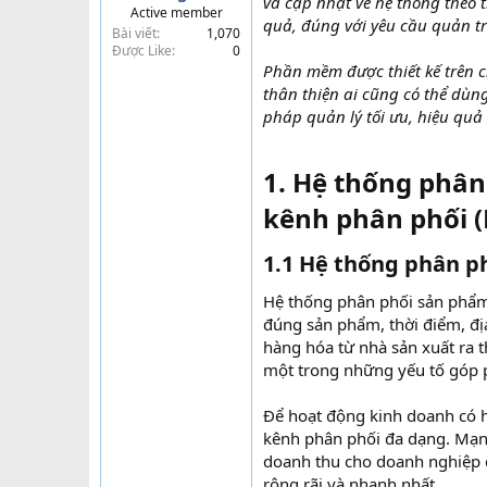
và cập nhật về hệ thống theo 
Active member
t
quả, đúng với yêu cầu quản t
Bài viết
1,070
e
Được Like
0
r
Phần mềm được thiết kế trên c
thân thiện ai cũng có thể dù
pháp quản lý tối ưu, hiệu quả 
1. Hệ thống phâ
kênh phân phối 
1.1 Hệ thống phân p
Hệ thống phân phối sản phẩm 
đúng sản phẩm, thời điểm, đị
hàng hóa từ nhà sản xuất ra 
một trong những yếu tố góp 
Để hoạt động kinh doanh có h
kênh phân phối đa dạng. Mạn
doanh thu cho doanh nghiệp 
rộng rãi và nhanh nhất.