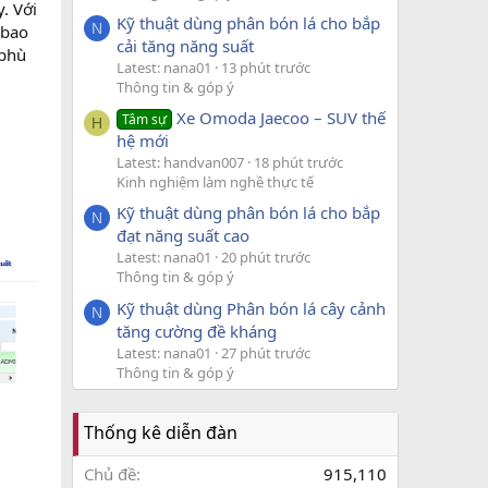
. Với
Kỹ thuật dùng phân bón lá cho bắp
N
 bao
cải tăng năng suất
 phù
Latest: nana01
13 phút trước
Thông tin & góp ý
Xe Omoda Jaecoo – SUV thế
Tâm sự
H
hệ mới
Latest: handvan007
18 phút trước
Kinh nghiệm làm nghề thực tế
Kỹ thuật dùng phân bón lá cho bắp
N
đạt năng suất cao
Latest: nana01
20 phút trước
Thông tin & góp ý
Kỹ thuật dùng Phân bón lá cây cảnh
N
tăng cường đề kháng
Latest: nana01
27 phút trước
Thông tin & góp ý
Thống kê diễn đàn
Chủ đề
915,110