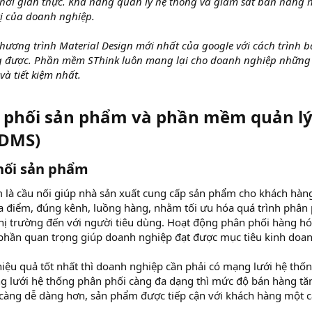
thời gian thực. Khả năng quản lý hệ thống và giám sát bán hàng 
rị của doanh nghiệp.
hương trình Material Design mới nhất của google với cách trình b
ng được. Phần mềm SThink luôn mang lại cho doanh nghiệp những 
và tiết kiệm nhất.
n phối sản phẩm và phần mềm quản l
(DMS)
hối sản phẩm
là cầu nối giúp nhà sản xuất cung cấp sản phẩm cho khách hàn
a điểm, đúng kênh, luồng hàng, nhằm tối ưu hóa quá trình phân 
thị trường đến với người tiêu dùng. Hoạt động phân phối hàng hó
phần quan trọng giúp doanh nghiệp đạt được mục tiêu kinh doan
iệu quả tốt nhất thì doanh nghiệp cần phải có mạng lưới hệ thố
g lưới hệ thống phân phối càng đa dạng thì mức độ bán hàng tă
càng dễ dàng hơn, sản phẩm được tiếp cận với khách hàng một 