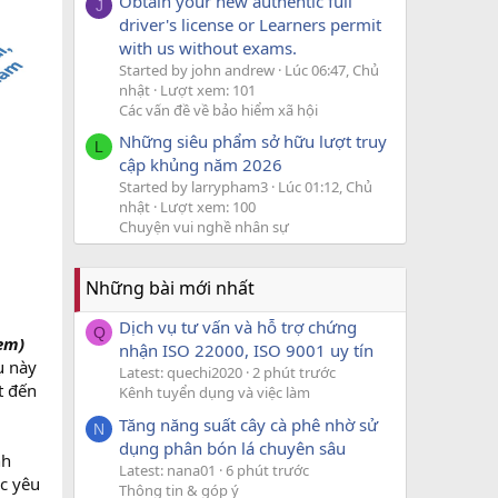
Obtain your new authentic full
J
driver's license or Learners permit
with us without exams.
Started by john andrew
Lúc 06:47, Chủ
nhật
Lượt xem: 101
Các vấn đề về bảo hiểm xã hội
Những siêu phẩm sở hữu lượt truy
L
cập khủng năm 2026
Started by larrypham3
Lúc 01:12, Chủ
nhật
Lượt xem: 100
Chuyện vui nghề nhân sự
Những bài mới nhất
Dịch vụ tư vấn và hỗ trợ chứng
Q
em)
nhận ISO 22000, ISO 9001 uy tín
ụ này
Latest: quechi2020
2 phút trước
t đến
Kênh tuyển dụng và việc làm
Tăng năng suất cây cà phê nhờ sử
N
dụng phân bón lá chuyên sâu
nh
Latest: nana01
6 phút trước
c yêu
Thông tin & góp ý