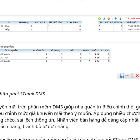
hân phối SThink DMS
yến mãi trên phần mềm DMS giúp nhà quản trị điều chỉnh thời g
điều chỉnh mức giá khuyến mãi theo ý muốn. Áp dụng nhiều chươ
g chéo, sai lệch thông tin. Nhân viên bán hàng dễ dàng cập nhật
hách hàng, tránh bỏ lỡ đơn hàng.
khuyến mãi trong phần mềm quản lý kênh phân phối SThink DMS 