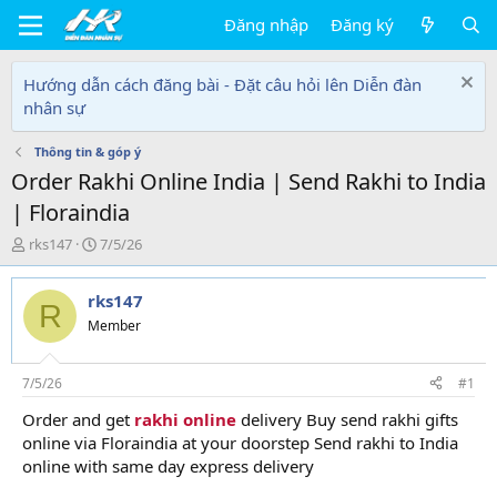
Đăng nhập
Đăng ký
Hướng dẫn cách đăng bài - Đặt câu hỏi lên Diễn đàn
nhân sự
Thông tin & góp ý
Order Rakhi Online India | Send Rakhi to India
| Floraindia
T
N
rks147
7/5/26
h
g
r
à
rks147
e
y
R
a
g
Member
d
ử
s
i
t
7/5/26
#1
a
Order and get
rakhi online
delivery Buy send rakhi gifts
r
online via Floraindia at your doorstep Send rakhi to India
t
e
online with same day express delivery
r