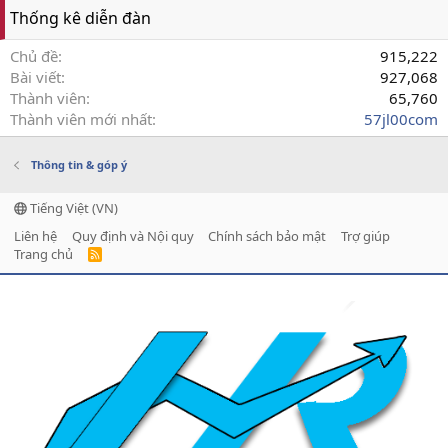
Thống kê diễn đàn
Chủ đề
915,222
Bài viết
927,068
Thành viên
65,760
Thành viên mới nhất
57jl00com
Thông tin & góp ý
Tiếng Việt (VN)
Liên hệ
Quy định và Nội quy
Chính sách bảo mật
Trợ giúp
Trang chủ
R
S
S