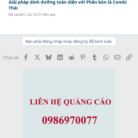
Giải pháp dinh dưỡng toàn diện với Phân bón lá Combi
Thái
bởi
nana01
,
Lúc 23:51 Hôm qua
Bạn phải đăng nhập hoặc đăng ký để bình luận.
Facebook
X
Bluesky
LinkedIn
Reddit
Pinterest
Tumblr
WhatsApp
Email
Li
Chia sẻ: