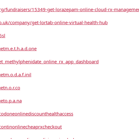
rg/fundraisers/15349-get-lorazepam-online-cloud-rx-manageme
o.uk/company/get-lortab-online-virtual-health-hub
6sl
getm.e.t.h.a.d.one
t_methylphenidate_online_rx_app_dashboard
etm.o.d.a.f.inil
etn.o.r.co
geto.p.a.na
codoneonlinediscounthealthaccess
continonlinecheaprxcheckout