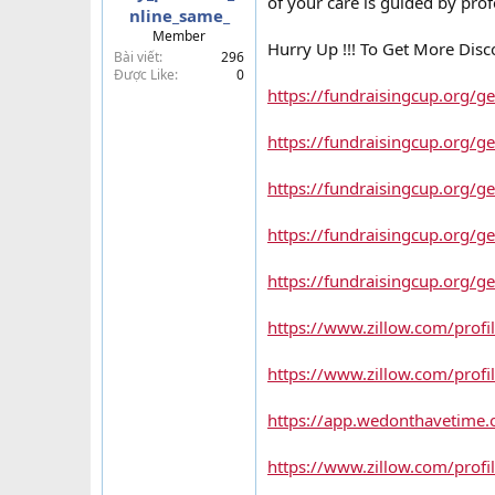
of your care is guided by prof
nline_same_
t
Member
e
Hurry Up !!! To Get More Dis
Bài viết
296
r
Được Like
0
https://fundraisingcup.org/g
https://fundraisingcup.org/ge
https://fundraisingcup.org/ge
https://fundraisingcup.org/ge
https://fundraisingcup.org/ge
https://www.zillow.com/profil
https://www.zillow.com/profil
https://app.wedonthavetime.o
https://www.zillow.com/profi