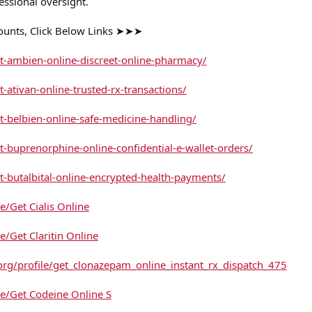
essional oversight.
counts, Click Below Links ➤➤➤
et-ambien-online-discreet-online-pharmacy/
t-ativan-online-trusted-rx-transactions/
t-belbien-online-safe-medicine-handling/
t-buprenorphine-online-confidential-e-wallet-orders/
t-butalbital-online-encrypted-health-payments/
e/Get Cialis Online
e/Get Claritin Online
rg/profile/get_clonazepam_online_instant_rx_dispatch_475
le/Get Codeine Online S