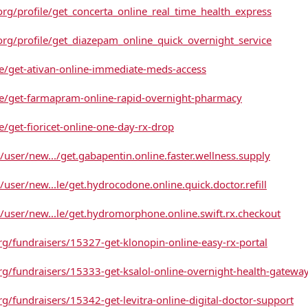
rg/profile/get_concerta_online_real_time_health_express
rg/profile/get_diazepam_online_quick_overnight_service
ile/get-ativan-online-immediate-meds-access
ile/get-farmapram-online-rapid-overnight-pharmacy
e/get-fioricet-online-one-day-rx-drop
ser/new.../get.gabapentin.online.faster.wellness.supply
ser/new...le/get.hydrocodone.online.quick.doctor.refill
user/new...le/get.hydromorphone.online.swift.rx.checkout
g/fundraisers/15327-get-klonopin-online-easy-rx-portal
g/fundraisers/15333-get-ksalol-online-overnight-health-gatewa
g/fundraisers/15342-get-levitra-online-digital-doctor-support