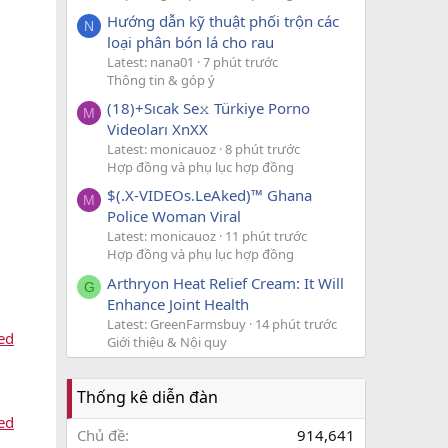
Hướng dẫn kỹ thuật phối trộn các
N
loại phân bón lá cho rau
Latest: nana01
7 phút trước
Thông tin & góp ý
(18)+Sıcak Se𝚡 Türkiye Porno
M
Videoları XnXX
Latest: monicauoz
8 phút trước
Hợp đồng và phụ lục hợp đồng
$(.X-VIDEOs.LeAked)™ Ghana
M
Police Woman Viral
Latest: monicauoz
11 phút trước
Hợp đồng và phụ lục hợp đồng
Arthryon Heat Relief Cream: It Will
G
Enhance Joint Health
Latest: GreenFarmsbuy
14 phút trước
ed
Giới thiệu & Nội quy
Thống kê diễn đàn
ed
Chủ đề
914,641