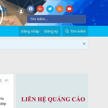
Đăng nhập
Đăng ký
Tìm kiếm
#1
 to
step