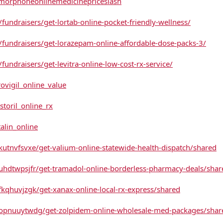
morphoneonlinemedicinepriceslash
fundraisers/get-lortab-online-pocket-friendly-wellness/
/fundraisers/get-lorazepam-online-affordable-dose-packs-3/
fundraisers/get-levitra-online-low-cost-rx-service/
rovigil_online_value
storil_online_rx
talin_online
utnvfsvxe/get-valium-online-statewide-health-dispatch/shared
uhdtwpsjfr/get-tramadol-online-borderless-pharmacy-deals/shar
kqhuvjzgk/get-xanax-online-local-rx-express/shared
/opnuuytwdg/get-zolpidem-online-wholesale-med-packages/shar