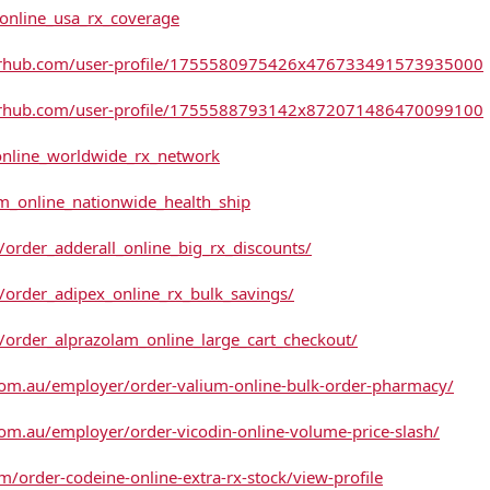
_online_usa_rx_coverage
eurhub.com/user-profile/1755580975426x476733491573935000
eurhub.com/user-profile/1755588793142x872071486470099100
_online_worldwide_rx_network
em_online_nationwide_health_ship
order_adderall_online_big_rx_discounts/
/order_adipex_online_rx_bulk_savings/
/order_alprazolam_online_large_cart_checkout/
.com.au/employer/order-valium-online-bulk-order-pharmacy/
com.au/employer/order-vicodin-online-volume-price-slash/
/order-codeine-online-extra-rx-stock/view-profile