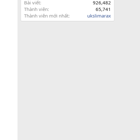
Bài viết
926,482
Thành viên
65,741
Thành viên mới nhất
ukslimarax