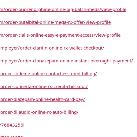
m/order-buprenorphine-online-big-batch-meds/view-profile
/order-butalbital-online-mega-rx-offer/view-profile
/order-cialis-online-easy-e-payment-access/view-profile
employer/order-claritin-online-rx-wallet-checkout/
/employer/order-clonazepam-online-instant-overnight-payment/
rder-codeine-online-contactless-med-billing/
rder-concerta-online-rx-credit-checkout/
order-diazepam-online-health-card-pay/
rder-dilaudid-online-rx-auto-billing/
e/76843256i