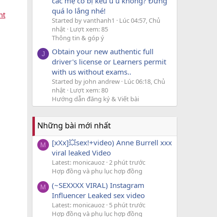
các mẹ có bị kêu u u không? Đừng
quá lo lắng nhé!
nt
Started by vanthanh1
Lúc 04:57, Chủ
nhật
Lượt xem: 85
Thông tin & góp ý
Obtain your new authentic full
J
driver's license or Learners permit
with us without exams..
Started by john andrew
Lúc 06:18, Chủ
nhật
Lượt xem: 80
Hướng dẫn đăng ký & Viết bài
Những bài mới nhất
[xXx]💥️sex!+video) Anne Burrell xxx
M
viral leaked Video
Latest: monicauoz
2 phút trước
Hợp đồng và phụ lục hợp đồng
(~SEXXXX VIRAL) Instagram
M
Influencer Leaked sex video
Latest: monicauoz
5 phút trước
Hợp đồng và phụ lục hợp đồng