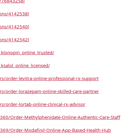
e/76843258i
ions/4142538l
ions/4142540l
ions/4142542l
_klonopin_online_trusted/
ksalol_online_licensed/
/order-levitra-online-professional-rx-support
/order-lorazepam-online-skilled-care-partner
order-lortab-online-clinical-rx-advisor
60360/Order-Methylphenidate-Online-Authentic-Care-Staff
60369/Order-Modafinil-Online-App-Based-Health-Hub