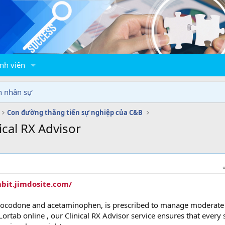
nh viên
n nhân sự
Con đường thăng tiến sự nghiệp của C&B
ical RX Advisor
bit.jimdosite.com/
drocodone and acetaminophen, is prescribed to manage moderate
rtab online , our Clinical RX Advisor service ensures that every 