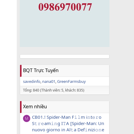
BQT Trực Tuyến
savedinfo
nana01
GreenFarmsbuy
Tổng: 840 (Thành viên: 5, khách: 835)
Xem nhiều
CB01.! Spider-Man F𝚒𝚕m i𝚗t𝚎𝚛o
M
S𝚝𝚛𝚎am𝚒𝚗g I𝚃A [Spider-Man: Un
nuovo giorno in Al𝚝a Def𝚒nizi𝚘𝚗e