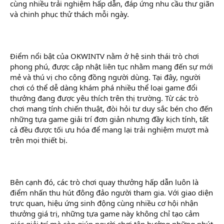
cùng nhiều trải nghiệm hấp dẫn, đáp ứng nhu cầu thư giãn
và chinh phục thử thách mỗi ngày.
Điểm nổi bật của OKWINTV nằm ở hệ sinh thái trò chơi
phong phú, được cập nhật liên tục nhằm mang đến sự mới
mẻ và thú vị cho cộng đồng người dùng. Tại đây, người
chơi có thể dễ dàng khám phá nhiều thể loại game đổi
thưởng đang được yêu thích trên thị trường. Từ các trò
chơi mang tính chiến thuật, đòi hỏi tư duy sắc bén cho đến
những tựa game giải trí đơn giản nhưng đầy kịch tính, tất
cả đều được tối ưu hóa để mang lại trải nghiệm mượt mà
trên mọi thiết bị.
Bên cạnh đó, các trò chơi quay thưởng hấp dẫn luôn là
điểm nhấn thu hút đông đảo người tham gia. Với giao diện
trực quan, hiệu ứng sinh động cùng nhiều cơ hội nhận
thưởng giá trị, những tựa game này không chỉ tạo cảm
giác giải trí mà còn giúp người chơi tận hưởng những phút