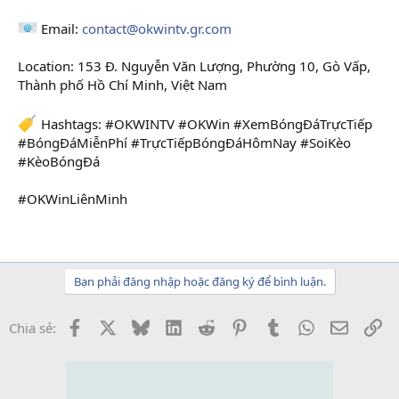
Email:
contact@okwintv.gr.com
Location: 153 Đ. Nguyễn Văn Lượng, Phường 10, Gò Vấp,
Thành phố Hồ Chí Minh, Việt Nam
Hashtags: #OKWINTV #OKWin #XemBóngĐáTrựcTiếp
#BóngĐáMiễnPhí #TrựcTiếpBóngĐáHômNay #SoiKèo
#KèoBóngĐá
#OKWinLiênMinh
Bạn phải đăng nhập hoặc đăng ký để bình luận.
Facebook
X
Bluesky
LinkedIn
Reddit
Pinterest
Tumblr
WhatsApp
Email
Li
Chia sẻ: