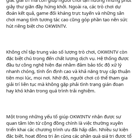
giây thư giãn đầy hứng khởi. Ngoài ra, các trò chơi dự
đoán kết quả, game đối kháng trực tuyến và những sân
chơi mang tính tương tác cao cũng góp phần tạo nên sức
hút riêng biệt cho OKWINTV.
Không chỉ tập trung vào số lượng trò chơi, OKWINTV còn
đặc biệt chú trọng đến chất lượng dịch vụ. Hệ thống được
đầu tư công nghệ hiện đại nhằm đảm bảo tốc độ xử lý
nhanh chóng, tính ổn định cao và khả năng truy cập thuận
tiện mọi lúc, mọi nơi. Nhờ đó, người chơi có thể tham gia
giải trí liên tục mà không gặp phải tình trạng gián đoạn
hay khó khăn trong quá trình trải nghiệm.
Một trong những yếu tố giúp OKWINTV nhận được sự
quan tâm lớn từ cộng đồng chính là việc thường xuyên
triển khai các chương trình ưu đãi hấp dẫn. Nhiều sự kiện
đặc biệt, hoạt động tri ân cùng các phần quà giá trị được tổ