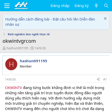
Đăng nhập
Đăng ký
Hướng dẫn cách đăng bài - Đặt câu hỏi lên Diễn đàn
nhân sự
Kinh nghiệm làm nghề thực tế
okwintvgrcom
T
N
hashun091195
14/6/26
h
g
r
à
hashun091195
e
y
H
a
g
Member
d
ử
s
i
t
14/6/26
#1
a
OKWINTV
đang từng bước khẳng định vị thế là một trong
r
những nền tảng giải trí trực tuyến được đông đảo người
t
e
dùng yêu thích hiện nay. Với định hướng xây dựng một
r
môi trường giải trí chuyên nghiệp, hiện đại và thân thiện,
OKWINTV mang đến cho người chơi kho trò chơi đa dạng