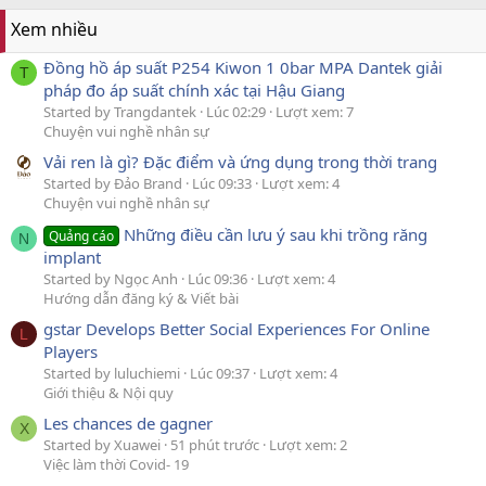
Xem nhiều
Đồng hồ áp suất P254 Kiwon 1 0bar MPA Dantek giải
T
pháp đo áp suất chính xác tại Hậu Giang
Started by Trangdantek
Lúc 02:29
Lượt xem: 7
Chuyện vui nghề nhân sự
Vải ren là gì? Đặc điểm và ứng dụng trong thời trang
Started by Đảo Brand
Lúc 09:33
Lượt xem: 4
Chuyện vui nghề nhân sự
Những điều cần lưu ý sau khi trồng răng
Quảng cáo
N
implant
Started by Ngọc Anh
Lúc 09:36
Lượt xem: 4
Hướng dẫn đăng ký & Viết bài
gstar Develops Better Social Experiences For Online
L
Players
Started by luluchiemi
Lúc 09:37
Lượt xem: 4
Giới thiệu & Nội quy
Les chances de gagner
X
Started by Xuawei
51 phút trước
Lượt xem: 2
Việc làm thời Covid- 19