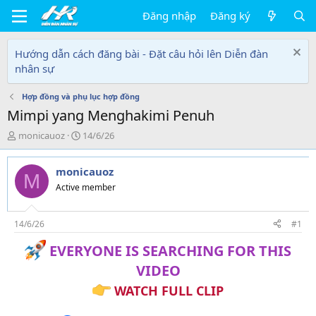
Đăng nhập
Đăng ký
Hướng dẫn cách đăng bài - Đặt câu hỏi lên Diễn đàn
nhân sự
Hợp đồng và phụ lục hợp đồng
Mimpi yang Menghakimi Penuh
T
N
monicauoz
14/6/26
h
g
r
à
monicauoz
e
y
M
a
g
Active member
d
ử
s
i
t
14/6/26
#1
a
EVERYONE IS SEARCHING FOR THIS
r
t
VIDEO
e
r
WATCH FULL CLIP