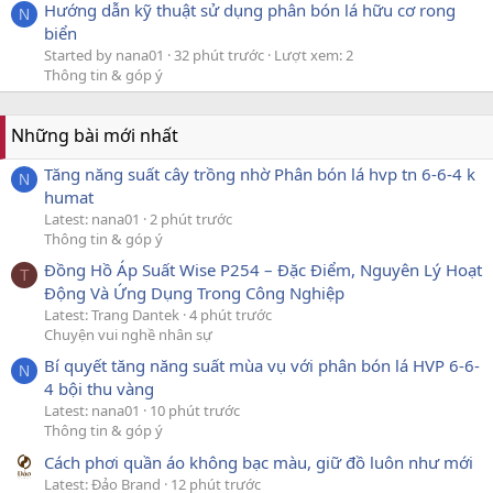
Hướng dẫn kỹ thuật sử dụng phân bón lá hữu cơ rong
N
biển
Started by nana01
32 phút trước
Lượt xem: 2
Thông tin & góp ý
Những bài mới nhất
Tăng năng suất cây trồng nhờ Phân bón lá hvp tn 6-6-4 k
N
humat
Latest: nana01
2 phút trước
Thông tin & góp ý
Đồng Hồ Áp Suất Wise P254 – Đặc Điểm, Nguyên Lý Hoạt
T
Động Và Ứng Dụng Trong Công Nghiệp
Latest: Trang Dantek
4 phút trước
Chuyện vui nghề nhân sự
Bí quyết tăng năng suất mùa vụ với phân bón lá HVP 6-6-
N
4 bội thu vàng
Latest: nana01
10 phút trước
Thông tin & góp ý
Cách phơi quần áo không bạc màu, giữ đồ luôn như mới
Latest: Đảo Brand
12 phút trước