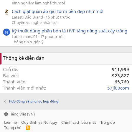
Kinh nghiệm làm nghề thực tế
Cách giặt quần áo giữ form bền đẹp như mới
Latest: Đảo Brand
16 phút trước
Chuyện vui nghề nhân sự
Kỹ thuật dùng phân bón lá HVP tăng năng suất cây trồng
N
Latest: nana01
17 phút trước
Thông tin & góp ý
Thống kê diễn đàn
Chủ đề
911,999
Bài viết
923,827
Thành viên
65,760
Thành viên mới nhất
57jl00com
Hợp đồng và phụ lục hợp đồng
Tiếng Việt (VN)
Liên hệ
Quy định và Nội quy
Chính sách bảo mật
Trợ giúp
Trang chủ
R
S