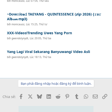
bởi
monicauoz
,
Lúc 07:54, Thứ sáu
~D𝙤w𝚗lo𝐚𝚍 TAEYANG - QUINTESSENCE (𝙯i𝙥 2026) {𝚛a𝚛
Al𝐛𝓾𝓶 m𝗽3}
bởi
monicauoz
,
Lúc 15:25, Thứ tư
XXX-Videos!Trending Uwes Yang Porn
bởi
gwendolynydt
,
Lúc 20:05, Thứ ba
Yang Lagi Viral Sekarang Banyuwangi Video Asli
bởi
gwendolynydt
,
Lúc 18:13, Thứ ba
Bạn phải đăng nhập hoặc đăng ký để bình luận.
Facebook
X
Bluesky
LinkedIn
Reddit
Pinterest
Tumblr
WhatsApp
Email
Li
Chia sẻ: