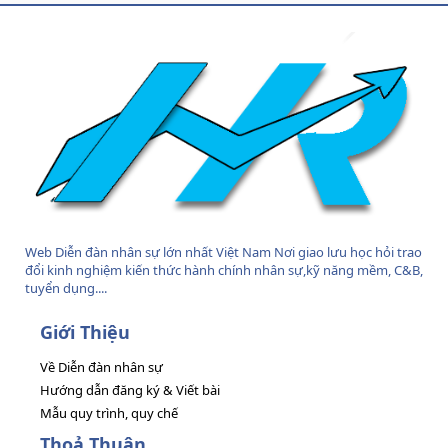
S
Web Diễn đàn nhân sự lớn nhất Việt Nam Nơi giao lưu học hỏi trao
đổi kinh nghiệm kiến thức hành chính nhân sự,kỹ năng mềm, C&B,
tuyển dụng....
Giới Thiệu
Về Diễn đàn nhân sự
Hướng dẫn đăng ký & Viết bài
Mẫu quy trình, quy chế
Thoả Thuận