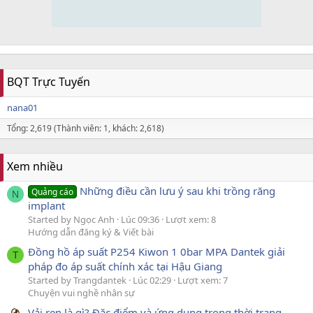
BQT Trực Tuyến
nana01
Tổng: 2,619 (Thành viên: 1, khách: 2,618)
Xem nhiều
Những điều cần lưu ý sau khi trồng răng
Quảng cáo
N
implant
Started by Ngọc Anh
Lúc 09:36
Lượt xem: 8
Hướng dẫn đăng ký & Viết bài
Đồng hồ áp suất P254 Kiwon 1 0bar MPA Dantek giải
T
pháp đo áp suất chính xác tại Hậu Giang
Started by Trangdantek
Lúc 02:29
Lượt xem: 7
Chuyện vui nghề nhân sự
Vải ren là gì? Đặc điểm và ứng dụng trong thời trang