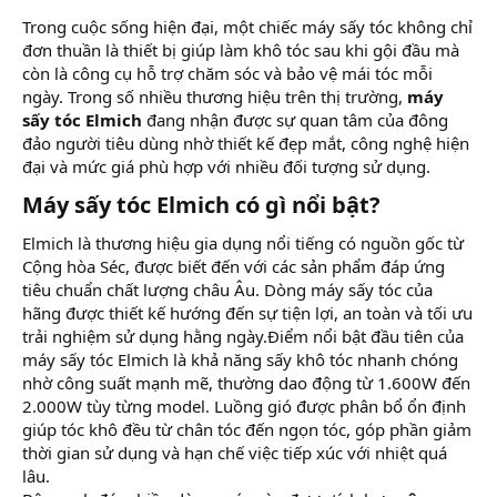
Trong cuộc sống hiện đại, một chiếc máy sấy tóc không chỉ
đơn thuần là thiết bị giúp làm khô tóc sau khi gội đầu mà
còn là công cụ hỗ trợ chăm sóc và bảo vệ mái tóc mỗi
ngày. Trong số nhiều thương hiệu trên thị trường,
máy
sấy tóc Elmich
đang nhận được sự quan tâm của đông
đảo người tiêu dùng nhờ thiết kế đẹp mắt, công nghệ hiện
đại và mức giá phù hợp với nhiều đối tượng sử dụng.
Máy sấy tóc Elmich có gì nổi bật?​
Elmich là thương hiệu gia dụng nổi tiếng có nguồn gốc từ
Cộng hòa Séc, được biết đến với các sản phẩm đáp ứng
tiêu chuẩn chất lượng châu Âu. Dòng máy sấy tóc của
hãng được thiết kế hướng đến sự tiện lợi, an toàn và tối ưu
trải nghiệm sử dụng hằng ngày.Điểm nổi bật đầu tiên của
máy sấy tóc Elmich là khả năng sấy khô tóc nhanh chóng
nhờ công suất mạnh mẽ, thường dao động từ 1.600W đến
2.000W tùy từng model. Luồng gió được phân bổ ổn định
giúp tóc khô đều từ chân tóc đến ngọn tóc, góp phần giảm
thời gian sử dụng và hạn chế việc tiếp xúc với nhiệt quá
lâu.