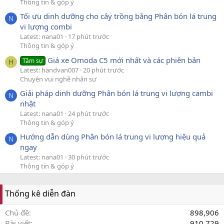
Thông tin & góp ý
Tối ưu dinh dưỡng cho cây trồng bằng Phân bón lá trung
N
vi lượng combi
Latest: nana01
17 phút trước
Thông tin & góp ý
Giá xe Omoda C5 mới nhất và các phiên bản
Tâm sự
H
Latest: handvan007
20 phút trước
Chuyện vui nghề nhân sự
Giải pháp dinh dưỡng Phân bón lá trung vi lượng cambi
N
nhật
Latest: nana01
24 phút trước
Thông tin & góp ý
Hướng dẫn dùng Phân bón lá trung vi lượng hiệu quả
N
ngay
Latest: nana01
30 phút trước
Thông tin & góp ý
Thống kê diễn đàn
Chủ đề
898,906
Bài viết
910,729