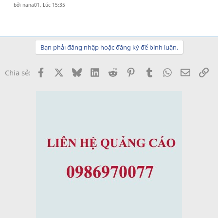
bởi
nana01
,
Lúc 15:35
Bạn phải đăng nhập hoặc đăng ký để bình luận.
Facebook
X
Bluesky
LinkedIn
Reddit
Pinterest
Tumblr
WhatsApp
Email
Li
Chia sẻ: