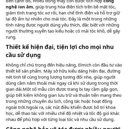
Bên cạnh đó, nhiều dòng máy còn được tích hợp
công
nghệ ion âm
, giúp trung hòa điện tích trên bề mặt tóc,
giảm tình trạng tóc xơ rối, hạn chế tĩnh điện và hỗ trợ giữ
lại độ ẩm tự nhiên cho mái tóc. Đây là một trong những
tính năng được người dùng yêu thích, đặc biệt với những
người thường xuyên tạo kiểu hoặc có mái tóc khô, dễ gãy
rụng.
Thiết kế hiện đại, tiện lợi cho mọi nhu
cầu sử dụng​
Không chỉ chú trọng đến hiệu năng, Elmich còn đầu tư vào
thiết kế sản phẩm. Máy sở hữu kiểu dáng hiện đại, đường
nét tinh tế cùng trọng lượng tương đối nhẹ, giúp người
dùng cầm nắm thoải mái ngay cả khi sử dụng trong thời
gian dài.Một số mẫu còn được trang bị tay cầm gấp gọn,
giúp tiết kiệm không gian lưu trữ và thuận tiện mang theo
trong những chuyến du lịch, công tác hoặc hoạt động
ngoài trời.Ngoài ra, các nút điều khiển được bố trí khoa
học, dễ thao tác với nhiều chế độ nhiệt và tốc độ gió khác
nhau để phù hợp với từng loại tóc và nhu cầu sử dụng.