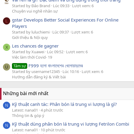
Started by Đảo Brand
Lúc 09:33
Lượt xem: 6
Chuyện vui nghề nhân sự
gstar Develops Better Social Experiences For Online
L
Players
Started by luluchiemi
Lúc 09:37
Lượt xem: 6
Giới thiệu & Nội quy
Les chances de gagner
X
Started by Xuawei
Lúc 09:52
Lượt xem: 6
Việc làm thời Covid- 19
F999 হলো বাংলাদেশের খেলোয়াড়দের
Tâm sự
U
Started by username12345
Lúc 10:16
Lượt xem: 6
Hướng dẫn đăng ký & Viết bài
Những bài mới nhất
Kỹ thuật canh tác: Phân bón lá trung vi lượng là gì?
N
Latest: nana01
4 phút trước
Thông tin & góp ý
Kỹ thuật dùng phân bón lá trung vi lượng Fetrilon Combi
N
Latest: nana01
10 phút trước