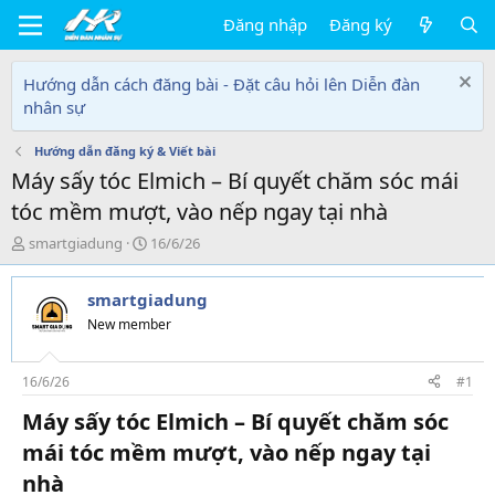
Đăng nhập
Đăng ký
Hướng dẫn cách đăng bài - Đặt câu hỏi lên Diễn đàn
nhân sự
Hướng dẫn đăng ký & Viết bài
Máy sấy tóc Elmich – Bí quyết chăm sóc mái
tóc mềm mượt, vào nếp ngay tại nhà
T
N
smartgiadung
16/6/26
h
g
r
à
smartgiadung
e
y
a
g
New member
d
ử
s
i
t
16/6/26
#1
a
Máy sấy tóc Elmich – Bí quyết chăm sóc
r
t
mái tóc mềm mượt, vào nếp ngay tại
e
nhà​
r