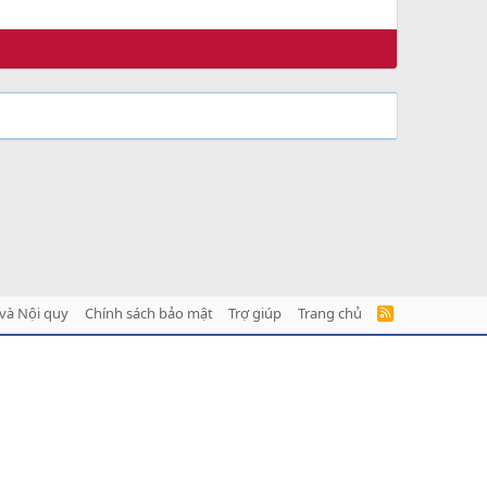
và Nội quy
Chính sách bảo mật
Trợ giúp
Trang chủ
R
S
S