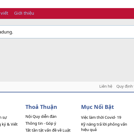
 viết
Giới thiệu
iadung.
Liên hệ
Quy định 
Thoả Thuận
Mục Nổi Bật
Nội Quy diễn đàn
n sự
Việc làm thời Covid- 19
Thông tin - Góp ý
ký & Viết
Kỹ năng trả lời phỏng vấn
hiệu quả
Tất tần tật vấn đề về Luật