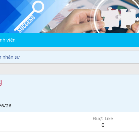
nh viên
n nhân sự
g
/6/26
Được Like
0