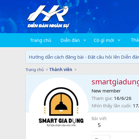
Thà
Trang chủ
Diễn đàn
Có gì mới
Hướng dẫn cách đăng bài - Đặt câu hỏi lên Diễn đà
Trang chủ
Thành viên
smartgiadun
New member
Tham gia
16/6/26
Nhìn thấy lần cuối
17
Bài viết
5