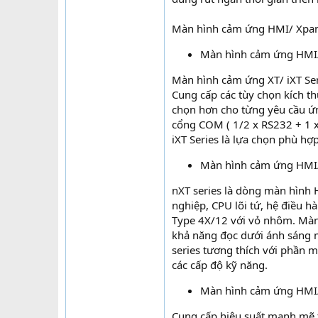
Màn hình cảm ứng HMI/ Xpan
Màn hình cảm ứng HMI/X
Màn hình cảm ứng XT/ iXT Ser
Cung cấp các tùy chọn kích th
chọn hơn cho từng yêu cầu ứn
cổng COM ( 1/2 x RS232 + 1 x
iXT Series là lựa chọn phù h
Màn hình cảm ứng HMI
nXT series là dòng màn hình
nghiệp, CPU lõi tứ, hệ điều 
Type 4X/12 với vỏ nhôm. Màn 
khả năng đọc dưới ánh sáng mặ
series tương thích với phần 
các cấp độ kỹ năng.
Màn hình cảm ứng HMI
Cung cấp hiệu suất mạnh mẽ t