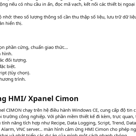
ng nếu có nhu cầu in ấn, đọc mã vạch, kết nối các thiết bị ngoại 
nhớ: theo số lượng thông số cần thu thập số liệu, lưu trữ dữ liệ
n hiển thị.
ọn phần cứng, chuẩn giao thức…
 hình.
ác đối tượng.
ặc biệt.
ript (tùy chọn).
hương trình.
g HMI/ Xpanel Cimon​
l CIMON chạy trên hệ điều hành Windows CE, cung cấp độ tin c
trường công nghiệp. Với phần mềm thiết kế đi kèm, trực quan, 
tính năng tích hợp như Recipe, Data Logging, Script, Trend, Data
ge, Alarm, VNC server… màn hình cảm ứng HMI Cimon cho phép n
 khai và phát triển các dự án của mình một cách nhanh chóng.