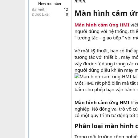
mình.
New member
t
Bài viết
12
Màn hình cảm ứng
e
Được Like
0
r
Màn hình cảm ứng HMI
viết
người dùng với hệ thống, thi
“ tương tác – giao tiếp ” với
Về mặt kỹ thuật, bạn có thể 
tương tác với thiết bị, máy
vậy được sử dụng trong các cơ
người dùng điều khiển máy m
Một HMI rất phổ biến mà tất 
bấm cho phép bạn vận hành má
Màn hình cảm ứng HMI
hiệ
nghiệp. Nó đóng vai trò vô c
có một quy trình tự động tốt
Phân loại màn hình
Trong môi trường công nghiệp