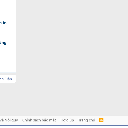
p in
tăng
nh luận.
và Nội quy
Chính sách bảo mật
Trợ giúp
Trang chủ
R
S
S