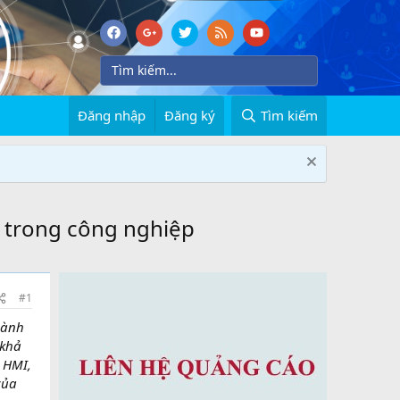
Đăng nhập
Đăng ký
Tìm kiếm
I trong công nghiệp
#1
hành
 khả
 HMI,
của