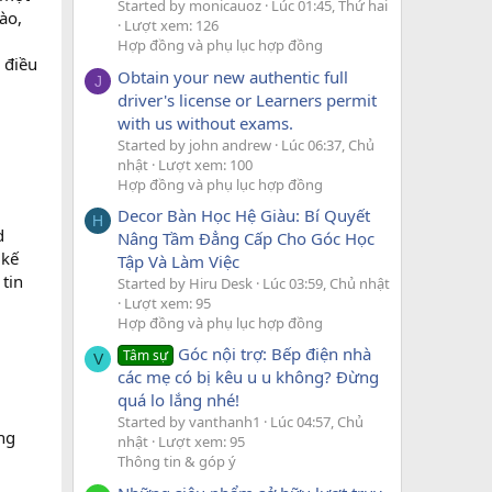
Started by monicauoz
Lúc 01:45, Thứ hai
ào,
Lượt xem: 126
Hợp đồng và phụ lục hợp đồng
 điều
Obtain your new authentic full
J
driver's license or Learners permit
with us without exams.
Started by john andrew
Lúc 06:37, Chủ
nhật
Lượt xem: 100
Hợp đồng và phụ lục hợp đồng
Decor Bàn Học Hệ Giàu: Bí Quyết
H
d
Nâng Tầm Đẳng Cấp Cho Góc Học
 kế
Tập Và Làm Việc
 tin
Started by Hiru Desk
Lúc 03:59, Chủ nhật
Lượt xem: 95
Hợp đồng và phụ lục hợp đồng
Góc nội trợ: Bếp điện nhà
Tâm sự
V
các mẹ có bị kêu u u không? Đừng
quá lo lắng nhé!
Started by vanthanh1
Lúc 04:57, Chủ
ng
nhật
Lượt xem: 95
Thông tin & góp ý