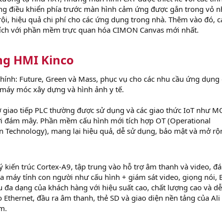
ảng điều khiển phía trước màn hình cảm ứng được gắn trong vỏ n
ội, hiệu quả chi phí cho các ứng dụng trong nhà. Thêm vào đó, c
hích với phần mềm trực quan hóa CIMON Canvas mới nhất.
g HMI Kinco
chính: Future, Green và Mass, phục vụ cho các nhu cầu ứng dụng
máy móc xây dựng và hình ảnh y tế.
rợ giao tiếp PLC thường được sử dụng và các giao thức IoT như M
ới đám mây. Phần mềm cấu hình mới tích hợp OT (Operational
on Technology), mang lại hiệu quả, dễ sử dụng, bảo mật và mở rộ
lý kiến trúc Cortex-A9, tập trung vào hỗ trợ âm thanh và video, đ
ủa máy tính con người như cấu hình + giám sát video, giọng nói, 
u đa dạng của khách hàng với hiệu suất cao, chất lượng cao và d
 Ethernet, đầu ra âm thanh, thẻ SD và giao diện nền tảng của Ali
m.