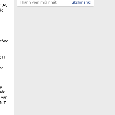
Thành viên mới nhất
ukslimarax
hựa,
ác
 công
QTT,
ng.
áp
Báo
ễ vận
 IoT