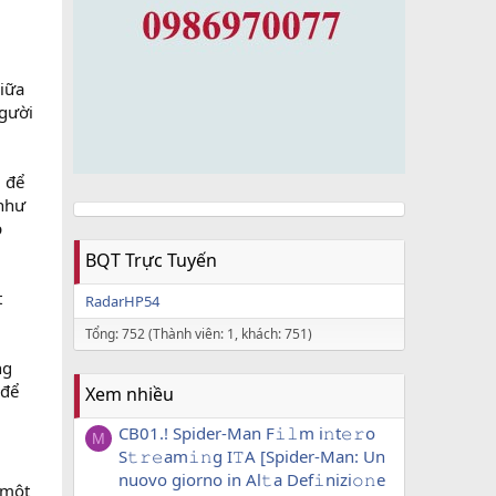
giữa
người
g để
 như
p
BQT Trực Tuyến
t
RadarHP54
Tổng: 752 (Thành viên: 1, khách: 751)
ng
 để
Xem nhiều
CB01.! Spider-Man F𝚒𝚕m i𝚗t𝚎𝚛o
M
S𝚝𝚛𝚎am𝚒𝚗g I𝚃A [Spider-Man: Un
nuovo giorno in Al𝚝a Def𝚒nizi𝚘𝚗e
 một