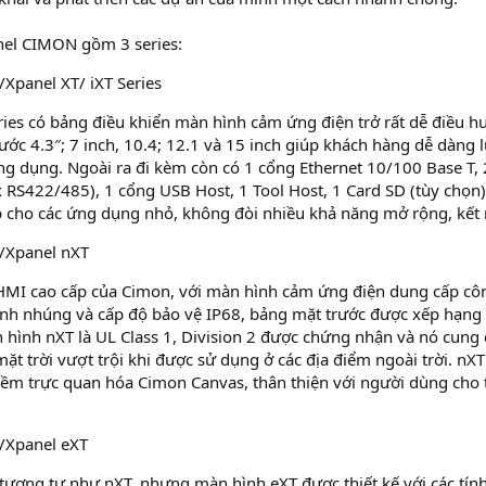
el CIMON gồm 3 series:
panel XT/ iXT Series
ies có bảng điều khiển màn hình cảm ứng điện trở rất dễ điều h
ước 4.3″; 7 inch, 10.4; 12.1 và 15 inch giúp khách hàng dễ dàng 
g dụng. Ngoài ra đi kèm còn có 1 cổng Ethernet 10/100 Base T, 
 RS422/485), 1 cổng USB Host, 1 Tool Host, 1 Card SD (tùy chọn)
ợp cho các ứng dụng nhỏ, không đòi nhiều khả năng mở rộng, kết 
/Xpanel nXT
 HMI cao cấp của Cimon, với màn hình cảm ứng điện dung cấp cô
hành nhúng và cấp độ bảo vệ IP68, bảng mặt trước được xếp hạng
hình nXT là UL Class 1, Division 2 được chứng nhận và nó cung
t trời vượt trội khi được sử dụng ở các địa điểm ngoài trời. nXT
mềm trực quan hóa Cimon Canvas, thân thiện với người dùng cho t
/Xpanel eXT
ương tự như nXT, nhưng màn hình eXT được thiết kế với các tín