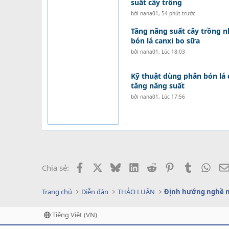
suất cây trồng
bởi
nana01
,
54 phút trước
Tăng năng suất cây trồng 
bón lá canxi bo sữa
bởi
nana01
,
Lúc 18:03
Kỹ thuật dùng phân bón lá 
tăng năng suất
bởi
nana01
,
Lúc 17:56
Facebook
X
Bluesky
LinkedIn
Reddit
Pinterest
Tumblr
What
Chia sẻ:
Trang chủ
Diễn đàn
THẢO LUẬN
Định hướng nghề 
Tiếng Việt (VN)