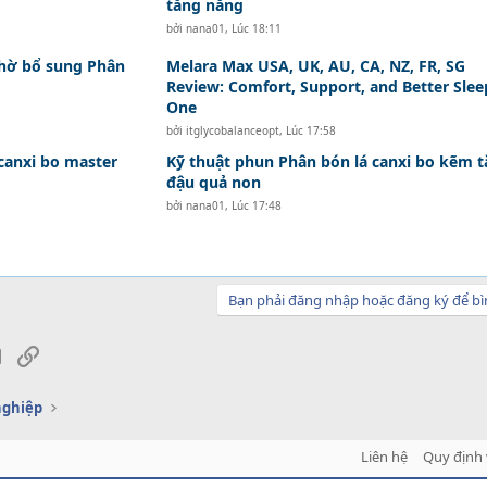
tăng năng
bởi
nana01
,
Lúc 18:11
nhờ bổ sung Phân
Melara Max USA, UK, AU, CA, NZ, FR, SG
Review: Comfort, Support, and Better Slee
One
bởi
itglycobalanceopt
,
Lúc 17:58
canxi bo master
Kỹ thuật phun Phân bón lá canxi bo kẽm 
đậu quả non
bởi
nana01
,
Lúc 17:48
Bạn phải đăng nhập hoặc đăng ký để bì
sApp
Email
Link
nghiệp
Liên hệ
Quy định 