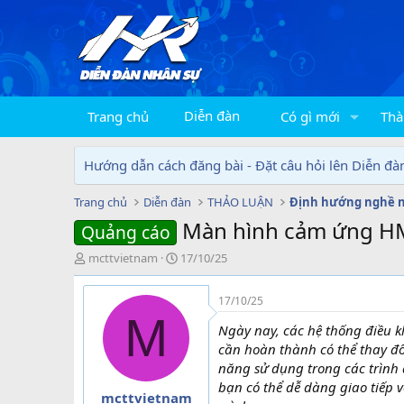
Diễn đàn
Trang chủ
Có gì mới
Thà
Hướng dẫn cách đăng bài - Đặt câu hỏi lên Diễn đà
Trang chủ
Diễn đàn
THẢO LUẬN
Định hướng nghề 
Màn hình cảm ứng HMI
Quảng cáo
T
N
mcttvietnam
17/10/25
h
g
r
à
17/10/25
e
y
M
a
g
Ngày nay, các hệ thống điều k
d
ử
cần hoàn thành có thể thay đổ
s
i
năng sử dụng trong các trình 
t
bạn có thể dễ dàng giao tiếp v
a
mcttvietnam
r