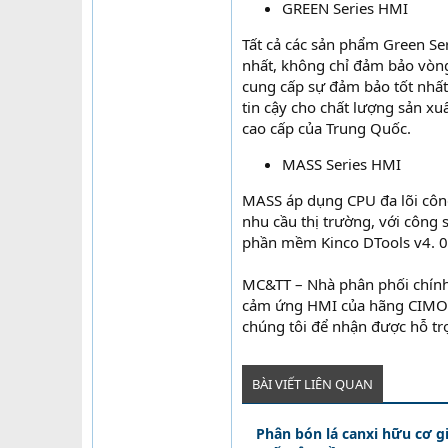
GREEN Series HMI
Tất cả các sản phẩm Green Se
nhất, không chỉ đảm bảo vòng
cung cấp sự đảm bảo tốt nhất
tin cậy cho chất lượng sản xuấ
cao cấp của Trung Quốc.
MASS Series HMI
MASS áp dụng CPU đa lõi cô
nhu cầu thị trường, với công
phần mềm Kinco DTools v4. 0
MC&TT – Nhà phân phối chính
cảm ứng HMI của hãng CIMON (
chúng tôi để nhận được hỗ trợ
BÀI VIẾT LIÊN QUAN
Phân bón lá canxi hữu cơ g