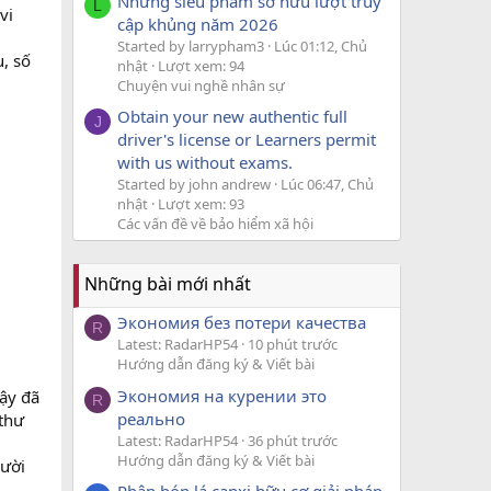
Những siêu phẩm sở hữu lượt truy
L
vi
cập khủng năm 2026
Started by larrypham3
Lúc 01:12, Chủ
u, số
nhật
Lượt xem: 94
Chuyện vui nghề nhân sự
Obtain your new authentic full
J
driver's license or Learners permit
with us without exams.
Started by john andrew
Lúc 06:47, Chủ
nhật
Lượt xem: 93
Các vấn đề về bảo hiểm xã hội
Những bài mới nhất
Экономия без потери качества
R
Latest: RadarHP54
10 phút trước
Hướng dẫn đăng ký & Viết bài
Экономия на курении это
ậy đã
R
реально
thư
Latest: RadarHP54
36 phút trước
Hướng dẫn đăng ký & Viết bài
gười
Phân bón lá canxi hữu cơ giải pháp