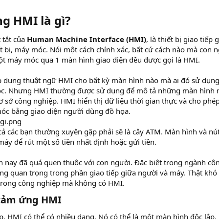
 HMI là gì?​
 tắt của
Human Machine Interface (HMI)
, là thiết bị giao tiếp 
ết bị, máy móc. Nói một cách chính xác, bất cứ cách nào mà con 
 một máy móc qua 1 màn hình giao diện đều được gọi là HMI.
áp dụng thuật ngữ HMI cho bất kỳ màn hình nào mà ai đó sử dụn
 móc. Nhưng HMI thường được sử dụng để mô tả những màn hình
 sở công nghiệp. HMI hiển thị dữ liệu thời gian thực và cho phé
óc bằng giao diện người dùng đồ họa.
cả các bạn thường xuyên gặp phải sẽ là cây ATM. Màn hình và nú
y để rút một số tiền nhất định hoặc gửi tiền.
n nay đã quá quen thuộc với con người. Đặc biệt trong ngành cô
ùng quan trọng trong phần giao tiếp giữa người và máy. Thật khó
 trong công nghiệp mà không có HMI.
 cảm ứng HMI
, HMI có thể có nhiều dạng. Nó có thể là một màn hình độc lập,