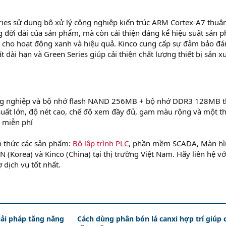
ries sử dụng bộ xử lý công nghiệp kiến trúc ARM Cortex-A7 thuận
 đời dài của sản phẩm, mà còn cải thiện đáng kể hiệu suất sản 
 cho hoạt động xanh và hiệu quả. Kinco cung cấp sự đảm bảo đ
t dài hạn và Green Series giúp cải thiện chất lượng thiết bị sản x
ng nghiệp và bộ nhớ flash NAND 256MB + bộ nhớ DDR3 128MB 
 suất lớn, độ nét cao, chế độ xem đầy đủ, gam màu rộng và một t
 miễn phí
 thức các sản phẩm:
Bộ lập trình PLC
, phần mềm SCADA, Màn hì
Korea) và Kinco (China) tại thị trường Việt Nam. Hãy liên hệ vớ
 dịch vụ tốt nhất.
iải pháp tăng năng
Cách dùng phân bón lá canxi hợp trí giúp 