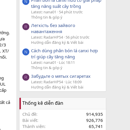
N
tăng năng suất cây trồng
Latest: nana01
54 phút trước
Thông tin & góp ý
Легкість без зайвого
R
навантаження
ướng.
Latest: RadarHP54
56 phút trước
lựa
Hướng dẫn đăng ký & Viết bài
2/3
Cách dùng phân bón lá canxi hợp
. XT/
N
trí giúp cây tăng năng
nối.
Latest: nana01
Lúc 18:11
Thông tin & góp ý
Забудьте о мятых сигаретах
ng
R
Latest: RadarHP54
Lúc 18:09
 UL
Hướng dẫn đăng ký & Viết bài
 cấp
ất cả
Thống kê diễn đàn
Chủ đề
914,935
Bài viết
926,776
Thành viên
65,741
h