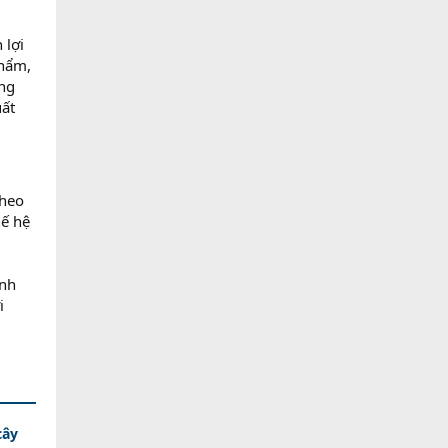
 lợi
phẩm,
áng
uất
theo
hế hệ
nh
i
cây