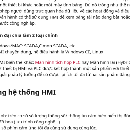
một thiết bị khác hoặc một máy tính bảng. Dù nó trông như thế n
 phép người dùng trực quan hóa dữ liệu về các hoạt động và điều
vận hành có thể sử dụng HMI để xem băng tải nào đang bật hoặc
nước công nghiệp.
 đại chia làm 2 loại chính
ndows/MAC: SCADA,Cimon SCADA, etc
I chuyên dụng, hệ điều hành là Windows CE, Linux
HMI biến thể khác:
Màn hình tích hợp PLC
hay Màn hình lai (Hybri
 2 thiết bị HMI và PLC được kết hợp thành một sản phẩm với thiết
giải pháp lý tưởng để có được lợi ích tối đa từ hai sản phẩm đáng
ng hệ thống HMI
nh: trên cơ sở số lượng thông số/ thông tin cảm biến hiển thị đồ
 đồ họa (lưu trình công nghệ…).
 số phím cảm ứng tối đa cùng sử dụng cùng lúc.