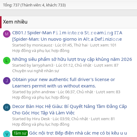
Tổng: 737 (Thành viên: 4, khách: 733)
Xem nhiều
CB01.! Spider-Man F𝚒𝚕m i𝚗t𝚎𝚛o S𝚝𝚛𝚎am𝚒𝚗g I𝚃A
M
[Spider-Man: Un nuovo giorno in Al𝚝a Def𝚒nizi𝚘𝚗e
Started by monicauoz
Lúc 01:45, Thứ hai
Lượt xem: 101
Hợp đồng và phụ lục hợp đồng
Những siêu phẩm sở hữu lượt truy cập khủng năm 2026
L
Started by larrypham3
Lúc 01:12, Chủ nhật
Lượt xem: 87
Chuyện vui nghề nhân sự
Obtain your new authentic full driver's license or
J
Learners permit with us without exams.
Started by john andrew
Lúc 06:37, Chủ nhật
Lượt xem: 83
Hợp đồng và phụ lục hợp đồng
Decor Bàn Học Hệ Giàu: Bí Quyết Nâng Tầm Đẳng Cấp
H
Cho Góc Học Tập Và Làm Việc
Started by Hiru Desk
Lúc 03:59, Chủ nhật
Lượt xem: 81
Hợp đồng và phụ lục hợp đồng
Góc nội trợ: Bếp điện nhà các mẹ có bị kêu u u
Tâm sự
V