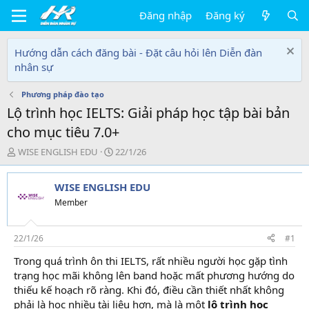
Đăng nhập
Đăng ký
Hướng dẫn cách đăng bài - Đặt câu hỏi lên Diễn đàn
nhân sự
Phương pháp đào tạo
Lộ trình học IELTS: Giải pháp học tập bài bản
cho mục tiêu 7.0+
T
N
WISE ENGLISH EDU
22/1/26
h
g
r
à
WISE ENGLISH EDU
e
y
a
g
Member
d
ử
s
i
t
22/1/26
#1
a
Trong quá trình ôn thi IELTS, rất nhiều người học gặp tình
r
trạng học mãi không lên band hoặc mất phương hướng do
t
e
thiếu kế hoạch rõ ràng. Khi đó, điều cần thiết nhất không
r
phải là học nhiều tài liệu hơn, mà là một
lộ trình học