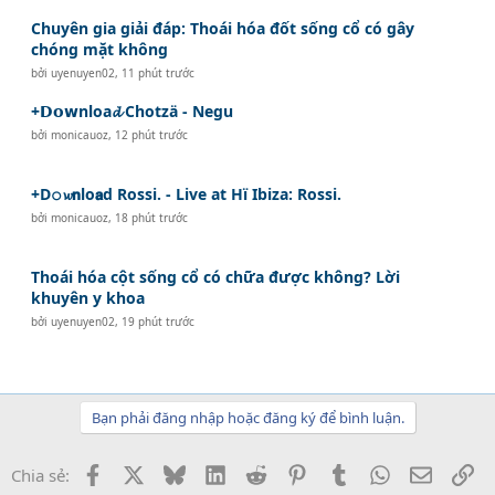
Chuyên gia giải đáp: Thoái hóa đốt sống cổ có gây
chóng mặt không
bởi
uyenuyen02
,
11 phút trước
+𝗗𝗼𝘄nloa𝓭 Chotzä - Negu
bởi
monicauoz
,
12 phút trước
+D𝚘𝔀𝗻lo𝗮d Rossi. - Live at Hï Ibiza: Rossi.
bởi
monicauoz
,
18 phút trước
Thoái hóa cột sống cổ có chữa được không? Lời
khuyên y khoa
bởi
uyenuyen02
,
19 phút trước
Bạn phải đăng nhập hoặc đăng ký để bình luận.
Facebook
X
Bluesky
LinkedIn
Reddit
Pinterest
Tumblr
WhatsApp
Email
Li
Chia sẻ: