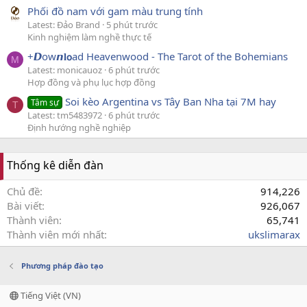
Phối đồ nam với gam màu trung tính
Latest: Đảo Brand
5 phút trước
Kinh nghiệm làm nghề thực tế
+𝘿ow𝙣𝐥𝗼ad Heavenwood - The Tarot of the Bohemians
M
Latest: monicauoz
6 phút trước
Hợp đồng và phụ lục hợp đồng
Soi kèo Argentina vs Tây Ban Nha tại 7M hay
Tâm sự
T
Latest: tm5483972
6 phút trước
Định hướng nghề nghiệp
Thống kê diễn đàn
Chủ đề
914,226
Bài viết
926,067
Thành viên
65,741
Thành viên mới nhất
ukslimarax
Phương pháp đào tạo
Tiếng Việt (VN)