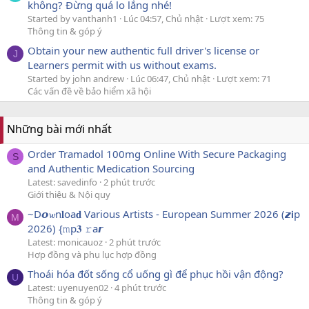
không? Đừng quá lo lắng nhé!
Started by vanthanh1
Lúc 04:57, Chủ nhật
Lượt xem: 75
Thông tin & góp ý
Obtain your new authentic full driver's license or
J
Learners permit with us without exams.
Started by john andrew
Lúc 06:47, Chủ nhật
Lượt xem: 71
Các vấn đề về bảo hiểm xã hội
Những bài mới nhất
Order Tramadol 100mg Online With Secure Packaging
S
and Authentic Medication Sourcing
Latest: savedinfo
2 phút trước
Giới thiệu & Nội quy
~D𝙤𝔀n𝐥oa𝐝 Various Artists - European Summer 2026 (𝙯𝗶p
M
2026) {𝚖p𝟑 𝚛a𝙧
Latest: monicauoz
2 phút trước
Hợp đồng và phụ lục hợp đồng
Thoái hóa đốt sống cổ uống gì để phục hồi vận động?
U
Latest: uyenuyen02
4 phút trước
Thông tin & góp ý