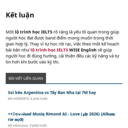
Kết luận​
Một
lộ trình học IELTS
rõ ràng là yếu tố quan trọng giúp
người học đạt được band điểm mong muốn trong thời
gian hợp lý. Thay vì tự học rời rạc, việc theo một kế hoạch
bài bản như
lộ trình học IELTS
WISE English
sẽ giúp
người học đi đúng hướng, cải thiện đều các kỹ năng và tự
tin hơn khi bước vào kỳ thi.
BÀI VIẾT LIÊN QUAN
Soi kèo Argentina vs Tây Ban Nha tại 7M hay
bởi
tm5483972
,
6 phút trước
++𝙳o𝚠𝓷l𝐨ad Musiq Rimond AI - Love (𝔃𝙞p 2026) {Alb𝘂𝐦
ra𝗿 𝐦𝓹𝟯}
bởi
monicauoz
,
9 phút trước