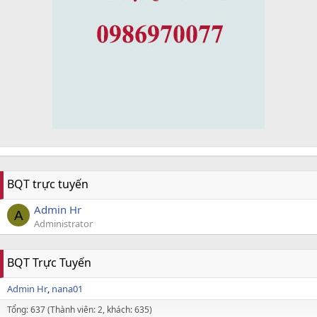
BQT trực tuyến
Admin Hr
A
Administrator
BQT Trực Tuyến
Admin Hr
nana01
Tổng: 637 (Thành viên: 2, khách: 635)