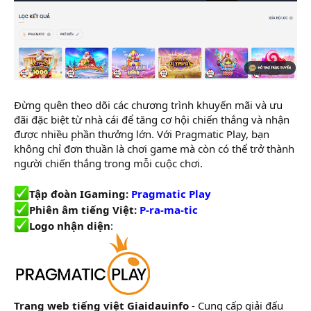
Đừng quên theo dõi các chương trình khuyến mãi và ưu
đãi đặc biệt từ nhà cái để tăng cơ hội chiến thắng và nhận
được nhiều phần thưởng lớn. Với Pragmatic Play, bạn
không chỉ đơn thuần là chơi game mà còn có thể trở thành
người chiến thắng trong mỗi cuộc chơi.
Tập đoàn IGaming:
Pragmatic Play
Phiên âm tiếng Việt:
P-ra-ma-tic
Logo nhận diện
:
Trang web tiếng việt
Giaidauinfo
- Cung cấp giải đấu