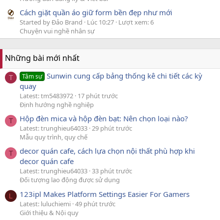
Cách giặt quần áo giữ form bền đẹp như mới
Started by Đảo Brand
Lúc 10:27
Lượt xem: 6
Chuyện vui nghề nhân sự
Những bài mới nhất
Sunwin cung cấp bảng thống kê chi tiết các kỳ
Tâm sự
T
quay
Latest: tm5483972
17 phút trước
Định hướng nghề nghiệp
Hộp đèn mica và hộp đèn bạt: Nên chọn loại nào?
T
Latest: trunghieu64033
29 phút trước
Mẫu quy trình, quy chế
decor quán cafe, cách lựa chọn nội thất phù hợp khi
T
decor quán cafe
Latest: trunghieu64033
33 phút trước
Đối tượng lao động được sử dụng
123ipl Makes Platform Settings Easier For Gamers
L
Latest: luluchiemi
49 phút trước
Giới thiệu & Nội quy