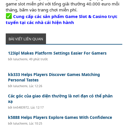
game slot miễn phí với tổng giải thưởng 40.000 euro mỗi
tháng, bấm vào trang chơi miễn phí.
Cung cấp các sản phẩm Game Slot & Casino trực
tuyến tại các nhà cái hiện hành
BÀI VIẾT LIÊN QUAN
123ipl Makes Platform Settings Easier For Gamers
bởi
luluchiemi
,
49 phút trước
kb333 Helps Players Discover Games Matching
Personal Tastes
bởi
luluchiemi
,
Lúc 12:26
Các góc của giao diện thường là nơi đạn có thể phản
xạ
bởi
tm5483972
,
Lúc 12:17
k5888 Helps Players Explore Games With Confidence
bởi
luluchiemi
,
Lúc 10:25