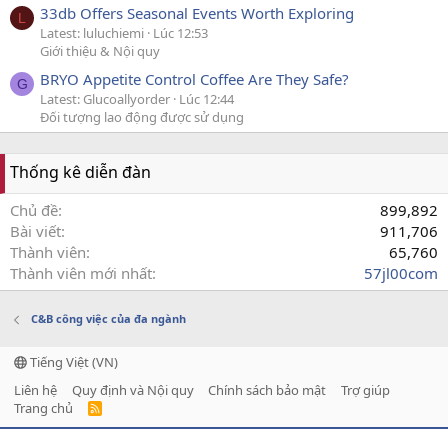
33db Offers Seasonal Events Worth Exploring
L
Latest: luluchiemi
Lúc 12:53
Giới thiệu & Nội quy
BRYO Appetite Control Coffee Are They Safe?
G
Latest: Glucoallyorder
Lúc 12:44
Đối tượng lao động được sử dụng
Thống kê diễn đàn
Chủ đề
899,892
Bài viết
911,706
Thành viên
65,760
Thành viên mới nhất
57jl00com
C&B công việc của đa ngành
Tiếng Việt (VN)
Liên hệ
Quy định và Nội quy
Chính sách bảo mật
Trợ giúp
Trang chủ
R
S
S