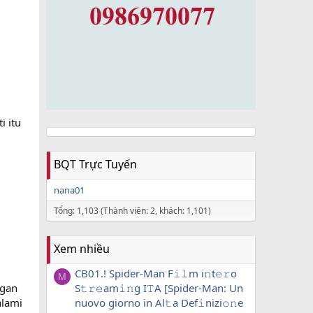
i itu
BQT Trực Tuyến
nana01
Tổng: 1,103 (Thành viên: 2, khách: 1,101)
Xem nhiều
CB01.! Spider-Man F𝚒𝚕m i𝚗t𝚎𝚛o
M
ngan
S𝚝𝚛𝚎am𝚒𝚗g I𝚃A [Spider-Man: Un
alami
nuovo giorno in Al𝚝a Def𝚒nizi𝚘𝚗e