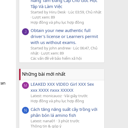
Nâng Tầm Đẳng Cấp Cho Góc Học
Tập Và Làm Việc
Started by Hiru Desk
Lúc 03:59, Chủ nhật
Lượt xem: 89
Hợp đồng và phụ lục hợp đồng
Obtain your new authentic full
J
driver's license or Learners permit
with us without exams.
Started by john andrew
Lúc 06:47, Chủ
nhật
Lượt xem: 89
Các vấn đề về bảo hiểm xã hội
Những bài mới nhất
ran
LEAKED XXX VIDEO Girl XXX Sex
M
xxx XXXX nxxx XXXXX
Latest: monicauoz
Vài giây trước
Hợp đồng và phụ lục hợp đồng
Cách tăng năng suất cây trồng với
N
phân bón lá amino fish
Latest: nana01
3 phút trước
Thông tin & góp ý