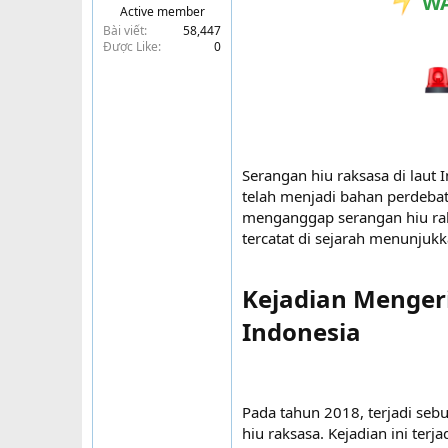
WA
Active member
t
Bài viết
58,447
e
Được Like
0
r
Serangan hiu raksasa di laut 
telah menjadi bahan perdebat
menganggap serangan hiu raks
tercatat di sejarah menunjuk
Kejadian Menger
Indonesia​
Pada tahun 2018, terjadi seb
hiu raksasa. Kejadian ini ter