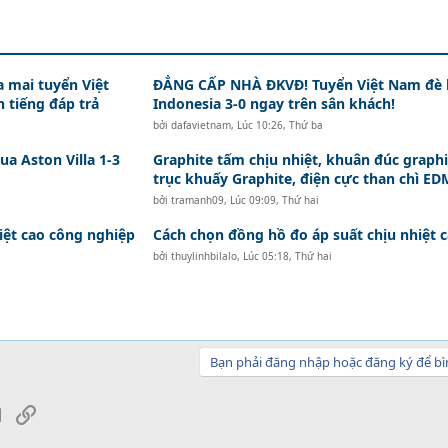
a mai tuyển Việt
ĐẲNG CẤP NHÀ ĐKVĐ! Tuyển Việt Nam đè 
 tiếng đáp trả
Indonesia 3-0 ngay trên sân khách!
bởi
dafavietnam
,
Lúc 10:26, Thứ ba
ua Aston Villa 1-3
Graphite tấm chịu nhiệt, khuân đúc graphi
trục khuấy Graphite, điện cực than chì ED
bởi
tramanh09
,
Lúc 09:09, Thứ hai
iệt cao công nghiệp
Cách chọn đồng hồ đo áp suất chịu nhiệt 
bởi
thuylinhbilalo
,
Lúc 05:18, Thứ hai
Bạn phải đăng nhập hoặc đăng ký để bì
sApp
Email
Link