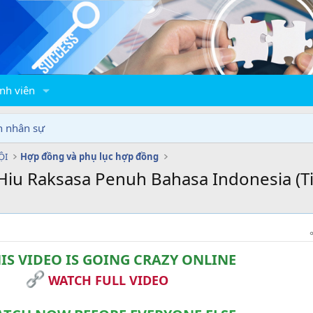
nh viên
n nhân sự
ỘI
Hợp đồng và phụ lục hợp đồng
iu Raksasa Penuh Bahasa Indonesia (T
IS VIDEO IS GOING CRAZY ONLINE
WATCH FULL VIDEO