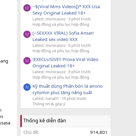
~$(Viral Mms Videos])* XXX Usa
M
Sexy Original Leaked 18+
Latest: monicauoz
3 phút trước
Hợp đồng và phụ lục hợp đồng
(~SEXXXX VIRAL) Sofia Ansari
M
Leaked sex video XXX
Latest: monicauoz
6 phút trước
Hợp đồng và phụ lục hợp đồng
!EXECLUSIVE!! Prova Viral Video
yang
M
Original Leaked 18+
Latest: monicauoz
9 phút trước
Hợp đồng và phụ lục hợp đồng
Kỹ thuật dùng Phân bón lá amino
N
cytomin plus tăng năng suất
Latest: nana01
10 phút trước
Thông tin & góp ý
h
an
Thống kê diễn đàn
ksasa
Chủ đề
914,801