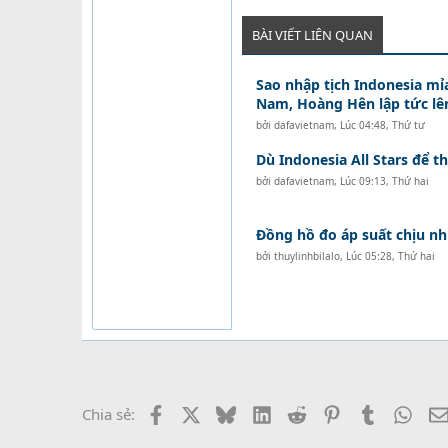
BÀI VIẾT LIÊN QUAN
Sao nhập tịch Indonesia mỉ
Nam, Hoàng Hên lập tức lên
bởi
dafavietnam
,
Lúc 04:48, Thứ tư
Dù Indonesia All Stars để th
bởi
dafavietnam
,
Lúc 09:13, Thứ hai
Đồng hồ đo áp suất chịu nh
bởi
thuylinhbilalo
,
Lúc 05:28, Thứ hai
Facebook
X
Bluesky
LinkedIn
Reddit
Pinterest
Tumblr
What
Chia sẻ: