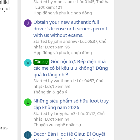
liki
Started by monicauoz
Lúc 01:45, Thứ hai
Lượt xem: 121
kejut
Hợp đồng và phụ lục hợp đồng
Obtain your new authentic full
J
driver's license or Learners permit
with us without exams.
Started by john andrew
Lúc 06:37, Chủ
nhật
Lượt xem: 95
Hợp đồng và phụ lục hợp đồng
Góc nội trợ: Bếp điện nhà
Tâm sự
V
các mẹ có bị kêu u u không? Đừng
quá lo lắng nhé!
Started by vanthanh1
Lúc 04:57, Chủ
nhật
Lượt xem: 93
Thông tin & góp ý
Những siêu phẩm sở hữu lượt truy
L
cập khủng năm 2026
Started by larrypham3
Lúc 01:12, Chủ
nhật
Lượt xem: 91
Chuyện vui nghề nhân sự
arus
Decor Bàn Học Hệ Giàu: Bí Quyết
H