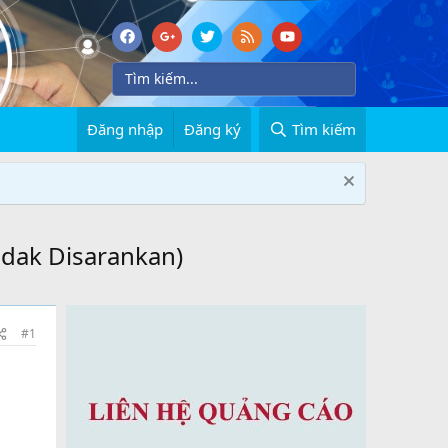
Đăng nhập
Đăng ký
Tìm kiếm
idak Disarankan)
#1