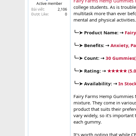
Fairy Farms Hemp Gummies 
Active member
t
college students. As is troubl
Bài viết
2,106
e
multitask more than ever befo
Được Like
0
r
mental and physical activities
╰┈➤ Product Name: ⇢
Fair
╰┈➤ Benefits: ⇢
Anxiety, Pa
╰┈➤ Count: ⇢
30 Gummies
╰┈➤ Rating: ⇢
★★★★★
(5.0
╰┈➤ Availability: ⇢
In Stoc
Fairy Farms Hemp Gummies NZ
mixture. They come in various
product that suits their pre
vary widely, so it's important
each gummy.
It's worth noting that while C