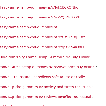
g/fairy-farms-hemp-gummies-nz/c/fuk5DzRONho
g/fairy-farms-hemp-gummies-nz/c/wYVQhGg2ZZE
/fairy-farms-hemp-cbd-gummies-nz
g/fairy-farms-hemp-cbd-gummies-nz/c/Gs9KgBgTTXY
g/fairy-farms-hemp-cbd-gummies-nz/c/q5tR_S4iO0U
quora.com/Fairy-Farms-Hemp-Gummies-NZ-Buy-Online
o.com/c...arms-hemp-gummies-nz-reviews-price-buy-online
?
com/c...100-natural-ingredients-safe-to-use-or-really
?
.com/c...p-cbd-gummies-nz-anxiety-and-stress-reduction
?
o.com/c...p-cbd-gummies-nz-reviews-benefits-100-natural
?