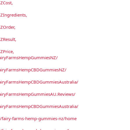
ZCost,
Ingredients,
ZOrder,
Result,
Price,
/FairyFarmsHempGummiesNZ/
/FairyFarmsHempCBDGummiesNZ/
FairyFarmsHempCBDGummiesAustralia/
FairyFarmsHempGummiesAU.Reviews/
FairyFarmsHempCBDGummiesAustralia/
ew/fairy-farms-hemp-gummies-nz/home