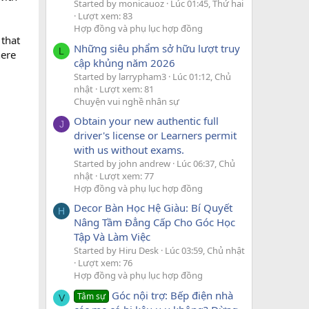
Started by monicauoz
Lúc 01:45, Thứ hai
Lượt xem: 83
Hợp đồng và phụ lục hợp đồng
 that
Những siêu phẩm sở hữu lượt truy
L
here
cập khủng năm 2026
Started by larrypham3
Lúc 01:12, Chủ
nhật
Lượt xem: 81
Chuyện vui nghề nhân sự
Obtain your new authentic full
J
driver's license or Learners permit
with us without exams.
Started by john andrew
Lúc 06:37, Chủ
nhật
Lượt xem: 77
Hợp đồng và phụ lục hợp đồng
Decor Bàn Học Hệ Giàu: Bí Quyết
H
Nâng Tầm Đẳng Cấp Cho Góc Học
Tập Và Làm Việc
Started by Hiru Desk
Lúc 03:59, Chủ nhật
Lượt xem: 76
Hợp đồng và phụ lục hợp đồng
Góc nội trợ: Bếp điện nhà
Tâm sự
V