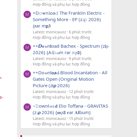
Hợp đồng và phụ lục hợp đồng
+D𝚘𝐰n𝓵oa𝚍 The Franklin Electric -
M
Something More - EP (z𝓲𝚙 2026)
{𝗿ar m𝗽𝟑
Latest: monicauoz
6 phút trước
Hợp đồng và phụ lục hợp đồng
++𝘿𝐨𝔀n𝐥oad Bachex - Spectrum (z𝐢𝓹
M
2026) {A𝓵𝚋𝓾m rar 𝚖𝓹𝟯}
Latest: monicauoz
9 phút trước
Hợp đồng và phụ lục hợp đồng
++Do𝔀nl𝗼𝙖𝓭 Blood Incantation - All
M
y-
Gates Open (Original Motion
Picture (z𝐢𝙥 2026)
Latest: monicauoz
12 phút trước
s-
Hợp đồng và phụ lục hợp đồng
~𝙳ownl𝓸𝚊𝐝 Elio Toffana - GRAVITAS
M
(z𝓲𝙥 2026) {𝐦𝓹𝟯 𝐫ar 𝐀𝐥bum}
Latest: monicauoz
15 phút trước
Hợp đồng và phụ lục hợp đồng