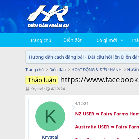
Diễn đàn
Trang chủ
Có gì mới
Thà
Hướng dẫn cách đăng bài - Đặt câu hỏi lên Diễn đà
Trang chủ
Diễn đàn
HOẠT ĐỘNG & ĐIỀU HÀNH
Hướng
https://www.facebo
Thảo luận
T
N
Krystal
4/12/24
h
g
r
à
4/12/24
e
y
K
a
g
NZ USER ⇒ Fairy Farms Hem
d
ử
s
i
Australia USER ⇒ Fairy Fa
t
a
Krystal
r