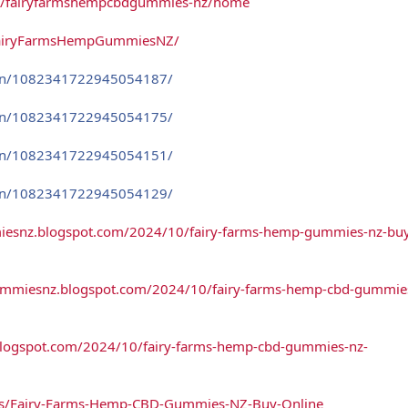
iew/fairyfarmshempcbdgummies-nz/home
/FairyFarmsHempGummiesNZ/
pin/1082341722945054187/
pin/1082341722945054175/
pin/1082341722945054151/
pin/1082341722945054129/
iesnz.blogspot.com/2024/10/fairy-farms-hemp-gummies-nz-bu
ummiesnz.blogspot.com/2024/10/fairy-farms-hemp-cbd-gummie
blogspot.com/2024/10/fairy-farms-hemp-cbd-gummies-nz-
ucts/Fairy-Farms-Hemp-CBD-Gummies-NZ-Buy-Online