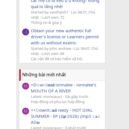
các mẹ có bị kêu u u không? Đừng
quá lo lắng nhé!
Started by vanthanh1
Lúc 04:57, Chủ
nhật
Lượt xem: 72
Thông tin & góp ý
Obtain your new authentic full
J
driver's license or Learners permit
with us without exams.
Started by john andrew
Lúc 06:47, Chủ
nhật
Lượt xem: 66
Các vấn đề về bảo hiểm xã hội
Những bài mới nhất
+D𝚘w𝚗l𝙤a𝗱 ionnalee - ionnalee's
M
MOUTH OF A RIVER
Latest: monicauoz
Vài giây trước
Hợp đồng và phụ lục hợp đồng
++𝙳ownl𝚘𝗮𝐝 reezy - HOT GYAL
M
SUMMER - EP (z𝐢𝙥 2026) {mp3 𝚛𝐚𝚛
Al𝓫𝘂
Latest: monicauoz
3 phút trước