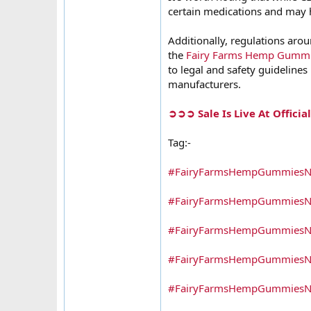
certain medications and may ha
Additionally, regulations arou
the
Fairy Farms Hemp Gumm
to legal and safety guideline
manufacturers.
➲➲➲ Sale Is Live At Offici
Tag:-
#FairyFarmsHempGummiesN
#FairyFarmsHempGummiesN
#FairyFarmsHempGummiesNZP
#FairyFarmsHempGummiesNZ
#FairyFarmsHempGummiesN