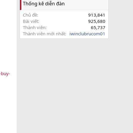
Thống kê diễn đàn
Chủ đề
913,841
Bài viết
925,680
Thành viên
65,737
Thành viên mới nhất
iwinclubrucom01
-buy-