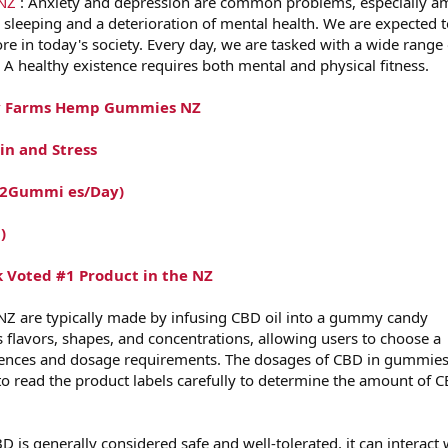
NZ
: Anxiety and depression are common problems, especially 
e sleeping and a deterioration of mental health. We are expected 
re in today's society. Every day, we are tasked with a wide range 
. A healthy existence requires both mental and physical fitness.
y Farms Hemp Gummies NZ
in and Stress
(2Gummi
es/Day)
)
k Voted #1 Product in the NZ
 are typically made by infusing CBD oil into a gummy candy
 flavors, shapes, and concentrations, allowing users to choose a
ferences and dosage requirements. The dosages of CBD in gummie
 to read the product labels carefully to determine the amount of C
BD is generally considered safe and well-tolerated, it can interact 