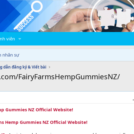
nh viên
n nhân sự
 dẫn đăng ký & Viết bài
ok.com/FairyFarmsHempGummiesNZ/
p Gummies NZ Official Website!
rms Hemp Gummies NZ Official Website!