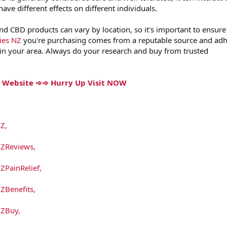
ve different effects on different individuals.
nd CBD products can vary by location, so it's important to ensure
ies NZ
you're purchasing comes from a reputable source and ad
s in your area. Always do your research and buy from trusted
al Website ➾➾ Hurry Up Visit NOW
Z,
ZReviews,
ainRelief,
Benefits,
ZBuy,