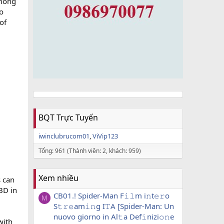
among
to
of
BQT Trực Tuyến
iwinclubrucom01
ViVip123
Tổng: 961 (Thành viên: 2, khách: 959)
Xem nhiều
s can
BD in
CB01.! Spider-Man F𝚒𝚕m i𝚗t𝚎𝚛o
M
S𝚝𝚛𝚎am𝚒𝚗g I𝚃A [Spider-Man: Un
nuovo giorno in Al𝚝a Def𝚒nizi𝚘𝚗e
with