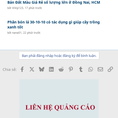
Bán Đất Màu Giá Rẻ số lượng lớn ở Đồng Nai, HCM
bởi
ViVip123
,
17 phút trước
Phân bón lá 30-10-10 có tác dụng gì giúp cây trồng
xanh tốt
bởi
nana01
,
22 phút trước
Bạn phải đăng nhập hoặc đăng ký để bình luận.
Facebook
X
Bluesky
LinkedIn
Reddit
Pinterest
Tumblr
WhatsApp
Email
Li
Chia sẻ: