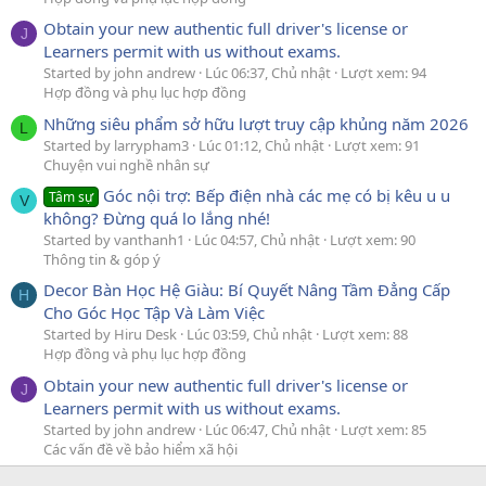
Obtain your new authentic full driver's license or
J
Learners permit with us without exams.
Started by john andrew
Lúc 06:37, Chủ nhật
Lượt xem: 94
Hợp đồng và phụ lục hợp đồng
Những siêu phẩm sở hữu lượt truy cập khủng năm 2026
L
Started by larrypham3
Lúc 01:12, Chủ nhật
Lượt xem: 91
Chuyện vui nghề nhân sự
Góc nội trợ: Bếp điện nhà các mẹ có bị kêu u u
Tâm sự
V
không? Đừng quá lo lắng nhé!
Started by vanthanh1
Lúc 04:57, Chủ nhật
Lượt xem: 90
Thông tin & góp ý
Decor Bàn Học Hệ Giàu: Bí Quyết Nâng Tầm Đẳng Cấp
H
Cho Góc Học Tập Và Làm Việc
Started by Hiru Desk
Lúc 03:59, Chủ nhật
Lượt xem: 88
Hợp đồng và phụ lục hợp đồng
Obtain your new authentic full driver's license or
J
Learners permit with us without exams.
Started by john andrew
Lúc 06:47, Chủ nhật
Lượt xem: 85
Các vấn đề về bảo hiểm xã hội