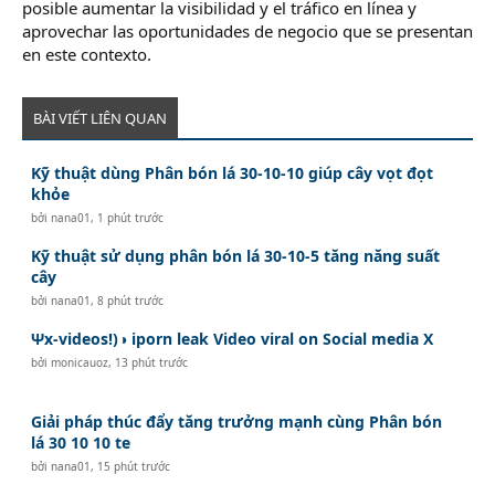
posible aumentar la visibilidad y el tráfico en línea y
aprovechar las oportunidades de negocio que se presentan
en este contexto.
BÀI VIẾT LIÊN QUAN
Kỹ thuật dùng Phân bón lá 30-10-10 giúp cây vọt đọt
khỏe
bởi
nana01
,
1 phút trước
Kỹ thuật sử dụng phân bón lá 30-10-5 tăng năng suất
cây
bởi
nana01
,
8 phút trước
Ψx-videos!)◑ iporn leak Video viral on Social media X
bởi
monicauoz
,
13 phút trước
Giải pháp thúc đẩy tăng trưởng mạnh cùng Phân bón
lá 30 10 10 te
bởi
nana01
,
15 phút trước