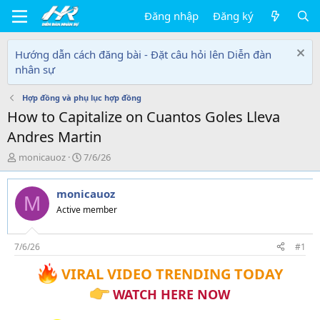
Đăng nhập
Đăng ký
Hướng dẫn cách đăng bài - Đặt câu hỏi lên Diễn đàn
nhân sự
Hợp đồng và phụ lục hợp đồng
How to Capitalize on Cuantos Goles Lleva
Andres Martin
T
N
monicauoz
7/6/26
h
g
r
à
monicauoz
e
y
M
a
g
Active member
d
ử
s
i
t
7/6/26
#1
a
VIRAL VIDEO TRENDING TODAY
r
t
WATCH HERE NOW
e
r