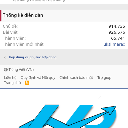
Thống kê diễn đàn
Chủ đề
914,735
Bài viết
926,576
Thành viên
65,741
Thành viên mới nhất
ukslimarax
Hợp đồng và phụ lục hợp đồng
Tiếng Việt (VN)
Liên hệ
Quy định và Nội quy
Chính sách bảo mật
Trợ giúp
Trang chủ
R
S
S