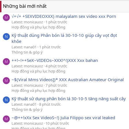
Những bài mới nhất
√+√+ +SEXVIDEOXXX) malayalam sex video xxx Porn
M
Latest: monicauoz
1 phút trước
Hợp đồng và phụ lục hợp đồng
Kỹ thuật dùng Phân bón lá 30-10-10 giúp cây vọt đọt
N
khỏe
Latest: nana01
1 phút trước
Thông tin & góp ý
++!~!++SeX~VIDEOs~XXX!^!)XXX Xxx bahan
M
Latest: monicauoz
4 phút trước
Hợp đồng và phụ lục hợp đồng
~$(Viral Mms Videos])* XXX Australian Amateur Original
M
Latest: monicauoz
7 phút trước
Hợp đồng và phụ lục hợp đồng
Kỹ thuật sử dụng phân bón lá 30-10-5 tăng năng suất cây
N
Latest: nana01
8 phút trước
Thông tin & góp ý
~@++!xXx Sex VideoS~!) Julia Filippo sex viral leaked
M
Latest: monicauoz
10 phút trước
Hợp đồng và phụ lục hợp đồng