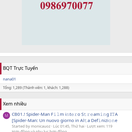
BQT Trực Tuyến
nana01
Tổng: 1,289 (Thành viên: 1, khách: 1,288)
Xem nhiều
CB01.! Spider-Man F𝚒𝚕m i𝚗t𝚎𝚛o S𝚝𝚛𝚎am𝚒𝚗g I𝚃A
M
[Spider-Man: Un nuovo giorno in Al𝚝a Def𝚒nizi𝚘𝚗e
Started by monicauoz
Lúc 01:45, Thứ hai
Lượt xem: 119
Hợp đồng và phụ lục hợp đồng