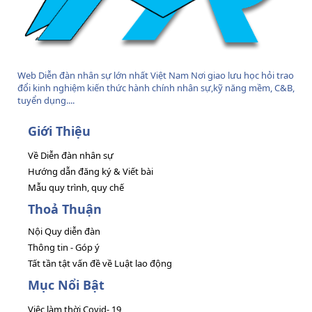
Web Diễn đàn nhân sự lớn nhất Việt Nam Nơi giao lưu học hỏi trao
đổi kinh nghiệm kiến thức hành chính nhân sự,kỹ năng mềm, C&B,
tuyển dụng....
Giới Thiệu
Về Diễn đàn nhân sự
Hướng dẫn đăng ký & Viết bài
Mẫu quy trình, quy chế
Thoả Thuận
Nội Quy diễn đàn
Thông tin - Góp ý
Tất tần tật vấn đề về Luật lao động
Mục Nổi Bật
Việc làm thời Covid- 19