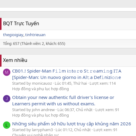
BQT Trực Tuyến
thegioigiay
tinhtrieuan
Tổng: 657 (Thành viên: 2, khách: 655)
Xem nhiều
CB01.! Spider-Man F𝚒𝚕m i𝚗t𝚎𝚛o S𝚝𝚛𝚎am𝚒𝚗g I𝚃A
M
[Spider-Man: Un nuovo giorno in Al𝚝a Def𝚒nizi𝚘𝚗e
Started by monicauoz
Lúc 01:45, Thứ hai
Lượt xem: 114
Hợp đồng và phụ lục hợp đồng
Obtain your new authentic full driver's license or
J
Learners permit with us without exams.
Started by john andrew
Lúc 06:37, Chủ nhật
Lượt xem: 91
Hợp đồng và phụ lục hợp đồng
Những siêu phẩm sở hữu lượt truy cập khủng năm 2026
L
Started by larrypham3
Lúc 01:12, Chủ nhật
Lượt xem: 91
Chuyện vui nghề nhân sự