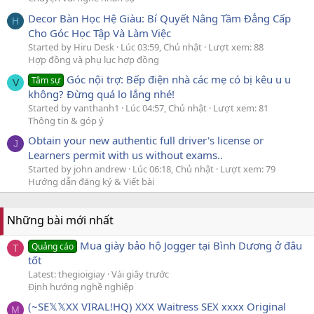
Decor Bàn Học Hệ Giàu: Bí Quyết Nâng Tầm Đẳng Cấp
H
Cho Góc Học Tập Và Làm Việc
Started by Hiru Desk
Lúc 03:59, Chủ nhật
Lượt xem: 88
Hợp đồng và phụ lục hợp đồng
Góc nội trợ: Bếp điện nhà các mẹ có bị kêu u u
Tâm sự
V
không? Đừng quá lo lắng nhé!
Started by vanthanh1
Lúc 04:57, Chủ nhật
Lượt xem: 81
Thông tin & góp ý
Obtain your new authentic full driver's license or
J
Learners permit with us without exams..
Started by john andrew
Lúc 06:18, Chủ nhật
Lượt xem: 79
Hướng dẫn đăng ký & Viết bài
Những bài mới nhất
Mua giày bảo hộ Jogger tại Bình Dương ở đâu
Quảng cáo
T
tốt
Latest: thegioigiay
Vài giây trước
Định hướng nghề nghiệp
(~SE𝕏𝕏XX VIRAL!HQ) XXX Waitress SEX xxxx Original
M