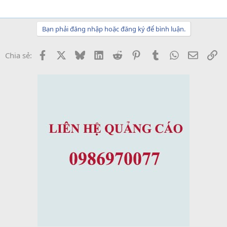
Bạn phải đăng nhập hoặc đăng ký để bình luận.
Facebook
X
Bluesky
LinkedIn
Reddit
Pinterest
Tumblr
WhatsApp
Email
Li
Chia sẻ: