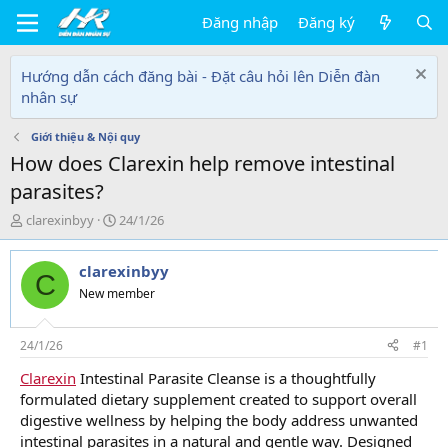
Đăng nhập
Đăng ký
Hướng dẫn cách đăng bài - Đặt câu hỏi lên Diễn đàn
nhân sự
Giới thiệu & Nội quy
How does Clarexin help remove intestinal
parasites?
T
N
clarexinbyy
24/1/26
h
g
r
à
clarexinbyy
e
y
C
a
g
New member
d
ử
s
i
t
24/1/26
#1
a
Clarexin
Intestinal Parasite Cleanse is a thoughtfully
r
formulated dietary supplement created to support overall
t
e
digestive wellness by helping the body address unwanted
r
intestinal parasites in a natural and gentle way. Designed