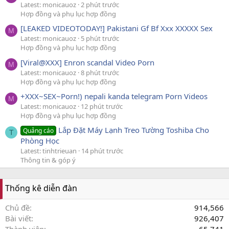
Latest: monicauoz
2 phút trước
Hợp đồng và phụ lục hợp đồng
[LEAKED VIDEOTODAY!] Pakistani Gf Bf Xxx XXXXX Sex
M
Latest: monicauoz
5 phút trước
Hợp đồng và phụ lục hợp đồng
[Viral@XXX] Enron scandal Video Porn
M
Latest: monicauoz
8 phút trước
Hợp đồng và phụ lục hợp đồng
+XXX~SEX~Porn!) nepali kanda telegram Porn Videos
M
Latest: monicauoz
12 phút trước
Hợp đồng và phụ lục hợp đồng
Lắp Đặt Máy Lạnh Treo Tường Toshiba Cho
Quảng cáo
T
Phòng Học
Latest: tinhtrieuan
14 phút trước
Thông tin & góp ý
Thống kê diễn đàn
Chủ đề
914,566
Bài viết
926,407