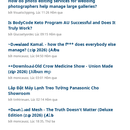
How do photo editing services for wedding
photographers help manage large galleries?
bởi
Visualsclipping
,
Lúc 11:26 Hôm qua
Is BodyCode Keto Program AU Successful and Does It
Truly Work?
bởi
Glucoallyorder
,
Lúc 09:15 Hôm qua
~D𝓸𝐰𝐧l𝙤ad Kamal. - how the f*** does everybody else
manage? (𝚣i𝗽 2026) {A𝙡b𝐮
bởi
monicauoz
,
Lúc 04:50 Hôm qua
++Down𝙡𝗼𝙖𝓭 Old Crow Medicine Show - Union Made
(z𝐢𝙥 2026) {𝙰l𝗯u𝚖 m𝚙
bởi
monicauoz
,
Lúc 03:01 Hôm qua
Lắp Đặt Máy Lạnh Treo Tường Panasonic Cho
Showroom
bởi
tinhtrieuan
,
Lúc 02:14 Hôm qua
+D𝐨𝔀n𝚕𝓸ad Mesh - The Truth Doesn't Matter (Deluxe
Edition (z𝓲𝗽 2026) {𝘼𝚕𝗯
bởi
monicauoz
,
Lúc 18:35, Thứ ba