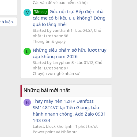
Các vấn đề về bảo hiểm xã hội
Góc nội trợ: Bếp điện nhà
Tâm sự
V
các mẹ có bị kêu u u không? Đừng
nh luận.
quá lo lắng nhé!
Started by vanthanh1
Lúc 04:57, Chủ
nhật
Lượt xem: 98
Thông tin & góp ý
Những siêu phẩm sở hữu lượt truy
L
cập khủng năm 2026
Started by larrypham3
Lúc 01:12, Chủ
nhật
Lượt xem: 97
Chuyện vui nghề nhân sự
Những bài mới nhất
Thay máy nén 12HP Danfoss
B
SM148T4VC tại Tiền Giang, bảo
hành nhanh chóng. Add Zalo 0931
143 034
Latest: block kho lạnh
1 phút trước
Power point và Nhân sự