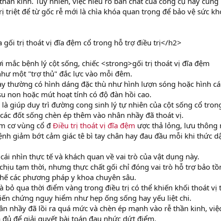
thần kinh. Tuy nhiên, việc hiểu rõ bản chất của công cụ này cũng
rị triệt để từ gốc rễ mới là chìa khóa quan trọng để bảo vệ sức k
gối trị thoát vị đĩa đệm cổ trong hỗ trợ điều trị</h2>
mắc bệnh lý cột sống, chiếc <strong>gối trị thoát vị đĩa đệm
hư một "trợ thủ" đắc lực vào mỗi đêm.
 này thường có hình dáng đặc thù như hình lượn sóng hoặc hình c
su non hoặc mút hoạt tính có độ đàn hồi cao.
 là giúp duy trì đường cong sinh lý tự nhiên của cột sống cổ tron
 các đốt sống chèn ép thêm vào nhân nhầy đã thoát vị.
óm cơ vùng cổ đ
Điều trị thoát vị đĩa đệm
ược thả lỏng, lưu thông
ệnh giảm bớt cảm giác tê bì tay chân hay đau đầu mỗi khi thức dậ
cái nhìn thực tế và khách quan về vai trò của vật dụng này.
hịu tạm thời, nhưng thực chất gối chỉ đóng vai trò hỗ trợ bảo tồ
thế các phương pháp y khoa chuyên sâu.
 bỏ qua thời điểm vàng trong điều trị có thể khiến khối thoát vị 
biến chứng nguy hiểm như hẹp ống sống hay yếu liệt chi.
n nhầy đã lồi ra quá mức và chèn ép mạnh vào rễ thần kinh, việ
a đủ để giải quyết bài toán đau nhức dứt điểm.