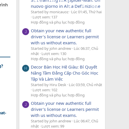
S𝚝𝚛𝚎am𝚒𝚗g I𝚃A [Spider-Man: Un
rình
nuovo giorno in Al𝚝a Def𝚒nizi𝚘𝚗e
Started by monicauoz
Lúc 01:45, Thứ hai
Lượt xem: 137
Hợp đồng và phụ lục hợp đồng
Obtain your new authentic full
J
driver's license or Learners permit
with us without exams.
Started by john andrew
Lúc 06:37, Chủ
nhật
Lượt xem: 130
Hợp đồng và phụ lục hợp đồng
g?
Decor Bàn Học Hệ Giàu: Bí Quyết
H
Nâng Tầm Đẳng Cấp Cho Góc Học
Tập Và Làm Việc
Started by Hiru Desk
Lúc 03:59, Chủ nhật
Lượt xem: 102
Hợp đồng và phụ lục hợp đồng
Obtain your new authentic full
J
driver's license or Learners permit
eat-
with us without exams.
Started by john andrew
Lúc 06:47, Chủ
nhật
Lượt xem: 99