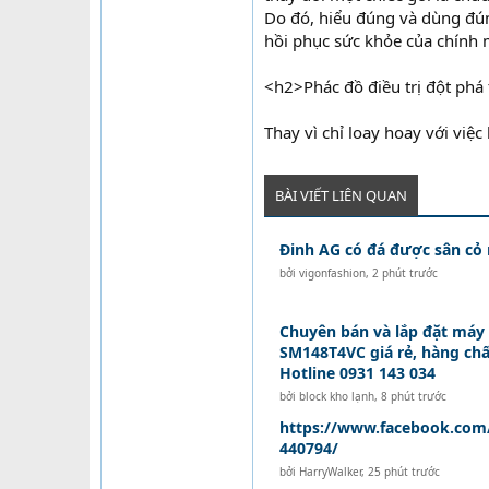
Do đó, hiểu đúng và dùng đún
hồi phục sức khỏe của chính 
<h2>Phác đồ điều trị đột phá 
Thay vì chỉ loay hoay với việ
BÀI VIẾT LIÊN QUAN
Đinh AG có đá được sân cỏ
bởi
vigonfashion
,
2 phút trước
Chuyên bán và lắp đặt máy
SM148T4VC giá rẻ, hàng chấ
Hotline 0931 143 034
bởi
block kho lạnh
,
8 phút trước
https://www.facebook.com
440794/
bởi
HarryWalker
,
25 phút trước