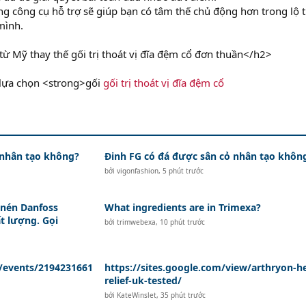
g công cụ hỗ trợ sẽ giúp bạn có tâm thế chủ động hơn trong lộ t
mình.
từ Mỹ thay thế gối trị thoát vị đĩa đệm cổ đơn thuần</h2>
c lựa chọn <strong>gối
gối trị thoát vị đĩa đệm cổ
 nhân tạo không?
Đinh FG có đá được sân cỏ nhân tạo khôn
bởi
vigonfashion
,
5 phút trước
 nén Danfoss
What ingredients are in Trimexa?
t lượng. Gọi
bởi
trimwebexa
,
10 phút trước
/events/2194231661
https://sites.google.com/view/arthryon-h
relief-uk-tested/
bởi
KateWinslet
,
35 phút trước