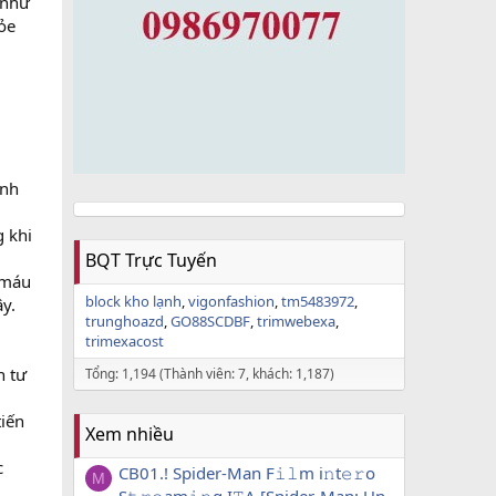
 như
hỏe
ánh
g khi
BQT Trực Tuyến
 máu
block kho lạnh
vigonfashion
tm5483972
y.
trunghoazd
GO88SCDBF
trimwebexa
trimexacost
n tư
Tổng: 1,194 (Thành viên: 7, khách: 1,187)
tiến
Xem nhiều
c
CB01.! Spider-Man F𝚒𝚕m i𝚗t𝚎𝚛o
M