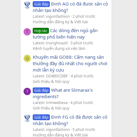
Đinh AG có đá được sân cỏ
Giải đáp
nhân tạo không?
Latest: vigonfashion
2 phút trước
Hướng dẫn đăng ký & Viết bài
Các dòng đèn ngủ gắn
Hợp tác
T
tường phổ biến hiện nay
Latest: trunghoazd
3 phút trước
Kênh tuyển dụng và việc làm
Khuyến mãi GO88: Cẩm nang săn
G
thưởng đầy đủ nhất cho người chơi
mới lẫn kỳ cựu
Latest: GO88SCDBF
4 phút trước
Giới thiệu & Nội quy
What are Slimarax’s
Giải đáp
T
ingredients?
Latest: trimwebexa
4 phút trước
Giới thiệu & Nội quy
Đinh FG có đá được sân cỏ
Giải đáp
nhân tạo không?
Latest: vigonfashion
5 phút trước
Hướng dẫn đăng ký & Viết bài