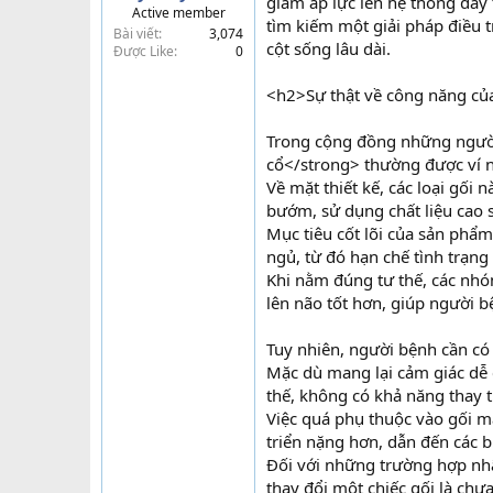
giảm áp lực lên hệ thống dây 
Active member
t
tìm kiếm một giải pháp điều t
Bài viết
3,074
e
cột sống lâu dài.
Được Like
0
r
<h2>Sự thật về công năng của 
Trong cộng đồng những người 
cổ</strong> thường được ví n
Về mặt thiết kế, các loại gối
bướm, sử dụng chất liệu cao 
Mục tiêu cốt lõi của sản phẩm
ngủ, từ đó hạn chế tình trạng
Khi nằm đúng tư thế, các nh
lên não tốt hơn, giúp người b
Tuy nhiên, người bệnh cần có 
Mặc dù mang lại cảm giác dễ c
thế, không có khả năng thay 
Việc quá phụ thuộc vào gối mà
triển nặng hơn, dẫn đến các 
Đối với những trường hợp nhâ
thay đổi một chiếc gối là chư