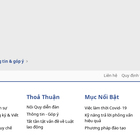
 tin & góp ý
Liên hệ
Quy định 
Thoả Thuận
Mục Nổi Bật
Nội Quy diễn đàn
n sự
Việc làm thời Covid- 19
Thông tin - Góp ý
ký & Viết
Kỹ năng trả lời phỏng vấn
hiệu quả
Tất tần tật vấn đề về Luật
lao động
quy chế
Phương pháp đào tạo