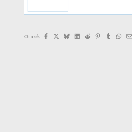
Facebook
X
Bluesky
LinkedIn
Reddit
Pinterest
Tumblr
What
Chia sẻ: