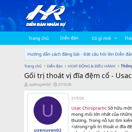
Diễn đàn
Trang chủ
Có gì mới
Thà
Hướng dẫn cách đăng bài - Đặt câu hỏi lên Diễn đà
Trang chủ
Diễn đàn
HOẠT ĐỘNG & ĐIỀU HÀNH
Thông
Gối trị thoát vị đĩa đệm cổ - Usa
T
N
uyenuyen02
21/5/26
h
g
r
à
21/5/26
e
y
U
a
g
Usac Chiropractic
Sở hữu một 
d
ử
mong mỏi lớn nhất của những 
s
i
thương. Trong nỗ lực tìm kiếm
t
<strong>gối trị thoát vị đĩa
a
uyenuyen02
r