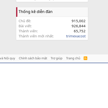
Thống kê diễn đàn
Chủ đề
915,002
Bài viết
926,844
Thành viên
65,752
Thành viên mới nhất
trimexacost
và Nội quy
Chính sách bảo mật
Trợ giúp
Trang chủ
R
S
S