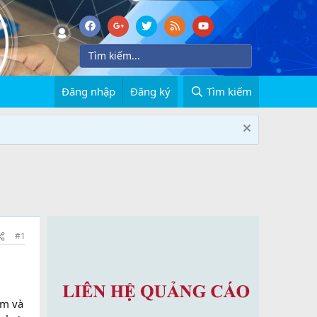
Đăng nhập
Đăng ký
Tìm kiếm
#1
g
ằm và