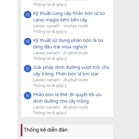
Thông tin & góp ý
Kỹ thuật cung cấp Phân bón lá bo
N
canxi magie kẽm bền cây
Latest: nana01
14 phút trước
Thông tin & góp ý
Kỹ thuật sử dụng phân bón lá bo
N
tăng đậu trái mùa nghịch
Latest: nana01
21 phút trước
Thông tin & góp ý
Giải pháp dinh dưỡng vượt trội cho
N
cây trồng: Phân bón lá bm star
Latest: nana01
28 phút trước
Thông tin & góp ý
Phân bón lá BM: Bí quyết tối ưu
N
dinh dưỡng cho cây trồng
Latest: nana01
36 phút trước
Thông tin & góp ý
Thống kê diễn đàn