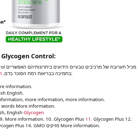
Plus Glycogen Control:
מכיל תער
כוללים:
בתמיכה בבריאות רמת הסוכר בדם.
חל
s More information.
ish English.
re information, more information, more information.
 words More information.
ish, English
Glycogen
cogen Plus 9. More information. 10. Glycogen Plus
11.
Glycogen Plus 12.
Glycogen Plus English. 13. Glycogen Plus 14. GMO מזיקים More information.