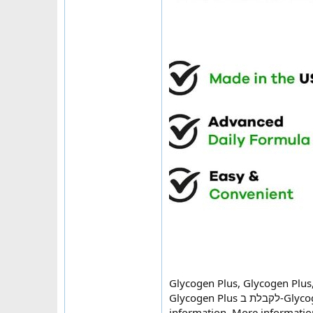
Glycogen Plus לקבלת ב-Glycogen Plus Glycogen Control באופן קבוע. More information More
information. More informatio