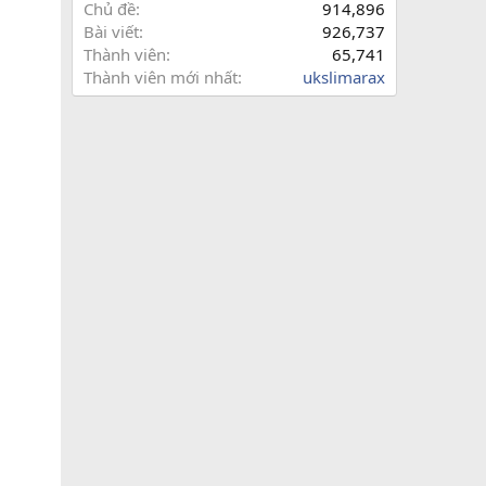
Chủ đề
914,896
Bài viết
926,737
Thành viên
65,741
Thành viên mới nhất
ukslimarax