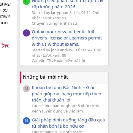
Những siêu phẩm sở hữu lượt truy
L
שאתם ע
cập khủng năm 2026
על י
Started by larrypham3
Lúc 01:12, Chủ
משתמש
nhật
Lượt xem: 91
מתמו
Chuyện vui nghề nhân sự
Obtain your new authentic full
J
driver's license or Learners permit
with us without exams.
Started by john andrew
Lúc 06:47, Chủ
nhật
Lượt xem: 89
Các vấn đề về bảo hiểm xã hội
Những bài mới nhất
Khoan bê tông Bắc Ninh – Giải
M
pháp giúp các hạng mục tiếp theo
triển khai thuận lợi
Latest: muabantonghop
5 phút trước
Kênh tuyển dụng và việc làm
Giải pháp dinh dưỡng tăng đậu quả
N
từ phân bón lá bo hữu cơ
Latest: nana01
6 phút trước