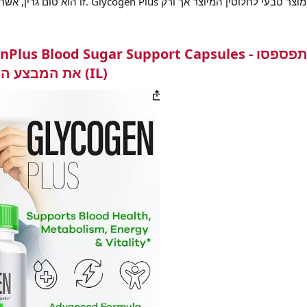
us הוא מוצר טבעי לחלוטין המיוצר אך ורק
us Blood Sugar Support Capsules - אל תפספסו
את המבצע המיוחד של היום בישראל (IL)