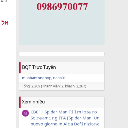
BQT Trực Tuyến
muabantonghop
nana01
Tổng: 2,269 (Thành viên: 2, khách: 2,267)
Xem nhiều
CB01.! Spider-Man F𝚒𝚕m i𝚗t𝚎𝚛o
M
S𝚝𝚛𝚎am𝚒𝚗g I𝚃A [Spider-Man: Un
nuovo giorno in Al𝚝a Def𝚒nizi𝚘𝚗e