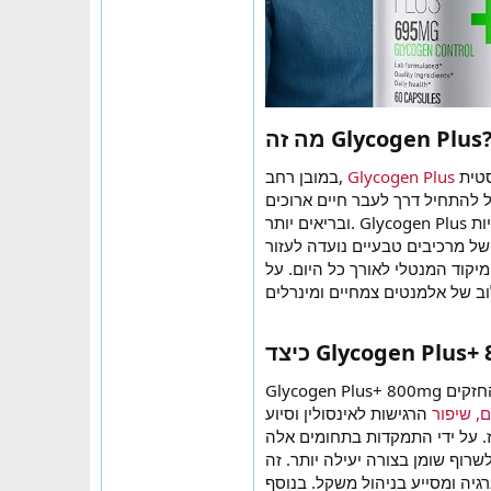
מה זה Glycogen Plus
במובן רחב,
Glycogen Plus
הוא יותר מסתם תוסף תמיכה ברמת הסוכר בדם; הוא מציע גישה הוליסטית
ל להתחיל דרך לעבר חיים ארוכים
ובריאים יותר. Glycogen Plus הוא תוסף תזונה מעוצב בקפידה שמטרתו להתמודד עם בעיות בריאותיות אופייניות
ל מרכיבים טבעיים נועדה לעזור
קוד המנטלי לאורך כל היום. על
Glycogen Plus+ 800mg נועד לתפקד במהלך מחזור המנוחה הטבעי של הגוף, תוך ניצול התהליכים החזקים
, שיפור
הרגישות לאינסולין וסיוע
לגוף בוויסות רמות הגלוקוז. על ידי התמקדות בתחומים אלה,
שרוף שומן בצורה יעילה יותר. זה
מגביר את רמות האנרגיה ומסייע בניהול משקל. בנוסף, Glycogen 