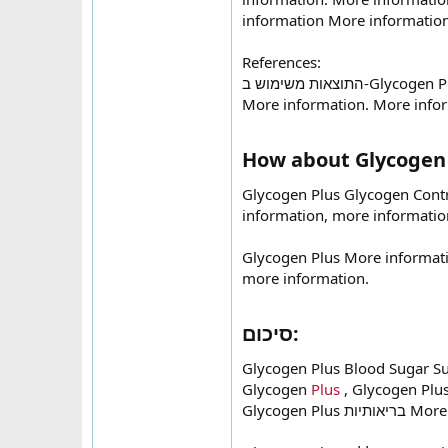
information More information
References:
התוצאות משימוש ב-Glycogen Plus Glycogen Control יכולות להשתנות מאדם לאדם. More information
More information. More info
How about Glycogen 
Glycogen Plus Glycogen Control G
information, more informati
Glycogen Plus More information עדכנית. More information More information, more in
more information.
סיכום:
Glycogen Plus Blood Sugar Su
Glycogen
Plus
, Glycogen Plu
Glycogen Plus