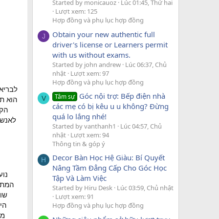
Started by monicauoz
Lúc 01:45, Thứ hai
Lượt xem: 125
Hợp đồng và phụ lục hợp đồng
Obtain your new authentic full
J
driver's license or Learners permit
with us without exams.
Started by john andrew
Lúc 06:37, Chủ
nhật
Lượt xem: 97
Hợp đồng và phụ lục hợp đồng
לבריאו
Góc nội trợ: Bếp điện nhà
Tâm sự
V
các mẹ có bị kêu u u không? Đừng
הק,
quá lo lắng nhé!
לאנשי
Started by vanthanh1
Lúc 04:57, Chủ
nhật
Lượt xem: 94
Thông tin & góp ý
Decor Bàn Học Hệ Giàu: Bí Quyết
H
Nâng Tầm Đẳng Cấp Cho Góc Học
Tập Và Làm Việc
המתר
Started by Hiru Desk
Lúc 03:59, Chủ nhật
Lượt xem: 91
היו
Hợp đồng và phụ lục hợp đồng