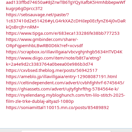
aad133ffbd74650a#8JZrwTB6TgYQyXafbK5HmNbbepwWf
kugrp6gDprcc3T2
https://sebsauvage.net/paste/?
1c637410d2e51426#yLG4rkXAZcDHiIep0EcfynZ64j0vDaR
kQsBrcJh+nRM=
https://www.tipga.com/e/683eca133286fe38bb777253
https://www.gmbinder.com/share/-
ORpFqpemhbLBwRB0D6k?ref=xcvsdf
https://scrapbox.io/illavillgaia/vbcvghjnhgb5634HTVD4K
https://www.diigo.com/item/note/b8t7a/etng?
k=2a4e9d2c3383764a0beea00e986b3d74
https://cxvbsed.theblog.me/posts/56942517
https://ameblo.jp/illavillgaia/entry-12908087191.html
https://celtindependent.com/advert/cvbhfghhrf-6745645/
https://ghiassets.com/advert/ujtyfghrfthg-5784564e-k/
https://nyelendang.mybloghunch.com/tm-lilo-stitch-2025-
film-zle-trke-dublaj-altyazl-1080p
https://soniamittal110015.mn.co/posts/85489892