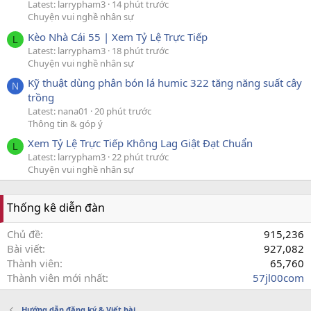
Latest: larrypham3
14 phút trước
Chuyện vui nghề nhân sự
Kèo Nhà Cái 55 | Xem Tỷ Lệ Trực Tiếp
L
Latest: larrypham3
18 phút trước
Chuyện vui nghề nhân sự
Kỹ thuật dùng phân bón lá humic 322 tăng năng suất cây
N
trồng
Latest: nana01
20 phút trước
Thông tin & góp ý
Xem Tỷ Lệ Trực Tiếp Không Lag Giật Đạt Chuẩn
L
Latest: larrypham3
22 phút trước
Chuyện vui nghề nhân sự
Thống kê diễn đàn
Chủ đề
915,236
Bài viết
927,082
Thành viên
65,760
Thành viên mới nhất
57jl00com
Hướng dẫn đăng ký & Viết bài