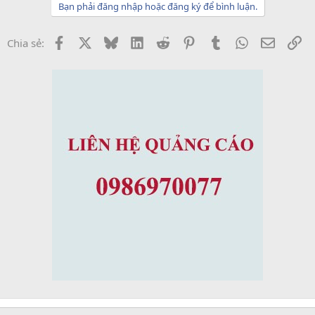
Bạn phải đăng nhập hoặc đăng ký để bình luận.
Facebook
X
Bluesky
LinkedIn
Reddit
Pinterest
Tumblr
WhatsApp
Email
Li
Chia sẻ: