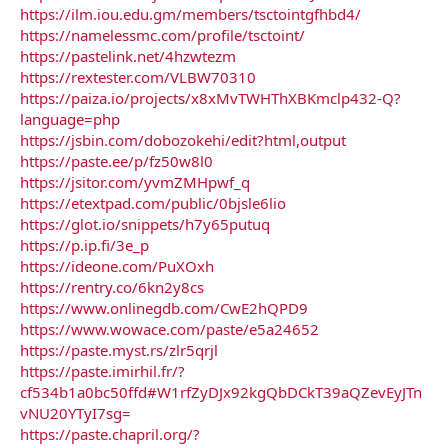
https://ilm.iou.edu.gm/members/tsctointgfhbd4/
https://namelessmc.com/profile/tsctoint/
https://pastelink.net/4hzwtezm
https://rextester.com/VLBW70310
https://paiza.io/projects/x8xMvTWHThXBKmclp432-Q?
language=php
https://jsbin.com/dobozokehi/edit?html,output
https://paste.ee/p/fz50w8l0
https://jsitor.com/yvmZMHpwf_q
https://etextpad.com/public/0bjsle6lio
https://glot.io/snippets/h7y65putuq
https://p.ip.fi/3e_p
https://ideone.com/PuXOxh
https://rentry.co/6kn2y8cs
https://www.onlinegdb.com/CwE2hQPD9
https://www.wowace.com/paste/e5a24652
https://paste.myst.rs/zlr5qrjl
https://paste.imirhil.fr/?
cf534b1a0bc50ffd#W1rfZyDJx92kgQbDCkT39aQZevEyJTn
vNU20YTyI7sg=
https://paste.chapril.org/?