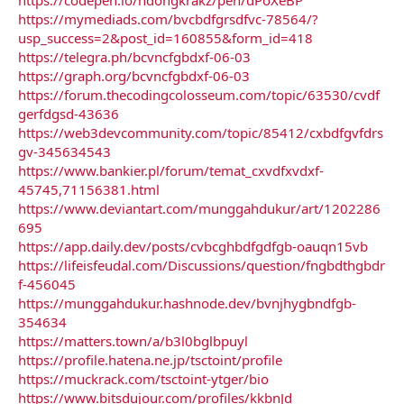
https://mymediads.com/bvcbdfgrsdfvc-78564/?
usp_success=2&post_id=160855&form_id=418
https://telegra.ph/bcvncfgbdxf-06-03
https://graph.org/bcvncfgbdxf-06-03
https://forum.thecodingcolosseum.com/topic/63530/cvdf
gerfdgsd-43636
https://web3devcommunity.com/topic/85412/cxbdfgvfdrs
gv-345634543
https://www.bankier.pl/forum/temat_cxvdfxvdxf-
45745,71156381.html
https://www.deviantart.com/munggahdukur/art/1202286
695
https://app.daily.dev/posts/cvbcghbdfgdfgb-oauqn15vb
https://lifeisfeudal.com/Discussions/question/fngbdthgbdr
f-456045
https://munggahdukur.hashnode.dev/bvnjhygbndfgb-
354634
https://matters.town/a/b3l0bglbpuyl
https://profile.hatena.ne.jp/tsctoint/profile
https://muckrack.com/tsctoint-ytger/bio
https://www.bitsdujour.com/profiles/kkbnJd