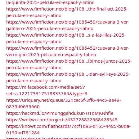
la-quinta-2025-pelcula-en-espaol-y-latino
https://www.fimfiction.net/blog/108...the-final-act-2025-
pelcula-en-espaol-y-latino
https://www.fimfiction.net/blog/1085450/cuevana-3-ver-
gatillero-2025-pelcula-en-espaol-y-latino
https://www.fimfiction.net/blog/108...s-a-las-lilas-2025-
pelcula-en-espaol-y-latino
https://www.fimfiction.net/blog/1085452/cuevana-3-ver-
vermiglio-2025-pelcula-en-espaol-y-latino
https://www.fimfiction.net/blog/108...ibimos-juntos-2025-
pelcula-en-espaol-y-latino
https://www.fimfiction.net/blog/108...-dan-evil-eye-2025-
pelcula-en-espaol-y-latino
https://m.facebook.com/media/set/?
set=a.122173317518333765&type=3
https://urlquery.net/queue/321cac6f-3ff6-44c5-8e49-
0879d0635660
https://hackmd.io/@munggahdukur/H1dMKNhfle
https://wokwi.com/projects/432728822568428545
https://knowt.com/flashcards/7ccf1d85-d165-4485-b0da-
0130bd781284
https://codepen.io/ndongkrakz/pen/dPoXeBP