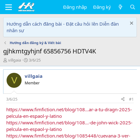
Đăng nhập
Đăng ký
Hướng dẫn cách đăng bài - Đặt câu hỏi lên Diễn đàn
nhân sự
Hướng dẫn đăng ký & Viết bài
gjhkmtgyhjnf 65856756 HDTV4K
T
N
villgaia
3/6/25
h
g
r
à
villgaia
e
y
V
a
g
Member
d
ử
s
i
t
3/6/25
#1
a
https://www.fimfiction.net/blog/108...ar-a-tu-dragn-2025-
r
pelcula-en-espaol-y-latino
t
e
https://www.fimfiction.net/blog/108...-de-john-wick-2025-
r
pelcula-en-espaol-y-latino
https://www.fimfiction.net/blog/1085448/cuevana-3-ver-