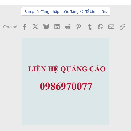
Bạn phải đăng nhập hoặc đăng ký để bình luận.
Facebook
X
Bluesky
LinkedIn
Reddit
Pinterest
Tumblr
WhatsApp
Email
Li
Chia sẻ: