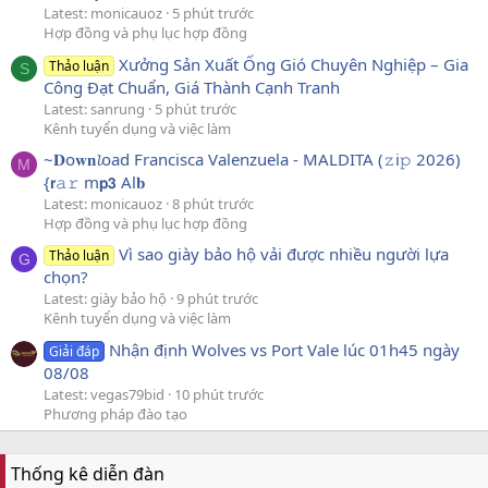
Latest: monicauoz
5 phút trước
Hợp đồng và phụ lục hợp đồng
Xưởng Sản Xuất Ống Gió Chuyên Nghiệp – Gia
Thảo luận
S
Công Đạt Chuẩn, Giá Thành Cạnh Tranh
Latest: sanrung
5 phút trước
Kênh tuyển dụng và việc làm
~𝐃o𝐰𝐧𝓵oad Francisca Valenzuela - MALDITA (𝚣i𝚙 2026)
M
{𝗿𝚊𝚛 m𝗽𝟯 Al𝐛
Latest: monicauoz
8 phút trước
Hợp đồng và phụ lục hợp đồng
Vì sao giày bảo hộ vải được nhiều người lựa
Thảo luận
G
chọn?
Latest: giày bảo hộ
9 phút trước
Kênh tuyển dụng và việc làm
Nhận định Wolves vs Port Vale lúc 01h45 ngày
Giải đáp
08/08
Latest: vegas79bid
10 phút trước
Phương pháp đào tạo
Thống kê diễn đàn