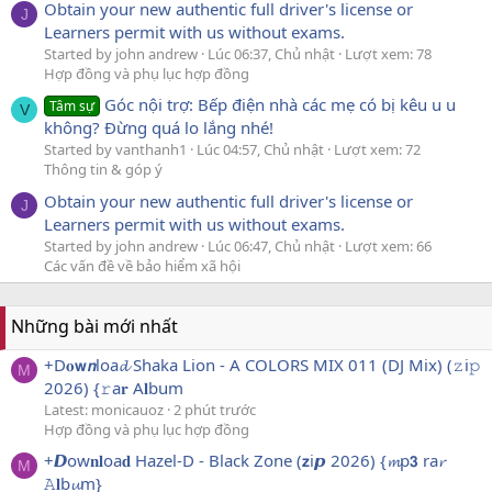
Obtain your new authentic full driver's license or
J
Learners permit with us without exams.
Started by john andrew
Lúc 06:37, Chủ nhật
Lượt xem: 78
Hợp đồng và phụ lục hợp đồng
Góc nội trợ: Bếp điện nhà các mẹ có bị kêu u u
Tâm sự
V
không? Đừng quá lo lắng nhé!
Started by vanthanh1
Lúc 04:57, Chủ nhật
Lượt xem: 72
Thông tin & góp ý
Obtain your new authentic full driver's license or
J
Learners permit with us without exams.
Started by john andrew
Lúc 06:47, Chủ nhật
Lượt xem: 66
Các vấn đề về bảo hiểm xã hội
Những bài mới nhất
+D𝐨𝘄𝙣loa𝓭 Shaka Lion - A COLORS MIX 011 (DJ Mix) (𝚣i𝚙
M
2026) {𝚛a𝐫 A𝐥bum
Latest: monicauoz
2 phút trước
Hợp đồng và phụ lục hợp đồng
+𝘿ow𝐧𝐥oa𝐝 Hazel-D - Black Zone (𝘇i𝙥 2026) {𝓶p𝟯 ra𝓻
M
𝙰𝐥b𝓾m}