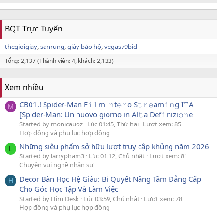
BQT Trực Tuyến
thegioigiay
sanrung
giày bảo hộ
vegas79bid
Tổng: 2,137 (Thành viên: 4, khách: 2,133)
Xem nhiều
CB01.! Spider-Man F𝚒𝚕m i𝚗t𝚎𝚛o S𝚝𝚛𝚎am𝚒𝚗g I𝚃A
M
[Spider-Man: Un nuovo giorno in Al𝚝a Def𝚒nizi𝚘𝚗e
Started by monicauoz
Lúc 01:45, Thứ hai
Lượt xem: 85
Hợp đồng và phụ lục hợp đồng
Những siêu phẩm sở hữu lượt truy cập khủng năm 2026
L
Started by larrypham3
Lúc 01:12, Chủ nhật
Lượt xem: 81
Chuyện vui nghề nhân sự
Decor Bàn Học Hệ Giàu: Bí Quyết Nâng Tầm Đẳng Cấp
H
Cho Góc Học Tập Và Làm Việc
Started by Hiru Desk
Lúc 03:59, Chủ nhật
Lượt xem: 78
Hợp đồng và phụ lục hợp đồng