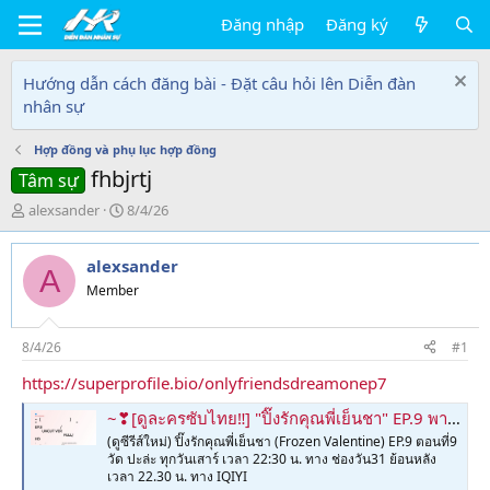
Đăng nhập
Đăng ký
Hướng dẫn cách đăng bài - Đặt câu hỏi lên Diễn đàn
nhân sự
Hợp đồng và phụ lục hợp đồng
fhbjrtj
Tâm sự
T
N
alexsander
8/4/26
h
g
r
à
alexsander
e
y
A
a
g
Member
d
ử
s
i
t
8/4/26
#1
a
https://superprofile.bio/onlyfriendsdreamonep7
r
t
~❣[ดูละครซับไทย‼️] "ปิ๊งรักคุณพี่เย็นชา" EP.9 พากย์ไทย/ซับไทย แบบ UNCUT VER ย้อนหลัง ดูฟรี FULL/HD ตอนที่ 9 ดูฟรีครบทุกฉาก ออนไลน์เต็มเรื่อง 2026
e
(ดูซีรีส์ใหม่) ปิ๊งรักคุณพี่เย็นชา (Frozen Valentine) EP.9 ตอนที่9
r
วัด ปะล่ะ ทุกวันเสาร์ เวลา 22:30 น. ทาง ช่องวัน31 ย้อนหลัง
เวลา 22.30 น. ทาง IQIYI