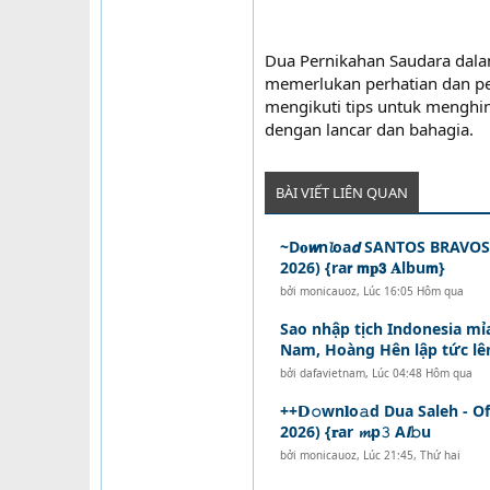
Dua Pernikahan Saudara dala
memerlukan perhatian dan p
mengikuti tips untuk menghi
dengan lancar dan bahagia.
BÀI VIẾT LIÊN QUAN
~D𝐨𝙬n𝓵oa𝙙 SANTOS BRAVOS -
2026) {ra𝗿 𝗺𝐩𝟯 𝐀lbu𝗺}
bởi
monicauoz
,
Lúc 16:05 Hôm qua
Sao nhập tịch Indonesia mỉ
Nam, Hoàng Hên lập tức lên
bởi
dafavietnam
,
Lúc 04:48 Hôm qua
++𝗗𝚘wn𝐥o𝚊d Dua Saleh - Of
2026) {𝐫ar 𝓶p𝟹 A𝙡𝚋u
bởi
monicauoz
,
Lúc 21:45, Thứ hai