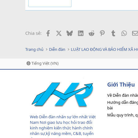
Facebook
X
Bluesky
LinkedIn
Reddit
Pinterest
Tumblr
What
Chia sẻ:
Trang chủ
Diễn đàn
LUẬT LAO ĐỘNG VÀ BẢO HIỂM XÃ H
Tiếng Việt (VN)
Giới Thiệu
Về Diễn đàn nhâ
Hướng dẫn đăng 
bài
Mẫu quy trình, 
Web Diễn đàn nhân sự lớn nhất Việt
Nam Nơi giao lưu học hỏi trao đổi
kinh nghiệm kiến thức hành chính
nhân sự,kỹ năng mềm, C&B, tuyển