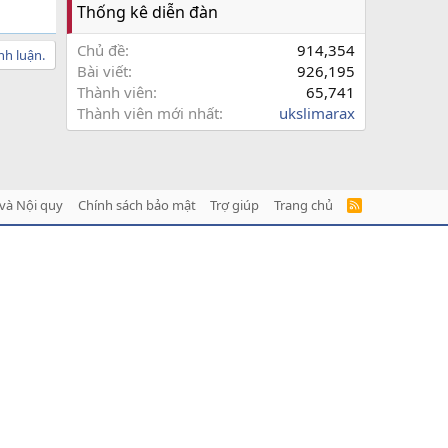
Thống kê diễn đàn
Chủ đề
914,354
nh luận.
Bài viết
926,195
Thành viên
65,741
Thành viên mới nhất
ukslimarax
và Nội quy
Chính sách bảo mật
Trợ giúp
Trang chủ
R
S
S