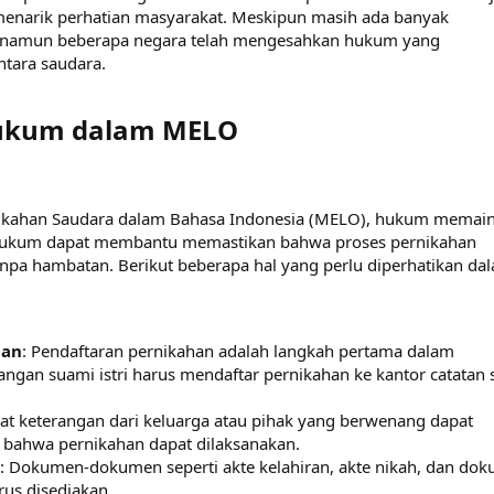
 menarik perhatian masyarakat. Meskipun masih ada banyak
 namun beberapa negara telah mengesahkan hukum yang
tara saudara.
ukum dalam MELO​
ikahan Saudara dalam Bahasa Indonesia (MELO), hukum memai
 Hukum dapat membantu memastikan bahwa proses pernikahan
anpa hambatan. Berikut beberapa hal yang perlu diperhatikan da
han
: Pendaftaran pernikahan adalah langkah pertama dalam
gan suami istri harus mendaftar pernikahan ke kantor catatan s
rat keterangan dari keluarga atau pihak yang berwenang dapat
ahwa pernikahan dapat dilaksanakan.
: Dokumen-dokumen seperti akte kelahiran, akte nikah, dan do
rus disediakan.