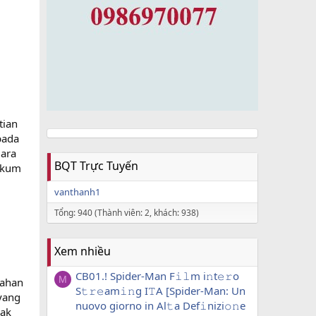
tian
pada
gara
BQT Trực Tuyến
hukum
vanthanh1
Tổng: 940 (Thành viên: 2, khách: 938)
Xem nhiều
CB01.! Spider-Man F𝚒𝚕m i𝚗t𝚎𝚛o
M
kahan
S𝚝𝚛𝚎am𝚒𝚗g I𝚃A [Spider-Man: Un
yang
nuovo giorno in Al𝚝a Def𝚒nizi𝚘𝚗e
jak