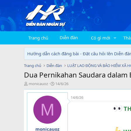
Diễn đàn
Trang chủ
Có gì mới
Thà
Hướng dẫn cách đăng bài - Đặt câu hỏi lên Diễn đà
Trang chủ
Diễn đàn
LUẬT LAO ĐỘNG VÀ BẢO HIỂM XÃ H
Dua Pernikahan Saudara dalam 
T
N
monicauoz
14/6/26
h
g
r
à
14/6/26
e
y
M
a
g
TH
d
ử
s
i
t
a
monicauoz
r