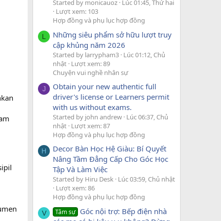
Started by monicauoz
Lúc 01:45, Thứ hai
Lượt xem: 103
Hợp đồng và phụ lục hợp đồng
Những siêu phẩm sở hữu lượt truy
L
cập khủng năm 2026
Started by larrypham3
Lúc 01:12, Chủ
nhật
Lượt xem: 89
Chuyện vui nghề nhân sự
Obtain your new authentic full
J
driver's license or Learners permit
nkan
with us without exams.
Started by john andrew
Lúc 06:37, Chủ
lam
nhật
Lượt xem: 87
Hợp đồng và phụ lục hợp đồng
Decor Bàn Học Hệ Giàu: Bí Quyết
H
Nâng Tầm Đẳng Cấp Cho Góc Học
ipil
Tập Và Làm Việc
Started by Hiru Desk
Lúc 03:59, Chủ nhật
Lượt xem: 86
Hợp đồng và phụ lục hợp đồng
kumen
Góc nội trợ: Bếp điện nhà
Tâm sự
V