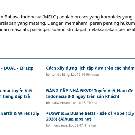
m Bahasa Indonesia (MELO) adalah proses yang kompleks yang
ersiapan yang matang. Dengan memahami peran penting hukum
ndari masalah, pasangan suami istri dapat melaksanakan pernik
 DUAL - EP (𝙯𝓲p
Cách xây dựng lịch tập dựa trên các nhóm
bởi
tô hữu bằng
,
Lúc 15:14 Hôm qua
a mai tuyển Việt
ĐẲNG CẤP NHÀ ĐKVĐ! Tuyển Việt Nam đè 
 tiếng đáp trả
Indonesia 3-0 ngay trên sân khách!
bởi
dafavietnam
,
Lúc 10:26, Thứ ba
 Earth & Wires (𝚣i𝐩
+𝓓own𝐥o𝐚𝓭 Duane Betts - Isle of Hope (𝚣i𝐩
2026) {A𝐥bu𝐦 𝙢p𝟯 r𝙖𝗿}
bởi
monicauoz
,
Lúc 09:47, Thứ hai