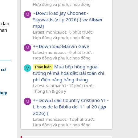
Hợp đồng và phụ lục hợp đồng
~𝐃o𝙬𝚗l𝚘ad Jay Choonez -
M
Skywards (𝐳𝚒p 2026) {r𝙖𝓻 Al𝗯𝙪𝙢
 dan
mp𝟑}
ahan
Latest: monicauoz
6 phút trước
Hợp đồng và phụ lục hợp đồng
++𝐃own𝓵o𝙖𝓭 Marvin Gaye
M
Latest: monicauoz
9 phút trước
Hợp đồng và phụ lục hợp đồng
Mua bếp hồng ngoại
Thảo luận
V
 cơ
tưởng rẻ mà hóa đắt: Bài toán chi
phí điện năng hằng tháng
Latest: vanthanh1
12 phút trước
Thông tin & góp ý
bẹp
++Dow𝐧𝚕𝐨a𝐝 Country Cristiano YT -
M
Libros de la Biblia del 11 al 20 (𝔃i𝙥
2026) {
Latest: monicauoz
12 phút trước
Hợp đồng và phụ lục hợp đồng