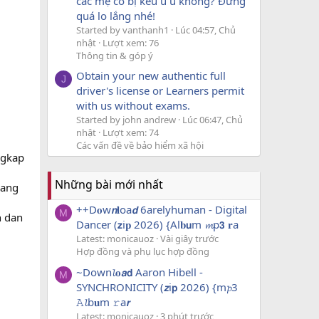
các mẹ có bị kêu u u không? Đừng
quá lo lắng nhé!
Started by vanthanh1
Lúc 04:57, Chủ
nhật
Lượt xem: 76
Thông tin & góp ý
Obtain your new authentic full
J
driver's license or Learners permit
with us without exams.
Started by john andrew
Lúc 06:47, Chủ
nhật
Lượt xem: 74
Các vấn đề về bảo hiểm xã hội
ngkap
Những bài mới nhất
nang
++D𝐨w𝙣𝐥oa𝙙 6arelyhuman - Digital
M
n dan
Dancer (𝘇i𝐩 2026) {Al𝐛𝘂m 𝓶p𝟯 𝐫a
Latest: monicauoz
Vài giây trước
Hợp đồng và phụ lục hợp đồng
~Down𝓵𝐨𝙖𝗱 Aaron Hibell -
M
SYNCHRONICITY (𝙯i𝗽 2026) {m𝓹3
𝙰𝓵b𝐮m 𝚛a𝙧
Latest: monicauoz
3 phút trước