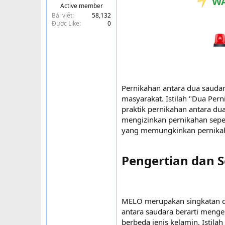
WA
Active member
t
Bài viết
58,132
e
Được Like
0
r
Pernikahan antara dua saudar
masyarakat. Istilah "Dua Pe
praktik pernikahan antara du
mengizinkan pernikahan seper
yang memungkinkan pernikah
Pengertian dan S
MELO merupakan singkatan d
antara saudara berarti meng
berbeda jenis kelamin. Istila