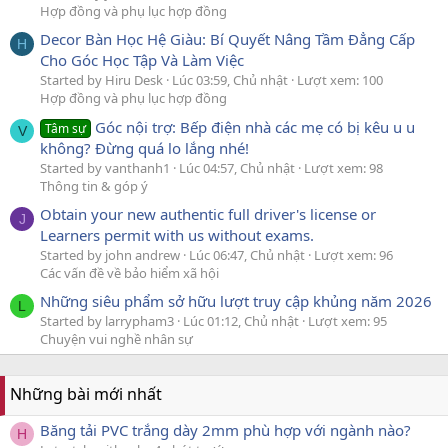
Hợp đồng và phụ lục hợp đồng
Decor Bàn Học Hệ Giàu: Bí Quyết Nâng Tầm Đẳng Cấp
H
Cho Góc Học Tập Và Làm Việc
Started by Hiru Desk
Lúc 03:59, Chủ nhật
Lượt xem: 100
Hợp đồng và phụ lục hợp đồng
Góc nội trợ: Bếp điện nhà các mẹ có bị kêu u u
Tâm sự
V
không? Đừng quá lo lắng nhé!
Started by vanthanh1
Lúc 04:57, Chủ nhật
Lượt xem: 98
Thông tin & góp ý
Obtain your new authentic full driver's license or
J
Learners permit with us without exams.
Started by john andrew
Lúc 06:47, Chủ nhật
Lượt xem: 96
Các vấn đề về bảo hiểm xã hội
Những siêu phẩm sở hữu lượt truy cập khủng năm 2026
L
Started by larrypham3
Lúc 01:12, Chủ nhật
Lượt xem: 95
Chuyện vui nghề nhân sự
Những bài mới nhất
Băng tải PVC trắng dày 2mm phù hợp với ngành nào?
H