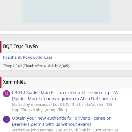
BQT Trực Tuyến
hoaithanh
Roboworld
Lasa
Tổng: 2,349 (Thành viên: 4, khách: 2,345)
Xem nhiều
CB01.! Spider-Man F𝚒𝚕m i𝚗t𝚎𝚛o S𝚝𝚛𝚎am𝚒𝚗g I𝚃A
M
[Spider-Man: Un nuovo giorno in Al𝚝a Def𝚒nizi𝚘𝚗e
Started by monicauoz
Lúc 01:45, Thứ hai
Lượt xem: 133
Hợp đồng và phụ lục hợp đồng
Obtain your new authentic full driver's license or
J
Learners permit with us without exams.
Started by john andrew
Lúc 06:37, Chủ nhật
Lượt xem: 129