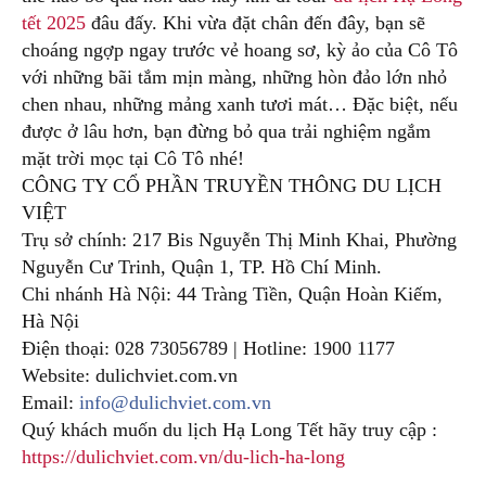
tết 2025
đâu đấy. Khi vừa đặt chân đến đây, bạn sẽ
choáng ngợp ngay trước vẻ hoang sơ, kỳ ảo của Cô Tô
với những bãi tắm mịn màng, những hòn đảo lớn nhỏ
chen nhau, những mảng xanh tươi mát… Đặc biệt, nếu
được ở lâu hơn, bạn đừng bỏ qua trải nghiệm ngắm
mặt trời mọc tại Cô Tô nhé!
CÔNG TY CỔ PHẦN TRUYỀN THÔNG DU LỊCH
VIỆT
Trụ sở chính: 217 Bis Nguyễn Thị Minh Khai, Phường
Nguyễn Cư Trinh, Quận 1, TP. Hồ Chí Minh.
Chi nhánh Hà Nội: 44 Tràng Tiền, Quận Hoàn Kiếm,
Hà Nội
Điện thoại: 028 73056789 | Hotline: 1900 1177
Website: dulichviet.com.vn
Email:
info@dulichviet.com.vn
Quý khách muốn du lịch Hạ Long Tết hãy truy cập :
https://dulichviet.com.vn/du-lich-ha-long