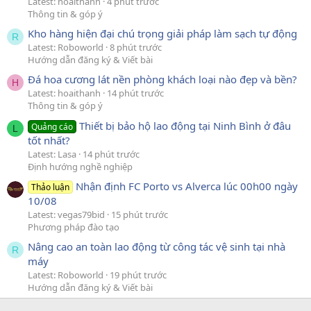
Latest: hoaithanh
4 phút trước
Thông tin & góp ý
Kho hàng hiện đại chú trọng giải pháp làm sạch tự động
R
Latest: Roboworld
8 phút trước
Hướng dẫn đăng ký & Viết bài
Đá hoa cương lát nền phòng khách loại nào đẹp và bền?
H
Latest: hoaithanh
14 phút trước
Thông tin & góp ý
Thiết bị bảo hộ lao động tại Ninh Bình ở đâu
Quảng cáo
L
tốt nhất?
Latest: Lasa
14 phút trước
Định hướng nghề nghiệp
Nhận định FC Porto vs Alverca lúc 00h00 ngày
Thảo luận
10/08
Latest: vegas79bid
15 phút trước
Phương pháp đào tạo
Nâng cao an toàn lao động từ công tác vệ sinh tại nhà
R
máy
Latest: Roboworld
19 phút trước
Hướng dẫn đăng ký & Viết bài