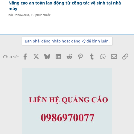
Nâng cao an toàn lao động từ công tác vệ sinh tại nhà
máy
bởi
Roboworld
,
19 phút trước
Bạn phải đăng nhập hoặc đăng ký để bình luận.
Facebook
X
Bluesky
LinkedIn
Reddit
Pinterest
Tumblr
WhatsApp
Email
Li
Chia sẻ: