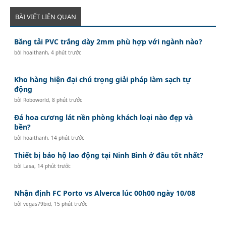
BÀI VIẾT LIÊN QUAN
Băng tải PVC trắng dày 2mm phù hợp với ngành nào?
bởi
hoaithanh
,
4 phút trước
Kho hàng hiện đại chú trọng giải pháp làm sạch tự
động
bởi
Roboworld
,
8 phút trước
Đá hoa cương lát nền phòng khách loại nào đẹp và
bền?
bởi
hoaithanh
,
14 phút trước
Thiết bị bảo hộ lao động tại Ninh Bình ở đâu tốt nhất?
bởi
Lasa
,
14 phút trước
Nhận định FC Porto vs Alverca lúc 00h00 ngày 10/08
bởi
vegas79bid
,
15 phút trước