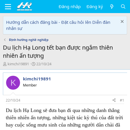
Đăng nhập
Đăng ký
Hướng dẫn cách đăng bài - Đặt câu hỏi lên Diễn đàn
nhân sự
Định hướng nghề nghiệp
Du lịch Hạ Long tết bạn được ngắm thiên
nhiên ấn tượng
T
N
kimchi19891
22/10/24
h
g
r
à
kimchi19891
e
y
K
a
g
Member
d
ử
s
i
t
22/10/24
#1
a
Du lịch Hạ Long sẽ đưa bạn đi qua những danh thắng
r
t
thiên nhiên ấn tượng, những kiệt tác kỳ thú của đất trời
e
hay cuộc sống mưu sinh của những người dân chài đã
r