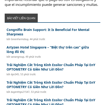
que el incumplimiento puede generar sanciones y multas.
BÀI VIẾT LIÊN QUAN
Congniflo Brain Support: It Is Beneficial For Mental
Sharpness
bởi
GreenFarmsbuy
,
44 phút trước
Artyzen Hotel Singapore – “Biệt thự trên cao” giữa
lòng đô thị
bởi
vanangroup
,
49 phút trước
Trải Nghiệm Cắt Tròng Kính Essilor Chuẩn Pháp Tại EnY
OPTOMETRY Có Giền Như Lời Đồn?
bởi
dyn345
,
53 phút trước
Trải Nghiệm Cắt Tròng Kính Essilor Chuẩn Pháp Tại EnY
OPTOMETRY Có Giền Như Lời Đồn?
bởi
duyenthps21547
,
53 phút trước
Trải Nghiệm Cắt Tròng Kính Essilor Chuẩn Pháp Tại EnY
OPTOMETRY Có Giền Như Lời Đồn?