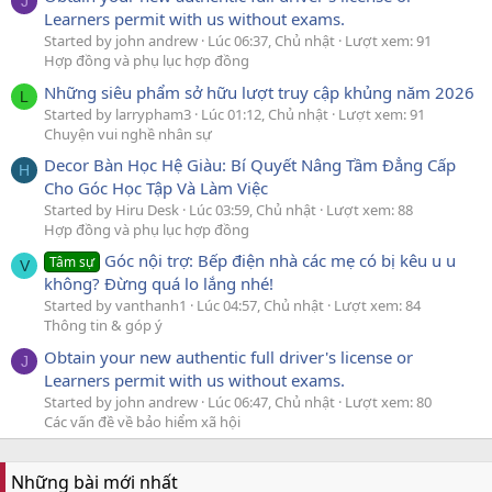
J
Learners permit with us without exams.
Started by john andrew
Lúc 06:37, Chủ nhật
Lượt xem: 91
Hợp đồng và phụ lục hợp đồng
Những siêu phẩm sở hữu lượt truy cập khủng năm 2026
L
Started by larrypham3
Lúc 01:12, Chủ nhật
Lượt xem: 91
Chuyện vui nghề nhân sự
Decor Bàn Học Hệ Giàu: Bí Quyết Nâng Tầm Đẳng Cấp
H
Cho Góc Học Tập Và Làm Việc
Started by Hiru Desk
Lúc 03:59, Chủ nhật
Lượt xem: 88
Hợp đồng và phụ lục hợp đồng
Góc nội trợ: Bếp điện nhà các mẹ có bị kêu u u
Tâm sự
V
không? Đừng quá lo lắng nhé!
Started by vanthanh1
Lúc 04:57, Chủ nhật
Lượt xem: 84
Thông tin & góp ý
Obtain your new authentic full driver's license or
J
Learners permit with us without exams.
Started by john andrew
Lúc 06:47, Chủ nhật
Lượt xem: 80
Các vấn đề về bảo hiểm xã hội
Những bài mới nhất