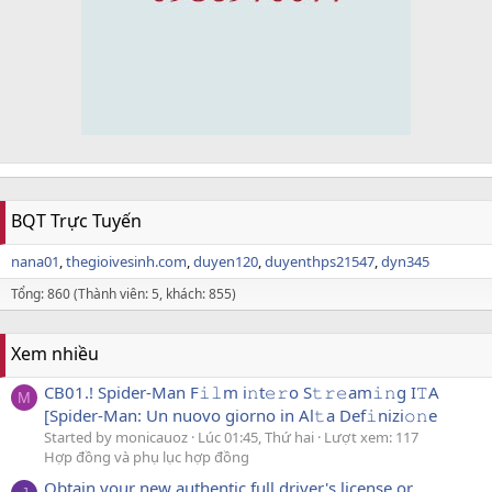
BQT Trực Tuyến
nana01
thegioivesinh.com
duyen120
duyenthps21547
dyn345
Tổng: 860 (Thành viên: 5, khách: 855)
Xem nhiều
CB01.! Spider-Man F𝚒𝚕m i𝚗t𝚎𝚛o S𝚝𝚛𝚎am𝚒𝚗g I𝚃A
M
[Spider-Man: Un nuovo giorno in Al𝚝a Def𝚒nizi𝚘𝚗e
Started by monicauoz
Lúc 01:45, Thứ hai
Lượt xem: 117
Hợp đồng và phụ lục hợp đồng
Obtain your new authentic full driver's license or