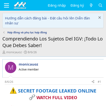
Đăng nhập
Đăng ký
Hướng dẫn cách đăng bài - Đặt câu hỏi lên Diễn đàn
nhân sự
Hợp đồng và phụ lục hợp đồng
Comprendiendo Los Sujetos Del IGV: ¡Todo Lo
Que Debes Saber!
T
N
monicauoz
8/6/26
h
g
r
à
monicauoz
e
y
M
a
g
Active member
d
ử
s
i
t
8/6/26
#1
a
SECRET FOOTAGE LEAKED ONLINE
r
t
WATCH FULL VIDEO
e
r