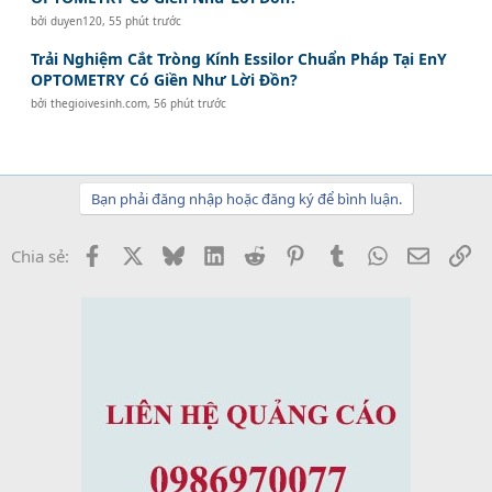
bởi
duyen120
,
55 phút trước
Trải Nghiệm Cắt Tròng Kính Essilor Chuẩn Pháp Tại EnY
OPTOMETRY Có Giền Như Lời Đồn?
bởi
thegioivesinh.com
,
56 phút trước
Bạn phải đăng nhập hoặc đăng ký để bình luận.
Facebook
X
Bluesky
LinkedIn
Reddit
Pinterest
Tumblr
WhatsApp
Email
Li
Chia sẻ: