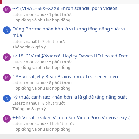
~@!(VIRAL+SEX~XXX)!!Enron scandal porn videos
M
Latest: monicauoz
1 phút trước
Hợp đồng và phụ lục hợp đồng
Dùng Bortrac phân bón lá vi lượng tăng năng suất vụ
N
mùa
Latest: nana01
2 phút trước
Thông tin & góp ý
+>18+??Viral@Xvideo!! Hayley Davies HD Leaked Teen
M
Latest: monicauoz
5 phút trước
Hợp đồng và phụ lục hợp đồng
𝟷𝟾+ v𝚒ral Jelly Bean Brains mm𝚜 Le𝚊𝚔ed v𝚒deo
M
Latest: monicauoz
8 phút trước
Hợp đồng và phụ lục hợp đồng
Kỹ thuật canh tác: Phân bón lá là gì để tăng năng suất
N
Latest: nana01
8 phút trước
Thông tin & góp ý
++# V𝚒ral L𝚎aked V𝚒deo Sex Video Porn Videos sexy {
M
Latest: monicauoz
11 phút trước
Hợp đồng và phụ lục hợp đồng