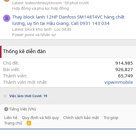
Latest: lodeonlineuytincom
59 phút trước
Hợp đồng và phụ lục hợp đồng
Thay block lạnh 12HP Danfoss SM148T4VC hàng chất
B
lượng, uy tín tại Hậu Giang. Call 0931 143 034
Latest: block kho lạnh
Lúc 04:30
Power point và Nhân sự
Thống kê diễn đàn
Chủ đề
914,985
Bài viết
926,827
Thành viên
65,749
Thành viên mới nhất
vipwinmobile
Việc làm thời Covid- 19
Tiếng Việt (VN)
Liên hệ
Quy định và Nội quy
Chính sách bảo mật
Trợ giúp
Trang chủ
R
S
S