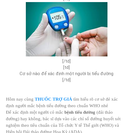
[/td]​
[td]
Cơ sở nào để xác định một người bị tiểu đường​
[/td]​
Hôm nay cùng
THUỐC TRỢ GIÁ
tìm hiểu rõ cơ sở đẻ xác
định người mắc bệnh tiểu đường theo chuẩn WHO nhé
Để xác định một người có mắc
bệnh tiểu đường
(đái tháo
đường) hay không, bác sĩ dựa vào các chỉ số đường huyết xét
nghiệm theo tiêu chuẩn của Tổ chức Y tế Thế giới (WHO) và
Hiệp hội Đái tháo đường Hoa Kỳ (ADA).