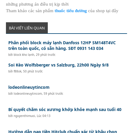
những phương án điều trị kịp thời
Tham khảo các sản phẩm
thuốc tiểu đường
của shop tại đây
BÀI VIẾT LIÊN QUAN
Phân phối block máy lạnh Danfoss 12HP SM148T4VC
trên toàn quốc, có sẵn hàng. SĐT 0931 143 034
bởi
block kho lạnh
,
29 phút trước
Soi Kèo Wolfsberger vs Salzburg, 22h00 Ngày 9/8
bởi
f88ok
,
50 phút trước
lodeonlineuytincom
bởi
lodeonlineuytincom
,
59 phút trước
Bí quyết chăm sóc xương khớp khỏe mạnh sau tuổi 40
bởi
nguyenthimuoi
,
Lúc 04:13
Hướng dẫn nạp tiền Hitclub chuẩn xác từ khâu chọn