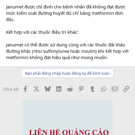
Janumet được chỉ định cho bệnh nhân đã không đạt được
mức kiểm soát đường huyết đủ chỉ bằng metformin đơn
độc.
Kết hợp với các thuốc điều trị khác:
Janumet có thể được sử dụng cùng với các thuốc đái tháo
đường khác (như sulfonylurea hoặc insulin) khi kết hợp với
metformin không đạt hiệu quả như mong muốn.
Bạn phải đăng nhập hoặc đăng ký để bình luận.
Facebook
X
Bluesky
LinkedIn
Reddit
Pinterest
Tumblr
WhatsApp
Email
Li
Chia sẻ: