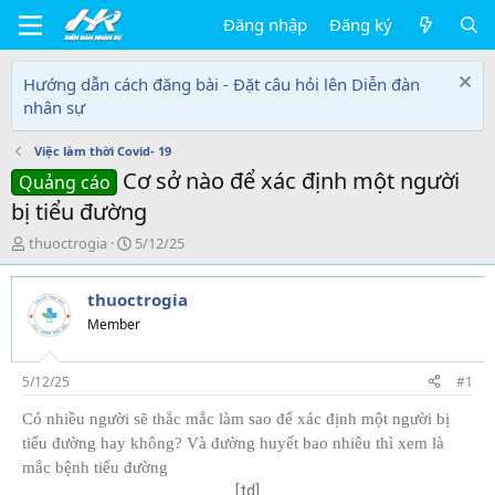
Đăng nhập
Đăng ký
Hướng dẫn cách đăng bài - Đặt câu hỏi lên Diễn đàn
nhân sự
Việc làm thời Covid- 19
Cơ sở nào để xác định một người
Quảng cáo
bị tiểu đường
T
N
thuoctrogia
5/12/25
h
g
r
à
thuoctrogia
e
y
a
g
Member
d
ử
s
i
t
5/12/25
#1
a
Có nhiều người sẽ thắc mắc làm sao để xác định một người bị
r
t
tiểu đường hay không? Và đường huyết bao nhiêu thì xem là
e
mắc bệnh tiểu đường
r
[td]