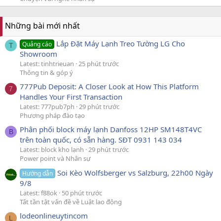
Những bài mới nhất
Lắp Đặt Máy Lạnh Treo Tường LG Cho
Quảng cáo
T
Showroom
Latest: tinhtrieuan
25 phút trước
Thông tin & góp ý
777Pub Deposit: A Closer Look at How This Platform
7
Handles Your First Transaction
Latest: 777pub7ph
29 phút trước
Phương pháp đào tạo
Phân phối block máy lạnh Danfoss 12HP SM148T4VC
B
trên toàn quốc, có sẵn hàng. SĐT 0931 143 034
Latest: block kho lạnh
29 phút trước
Power point và Nhân sự
Soi Kèo Wolfsberger vs Salzburg, 22h00 Ngày
Hướng dẫn
9/8
Latest: f88ok
50 phút trước
Tất tần tật vấn đề về Luật lao động
lodeonlineuytincom
L