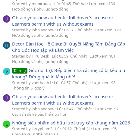
Started by monicauoz
Lúc 01:45, Thứ hai
Lượt xem: 136
Hợp đồng và phụ lục hợp đồng
Obtain your new authentic full driver's license or
J
Learners permit with us without exams.
Started by john andrew
Lúc 06:37, Chủ nhật
Lượt xem: 129
Hợp đồng và phụ lục hợp đồng
Decor Bàn Học Hệ Giàu: Bí Quyết Nâng Tầm Đẳng Cấp
H
Cho Góc Học Tập Và Làm Việc
Started by Hiru Desk
Lúc 03:59, Chủ nhật
Lượt xem: 101
Hợp đồng và phụ lục hợp đồng
Góc nội trợ: Bếp điện nhà các mẹ có bị kêu u u
Tâm sự
V
không? Đừng quá lo lắng nhé!
Started by vanthanh1
Lúc 04:57, Chủ nhật
Lượt xem: 98
Thông tin & góp ý
Obtain your new authentic full driver's license or
J
Learners permit with us without exams.
Started by john andrew
Lúc 06:47, Chủ nhật
Lượt xem: 97
Các vấn đề về bảo hiểm xã hội
Những siêu phẩm sở hữu lượt truy cập khủng năm 2026
L
Started by larrypham3
Lúc 01:12, Chủ nhật
Lượt xem: 95
Chuyện vui nghề nhân sự