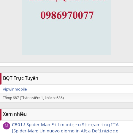
BQT Trực Tuyến
vipwinmobile
Tổng: 687 (Thành viên: 1, khách: 686)
Xem nhiều
CB01.! Spider-Man F𝚒𝚕m i𝚗t𝚎𝚛o S𝚝𝚛𝚎am𝚒𝚗g I𝚃A
M
[Spider-Man: Un nuovo giorno in Al𝚝a Def𝚒nizi𝚘𝚗e