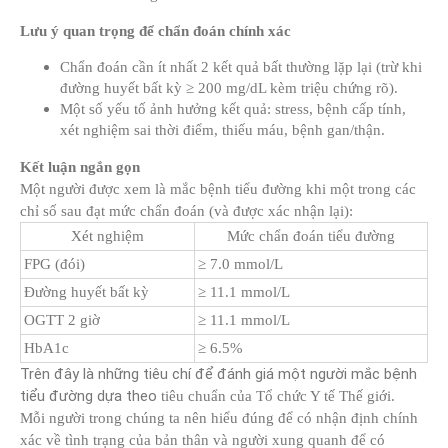
Lưu ý quan trọng để chẩn đoán chính xác
Chẩn đoán cần ít nhất 2 kết quả bất thường lặp lại (trừ khi
đường huyết bất kỳ ≥ 200 mg/dL kèm triệu chứng rõ).
Một số yếu tố ảnh hưởng kết quả: stress, bệnh cấp tính,
xét nghiệm sai thời điểm, thiếu máu, bệnh gan/thận.
Kết luận ngắn gọn
Một người được xem là mắc bệnh tiểu đường khi một trong các
chỉ số sau đạt mức chẩn đoán (và được xác nhận lại):
Xét nghiệm
Mức chẩn đoán tiểu đường
FPG (đói)
≥ 7.0 mmol/L
Đường huyết bất kỳ
≥ 11.1 mmol/L
OGTT 2 giờ
≥ 11.1 mmol/L
HbA1c
≥ 6.5%
Trên đây là những tiêu chí để đánh giá một người mắc bệnh
tiểu đường dựa theo
tiêu chuẩn của Tổ chức Y tế Thế giới.
Mỗi người trong chúng ta nên hiểu đúng để có nhận định chính
xác về tình trạng của bản thân và người xung quanh để có