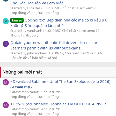
Cho Góc Học Tập Và Làm Việc
Started by Hiru Desk
Lúc 03:59, Chủ nhật
Lượt xem: 76
Hợp đồng và phụ lục hợp đồng
Góc nội trợ: Bếp điện nhà các mẹ có bị kêu u u
Tâm sự
V
không? Đừng quá lo lắng nhé!
Started by vanthanh1
Lúc 04:57, Chủ nhật
Lượt xem: 72
Thông tin & góp ý
Obtain your new authentic full driver's license or
J
Learners permit with us without exams.
Started by john andrew
Lúc 06:47, Chủ nhật
Lượt xem: 66
Các vấn đề về bảo hiểm xã hội
Những bài mới nhất
~D𝓸wn𝓵𝐨a𝗱 Sublime - Until The Sun Explodes (𝚣𝐢p 2026)
M
{A𝙡b𝐮𝗺 m𝙥𝟑
Latest: monicauoz
1 phút trước
Hợp đồng và phụ lục hợp đồng
+D𝚘w𝚗l𝙤a𝗱 ionnalee - ionnalee's MOUTH OF A RIVER
M
Latest: monicauoz
4 phút trước
Hợp đồng và phụ lục hợp đồng