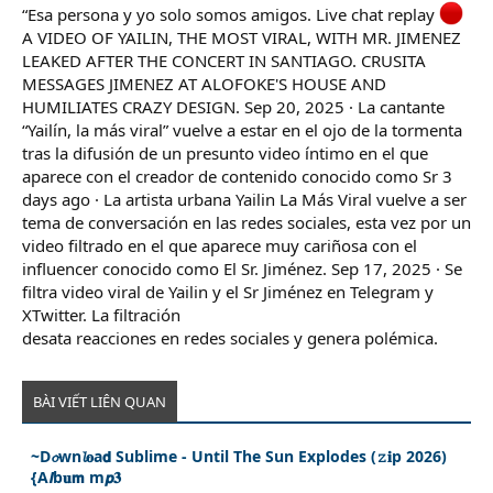
“Esa persona y yo solo somos amigos. Live chat replay
A VIDEO OF YAILIN, THE MOST VIRAL, WITH MR. JIMENEZ
LEAKED AFTER THE CONCERT IN SANTIAGO. CRUSITA
MESSAGES JIMENEZ AT ALOFOKE'S HOUSE AND
HUMILIATES CRAZY DESIGN. Sep 20, 2025 · La cantante
“Yailín, la más viral” vuelve a estar en el ojo de la tormenta
tras la difusión de un presunto video íntimo en el que
aparece con el creador de contenido conocido como Sr 3
days ago · La artista urbana Yailin La Más Viral vuelve a ser
tema de conversación en las redes sociales, esta vez por un
video filtrado en el que aparece muy cariñosa con el
influencer conocido como El Sr. Jiménez. Sep 17, 2025 · Se
filtra video viral de Yailin y el Sr Jiménez en Telegram y
XTwitter. La filtración
desata reacciones en redes sociales y genera polémica.
BÀI VIẾT LIÊN QUAN
~D𝓸wn𝓵𝐨a𝗱 Sublime - Until The Sun Explodes (𝚣𝐢p 2026)
{A𝙡b𝐮𝗺 m𝙥𝟑