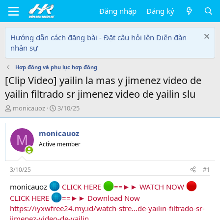
Đăng nhập
Đăng ký
Hướng dẫn cách đăng bài - Đặt câu hỏi lên Diễn đàn
nhân sự
Hợp đồng và phụ lục hợp đồng
[Clip Video] yailin la mas y jimenez video de
yailin filtrado sr jimenez video de yailin slu
T
N
monicauoz
3/10/25
h
g
r
à
monicauoz
e
y
M
a
g
Active member
d
ử
s
i
t
3/10/25
#1
a
monicauoz
CLICK HERE
==►► WATCH NOW
r
t
CLICK HERE
==►► Download Now
e
https://iyxwfree24.my.id/watch-stre...de-yailin-filtrado-sr-
r
jimenez-video-de-yailin