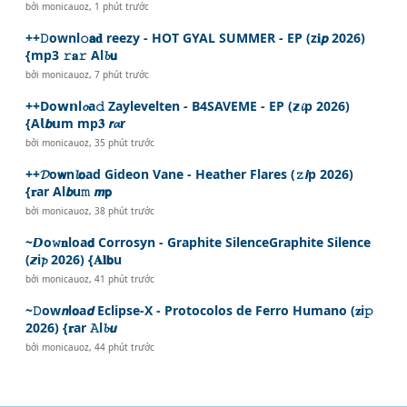
bởi
monicauoz
,
1 phút trước
++𝙳ownl𝚘𝗮𝐝 reezy - HOT GYAL SUMMER - EP (z𝐢𝙥 2026)
{mp3 𝚛𝐚𝚛 Al𝓫𝘂
bởi
monicauoz
,
7 phút trước
++Do𝘄𝗻l𝓸a𝚍 Zaylevelten - B4SAVEME - EP (𝘇𝓲p 2026)
{A𝗹𝙗𝘂m mp𝟑 𝙧𝓪r
bởi
monicauoz
,
35 phút trước
++𝓓o𝘄n𝓵𝗼ad Gideon Vane - Heather Flares (𝚣𝙞p 2026)
{𝐫ar Al𝙗u𝚖 𝙢𝗽
bởi
monicauoz
,
38 phút trước
~𝘿o𝚠𝐧loa𝗱 Corrosyn - Graphite SilenceGraphite Silence
(𝙯i𝓹 2026) {𝐀𝐥𝗯u
bởi
monicauoz
,
41 phút trước
~𝙳ow𝙣l𝗼a𝙙 Eclipse-X - Protocolos de Ferro Humano (𝐳i𝚙
2026) {𝐫ar 𝙰l𝓫𝙪
bởi
monicauoz
,
44 phút trước