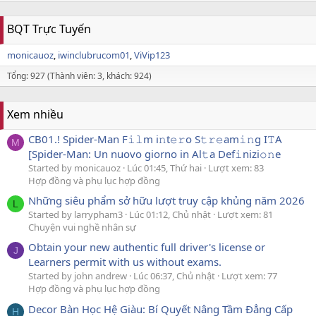
BQT Trực Tuyến
monicauoz
iwinclubrucom01
ViVip123
Tổng: 927 (Thành viên: 3, khách: 924)
Xem nhiều
CB01.! Spider-Man F𝚒𝚕m i𝚗t𝚎𝚛o S𝚝𝚛𝚎am𝚒𝚗g I𝚃A
M
[Spider-Man: Un nuovo giorno in Al𝚝a Def𝚒nizi𝚘𝚗e
Started by monicauoz
Lúc 01:45, Thứ hai
Lượt xem: 83
Hợp đồng và phụ lục hợp đồng
Những siêu phẩm sở hữu lượt truy cập khủng năm 2026
L
Started by larrypham3
Lúc 01:12, Chủ nhật
Lượt xem: 81
Chuyện vui nghề nhân sự
Obtain your new authentic full driver's license or
J
Learners permit with us without exams.
Started by john andrew
Lúc 06:37, Chủ nhật
Lượt xem: 77
Hợp đồng và phụ lục hợp đồng
Decor Bàn Học Hệ Giàu: Bí Quyết Nâng Tầm Đẳng Cấp
H