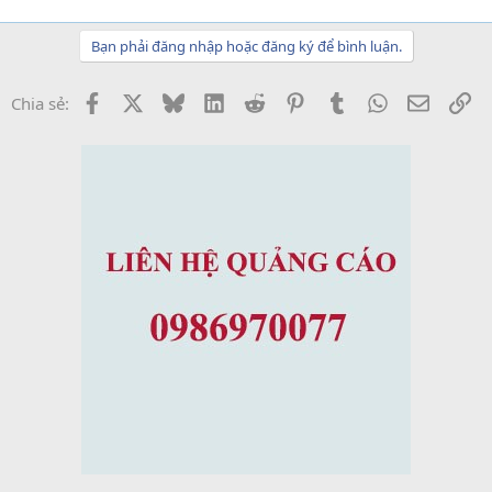
Bạn phải đăng nhập hoặc đăng ký để bình luận.
Facebook
X
Bluesky
LinkedIn
Reddit
Pinterest
Tumblr
WhatsApp
Email
Li
Chia sẻ: