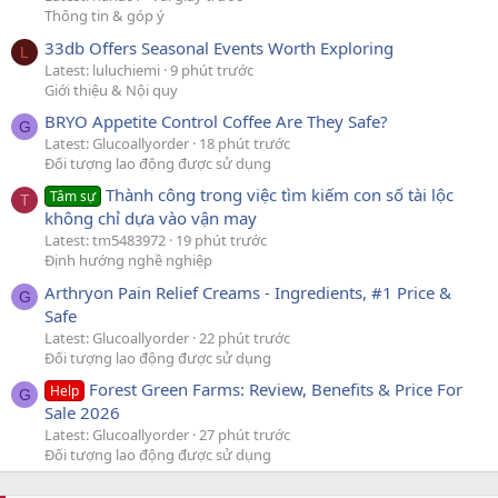
Thông tin & góp ý
33db Offers Seasonal Events Worth Exploring
L
Latest: luluchiemi
9 phút trước
Giới thiệu & Nội quy
BRYO Appetite Control Coffee Are They Safe?
G
Latest: Glucoallyorder
18 phút trước
Đối tượng lao động được sử dụng
Thành công trong việc tìm kiếm con số tài lộc
Tâm sự
T
không chỉ dựa vào vận may
Latest: tm5483972
19 phút trước
Định hướng nghề nghiệp
Arthryon Pain Relief Creams - Ingredients, #1 Price &
G
Safe
Latest: Glucoallyorder
22 phút trước
Đối tượng lao động được sử dụng
Forest Green Farms: Review, Benefits & Price For
Help
G
Sale 2026
Latest: Glucoallyorder
27 phút trước
Đối tượng lao động được sử dụng