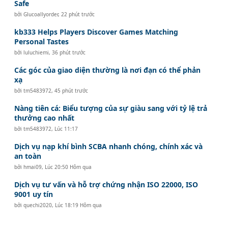
Safe
bởi
Glucoallyorder
,
22 phút trước
kb333 Helps Players Discover Games Matching
Personal Tastes
bởi
luluchiemi
,
36 phút trước
Các góc của giao diện thường là nơi đạn có thể phản
xạ
bởi
tm5483972
,
45 phút trước
Nàng tiên cá: Biểu tượng của sự giàu sang với tỷ lệ trả
thưởng cao nhất
bởi
tm5483972
,
Lúc 11:17
Dịch vụ nạp khí bình SCBA nhanh chóng, chính xác và
an toàn
bởi
hmai09
,
Lúc 20:50 Hôm qua
Dịch vụ tư vấn và hỗ trợ chứng nhận ISO 22000, ISO
9001 uy tín
bởi
quechi2020
,
Lúc 18:19 Hôm qua