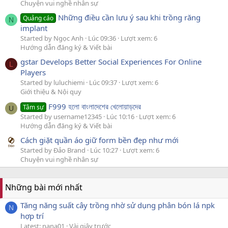
Chuyện vui nghề nhân sự
Những điều cần lưu ý sau khi trồng răng
Quảng cáo
N
implant
Started by Ngọc Anh
Lúc 09:36
Lượt xem: 6
Hướng dẫn đăng ký & Viết bài
gstar Develops Better Social Experiences For Online
L
Players
Started by luluchiemi
Lúc 09:37
Lượt xem: 6
Giới thiệu & Nội quy
F999 হলো বাংলাদেশের খেলোয়াড়দের
Tâm sự
U
Started by username12345
Lúc 10:16
Lượt xem: 6
Hướng dẫn đăng ký & Viết bài
Cách giặt quần áo giữ form bền đẹp như mới
Started by Đảo Brand
Lúc 10:27
Lượt xem: 6
Chuyện vui nghề nhân sự
Những bài mới nhất
Tăng năng suất cây trồng nhờ sử dụng phân bón lá npk
N
hợp trí
Latest: nana01
Vài giây trước