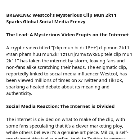
r
BREAKING: Westcol's Mysterious Clip Mun 2k11
Sparks Global Social Media Frenzy
The Lead: A Mysterious Video Erupts on the Internet
A cryptic video titled "[clip mun bi di 18++] clip mun 2k11
@san pham huu mun2k11z1u1jr2m9zwk86p tele clip mun
2k11" has taken the internet by storm, leaving fans and
non-fans alike scratching their heads. The enigmatic clip,
reportedly linked to social media influencer Westcol, has
been viewed millions of times on X/Twitter and TikTok,
sparking a heated debate about its meaning and
authenticity.
Social Media Reaction: The Internet is Divided
The internet is divided on what to make of the clip, with
some fans speculating that it's a clever marketing ploy,
while others believe it's a genuine art piece. Milica, a self-
proclaimed Westcol superfan, took to Twitter to express