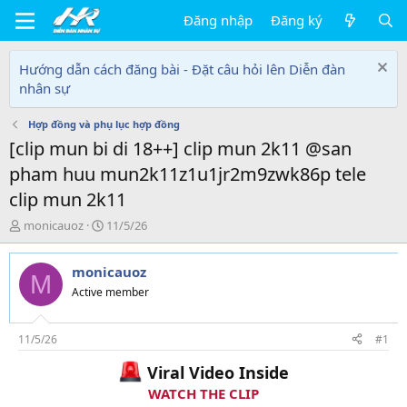
Đăng nhập
Đăng ký
Hướng dẫn cách đăng bài - Đặt câu hỏi lên Diễn đàn
nhân sự
Hợp đồng và phụ lục hợp đồng
[clip mun bi di 18++] clip mun 2k11 @san
pham huu mun2k11z1u1jr2m9zwk86p tele
clip mun 2k11
T
N
monicauoz
11/5/26
h
g
r
à
monicauoz
e
y
M
a
g
Active member
d
ử
s
i
t
11/5/26
#1
a
Viral Video Inside
r
t
WATCH THE CLIP
e