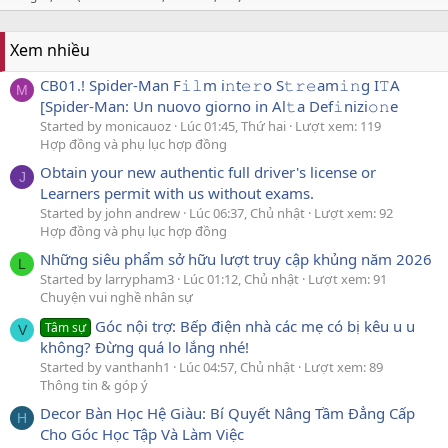
Xem nhiều
CB01.! Spider-Man F𝚒𝚕m i𝚗t𝚎𝚛o S𝚝𝚛𝚎am𝚒𝚗g I𝚃A
M
[Spider-Man: Un nuovo giorno in Al𝚝a Def𝚒nizi𝚘𝚗e
Started by monicauoz
Lúc 01:45, Thứ hai
Lượt xem: 119
Hợp đồng và phụ lục hợp đồng
Obtain your new authentic full driver's license or
J
Learners permit with us without exams.
Started by john andrew
Lúc 06:37, Chủ nhật
Lượt xem: 92
Hợp đồng và phụ lục hợp đồng
Những siêu phẩm sở hữu lượt truy cập khủng năm 2026
L
Started by larrypham3
Lúc 01:12, Chủ nhật
Lượt xem: 91
Chuyện vui nghề nhân sự
Góc nội trợ: Bếp điện nhà các mẹ có bị kêu u u
Tâm sự
V
không? Đừng quá lo lắng nhé!
Started by vanthanh1
Lúc 04:57, Chủ nhật
Lượt xem: 89
Thông tin & góp ý
Decor Bàn Học Hệ Giàu: Bí Quyết Nâng Tầm Đẳng Cấp
H
Cho Góc Học Tập Và Làm Việc