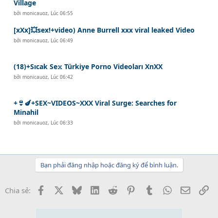
Village
bởi
monicauoz
,
Lúc 06:55
[xXx]💥️sex!+video) Anne Burrell xxx viral leaked Video
bởi
monicauoz
,
Lúc 06:49
(18)+Sıcak Se𝚡 Türkiye Porno Videoları XnXX
bởi
monicauoz
,
Lúc 06:42
+👙🍆+SEX~VIDEOS~XXX Viral Surge: Searches for
Minahil
bởi
monicauoz
,
Lúc 06:33
Bạn phải đăng nhập hoặc đăng ký để bình luận.
Facebook
X
Bluesky
LinkedIn
Reddit
Pinterest
Tumblr
WhatsApp
Email
Li
Chia sẻ: