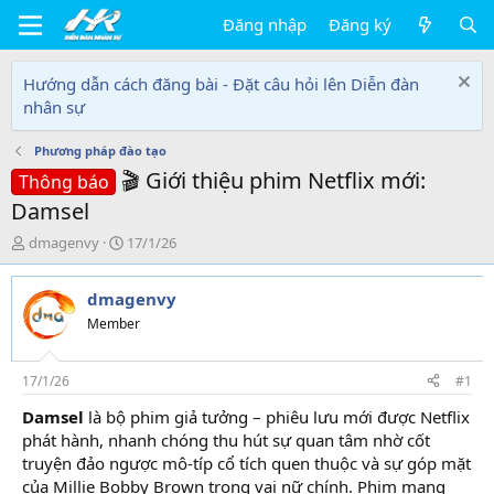
Đăng nhập
Đăng ký
Hướng dẫn cách đăng bài - Đặt câu hỏi lên Diễn đàn
nhân sự
Phương pháp đào tạo
🎬 Giới thiệu phim Netflix mới:
Thông báo
Damsel
T
N
dmagenvy
17/1/26
h
g
r
à
dmagenvy
e
y
a
g
Member
d
ử
s
i
t
17/1/26
#1
a
Damsel
là bộ phim giả tưởng – phiêu lưu mới được Netflix
r
phát hành, nhanh chóng thu hút sự quan tâm nhờ cốt
t
e
truyện đảo ngược mô-típ cổ tích quen thuộc và sự góp mặt
r
của Millie Bobby Brown trong vai nữ chính. Phim mang