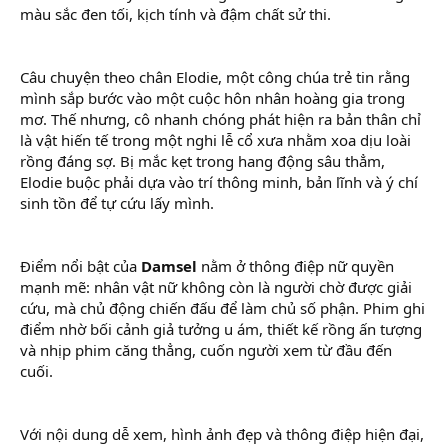
màu sắc đen tối, kịch tính và đậm chất sử thi.
Câu chuyện theo chân Elodie, một công chúa trẻ tin rằng
mình sắp bước vào một cuộc hôn nhân hoàng gia trong
mơ. Thế nhưng, cô nhanh chóng phát hiện ra bản thân chỉ
là vật hiến tế trong một nghi lễ cổ xưa nhằm xoa dịu loài
rồng đáng sợ. Bị mắc kẹt trong hang động sâu thẳm,
Elodie buộc phải dựa vào trí thông minh, bản lĩnh và ý chí
sinh tồn để tự cứu lấy mình.
Điểm nổi bật của
Damsel
nằm ở thông điệp nữ quyền
mạnh mẽ: nhân vật nữ không còn là người chờ được giải
cứu, mà chủ động chiến đấu để làm chủ số phận. Phim ghi
điểm nhờ bối cảnh giả tưởng u ám, thiết kế rồng ấn tượng
và nhịp phim căng thẳng, cuốn người xem từ đầu đến
cuối.
Với nội dung dễ xem, hình ảnh đẹp và thông điệp hiện đại,