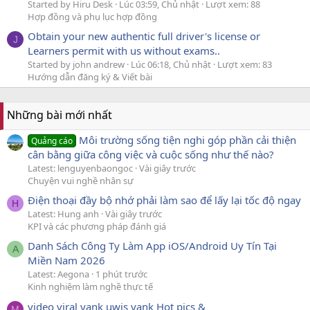
Started by Hiru Desk
Lúc 03:59, Chủ nhật
Lượt xem: 88
Hợp đồng và phụ lục hợp đồng
Obtain your new authentic full driver's license or
J
Learners permit with us without exams..
Started by john andrew
Lúc 06:18, Chủ nhật
Lượt xem: 83
Hướng dẫn đăng ký & Viết bài
Những bài mới nhất
Môi trường sống tiện nghi góp phần cải thiện
Quảng cáo
cân bằng giữa công việc và cuộc sống như thế nào?
Latest: lenguyenbaongoc
Vài giây trước
Chuyện vui nghề nhân sự
Điện thoại đầy bộ nhớ phải làm sao để lấy lại tốc độ ngay
H
Latest: Hung anh
Vài giây trước
KPI và các phương pháp đánh giá
Danh Sách Công Ty Làm App iOS/Android Uy Tín Tại
A
Miền Nam 2026
Latest: Aegona
1 phút trước
Kinh nghiệm làm nghề thực tế
video viral yank uwis yank Hot pics &
M