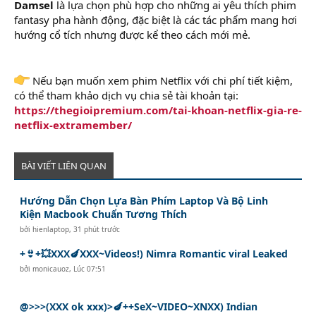
Damsel
là lựa chọn phù hợp cho những ai yêu thích phim
fantasy pha hành động, đặc biệt là các tác phẩm mang hơi
hướng cổ tích nhưng được kể theo cách mới mẻ.
Nếu bạn muốn xem phim Netflix với chi phí tiết kiệm,
có thể tham khảo dịch vụ chia sẻ tài khoản tại:
https://thegioipremium.com/tai-khoan-netflix-gia-re-
netflix-extramember/
BÀI VIẾT LIÊN QUAN
Hướng Dẫn Chọn Lựa Bàn Phím Laptop Và Bộ Linh
Kiện Macbook Chuẩn Tương Thích
bởi
hienlaptop
,
31 phút trước
+👙+💥XXX🍆XXX~Videos!) Nimra Romantic viral Leaked
bởi
monicauoz
,
Lúc 07:51
@>>>(XXX ok xxx)>🍆++SeX~VIDEO~XNXX) Indian