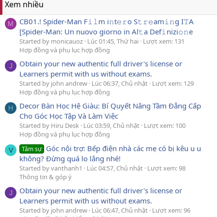
Xem nhiều
CB01.! Spider-Man F𝚒𝚕m i𝚗t𝚎𝚛o S𝚝𝚛𝚎am𝚒𝚗g I𝚃A
M
[Spider-Man: Un nuovo giorno in Al𝚝a Def𝚒nizi𝚘𝚗e
Started by monicauoz
Lúc 01:45, Thứ hai
Lượt xem: 131
Hợp đồng và phụ lục hợp đồng
Obtain your new authentic full driver's license or
J
Learners permit with us without exams.
Started by john andrew
Lúc 06:37, Chủ nhật
Lượt xem: 129
Hợp đồng và phụ lục hợp đồng
Decor Bàn Học Hệ Giàu: Bí Quyết Nâng Tầm Đẳng Cấp
H
Cho Góc Học Tập Và Làm Việc
Started by Hiru Desk
Lúc 03:59, Chủ nhật
Lượt xem: 100
Hợp đồng và phụ lục hợp đồng
Góc nội trợ: Bếp điện nhà các mẹ có bị kêu u u
Tâm sự
V
không? Đừng quá lo lắng nhé!
Started by vanthanh1
Lúc 04:57, Chủ nhật
Lượt xem: 98
Thông tin & góp ý
Obtain your new authentic full driver's license or
J
Learners permit with us without exams.
Started by john andrew
Lúc 06:47, Chủ nhật
Lượt xem: 96