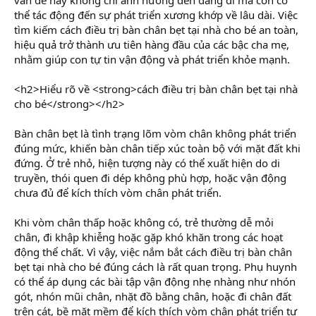
r
thể tác động đến sự phát triển xương khớp về lâu dài. Việc
tìm kiếm cách điều trị bàn chân bẹt tại nhà cho bé an toàn,
hiệu quả trở thành ưu tiên hàng đầu của các bậc cha mẹ,
nhằm giúp con tự tin vận động và phát triển khỏe mạnh.
<h2>Hiểu rõ về <strong>cách điều trị bàn chân bẹt tại nhà
cho bé</strong></h2>
Bàn chân bẹt là tình trạng lõm vòm chân không phát triển
đúng mức, khiến bàn chân tiếp xúc toàn bộ với mặt đất khi
đứng. Ở trẻ nhỏ, hiện tượng này có thể xuất hiện do di
truyền, thói quen đi dép không phù hợp, hoặc vận động
chưa đủ để kích thích vòm chân phát triển.
Khi vòm chân thấp hoặc không có, trẻ thường dễ mỏi
chân, đi khập khiễng hoặc gặp khó khăn trong các hoạt
động thể chất. Vì vậy, việc nắm bắt cách điều trị bàn chân
bẹt tại nhà cho bé đúng cách là rất quan trọng. Phụ huynh
có thể áp dụng các bài tập vận động nhẹ nhàng như nhón
gót, nhón mũi chân, nhặt đồ bằng chân, hoặc đi chân đất
trên cát, bề mặt mềm để kích thích vòm chân phát triển tự