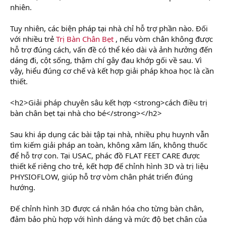
nhiên.
Tuy nhiên, các biện pháp tại nhà chỉ hỗ trợ phần nào. Đối
với nhiều trẻ
Trị Bàn Chân Bẹt
, nếu vòm chân không được
hỗ trợ đúng cách, vấn đề có thể kéo dài và ảnh hưởng đến
dáng đi, cột sống, thậm chí gây đau khớp gối về sau. Vì
vậy, hiểu đúng cơ chế và kết hợp giải pháp khoa học là cần
thiết.
<h2>Giải pháp chuyên sâu kết hợp <strong>cách điều trị
bàn chân bẹt tại nhà cho bé</strong></h2>
Sau khi áp dụng các bài tập tại nhà, nhiều phụ huynh vẫn
tìm kiếm giải pháp an toàn, không xâm lấn, không thuốc
để hỗ trợ con. Tại USAC, phác đồ FLAT FEET CARE được
thiết kế riêng cho trẻ, kết hợp đế chỉnh hình 3D và trị liệu
PHYSIOFLOW, giúp hỗ trợ vòm chân phát triển đúng
hướng.
Đế chỉnh hình 3D được cá nhân hóa cho từng bàn chân,
đảm bảo phù hợp với hình dáng và mức độ bẹt chân của