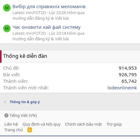
Вибір для справжніх меломанів
M
Latest: mrcFOT2O
Lúc 23:26 Hôm qua
Hướng dẫn đăng ký & Viết bài
Час оновити хай фай систему
M
Latest: mrcFOT2O
Lúc 23:14 Hôm qua
Hướng dẫn đăng ký & Viết bài
Thống kê diễn đàn
Chủ đề
914,953
Bài viết
926,795
Thành viên
65,742
Thành viên mới nhất
lodeonlineink
Thông tin & góp ý
Tiếng Việt (VN)
Liên hệ
Quy định và Nội quy
Chính sách bảo mật
Trợ giúp
Trang chủ
R
S
S