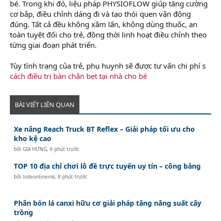
bé. Trong khi đó, liệu pháp PHYSIOFLOW giúp tăng cường
cơ bắp, điều chỉnh dáng đi và tạo thói quen vận động
đúng. Tất cả đều không xâm lấn, không dùng thuốc, an
toàn tuyệt đối cho trẻ, đồng thời linh hoạt điều chỉnh theo
từng giai đoạn phát triển.
Tùy tình trạng của trẻ, phụ huynh sẽ được tư vấn chi phí s
cách điều trị bàn chân bẹt tại nhà cho bé
BÀI VIẾT LIÊN QUAN
Xe nâng Reach Truck BT Reflex – Giải pháp tối ưu cho
kho kệ cao
bởi
GIA HƯNG
,
6 phút trước
TOP 10 địa chỉ chơi lô đề trực tuyến uy tín – công bằng
bởi
lodeonlineink
,
8 phút trước
Phân bón lá canxi hữu cơ giải pháp tăng năng suất cây
trồng