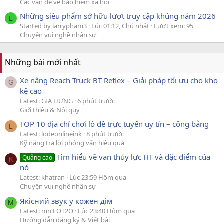
Các vấn đề về bảo hiểm xã hội
Những siêu phẩm sở hữu lượt truy cập khủng năm 2026
L
Started by larrypham3
Lúc 01:12, Chủ nhật
Lượt xem: 95
Chuyện vui nghề nhân sự
Những bài mới nhất
Xe nâng Reach Truck BT Reflex – Giải pháp tối ưu cho kho
G
kệ cao
Latest: GIA HƯNG
6 phút trước
Giới thiệu & Nội quy
TOP 10 địa chỉ chơi lô đề trực tuyến uy tín – công bằng
L
Latest: lodeonlineink
8 phút trước
Kỹ năng trả lời phỏng vấn hiệu quả
Tìm hiểu về van thủy lực HT và đặc điểm của
Quảng cáo
K
nó
Latest: khatran
Lúc 23:59 Hôm qua
Chuyện vui nghề nhân sự
Якісний звук у кожен дім
M
Latest: mrcFOT2O
Lúc 23:40 Hôm qua
Hướng dẫn đăng ký & Viết bài