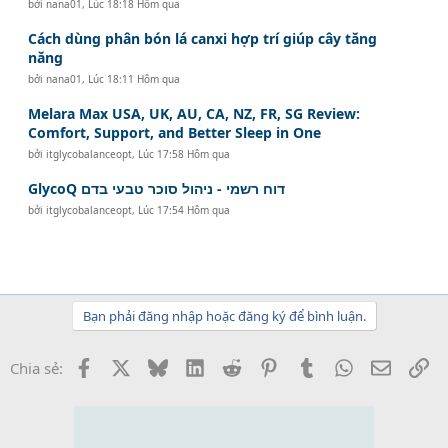
bởi
nana01
,
Lúc 18:18 Hôm qua
Cách dùng phân bón lá canxi hợp trí giúp cây tăng
năng
bởi
nana01
,
Lúc 18:11 Hôm qua
Melara Max USA, UK, AU, CA, NZ, FR, SG Review:
Comfort, Support, and Better Sleep in One
bởi
itglycobalanceopt
,
Lúc 17:58 Hôm qua
GlycoQ דוח רשמי - ניהול סוכר טבעי בדם
bởi
itglycobalanceopt
,
Lúc 17:54 Hôm qua
Bạn phải đăng nhập hoặc đăng ký để bình luận.
Facebook
X
Bluesky
LinkedIn
Reddit
Pinterest
Tumblr
WhatsApp
Email
Li
Chia sẻ: