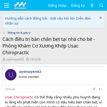
Đăng nhập
Đăng ký
Hướng dẫn cách đăng bài - Đặt câu hỏi lên Diễn đàn
nhân sự
Thông tin & góp ý
Cách điều trị bàn chân bẹt tại nhà cho bé -
Phòng Khám Cơ Xương Khớp Usac
Chiropractic
T
N
uyenuyen02
13/5/26
h
g
r
à
uyenuyen02
e
y
U
a
g
Active member
d
ử
s
i
t
13/5/26
#1
a
Usac Chiropractic
Có thể thấy rằng nhiều phụ huynh đang
r
lo lắng khi phát hiện con mình có dấu hiệu bàn chân bẹt, vì
t
e
vấn đề này không chỉ ảnh hưởng đến dáng đi mà còn có