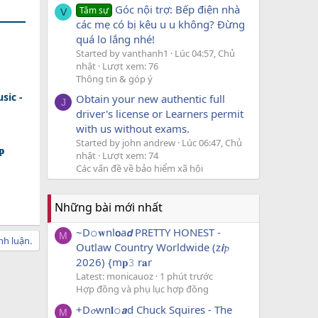
Góc nội trợ: Bếp điện nhà
Tâm sự
V
các mẹ có bị kêu u u không? Đừng
quá lo lắng nhé!
Started by vanthanh1
Lúc 04:57, Chủ
nhật
Lượt xem: 76
Thông tin & góp ý
sic -
Obtain your new authentic full
J
driver's license or Learners permit
with us without exams.
Started by john andrew
Lúc 06:47, Chủ

nhật
Lượt xem: 74
Các vấn đề về bảo hiểm xã hội
Những bài mới nhất
~D𝚘𝐰nl𝗼a𝙙 PRETTY HONEST -
M
nh luận.
Outlaw Country Worldwide (z𝙞𝓹
2026) {m𝐩𝟹 r𝐚r
Latest: monicauoz
1 phút trước
Hợp đồng và phụ lục hợp đồng
+D𝓸wn𝐥𝚘𝙖d Chuck Squires - The
M