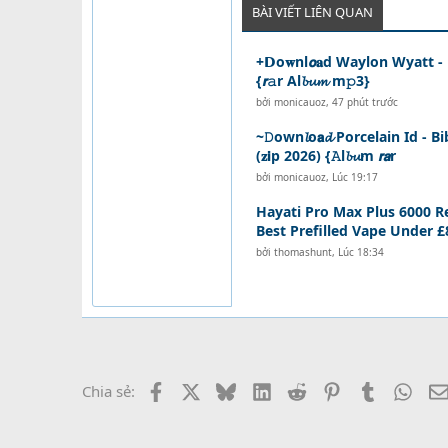
BÀI VIẾT LIÊN QUAN
+𝗗o𝐰nl𝙤𝐚d Waylon Wyatt - D
{𝙧𝚊r Al𝓫𝓾𝓶 m𝚙3}
bởi
monicauoz
,
47 phút trước
~𝙳own𝓵o𝗮𝓭 Porcelain Id - 
(𝐳𝗶p 2026) {𝙰l𝓫𝓾m 𝙧𝙖r
bởi
monicauoz
,
Lúc 19:17
Hayati Pro Max Plus 6000 Re
Best Prefilled Vape Under £
bởi
thomashunt
,
Lúc 18:34
Facebook
X
Bluesky
LinkedIn
Reddit
Pinterest
Tumblr
What
Chia sẻ: