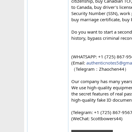
citizenship, buy Canadian TCF,
to Canada, buy driver's licen
Security Number (SSN), work p
buy marriage certificate, buy 
Do you want to start a second 
history, bypass criminal reco
(WHATSAPP: +1 (725) 867-95
(Email:
authenticnotes5@gma
（Telegram：Zhaochen44）
Our company has many years o
We use high-quality equipment
the secret features of real p
high-quality fake ID documen
(Telegram: +1 (725) 867-9567
(WeChat: Scottbowers44)