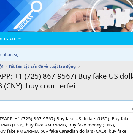
nh viên
n nhân sự
ỘI
Tất tần tật vấn đề về Luật lao động
P: +1 (725) 867-9567) Buy fake US doll
 (CNY), buy counterfei
SAPP: +1 (725) 867-9567) Buy fake US dollars (USD), Buy fake
e RMB (CNY), buy fake RMB/RMB, Buy fake money (CNY),
fake RMB/RMB, buy fake Canadian dollars (CAD), buy fake