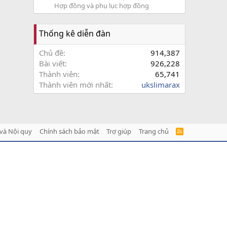
Hợp đồng và phụ lục hợp đồng
Thống kê diễn đàn
Chủ đề
914,387
Bài viết
926,228
Thành viên
65,741
Thành viên mới nhất
ukslimarax
và Nội quy
Chính sách bảo mật
Trợ giúp
Trang chủ
R
S
S