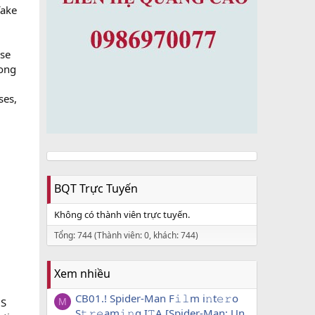
fake
ese
Hong
ses,
BQT Trực Tuyến
Không có thành viên trực tuyến.
Tổng: 744 (Thành viên: 0, khách: 744)
Xem nhiều
CB01.! Spider-Man F𝚒𝚕m i𝚗t𝚎𝚛o
US
M
S𝚝𝚛𝚎am𝚒𝚗g I𝚃A [Spider-Man: Un