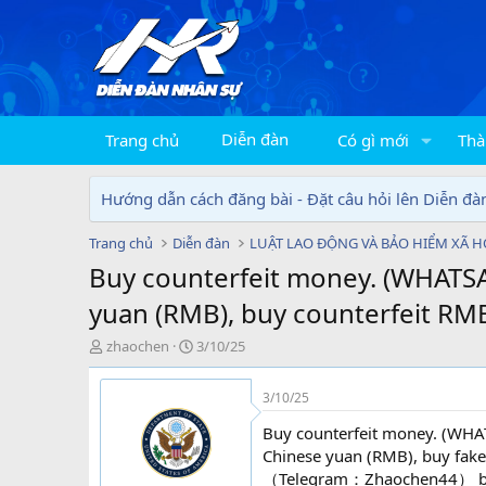
Diễn đàn
Trang chủ
Có gì mới
Thà
Hướng dẫn cách đăng bài - Đặt câu hỏi lên Diễn đà
Trang chủ
Diễn đàn
LUẬT LAO ĐỘNG VÀ BẢO HIỂM XÃ H
Buy counterfeit money. (WHATSAP
yuan (RMB), buy counterfeit RMB
T
N
zhaochen
3/10/25
h
g
r
à
3/10/25
e
y
a
g
Buy counterfeit money. (WHAT
d
ử
Chinese yuan (RMB), buy fak
s
i
（Telegram：Zhaochen44） buy 
t