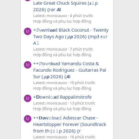
Late Great Chuck Squires (𝐳𝚒p
2026) {rar 𝘼𝐥
Latest: monicauoz
4 phút trước
Hợp đồng và phụ lục hợp đồng
+𝓓𝓸wnl𝙤𝙖d Black Coconut - Twenty
M
Two Days Ago (𝔃i𝙥 2026) {mp𝟑 𝗿𝚊r
A𝚕
Latest: monicauoz
7 phút trước
Hợp đồng và phụ lục hợp đồng
++𝓓o𝚠n𝗹𝐨ad Yamandu Costa &
M
Facundo Rodriguez - Guitarras Pal
Sur (𝔃i𝙥 2026) {𝘼l
Latest: monicauoz
10 phút trước
Hợp đồng và phụ lục hợp đồng
+𝗗o𝐰nl𝚘𝙖d Rappalimitrofe
M
Latest: monicauoz
13 phút trước
Hợp đồng và phụ lục hợp đồng
++𝐃𝙤w𝚗loa𝚍 Adiescar Chase -
M
Heartstopper Forever (Soundtrack
from th (𝚣𝚒p 2026) {r
Latest: monicauoz
16 phút trước