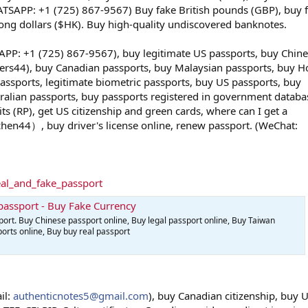
ATSAPP: +1 (725) 867-9567) Buy fake British pounds (GBP), buy 
ong dollars ($HK). Buy high-quality undiscovered banknotes.
PP: +1 (725) 867-9567), buy legitimate US passports, buy Chin
ers44), buy Canadian passports, buy Malaysian passports, buy 
ssports, legitimate biometric passports, buy US passports, buy
ralian passports, buy passports registered in government databa
s (RP), get US citizenship and green cards, where can I get a
n44）, buy driver's license online, renew passport. (WeChat:
eal_and_fake_passport
passport - Buy Fake Currency
port. Buy Chinese passport online, Buy legal passport online, Buy Taiwan
orts online, Buy buy real passport
il:
authenticnotes5@gmail.com
), buy Canadian citizenship, buy 