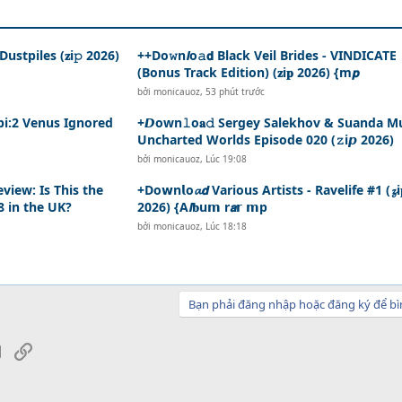
ustpiles (𝐳i𝚙 2026)
++Do𝚠n𝙡o𝚊𝗱 Black Veil Brides - VINDICATE
(Bonus Track Edition) (𝐳i𝐩 2026) {m𝙥
bởi
monicauoz
,
53 phút trước
Bibi:2 Venus Ignored
+𝘿own𝚕o𝐚𝚍 Sergey Salekhov & Suanda Mu
Uncharted Worlds Episode 020 (𝚣i𝙥 2026)
bởi
monicauoz
,
Lúc 19:08
view: Is This the
+Do𝘄n𝗹o𝓪𝙙 Various Artists - Ravelife #1 (𝔃i
8 in the UK?
2026) {A𝙡𝐛u𝗺 r𝙖𝗿 𝗺p
bởi
monicauoz
,
Lúc 18:18
Bạn phải đăng nhập hoặc đăng ký để bì
sApp
Email
Link