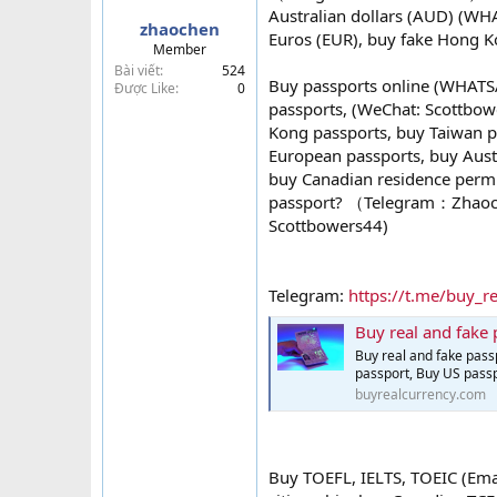
Australian dollars (AUD) (WH
a
zhaochen
r
Euros (EUR), buy fake Hong K
Member
t
Bài viết
524
e
Buy passports online (WHATSA
Được Like
0
r
passports, (WeChat: Scottbow
Kong passports, buy Taiwan pa
European passports, buy Aust
buy Canadian residence permit
passport? （Telegram：Zhaoche
Scottbowers44)
Telegram:
https://t.me/buy_r
Buy real and fake 
Buy real and fake pass
passport, Buy US passp
buyrealcurrency.com
Buy TOEFL, IELTS, TOEIC (Ema