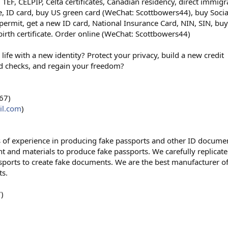
 TEF, CELPIP, Celta certificates, Canadian residency, direct immigr
se, ID card, buy US green card (WeChat: Scottbowers44), buy Socia
ermit, get a new ID card, National Insurance Card, NIN, SIN, buy
birth certificate. Order online (WeChat: Scottbowers44)
life with a new identity? Protect your privacy, build a new credit
rd checks, and regain your freedom?
67)
il.com
)
f experience in producing fake passports and other ID documen
 and materials to produce fake passports. We carefully replicate 
assports to create fake documents. We are the best manufacturer o
ts.
)