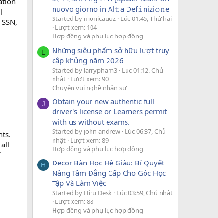
ation
nuovo giorno in Al𝚝a Def𝚒nizi𝚘𝚗e
l
Started by monicauoz
Lúc 01:45, Thứ hai
 SSN,
Lượt xem: 104
Hợp đồng và phụ lục hợp đồng
Những siêu phẩm sở hữu lượt truy
L
cập khủng năm 2026
Started by larrypham3
Lúc 01:12, Chủ
nhật
Lượt xem: 90
Chuyện vui nghề nhân sự
Obtain your new authentic full
J
driver's license or Learners permit
with us without exams.
Started by john andrew
Lúc 06:37, Chủ
ts.
nhật
Lượt xem: 89
all
Hợp đồng và phụ lục hợp đồng
f
Decor Bàn Học Hệ Giàu: Bí Quyết
H
Nâng Tầm Đẳng Cấp Cho Góc Học
Tập Và Làm Việc
Started by Hiru Desk
Lúc 03:59, Chủ nhật
Lượt xem: 88
Hợp đồng và phụ lục hợp đồng