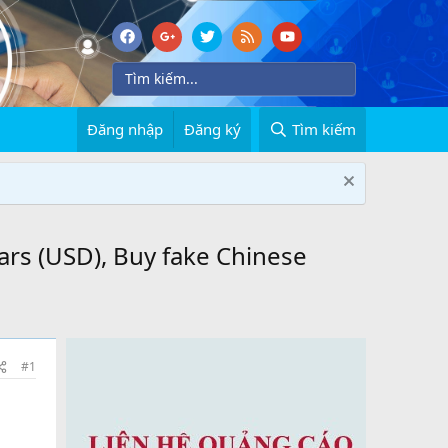
Đăng nhập
Đăng ký
Tìm kiếm
ars (USD), Buy fake Chinese
#1