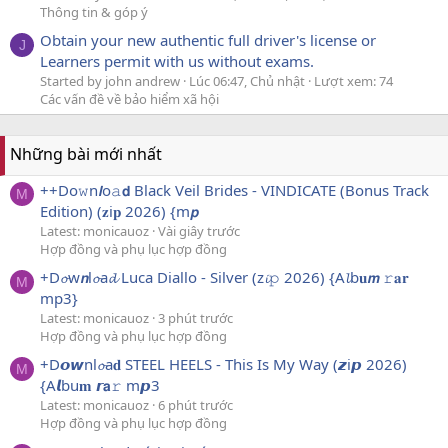
Thông tin & góp ý
Obtain your new authentic full driver's license or
J
Learners permit with us without exams.
Started by john andrew
Lúc 06:47, Chủ nhật
Lượt xem: 74
Các vấn đề về bảo hiểm xã hội
Những bài mới nhất
++Do𝚠n𝙡o𝚊𝗱 Black Veil Brides - VINDICATE (Bonus Track
M
Edition) (𝐳i𝐩 2026) {m𝙥
Latest: monicauoz
Vài giây trước
Hợp đồng và phụ lục hợp đồng
+D𝓸w𝙣l𝓸a𝓭 Luca Diallo - Silver (z𝓲𝚙 2026) {A𝓵b𝐮𝙢 𝚛𝐚𝐫
M
mp3}
Latest: monicauoz
3 phút trước
Hợp đồng và phụ lục hợp đồng
+D𝙤𝙬nl𝓸a𝐝 STEEL HEELS - This Is My Way (𝙯i𝙥 2026)
M
{A𝙡bu𝐦 𝙧𝗮𝚛 m𝙥3
Latest: monicauoz
6 phút trước
Hợp đồng và phụ lục hợp đồng