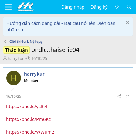
Đăng nhập
Đăng ký
Hướng dẫn cách đăng bài - Đặt câu hỏi lên Diễn đàn
nhân sự
Giới thiệu & Nội quy
bndlc.thaiserie04
Thảo luận
T
N
harrykur
16/10/25
h
g
r
à
harrykur
e
y
H
a
g
Member
d
ử
s
i
t
16/10/25
#1
a
https://bnd.lc/yslh4
r
t
e
https://bnd.lc/Pm6Kc
r
https://bnd.lc/WWum2