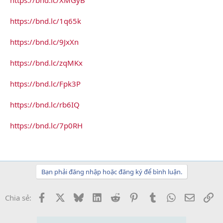
https://bnd.lc/1q65k
https://bnd.lc/9JxXn
https://bnd.lc/zqMKx
https://bnd.lc/Fpk3P
https://bnd.lc/rb6IQ
https://bnd.lc/7p0RH
Bạn phải đăng nhập hoặc đăng ký để bình luận.
Facebook
X
Bluesky
LinkedIn
Reddit
Pinterest
Tumblr
WhatsApp
Email
Li
Chia sẻ: