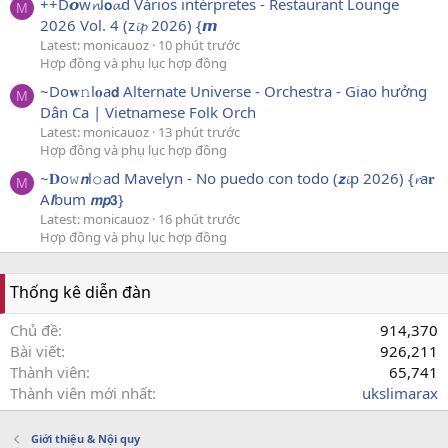
++D𝙤w𝓷l𝗼𝓪d Vários intérpretes - Restaurant Lounge
M
2026 Vol. 4 (z𝓲𝓹 2026) {𝙢
Latest: monicauoz
10 phút trước
Hợp đồng và phụ lục hợp đồng
~Do𝐰𝚗l𝐨a𝗱 Alternate Universe - Orchestra - Giao hưởng
M
Dân Ca | Vietnamese Folk Orch
Latest: monicauoz
13 phút trước
Hợp đồng và phụ lục hợp đồng
~𝐃o𝚠𝙣l𝚘ad Mavelyn - No puedo con todo (𝙯𝓲p 2026) {𝓻a𝐫
M
A𝙡bum 𝙢𝙥𝟯}
Latest: monicauoz
16 phút trước
Hợp đồng và phụ lục hợp đồng
Thống kê diễn đàn
Chủ đề
914,370
Bài viết
926,211
Thành viên
65,741
Thành viên mới nhất
ukslimarax
Giới thiệu & Nội quy