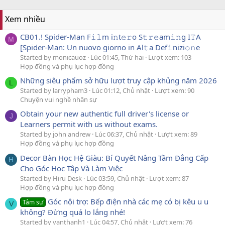
Xem nhiều
CB01.! Spider-Man F𝚒𝚕m i𝚗t𝚎𝚛o S𝚝𝚛𝚎am𝚒𝚗g I𝚃A
M
[Spider-Man: Un nuovo giorno in Al𝚝a Def𝚒nizi𝚘𝚗e
Started by monicauoz
Lúc 01:45, Thứ hai
Lượt xem: 103
Hợp đồng và phụ lục hợp đồng
Những siêu phẩm sở hữu lượt truy cập khủng năm 2026
L
Started by larrypham3
Lúc 01:12, Chủ nhật
Lượt xem: 90
Chuyện vui nghề nhân sự
Obtain your new authentic full driver's license or
J
Learners permit with us without exams.
Started by john andrew
Lúc 06:37, Chủ nhật
Lượt xem: 89
Hợp đồng và phụ lục hợp đồng
Decor Bàn Học Hệ Giàu: Bí Quyết Nâng Tầm Đẳng Cấp
H
Cho Góc Học Tập Và Làm Việc
Started by Hiru Desk
Lúc 03:59, Chủ nhật
Lượt xem: 87
Hợp đồng và phụ lục hợp đồng
Góc nội trợ: Bếp điện nhà các mẹ có bị kêu u u
Tâm sự
V
không? Đừng quá lo lắng nhé!
Started by vanthanh1
Lúc 04:57, Chủ nhật
Lượt xem: 76