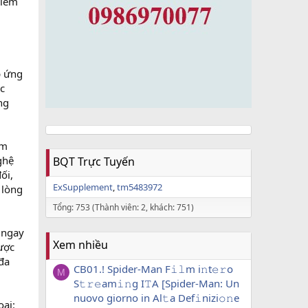
điểm
p ứng
c
ng
ảm
ghệ
BQT Trực Tuyến
ối,
ExSupplement
tm5483972
 lòng
Tổng: 753 (Thành viên: 2, khách: 751)
 ngay
Xem nhiều
được
đa
CB01.! Spider-Man F𝚒𝚕m i𝚗t𝚎𝚛o
M
S𝚝𝚛𝚎am𝚒𝚗g I𝚃A [Spider-Man: Un
nuovo giorno in Al𝚝a Def𝚒nizi𝚘𝚗e
ại: