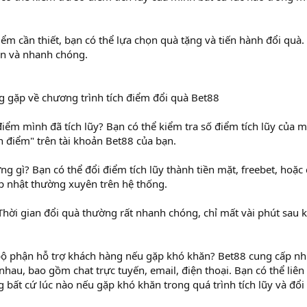
điểm cần thiết, bạn có thể lựa chọn quà tặng và tiến hành đổi quà
iản và nhanh chóng.
 gặp về chương trình tích điểm đổi quà Bet88
iểm mình đã tích lũy? Bạn có thể kiểm tra số điểm tích lũy của 
h điểm" trên tài khoản Bet88 của bạn.
ng gì? Bạn có thể đổi điểm tích lũy thành tiền mặt, freebet, hoặc 
ập nhật thường xuyên trên hệ thống.
 Thời gian đổi quà thường rất nhanh chóng, chỉ mất vài phút sau k
 bộ phận hỗ trợ khách hàng nếu gặp khó khăn? Bet88 cung cấp nh
hau, bao gồm chat trực tuyến, email, điện thoại. Bạn có thể liên
 bất cứ lúc nào nếu gặp khó khăn trong quá trình tích lũy và đổi