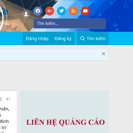
Đăng nhập
Đăng ký
Tìm kiếm
#1
hiên,
i
 định
trí