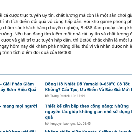
 cá cược trực tuyến uy tín, chất lượng mà còn là một sân chơi giả
trình tích điểm đổi quà vô cùng hấp dẫn. Với kho game phong p
 vụ chăm sóc khách hàng chuyên nghiệp, Bet88 đang ngày càng k
 trường. Nếu bạn đang tìm kiếm một nhà cái uy tín và chất lượng 
cược và giải trí trực tuyến hấp dẫn, thì Bet88 chắc chắn là một l
a ngay hôm nay để khám phá những điều thú vị và nhận được nhi
 trình tích điểm đổi quà của Bet88!
– Giải Pháp Giám
Đồng Hồ Nhiệt Độ Yamaki 0–650°C Có Tốt
Máy Bơm Hiệu Quả
Không? Cấu Tạo, Ưu Điểm Và Báo Giá Mới 
bởi
Trang Dantek
,
Lúc 11:04
 - mang mọi người
Thiết kế căn bếp theo công năng: Những
nguyên tắc giúp không gian nhỏ sử dụng 
quả
bởi
lenguyenbaongoc
,
Lúc 08:45
o phù hợp với đội
không chiến giữa Konate, Saliba và Ayoub 