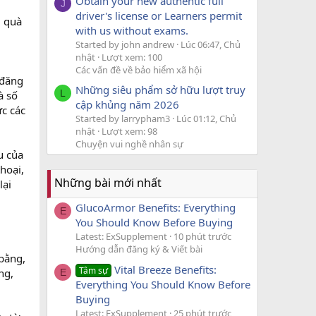
Obtain your new authentic full
J
driver's license or Learners permit
i quà
with us without exams.
Started by john andrew
Lúc 06:47, Chủ
nhật
Lượt xem: 100
Các vấn đề về bảo hiểm xã hội
 đăng
Những siêu phẩm sở hữu lượt truy
L
à số
cập khủng năm 2026
c các
Started by larrypham3
Lúc 01:12, Chủ
nhật
Lượt xem: 98
Chuyện vui nghề nhân sự
u của
thoại,
Những bài mới nhất
lại
GlucoArmor Benefits: Everything
E
You Should Know Before Buying
Latest: ExSupplement
10 phút trước
Hướng dẫn đăng ký & Viết bài
bằng,
Vital Breeze Benefits:
Tâm sự
ng,
E
Everything You Should Know Before
Buying
Latest: ExSupplement
25 phút trước