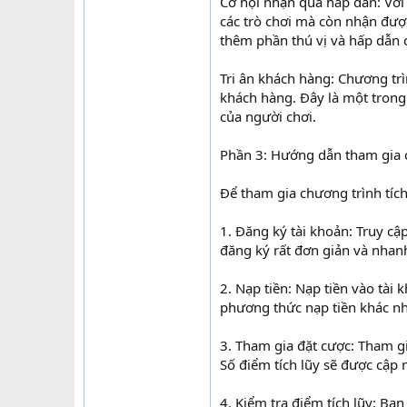
Cơ hội nhận quà hấp dẫn: Với 
các trò chơi mà còn nhận được
thêm phần thú vị và hấp dẫn 
Tri ân khách hàng: Chương trì
khách hàng. Đây là một trong
của người chơi.
Phần 3: Hướng dẫn tham gia c
Để tham gia chương trình tích
1. Đăng ký tài khoản: Truy cậ
đăng ký rất đơn giản và nhanh
2. Nạp tiền: Nạp tiền vào tài
phương thức nạp tiền khác n
3. Tham gia đặt cược: Tham gi
Số điểm tích lũy sẽ được cập 
4. Kiểm tra điểm tích lũy: Bạ