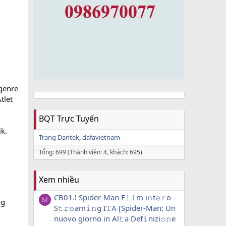
genre
tlet
BQT Trực Tuyến
k.
Trang Dantek
dafavietnam
Tổng: 699 (Thành viên: 4, khách: 695)
Xem nhiều
CB01.! Spider-Man F𝚒𝚕m i𝚗t𝚎𝚛o
M
ng
S𝚝𝚛𝚎am𝚒𝚗g I𝚃A [Spider-Man: Un
nuovo giorno in Al𝚝a Def𝚒nizi𝚘𝚗e