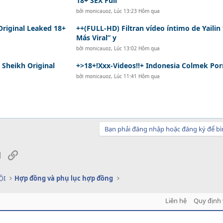
18+ SEX Full
bởi
monicauoz
,
Lúc 13:23 Hôm qua
 Original Leaked 18+
++(FULL-HD) Filtran vídeo íntimo de Yailin
Más Viral” y
bởi
monicauoz
,
Lúc 13:02 Hôm qua
Sheikh Original
+>18+!Xxx-Videos!!+ Indonesia Colmek Por
bởi
monicauoz
,
Lúc 11:41 Hôm qua
Bạn phải đăng nhập hoặc đăng ký để bì
sApp
Email
Link
ỘI
Hợp đồng và phụ lục hợp đồng
Liên hệ
Quy định 