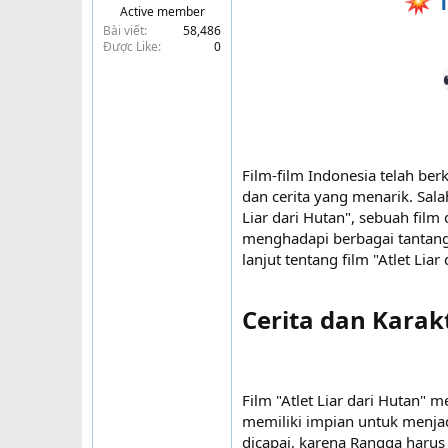
T
Active member
t
Bài viết
58,486
e
Được Like
0
r
Film-film Indonesia telah be
dan cerita yang menarik. Sala
Liar dari Hutan", sebuah fil
menghadapi berbagai tantanga
lanjut tentang film "Atlet L
Cerita dan Karakt
Film "Atlet Liar dari Hutan"
memiliki impian untuk menjad
dicapai, karena Rangga haru