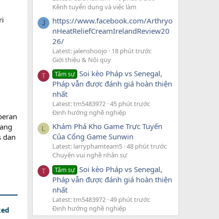
Kênh tuyển dụng và việc làm
ri
https://www.facebook.com/Arthryo
J
nHeatReliefCreamIrelandReview20
26/
Latest: jalenshoojo
18 phút trước
Giới thiệu & Nội quy
Soi kèo Pháp vs Senegal,
Tâm sự
T
Pháp vẫn được đánh giá hoàn thiện
nhất
Latest: tm5483972
45 phút trước
Định hướng nghề nghiệp
peran
Khám Phá Kho Game Trực Tuyến
yang
L
Của Cổng Game Sunwin
s dan
Latest: larryphamteam5
48 phút trước
Chuyện vui nghề nhân sự
Soi kèo Pháp vs Senegal,
Tâm sự
T
Pháp vẫn được đánh giá hoàn thiện
nhất
Latest: tm5483972
49 phút trước
Định hướng nghề nghiệp
ked