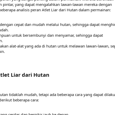
dan pintar, yang dapat mengalahkan lawan-lawan mereka dengan
 beberapa analisis peran Atlet Liar dari Hutan dalam permainan:
dengan cepat dan mudah melalui hutan, sehingga dapat menghi
udah.
puan untuk bersembunyi dan menyamar, sehingga dapat
n.
an alat-alat yang ada di hutan untuk melawan lawan-lawan, sep
in.
et Liar dari Hutan​
Hutan tidaklah mudah, tetapi ada beberapa cara yang dapat dilak
erikut beberapa cara:
ang cerdas dan berpikir jauh ke depan.