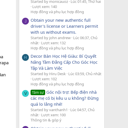
Started by monicauoz
Lúc 01:45, Thứ hai
Lượt xem: 140
Hợp đồng và phụ lục hợp đồng
Obtain your new authentic full
J
driver's license or Learners permit
with us without exams.
Started by john andrew
Lúc 06:37, Chủ
nhật
Lượt xem: 132
Hợp đồng và phụ lục hợp đồng
Decor Bàn Học Hệ Giàu: Bí Quyết
pa
H
Nâng Tầm Đẳng Cấp Cho Góc Học
erapa
Tập Và Làm Việc
Started by Hiru Desk
Lúc 03:59, Chủ nhật
dan
Lượt xem: 102
Hợp đồng và phụ lục hợp đồng
Góc nội trợ: Bếp điện nhà
Tâm sự
V
các mẹ có bị kêu u u không? Đừng
quá lo lắng nhé!
Started by vanthanh1
Lúc 04:57, Chủ
nhật
Lượt xem: 100
Thông tin & góp ý