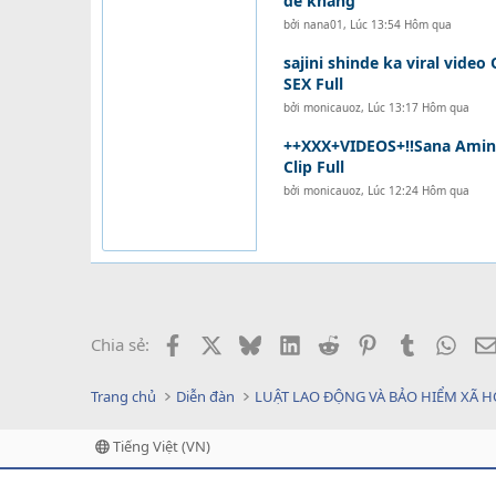
đề kháng
bởi
nana01
,
Lúc 13:54 Hôm qua
sajini shinde ka viral video
SEX Full
bởi
monicauoz
,
Lúc 13:17 Hôm qua
++XXX+VIDEOS+!!Sana Amin 
Clip Full
bởi
monicauoz
,
Lúc 12:24 Hôm qua
Facebook
X
Bluesky
LinkedIn
Reddit
Pinterest
Tumblr
What
Chia sẻ:
Trang chủ
Diễn đàn
LUẬT LAO ĐỘNG VÀ BẢO HIỂM XÃ H
Tiếng Việt (VN)