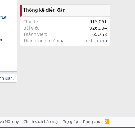
Thống kê diễn đàn
 “La
Chủ đề
915,061
Bài viết
926,904
Thành viên
65,758
n
Thành viên mới nhất
uktrimexa
nh luận.
và Nội quy
Chính sách bảo mật
Trợ giúp
Trang chủ
R
S
S