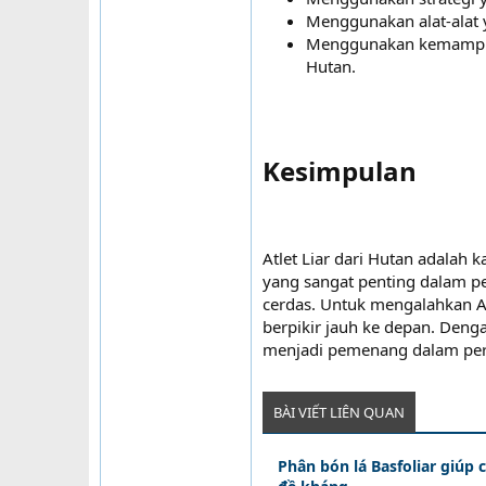
Menggunakan alat-alat y
Menggunakan kemampuan
Hutan.
Kesimpulan​
Atlet Liar dari Hutan adalah
yang sangat penting dalam p
cerdas. Untuk mengalahkan At
berpikir jauh ke depan. Denga
menjadi pemenang dalam pe
BÀI VIẾT LIÊN QUAN
Phân bón lá Basfoliar giúp 