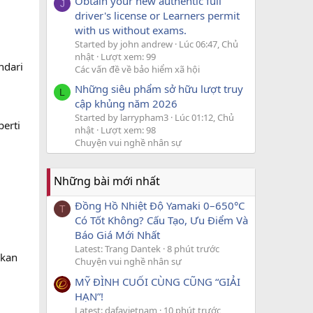
Obtain your new authentic full
J
driver's license or Learners permit
with us without exams.
Started by john andrew
Lúc 06:47, Chủ
nhật
Lượt xem: 99
ndari
Các vấn đề về bảo hiểm xã hội
Những siêu phẩm sở hữu lượt truy
L
cập khủng năm 2026
Started by larrypham3
Lúc 01:12, Chủ
erti
nhật
Lượt xem: 98
Chuyện vui nghề nhân sự
Những bài mới nhất
Đồng Hồ Nhiệt Độ Yamaki 0–650°C
T
Có Tốt Không? Cấu Tạo, Ưu Điểm Và
Báo Giá Mới Nhất
Latest: Trang Dantek
8 phút trước
ukan
Chuyện vui nghề nhân sự
MỸ ĐÌNH CUỐI CÙNG CŨNG “GIẢI
HẠN”!
Latest: dafavietnam
10 phút trước