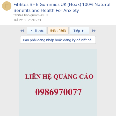
FitBites BHB Gummies UK (Hoax) 100% Natural
F
Benefits and Health For Anxiety
fitbites bhb gummies uk
Trả lời
0
26/10/23
First
Last
Trước
543 of 563
Tiếp
Bạn phải đăng nhập hoặc đăng ký để viết bài.