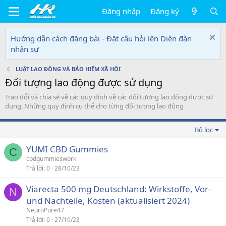
Đăng nhập
Đăng ký
Hướng dẫn cách đăng bài - Đặt câu hỏi lên Diễn đàn
nhân sự
LUẬT LAO ĐỘNG VÀ BẢO HIỂM XÃ HỘI
Đối tượng lao động được sử dụng
Trao đổi và chia sẻ về các quy định về các đối tượng lao động được sử
dụng. Những quy định cụ thể cho từng đối tượng lao động
Bộ lọc
YUMI CBD Gummies
C
cbdgummieswork
Trả lời
0
28/10/23
Viarecta 500 mg Deutschland: Wirkstoffe, Vor-
N
und Nachteile, Kosten (aktualisiert 2024)
NeuroPure47
Trả lời
0
27/10/23