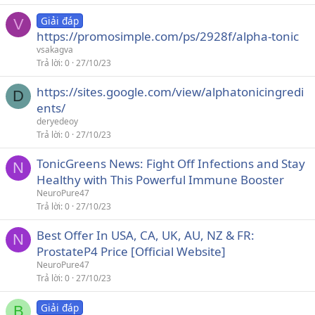
Giải đáp
V
https://promosimple.com/ps/2928f/alpha-tonic
vsakagva
Trả lời
0
27/10/23
https://sites.google.com/view/alphatonicingredi
D
ents/
deryedeoy
Trả lời
0
27/10/23
TonicGreens News: Fight Off Infections and Stay
N
Healthy with This Powerful Immune Booster
NeuroPure47
Trả lời
0
27/10/23
Best Offer In USA, CA, UK, AU, NZ & FR:
N
ProstateP4 Price [Official Website]
NeuroPure47
Trả lời
0
27/10/23
Giải đáp
B