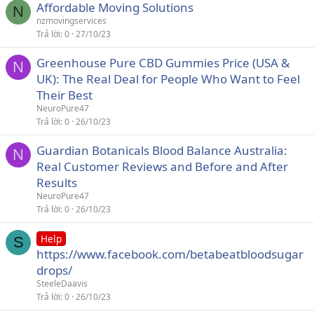
Affordable Moving Solutions
N
nzmovingservices
Trả lời
0
27/10/23
Greenhouse Pure CBD Gummies Price (USA &
N
UK): The Real Deal for People Who Want to Feel
Their Best
NeuroPure47
Trả lời
0
26/10/23
Guardian Botanicals Blood Balance Australia:
N
Real Customer Reviews and Before and After
Results
NeuroPure47
Trả lời
0
26/10/23
Help
S
https://www.facebook.com/betabeatbloodsugar
drops/
SteeleDaavis
Trả lời
0
26/10/23