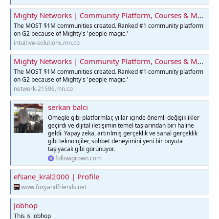
Mighty Networks | Community Platform, Courses & Memberships
The MOST $1M communities created. Ranked #1 community platform
on G2 because of Mighty's 'people magic.'
intuitive-solutions.mn.co
Mighty Networks | Community Platform, Courses & Memberships
The MOST $1M communities created. Ranked #1 community platform
on G2 because of Mighty's 'people magic.'
network-21596.mn.co
serkan balci
Omegle gibi platformlar, yıllar içinde önemli değişiklikler
geçirdi ve dijital iletişimin temel taşlarından biri haline
geldi. Yapay zeka, artırılmış gerçeklik ve sanal gerçeklik
gibi teknolojiler, sohbet deneyimini yeni bir boyuta
taşıyacak gibi görünüyor.
followgrown.com
efsane_kral2000 | Profile
www.foxyandfriends.net
Jobhop
This is jobhop