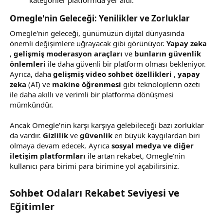
kategoriler platformda yer aldı.
Omegle'nin Geleceği: Yenilikler ve Zorluklar
Omegle'nin geleceği, günümüzün dijital dünyasında
önemli değişimlere uğrayacak gibi görünüyor.
Yapay zeka
,
gelişmiş moderasyon araçları
ve
bunların güvenlik
önlemleri
ile daha güvenli bir platform olması bekleniyor.
Ayrıca, daha
gelişmiş video sohbet özellikleri
,
yapay
zeka
(AI) ve
makine öğrenmesi
gibi teknolojilerin özeti
ile daha akıllı ve verimli bir platforma dönüşmesi
mümkündür.
Ancak Omegle'nin karşı karşıya gelebileceği bazı zorluklar
da vardır.
Gizlilik
ve
güvenlik
en büyük kaygılardan biri
olmaya devam edecek. Ayrıca
sosyal medya ve diğer
iletişim platformları
ile artan rekabet, Omegle'nin
kullanıcı para birimi para birimine yol açabilirsiniz.
Sohbet Odaları Rekabet Seviyesi ve
Eğitimler