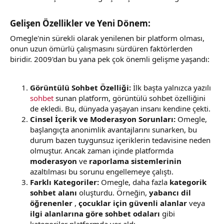
Gelişen Özellikler ve Yeni Dönem:
Omegle'nin sürekli olarak yenilenen bir platform olması,
onun uzun ömürlü çalışmasını sürdüren faktörlerden
biridir. 2009'dan bu yana pek çok önemli gelişme yaşandı:
Görüntülü Sohbet Özelliği:
İlk başta yalnızca yazılı
sohbet
sunan platform, görüntülü sohbet özelliğini
de ekledi. Bu, dünyada yaşayan insanı kendine çekti.
Cinsel İçerik ve Moderasyon Sorunları:
Omegle,
başlangıçta anonimlik avantajlarını sunarken, bu
durum bazen tuygunsuz içeriklerin tedavisine neden
olmuştur. Ancak zaman içinde platformda
moderasyon
ve
raporlama sistemlerinin
azaltılması bu sorunu engellemeye çalıştı.
Farklı Kategoriler:
Omegle, daha fazla
kategorik
sohbet alanı
oluşturdu. Örneğin,
yabancı dil
öğrenenler
,
çocuklar için güvenli alanlar
veya
ilgi alanlarına göre sohbet odaları
gibi