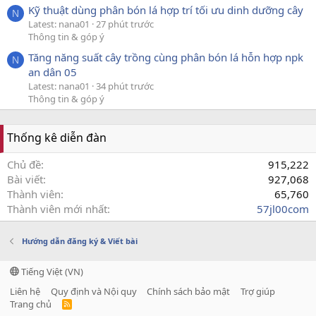
Kỹ thuật dùng phân bón lá hợp trí tối ưu dinh dưỡng cây
N
Latest: nana01
27 phút trước
Thông tin & góp ý
Tăng năng suất cây trồng cùng phân bón lá hỗn hợp npk
N
an dân 05
Latest: nana01
34 phút trước
Thông tin & góp ý
Thống kê diễn đàn
Chủ đề
915,222
Bài viết
927,068
Thành viên
65,760
Thành viên mới nhất
57jl00com
Hướng dẫn đăng ký & Viết bài
Tiếng Việt (VN)
Liên hệ
Quy định và Nội quy
Chính sách bảo mật
Trợ giúp
Trang chủ
R
S