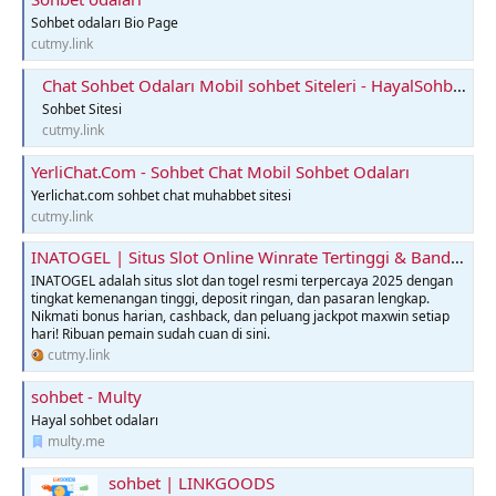
Sohbet odaları Bio Page
cutmy.link
Chat Sohbet Odaları Mobil sohbet Siteleri - HayalSohbet.Net
Sohbet Sitesi
cutmy.link
YerliChat.Com - Sohbet Chat Mobil Sohbet Odaları
Yerlichat.com sohbet chat muhabbet sitesi
cutmy.link
INATOGEL | Situs Slot Online Winrate Tertinggi & Bandar Togel Resmi Hadiah Besar 2025!
INATOGEL adalah situs slot dan togel resmi terpercaya 2025 dengan
tingkat kemenangan tinggi, deposit ringan, dan pasaran lengkap.
Nikmati bonus harian, cashback, dan peluang jackpot maxwin setiap
hari! Ribuan pemain sudah cuan di sini.
cutmy.link
sohbet - Multy
Hayal sohbet odaları
multy.me
sohbet | LINKGOODS