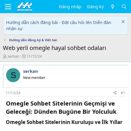
Đăng nhập
Đăng ký
Hướng dẫn cách đăng bài - Đặt câu hỏi lên Diễn đàn
nhân sự
Hướng dẫn đăng ký & Viết bài
Web yerli omegle hayal sohbet odaları
T
N
serkan
11/12/24
h
g
r
à
serkan
e
y
S
a
g
New member
d
ử
s
i
t
11/12/24
#1
a
Omegle Sohbet Sitelerinin Geçmişi ve
r
t
Geleceği: Dünden Bugüne Bir Yolculuk
e
r
Omegle Sohbet Sitelerinin Kuruluşu ve İlk Yıllar