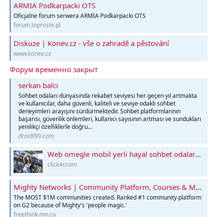
ARMIA Podkarpacki OTS
Oficjalne forum serwera ARMIA Podkarpacki OTS
forum.toproste.pl
Diskuze | Konev.cz - vše o zahradě a pěstování
www.konev.cz
Форум временно закрыт
serkan balci
Sohbet odaları dünyasında rekabet seviyesi her geçen yıl artmakta
ve kullanıcılar, daha güvenli, kaliteli ve seviye odaklı sohbet
deneyimleri arayışını sürdürmektedir. Sohbet platformlarının
başarısı, güvenlik önlemleri, kullanıcı sayısının artması ve sundukları
yenilikçi özelliklerle doğru...
droidt99.com
Web omegle mobil yerli hayal sohbet odalar? | Click4R
click4r.com
Mighty Networks | Community Platform, Courses & Memberships
The MOST $1M communities created. Ranked #1 community platform
on G2 because of Mighty's 'people magic.'
freethink.mn.co