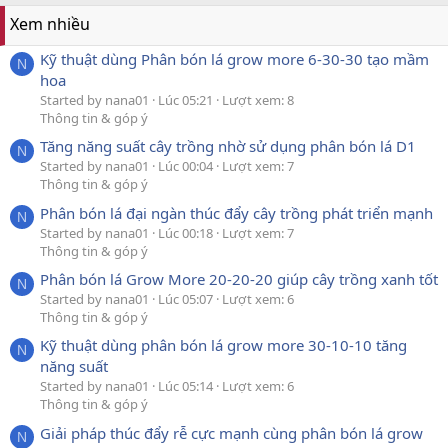
Xem nhiều
Kỹ thuật dùng Phân bón lá grow more 6-30-30 tạo mầm
N
hoa
Started by nana01
Lúc 05:21
Lượt xem: 8
Thông tin & góp ý
Tăng năng suất cây trồng nhờ sử dụng phân bón lá D1
N
Started by nana01
Lúc 00:04
Lượt xem: 7
Thông tin & góp ý
Phân bón lá đại ngàn thúc đẩy cây trồng phát triển mạnh
N
Started by nana01
Lúc 00:18
Lượt xem: 7
Thông tin & góp ý
Phân bón lá Grow More 20-20-20 giúp cây trồng xanh tốt
N
Started by nana01
Lúc 05:07
Lượt xem: 6
Thông tin & góp ý
Kỹ thuật dùng phân bón lá grow more 30-10-10 tăng
N
năng suất
Started by nana01
Lúc 05:14
Lượt xem: 6
Thông tin & góp ý
Giải pháp thúc đẩy rễ cực mạnh cùng phân bón lá grow
N