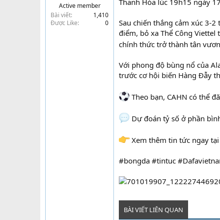
Thanh Hóa lúc 19h15 ngày 17
Active member
t
Bài viết
1,410
e
Sau chiến thắng cảm xúc 3-2
Được Like
0
r
điểm, bỏ xa Thể Công Viettel 
chính thức trở thành tân vư
Với phong độ bùng nổ của Al
trước cơ hội biến Hàng Đẫy th
Theo bạn, CAHN có thể đ
Dự đoán tỷ số ở phần bình
Xem thêm tin tức ngay tạ
#bongda #tintuc #Dafavietn
BÀI VIẾT LIÊN QUAN