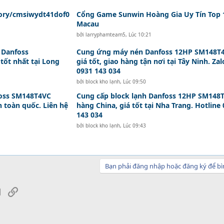
tory/cmsiwydt41dof0
Cổng Game Sunwin Hoàng Gia Uy Tín Top 
Macau
bởi
larryphamteam5
,
Lúc 10:21
 Danfoss
Cung ứng máy nén Danfoss 12HP SM148T
tốt nhất tại Long
giá tốt, giao hàng tận nơi tại Tây Ninh. Zal
0931 143 034
bởi
block kho lạnh
,
Lúc 09:50
foss SM148T4VC
Cung cấp block lạnh Danfoss 12HP SM148
n toàn quốc. Liên hệ
hàng China, giá tốt tại Nha Trang. Hotline
143 034
bởi
block kho lạnh
,
Lúc 09:43
Bạn phải đăng nhập hoặc đăng ký để bì
sApp
Email
Link