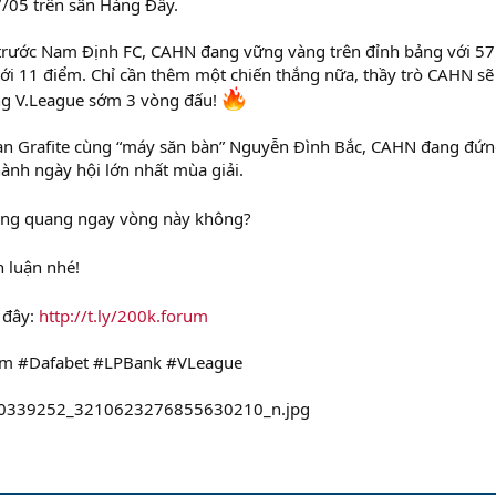
/05 trên sân Hàng Đẫy.
 trước Nam Định FC, CAHN đang vững vàng trên đỉnh bảng với 57
tới 11 điểm. Chỉ cần thêm một chiến thắng nữa, thầy trò CAHN sẽ
ơng V.League sớm 3 vòng đấu!
an Grafite cùng “máy săn bàn” Nguyễn Đình Bắc, CAHN đang đứ
ành ngày hội lớn nhất mùa giải.
ăng quang ngay vòng này không?
 luận nhé!
i đây:
http://t.ly/200k.forum
am #Dafabet #LPBank #VLeague