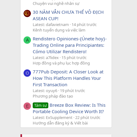
Chuyện vui nghề nhân sự
30 NĂM VẪN CHƯA THỂ VÔ ĐỊCH
ASEAN CUP!
Latest: dafavietnam
14 phút trước
Kênh tuyển dụng và việc làm
Rendistero Opiniones-{Únete hoy}-
A
Trading Online para Principiantes:
Cómo Utilizar Rendistero!
Latest: a7lidex
15 phút trước
Hợp đồng và phụ lục hợp đồng
777Pub Deposit: A Closer Look at
O
How This Platform Handles Your
First Transaction
Latest: oyuy6
19 phút trước
Phương pháp đào tạo
Breeze Box Review: Is This
Tâm sự
E
Portable Cooling Device Worth It?
Latest: ExSupplement
22 phút trước
Hướng dẫn đăng ký & Viết bài