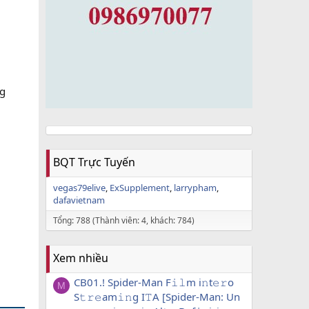
ng
BQT Trực Tuyến
vegas79elive
ExSupplement
larrypham
dafavietnam
Tổng: 788 (Thành viên: 4, khách: 784)
Xem nhiều
CB01.! Spider-Man F𝚒𝚕m i𝚗t𝚎𝚛o
M
S𝚝𝚛𝚎am𝚒𝚗g I𝚃A [Spider-Man: Un