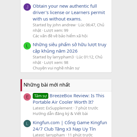
Obtain your new authentic full
J
driver's license or Learners permit
with us without exams.
Started by john andrew
Lúc 06:47, Chủ
nhật
Lượt xem: 99
Các vấn đề về bảo hiểm xã hội
Những siêu phẩm sở hữu lượt truy
L
cập khủng năm 2026
Started by larrypham3
Lúc 01:12, Chủ
nhật
Lượt xem: 98
Chuyện vui nghề nhân sự
Những bài mới nhất
BreezeBox Review: Is This
Tâm sự
E
Portable Air Cooler Worth It?
Latest: ExSupplement
7 phút trước
Hướng dẫn đăng ký & Viết bài
Kingfun.com | Cổng Game Kingfun
L
24/7 Club Tặng x3 Nạp Uy Tín
Latest: larrypham
11 phút trước