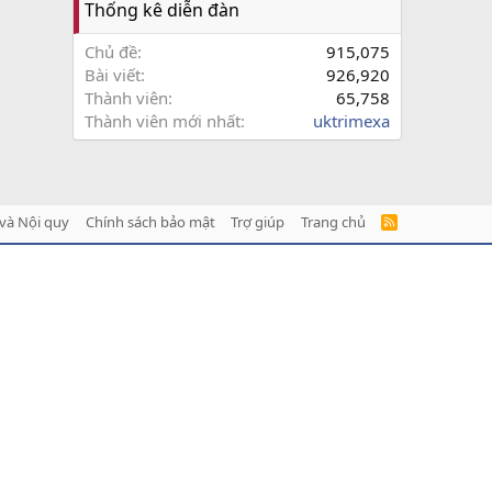
Thống kê diễn đàn
Chủ đề
915,075
Bài viết
926,920
Thành viên
65,758
Thành viên mới nhất
uktrimexa
và Nội quy
Chính sách bảo mật
Trợ giúp
Trang chủ
R
S
S