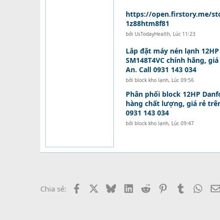
https://open.firstory.me/s
1z88htm8f81
bởi
UsTodayHealth
,
Lúc 11:23
Lắp đặt máy nén lạnh 12HP
SM148T4VC chính hãng, giá 
An. Call 0931 143 034
bởi
block kho lạnh
,
Lúc 09:56
Phân phối block 12HP Dan
hàng chất lượng, giá rẻ trê
0931 143 034
bởi
block kho lạnh
,
Lúc 09:47
Facebook
X
Bluesky
LinkedIn
Reddit
Pinterest
Tumblr
What
Chia sẻ: