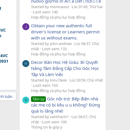
nuovo giorno in Al𝚝a Def𝚒nizi𝚘𝚗e
Started by monicauoz
Lúc 01:45, Thứ hai
1
Lượt xem: 140
Hợp đồng và phụ lục hợp đồng
Obtain your new authentic full
J
4VC
driver's license or Learners permit
o
with us without exams.
Started by john andrew
Lúc 06:37, Chủ
nhật
Lượt xem: 133
Hợp đồng và phụ lục hợp đồng
T4VC
 0931
Decor Bàn Học Hệ Giàu: Bí Quyết
H
Nâng Tầm Đẳng Cấp Cho Góc Học
Tập Và Làm Việc
Started by Hiru Desk
Lúc 03:59, Chủ nhật
Lượt xem: 103
Hợp đồng và phụ lục hợp đồng
nh luận.
Góc nội trợ: Bếp điện nhà
Tâm sự
V
các mẹ có bị kêu u u không? Đừng
quá lo lắng nhé!
Started by vanthanh1
Lúc 04:57, Chủ
nhật
Lượt xem: 100
Thông tin & góp ý