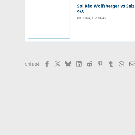
Soi Kèo Wolfsberger vs Sal
9/8
bởi
f88ok
,
Lúc 04:45
Facebook
X
Bluesky
LinkedIn
Reddit
Pinterest
Tumblr
What
Chia sẻ: