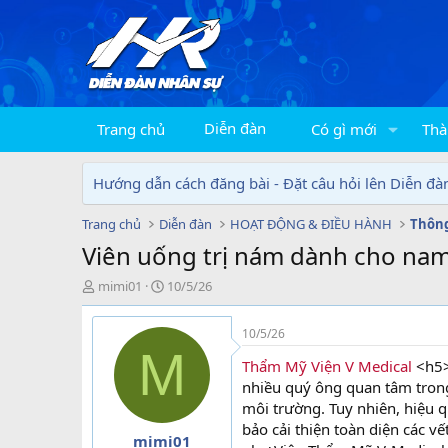
Diễn đàn
Trang chủ
Có gì mới
Thà
Hướng dẫn cách đăng bài - Đặt câu hỏi lên Diễn đà
Trang chủ
Diễn đàn
HOẠT ĐỘNG & ĐIỀU HÀNH
Thông
Viên uống trị nám dành cho nam 
T
N
mimi01
10/5/26
h
g
r
à
10/5/26
e
y
M
a
g
Thẩm Mỹ Viện V Medical
<h5>
d
ử
nhiều quý ông quan tâm trong v
s
i
môi trường. Tuy nhiên, hiệu 
t
bảo cải thiện toàn diện các vế
a
mimi01
r