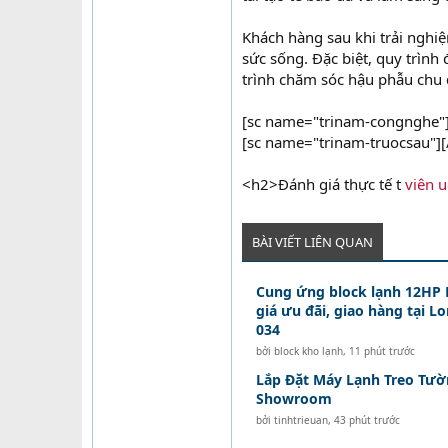
Khách hàng sau khi trải nghiệ
sức sống. Đặc biệt, quy trình 
trình chăm sóc hậu phẫu chu 
[sc name="trinam-congnghe"]
[sc name="trinam-truocsau"][
<h2>Đánh giá thực tế t
viên 
BÀI VIẾT LIÊN QUAN
Cung ứng block lạnh 12HP
giá ưu đãi, giao hàng tại L
034
bởi
block kho lạnh
,
11 phút trước
Lắp Đặt Máy Lạnh Treo Tườ
Showroom
bởi
tinhtrieuan
,
43 phút trước