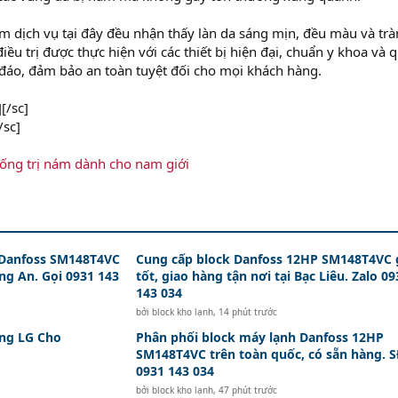
m dịch vụ tại đây đều nhận thấy làn da sáng mịn, đều màu và trà
điều trị được thực hiện với các thiết bị hiện đại, chuẩn y khoa và 
đáo, đảm bảo an toàn tuyệt đối cho mọi khách hàng.
[/sc]
/sc]
uống trị nám dành cho nam giới
 Danfoss SM148T4VC
Cung cấp block Danfoss 12HP SM148T4VC 
ong An. Gọi 0931 143
tốt, giao hàng tận nơi tại Bạc Liêu. Zalo 09
143 034
bởi
block kho lạnh
,
14 phút trước
ng LG Cho
Phân phối block máy lạnh Danfoss 12HP
SM148T4VC trên toàn quốc, có sẵn hàng. 
0931 143 034
bởi
block kho lạnh
,
47 phút trước