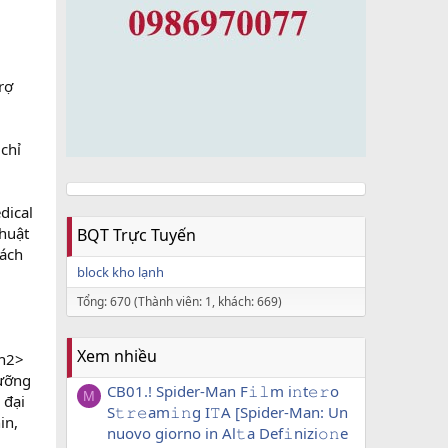
rợ
chỉ
dical
thuật
BQT Trực Tuyến
ách
block kho lạnh
Tổng: 670 (Thành viên: 1, khách: 669)
Xem nhiều
/h2>
dưỡng
CB01.! Spider-Man F𝚒𝚕m i𝚗t𝚎𝚛o
M
 đại
S𝚝𝚛𝚎am𝚒𝚗g I𝚃A [Spider-Man: Un
in,
nuovo giorno in Al𝚝a Def𝚒nizi𝚘𝚗e