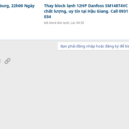
zburg, 22h00 Ngày
Thay block lạnh 12HP Danfoss SM148T4VC
chất lượng, uy tín tại Hậu Giang. Call 0931
034
bởi
block kho lạnh
,
Lúc 04:30
Bạn phải đăng nhập hoặc đăng ký để bì
sApp
Email
Link