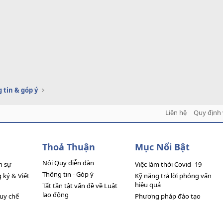
 tin & góp ý
Liên hệ
Quy định 
Thoả Thuận
Mục Nổi Bật
Nội Quy diễn đàn
n sự
Việc làm thời Covid- 19
Thông tin - Góp ý
ký & Viết
Kỹ năng trả lời phỏng vấn
hiệu quả
Tất tần tật vấn đề về Luật
lao động
quy chế
Phương pháp đào tạo