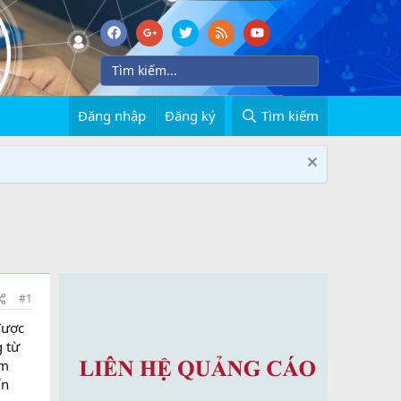
Đăng nhập
Đăng ký
Tìm kiếm
#1
được
g từ
ảm
ín