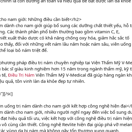
hính là con đường an toàn và hiệu quả để đạt được làn da khỏe
cho nam giới: Những điều cần biết</h2>
m dành cho nam giới giúp bổ sung các dưỡng chất thiết yếu, hỗ t
rong. Các thành phần phổ biến thường bao gồm vitamin C, E,
chiết xuất thảo dược có khả năng chống oxy hóa, giảm hắc sắc tố
cho thấy, đối với những vết nám lâu năm hoặc nám sâu, viên uống 
hể loại bỏ nám triệt để.
ới phương pháp điều trị nám chuyên nghiệp tại Viện Thẩm Mỹ V-Me
ngũ bác sĩ giàu kinh nghiệm hơn 15 năm trong ngành thẩm mỹ, kỹ 
 tế,
Điều Trị Nám
Viện Thẩm Mỹ V-Medical đã giúp hàng ngàn kh
u quả, tôn vinh làn da khỏe đẹp tự nhiên.
][/sc]
ên uống trị nám dành cho nam giới kết hợp công nghệ hiện đại<
ám dành cho nam giới, nhiều người nghĩ ngay đến việc bổ sung 
 đạt hiệu quả tối ưu, việc kết hợp với công nghệ điều trị nám hiện
 vô cùng cần thiết. Công nghệ Revlite hiện đại giúp phá vỡ melan
g các vùng da bị nám mà không gây tổn thương xung quanh.