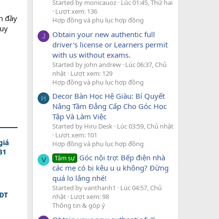
Started by monicauoz
Lúc 01:45, Thứ hai
Lượt xem: 136
n đầy
Hợp đồng và phụ lục hợp đồng
quy
Obtain your new authentic full
J
driver's license or Learners permit
with us without exams.
Started by john andrew
Lúc 06:37, Chủ
nhật
Lượt xem: 129
Hợp đồng và phụ lục hợp đồng
Decor Bàn Học Hệ Giàu: Bí Quyết
H
Nâng Tầm Đẳng Cấp Cho Góc Học
Tập Và Làm Việc
Started by Hiru Desk
Lúc 03:59, Chủ nhật
Lượt xem: 101
giá
Hợp đồng và phụ lục hợp đồng
31
Góc nội trợ: Bếp điện nhà
Tâm sự
V
các mẹ có bị kêu u u không? Đừng
quá lo lắng nhé!
Started by vanthanh1
Lúc 04:57, Chủ
SĐT
nhật
Lượt xem: 98
Thông tin & góp ý