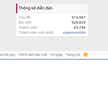
Thống kê diễn đàn
Chủ đề
914,987
Bài viết
926,829
Thành viên
65,749
Thành viên mới nhất
vipwinmobile
và Nội quy
Chính sách bảo mật
Trợ giúp
Trang chủ
R
S
S