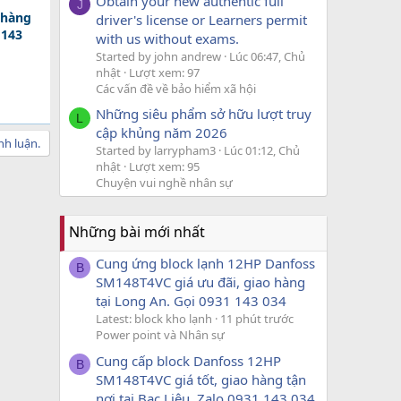
Obtain your new authentic full
J
 hàng
driver's license or Learners permit
 143
with us without exams.
Started by john andrew
Lúc 06:47, Chủ
nhật
Lượt xem: 97
Các vấn đề về bảo hiểm xã hội
Những siêu phẩm sở hữu lượt truy
L
cập khủng năm 2026
nh luận.
Started by larrypham3
Lúc 01:12, Chủ
nhật
Lượt xem: 95
Chuyện vui nghề nhân sự
Những bài mới nhất
Cung ứng block lạnh 12HP Danfoss
B
SM148T4VC giá ưu đãi, giao hàng
tại Long An. Gọi 0931 143 034
Latest: block kho lạnh
11 phút trước
Power point và Nhân sự
Cung cấp block Danfoss 12HP
B
SM148T4VC giá tốt, giao hàng tận
nơi tại Bạc Liêu. Zalo 0931 143 034