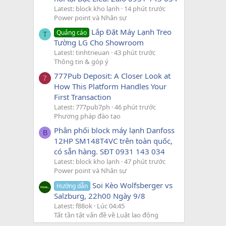
Latest: block kho lạnh
14 phút trước
Power point và Nhân sự
Lắp Đặt Máy Lạnh Treo
Quảng cáo
T
Tường LG Cho Showroom
Latest: tinhtrieuan
43 phút trước
Thông tin & góp ý
777Pub Deposit: A Closer Look at
7
How This Platform Handles Your
First Transaction
Latest: 777pub7ph
46 phút trước
Phương pháp đào tạo
Phân phối block máy lạnh Danfoss
B
12HP SM148T4VC trên toàn quốc,
có sẵn hàng. SĐT 0931 143 034
Latest: block kho lạnh
47 phút trước
Power point và Nhân sự
Soi Kèo Wolfsberger vs
Hướng dẫn
Salzburg, 22h00 Ngày 9/8
Latest: f88ok
Lúc 04:45
Tất tần tật vấn đề về Luật lao động