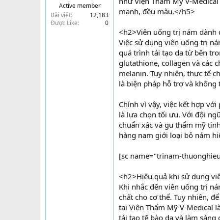
như Viện Thẩm Mỹ V-Medical c
Active member
t
mạnh, đều màu.</h5>
Bài viết
12,183
e
Được Like
0
r
<h2>Viên uống trị nám dành 
Việc sử dụng viên uống trị ná
quá trình tái tạo da từ bên t
glutathione, collagen và các 
melanin. Tuy nhiên, thực tế 
là biện pháp hỗ trợ và không t
Chính vì vậy, việc kết hợp v
là lựa chọn tối ưu. Với đội 
chuẩn xác và gu thẩm mỹ tinh
hàng nam giới loại bỏ nám hiệ
[sc name="trinam-thuonghieu"
<h2>Hiệu quả khi sử dụng vi
Khi nhắc đến viên uống trị n
chất cho cơ thể. Tuy nhiên, để
tại Viện Thẩm Mỹ V-Medical là
tái tạo tế bào da và làm sán