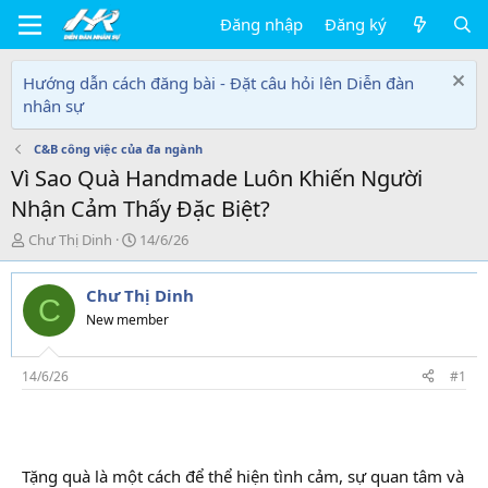
Đăng nhập
Đăng ký
Hướng dẫn cách đăng bài - Đặt câu hỏi lên Diễn đàn
nhân sự
C&B công việc của đa ngành
Vì Sao Quà Handmade Luôn Khiến Người
Nhận Cảm Thấy Đặc Biệt?
T
N
Chư Thị Dinh
14/6/26
h
g
r
à
Chư Thị Dinh
e
y
C
a
g
New member
d
ử
s
i
t
14/6/26
#1
a
r
t
e
r
Tặng quà là một cách để thể hiện tình cảm, sự quan tâm và