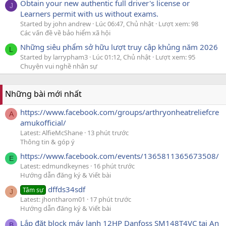
Obtain your new authentic full driver's license or
J
Learners permit with us without exams.
Started by john andrew
Lúc 06:47, Chủ nhật
Lượt xem: 98
Các vấn đề về bảo hiểm xã hội
Những siêu phẩm sở hữu lượt truy cập khủng năm 2026
L
Started by larrypham3
Lúc 01:12, Chủ nhật
Lượt xem: 95
Chuyện vui nghề nhân sự
Những bài mới nhất
https://www.facebook.com/groups/arthryonheatreliefcre
A
amukofficial/
Latest: AlfieMcShane
13 phút trước
Thông tin & góp ý
https://www.facebook.com/events/1365811365673508/
E
Latest: edmundkeynes
16 phút trước
Hướng dẫn đăng ký & Viết bài
dffds34sdf
Tâm sự
J
Latest: jhontharom01
17 phút trước
Hướng dẫn đăng ký & Viết bài
Lắp đặt block máy lạnh 12HP Danfoss SM148T4VC tại An
B