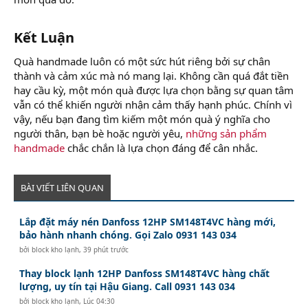
Kết Luận​
Quà handmade luôn có một sức hút riêng bởi sự chân
thành và cảm xúc mà nó mang lại. Không cần quá đắt tiền
hay cầu kỳ, một món quà được lựa chọn bằng sự quan tâm
vẫn có thể khiến người nhận cảm thấy hạnh phúc. Chính vì
vậy, nếu bạn đang tìm kiếm một món quà ý nghĩa cho
người thân, bạn bè hoặc người yêu,
những sản phẩm
handmade
chắc chắn là lựa chọn đáng để cân nhắc.
BÀI VIẾT LIÊN QUAN
Lắp đặt máy nén Danfoss 12HP SM148T4VC hàng mới,
bảo hành nhanh chóng. Gọi Zalo 0931 143 034
bởi
block kho lạnh
,
39 phút trước
Thay block lạnh 12HP Danfoss SM148T4VC hàng chất
lượng, uy tín tại Hậu Giang. Call 0931 143 034
bởi
block kho lạnh
,
Lúc 04:30