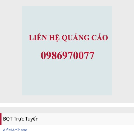
BQT Trực Tuyến
AlfieMcShane