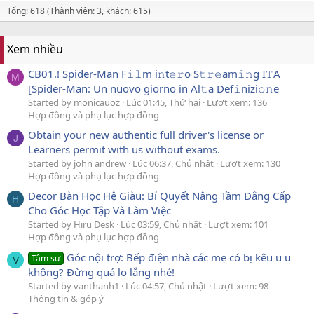
Tổng: 618 (Thành viên: 3, khách: 615)
Xem nhiều
CB01.! Spider-Man F𝚒𝚕m i𝚗t𝚎𝚛o S𝚝𝚛𝚎am𝚒𝚗g I𝚃A
M
[Spider-Man: Un nuovo giorno in Al𝚝a Def𝚒nizi𝚘𝚗e
Started by monicauoz
Lúc 01:45, Thứ hai
Lượt xem: 136
Hợp đồng và phụ lục hợp đồng
Obtain your new authentic full driver's license or
J
Learners permit with us without exams.
Started by john andrew
Lúc 06:37, Chủ nhật
Lượt xem: 130
Hợp đồng và phụ lục hợp đồng
Decor Bàn Học Hệ Giàu: Bí Quyết Nâng Tầm Đẳng Cấp
H
Cho Góc Học Tập Và Làm Việc
Started by Hiru Desk
Lúc 03:59, Chủ nhật
Lượt xem: 101
Hợp đồng và phụ lục hợp đồng
Góc nội trợ: Bếp điện nhà các mẹ có bị kêu u u
Tâm sự
V
không? Đừng quá lo lắng nhé!
Started by vanthanh1
Lúc 04:57, Chủ nhật
Lượt xem: 98
Thông tin & góp ý