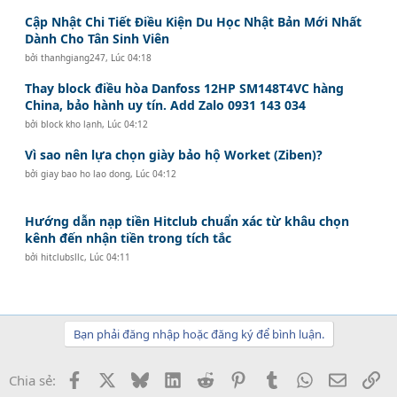
Cập Nhật Chi Tiết Điều Kiện Du Học Nhật Bản Mới Nhất
Dành Cho Tân Sinh Viên
bởi
thanhgiang247
,
Lúc 04:18
Thay block điều hòa Danfoss 12HP SM148T4VC hàng
China, bảo hành uy tín. Add Zalo 0931 143 034
bởi
block kho lạnh
,
Lúc 04:12
Vì sao nên lựa chọn giày bảo hộ Worket (Ziben)?
bởi
giay bao ho lao dong
,
Lúc 04:12
Hướng dẫn nạp tiền Hitclub chuẩn xác từ khâu chọn
kênh đến nhận tiền trong tích tắc
bởi
hitclubsllc
,
Lúc 04:11
Bạn phải đăng nhập hoặc đăng ký để bình luận.
Facebook
X
Bluesky
LinkedIn
Reddit
Pinterest
Tumblr
WhatsApp
Email
Li
Chia sẻ: