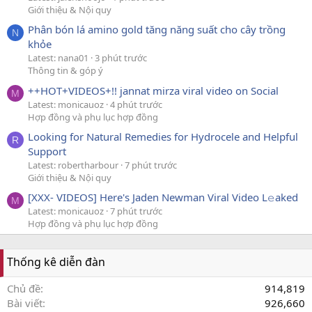
Giới thiệu & Nội quy
Phân bón lá amino gold tăng năng suất cho cây trồng
N
khỏe
Latest: nana01
3 phút trước
Thông tin & góp ý
++HOT+VIDEOS+!! jannat mirza viral video on Social
M
Latest: monicauoz
4 phút trước
Hợp đồng và phụ lục hợp đồng
Looking for Natural Remedies for Hydrocele and Helpful
R
Support
Latest: robertharbour
7 phút trước
Giới thiệu & Nội quy
[XXX- VIDEOS] Here's Jaden Newman Viral Video L𝚎aked
M
Latest: monicauoz
7 phút trước
Hợp đồng và phụ lục hợp đồng
Thống kê diễn đàn
Chủ đề
914,819
Bài viết
926,660