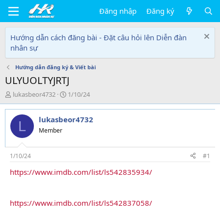
Đăng nhập
Đăng ký
Hướng dẫn cách đăng bài - Đặt câu hỏi lên Diễn đàn
nhân sự
Hướng dẫn đăng ký & Viết bài
ULYUOLTYJRTJ
T
N
lukasbeor4732
1/10/24
h
g
r
à
lukasbeor4732
e
y
L
a
g
Member
d
ử
s
i
t
1/10/24
#1
a
https://www.imdb.com/list/ls542835934/
r
t
e
r
https://www.imdb.com/list/ls542837058/