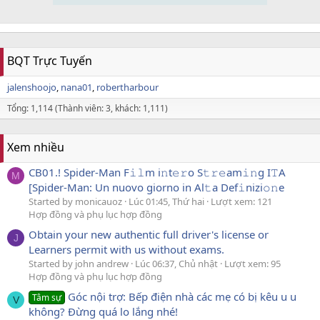
BQT Trực Tuyến
jalenshoojo
nana01
robertharbour
Tổng: 1,114 (Thành viên: 3, khách: 1,111)
Xem nhiều
CB01.! Spider-Man F𝚒𝚕m i𝚗t𝚎𝚛o S𝚝𝚛𝚎am𝚒𝚗g I𝚃A
M
[Spider-Man: Un nuovo giorno in Al𝚝a Def𝚒nizi𝚘𝚗e
Started by monicauoz
Lúc 01:45, Thứ hai
Lượt xem: 121
Hợp đồng và phụ lục hợp đồng
Obtain your new authentic full driver's license or
J
Learners permit with us without exams.
Started by john andrew
Lúc 06:37, Chủ nhật
Lượt xem: 95
Hợp đồng và phụ lục hợp đồng
Góc nội trợ: Bếp điện nhà các mẹ có bị kêu u u
Tâm sự
V
không? Đừng quá lo lắng nhé!