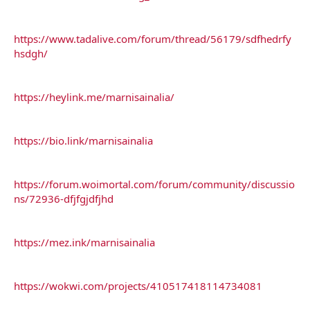
https://www.tadalive.com/forum/thread/56179/sdfhedrfy
hsdgh/
https://heylink.me/marnisainalia/
https://bio.link/marnisainalia
https://forum.woimortal.com/forum/community/discussio
ns/72936-dfjfgjdfjhd
https://mez.ink/marnisainalia
https://wokwi.com/projects/410517418114734081