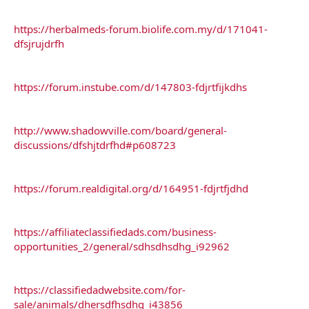
https://herbalmeds-forum.biolife.com.my/d/171041-
dfsjrujdrfh
https://forum.instube.com/d/147803-fdjrtfijkdhs
http://www.shadowville.com/board/general-
discussions/dfshjtdrfhd#p608723
https://forum.realdigital.org/d/164951-fdjrtfjdhd
https://affiliateclassifiedads.com/business-
opportunities_2/general/sdhsdhsdhg_i92962
https://classifiedadwebsite.com/for-
sale/animals/dhersdfhsdhg_i43856