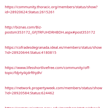
https://community.thoracic.org/members/status/show?
id=28920624:Status:2615261
http://biznas.com/Biz-
postsm353172_GFJTRFUHDRHBDH.aspx#post353172
https://cofradesdegranada.ideal.es/members/status/show
?id=28920644:Status:4180815
https://www.lifesshortlivefree.com/community/off-
topic/fdjrtyikjdrfthjdh/
https://network.propertyweek.com/members/status/show
?id=28920584:Status:624462
https://communicators.ncsu.edu/members/status/show?