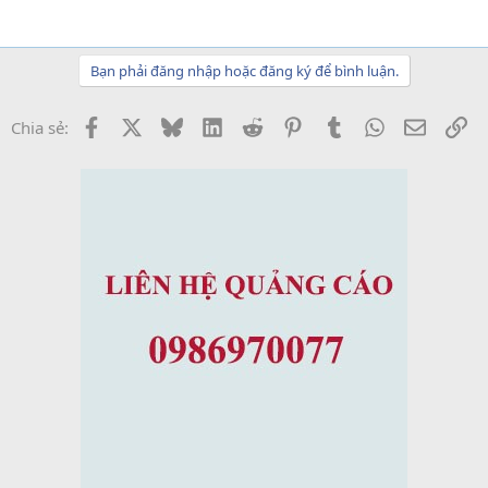
Bạn phải đăng nhập hoặc đăng ký để bình luận.
Facebook
X
Bluesky
LinkedIn
Reddit
Pinterest
Tumblr
WhatsApp
Email
Li
Chia sẻ: