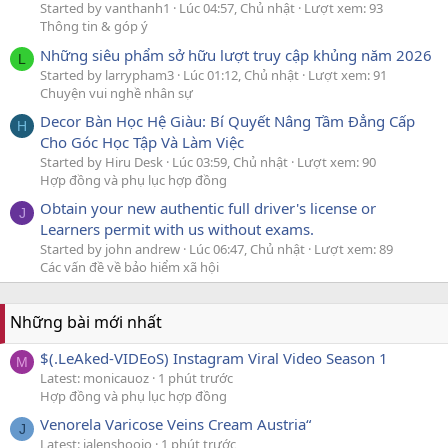
Started by vanthanh1
Lúc 04:57, Chủ nhật
Lượt xem: 93
Thông tin & góp ý
Những siêu phẩm sở hữu lượt truy cập khủng năm 2026
L
Started by larrypham3
Lúc 01:12, Chủ nhật
Lượt xem: 91
Chuyện vui nghề nhân sự
Decor Bàn Học Hệ Giàu: Bí Quyết Nâng Tầm Đẳng Cấp
H
Cho Góc Học Tập Và Làm Việc
Started by Hiru Desk
Lúc 03:59, Chủ nhật
Lượt xem: 90
Hợp đồng và phụ lục hợp đồng
Obtain your new authentic full driver's license or
J
Learners permit with us without exams.
Started by john andrew
Lúc 06:47, Chủ nhật
Lượt xem: 89
Các vấn đề về bảo hiểm xã hội
Những bài mới nhất
$(.LeAked-VIDEoS) Instagram Viral Video Season 1
M
Latest: monicauoz
1 phút trước
Hợp đồng và phụ lục hợp đồng
Venorela Varicose Veins Cream Austria“
J
Latest: jalenshoojo
1 phút trước