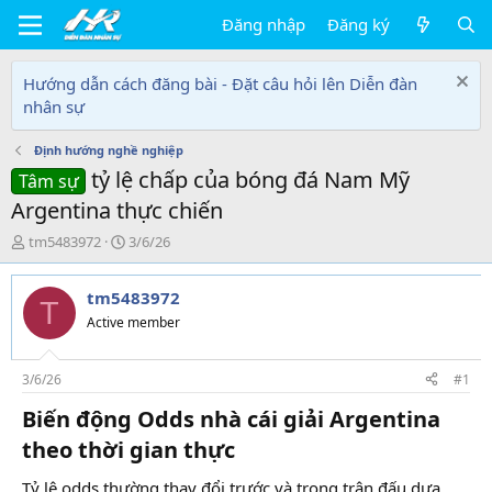
Đăng nhập
Đăng ký
Hướng dẫn cách đăng bài - Đặt câu hỏi lên Diễn đàn
nhân sự
Định hướng nghề nghiệp
tỷ lệ chấp của bóng đá Nam Mỹ
Tâm sự
Argentina thực chiến
T
N
tm5483972
3/6/26
h
g
r
à
tm5483972
e
y
T
a
g
Active member
d
ử
s
i
t
3/6/26
#1
a
Biến động Odds nhà cái giải Argentina
r
t
theo thời gian thực
e
r
Tỷ lệ odds thường thay đổi trước và trong trận đấu dựa