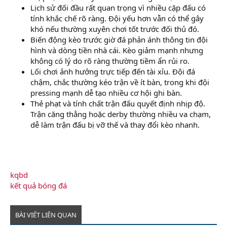
Lịch sử đối đầu rất quan trọng vì nhiều cặp đấu có
tính khắc chế rõ ràng. Đội yếu hơn vẫn có thể gây
khó nếu thường xuyên chơi tốt trước đối thủ đó.
Biến động kèo trước giờ đá phản ánh thông tin đội
hình và dòng tiền nhà cái. Kèo giảm mạnh nhưng
không có lý do rõ ràng thường tiềm ẩn rủi ro.
Lối chơi ảnh hưởng trực tiếp đến tài xỉu. Đội đá
chậm, chắc thường kéo trận về ít bàn, trong khi đội
pressing mạnh dễ tạo nhiều cơ hội ghi bàn.
Thẻ phạt và tính chất trận đấu quyết định nhịp độ.
Trận căng thẳng hoặc derby thường nhiều va chạm,
dễ làm trận đấu bị vỡ thế và thay đổi kèo nhanh.
kqbd
kết quả bóng đá
BÀI VIẾT LIÊN QUAN