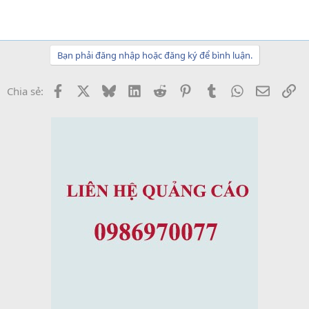
Bạn phải đăng nhập hoặc đăng ký để bình luận.
Facebook
X
Bluesky
LinkedIn
Reddit
Pinterest
Tumblr
WhatsApp
Email
Li
Chia sẻ: