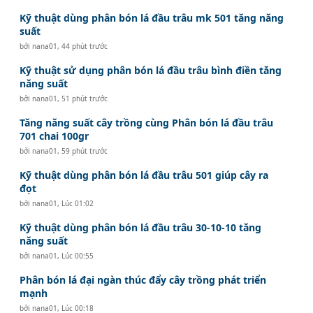
Kỹ thuật dùng phân bón lá đầu trâu mk 501 tăng năng
suất
bởi
nana01
,
44 phút trước
Kỹ thuật sử dụng phân bón lá đầu trâu bình điền tăng
năng suất
bởi
nana01
,
51 phút trước
Tăng năng suất cây trồng cùng Phân bón lá đầu trâu
701 chai 100gr
bởi
nana01
,
59 phút trước
Kỹ thuật dùng phân bón lá đầu trâu 501 giúp cây ra
đọt
bởi
nana01
,
Lúc 01:02
Kỹ thuật dùng phân bón lá đầu trâu 30-10-10 tăng
năng suất
bởi
nana01
,
Lúc 00:55
Phân bón lá đại ngàn thúc đẩy cây trồng phát triển
mạnh
bởi
nana01
,
Lúc 00:18