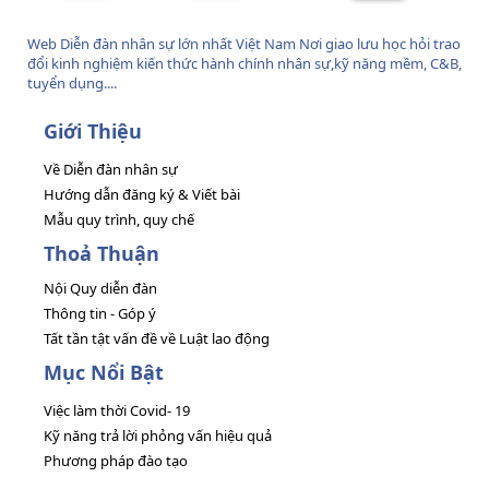
Web Diễn đàn nhân sự lớn nhất Việt Nam Nơi giao lưu học hỏi trao
đổi kinh nghiệm kiến thức hành chính nhân sự,kỹ năng mềm, C&B,
tuyển dụng....
Giới Thiệu
Về Diễn đàn nhân sự
Hướng dẫn đăng ký & Viết bài
Mẫu quy trình, quy chế
Thoả Thuận
Nội Quy diễn đàn
Thông tin - Góp ý
Tất tần tật vấn đề về Luật lao động
Mục Nổi Bật
Việc làm thời Covid- 19
Kỹ năng trả lời phỏng vấn hiệu quả
Phương pháp đào tạo