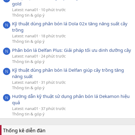
gold
Latest: nana01
10 phút trước
Thông tin & góp ý
Kỹ thuật dùng phân bón lá Dola 02x tăng năng suất cây
N
trồng
Latest: nana01
18 phút trước
Thông tin & góp ý
Phân bón lá Delfan Plus: Giải pháp tối ưu dinh dưỡng cây
N
Latest: nana01
24 phút trước
Thông tin & góp ý
Kỹ thuật dùng phân bón lá Delfan giúp cây trồng tăng
N
năng suất
Latest: nana01
31 phút trước
Thông tin & góp ý
Hướng dẫn kỹ thuật sử dụng phân bón lá Dekamon hiệu
N
quả
Latest: nana01
37 phút trước
Thông tin & góp ý
Thống kê diễn đàn