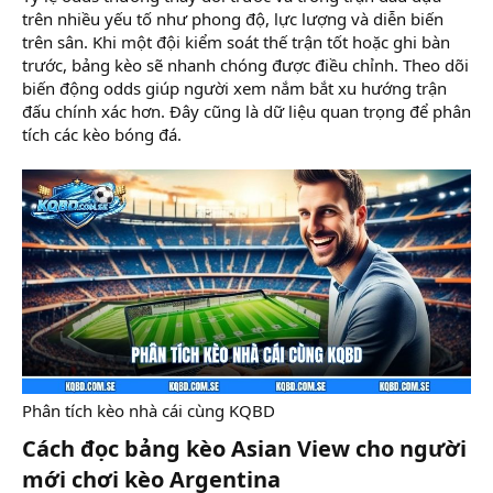
trên nhiều yếu tố như phong độ, lực lượng và diễn biến
trên sân. Khi một đội kiểm soát thế trận tốt hoặc ghi bàn
trước, bảng kèo sẽ nhanh chóng được điều chỉnh. Theo dõi
biến động odds giúp người xem nắm bắt xu hướng trận
đấu chính xác hơn. Đây cũng là dữ liệu quan trọng để phân
tích các kèo bóng đá.
Phân tích kèo nhà cái cùng KQBD
Cách đọc bảng kèo Asian View cho người
mới chơi kèo Argentina