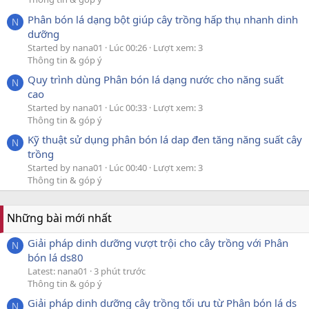
Phân bón lá dạng bột giúp cây trồng hấp thụ nhanh dinh
N
dưỡng
Started by nana01
Lúc 00:26
Lượt xem: 3
Thông tin & góp ý
Quy trình dùng Phân bón lá dạng nước cho năng suất
N
cao
Started by nana01
Lúc 00:33
Lượt xem: 3
Thông tin & góp ý
Kỹ thuật sử dụng phân bón lá dap đen tăng năng suất cây
N
trồng
Started by nana01
Lúc 00:40
Lượt xem: 3
Thông tin & góp ý
Những bài mới nhất
Giải pháp dinh dưỡng vượt trội cho cây trồng với Phân
N
bón lá ds80
Latest: nana01
3 phút trước
Thông tin & góp ý
Giải pháp dinh dưỡng cây trồng tối ưu từ Phân bón lá ds
N