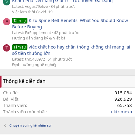
Khám Phá Nền Tảng Giải Trí Trực Tuyến Đa Dạng
V
Latest: vegas79elive
34 phút trước
Việc làm thời Covid- 19
Kizu Spine Belt Benefits: What You Should Know
Tâm sự
E
Before Buying
Latest: ExSupplement
42 phút trước
Hướng dẫn đăng ký & Viết bài
việc chặt heo hay chặn thông không chỉ mang lại
Tâm sự
T
số tiền thưởng lớn
Latest: tm5483972
51 phút trước
Định hướng nghề nghiệp
Thống kê diễn đàn
Chủ đề
915,084
Bài viết
926,929
Thành viên
65,758
Thành viên mới nhất
uktrimexa
Chuyện vui nghề nhân sự