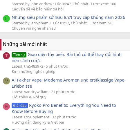
Started by john andrew
Lúc 06:47, Chủ nhật
Lượt xem: 100
Các vấn đề về bảo hiểm xã hội
Những siêu phẩm sở hữu lượt truy cập khủng năm 2026
L
Started by larrypham3
Lúc 01:12, Chủ nhật
Lượt xem: 98
Chuyện vui nghề nhân sự
Những bài mới nhất
Giao diện tùy biến: Bài thủ có thể thay đổi hình
Tâm sự
T
nền sảnh cược
Latest: tm5483972
5 phút trước
Định hướng nghề nghiệp
Al Fakher Vape: Moderne Aromen und erstklassige Vape-
V
Erlebnisse
Latest: vancitywilliam
21 phút trước
Giới thiệu & Nội quy
Ryoko Pro Benefits: Everything You Need to
Giải đáp
E
Know Before Buying
Latest: ExSupplement
32 phút trước
Hướng dẫn đăng ký & Viết bài