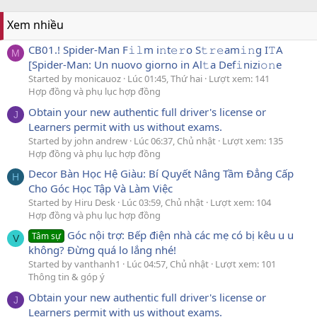
Xem nhiều
CB01.! Spider-Man F𝚒𝚕m i𝚗t𝚎𝚛o S𝚝𝚛𝚎am𝚒𝚗g I𝚃A
M
[Spider-Man: Un nuovo giorno in Al𝚝a Def𝚒nizi𝚘𝚗e
Started by monicauoz
Lúc 01:45, Thứ hai
Lượt xem: 141
Hợp đồng và phụ lục hợp đồng
Obtain your new authentic full driver's license or
J
Learners permit with us without exams.
Started by john andrew
Lúc 06:37, Chủ nhật
Lượt xem: 135
Hợp đồng và phụ lục hợp đồng
Decor Bàn Học Hệ Giàu: Bí Quyết Nâng Tầm Đẳng Cấp
H
Cho Góc Học Tập Và Làm Việc
Started by Hiru Desk
Lúc 03:59, Chủ nhật
Lượt xem: 104
Hợp đồng và phụ lục hợp đồng
Góc nội trợ: Bếp điện nhà các mẹ có bị kêu u u
Tâm sự
V
không? Đừng quá lo lắng nhé!
Started by vanthanh1
Lúc 04:57, Chủ nhật
Lượt xem: 101
Thông tin & góp ý
Obtain your new authentic full driver's license or
J
Learners permit with us without exams.