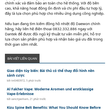
chính xác và đảm bảo an toàn cho hệ thống. Với độ bền
cao, khả năng hoạt động ổn định và chi phí đầu tư hợp lý,
đây là lựa chọn phù hợp cho nhiều ứng dụng công nghiệp.
Nếu bạn đang tìm kiếm đồng hồ nhiệt độ Daewon chính
hãng, hãy liên hệ điện thoại 0832.332.886 ngay với
Dantek để được đội ngũ kỹ thuật tư vấn miễn phí, hỗ trợ
lựa chọn sản phẩm phù hợp và nhận báo giá ưu đãi trong
thời gian sớm nhất.
BÀI VIẾT LIÊN QUAN
Giao diện tùy biến: Bài thủ có thể thay đổi hình nền
sảnh cược
bởi
tm5483972
,
5 phút trước
Al Fakher Vape: Moderne Aromen und erstklassige
Vape-Erlebnisse
bởi
vancitywilliam
,
21 phút trước
Kizu Spine Belt Benefits: What You Should Know Before