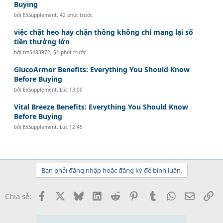
Buying
bởi
ExSupplement
,
42 phút trước
việc chặt heo hay chặn thông không chỉ mang lại số
tiền thưởng lớn
bởi
tm5483972
,
51 phút trước
GlucoArmor Benefits: Everything You Should Know
Before Buying
bởi
ExSupplement
,
Lúc 13:00
Vital Breeze Benefits: Everything You Should Know
Before Buying
bởi
ExSupplement
,
Lúc 12:45
Bạn phải đăng nhập hoặc đăng ký để bình luận.
Facebook
X
Bluesky
LinkedIn
Reddit
Pinterest
Tumblr
WhatsApp
Email
Li
Chia sẻ: