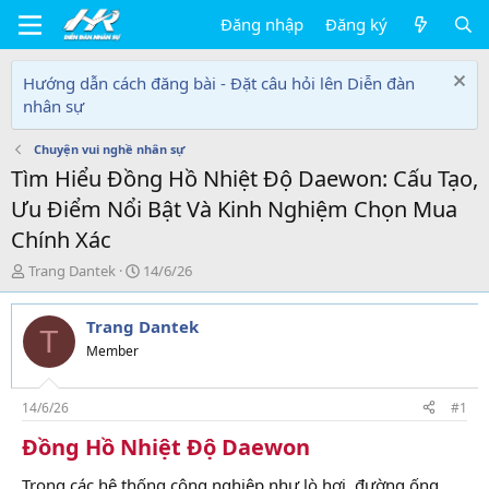
Đăng nhập
Đăng ký
Hướng dẫn cách đăng bài - Đặt câu hỏi lên Diễn đàn
nhân sự
Chuyện vui nghề nhân sự
Tìm Hiểu Đồng Hồ Nhiệt Độ Daewon: Cấu Tạo,
Ưu Điểm Nổi Bật Và Kinh Nghiệm Chọn Mua
Chính Xác
T
N
Trang Dantek
14/6/26
h
g
r
à
Trang Dantek
e
y
T
a
g
Member
d
ử
s
i
t
14/6/26
#1
a
Đồng Hồ Nhiệt Độ Daewon
r
t
Trong các hệ thống công nghiệp như lò hơi, đường ống
e