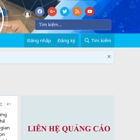
Đăng nhập
Đăng ký
Tìm kiếm
#1
đứng
thế
 gian
họn