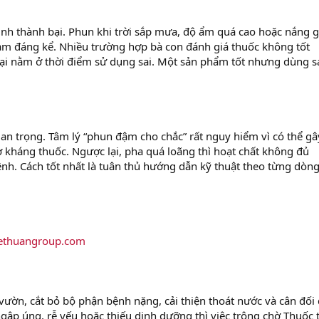
nh thành bại. Phun khi trời sắp mưa, độ ẩm quá cao hoặc nắng g
iảm đáng kể. Nhiều trường hợp bà con đánh giá thuốc không tốt
i nằm ở thời điểm sử dụng sai. Một sản phẩm tốt nhưng dùng sa
uan trọng. Tâm lý “phun đậm cho chắc” rất nguy hiểm vì có thể gâ
ơ kháng thuốc. Ngược lại, pha quá loãng thì hoạt chất không đủ
. Cách tốt nhất là tuân thủ hướng dẫn kỹ thuật theo từng dòng
hethuangroup.com
 vườn, cắt bỏ bộ phận bệnh nặng, cải thiện thoát nước và cân đối
ập úng, rễ yếu hoặc thiếu dinh dưỡng thì việc trông chờ Thuốc t