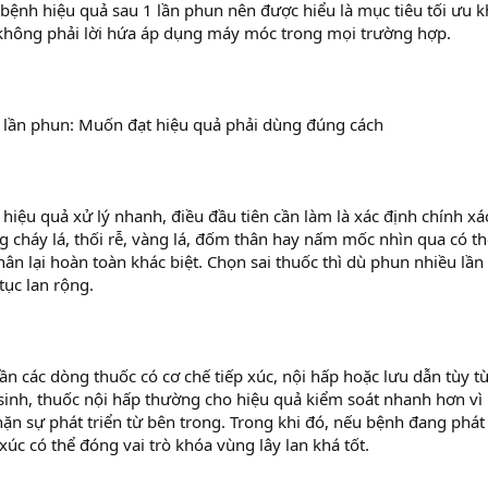
ị bệnh hiệu quả sau 1 lần phun nên được hiểu là mục tiêu tối ưu k
ứ không phải lời hứa áp dụng máy móc trong mọi trường hợp.
1 lần phun: Muốn đạt hiệu quả phải dùng đúng cách
iệu quả xử lý nhanh, điều đầu tiên cần làm là xác định chính xá
g cháy lá, thối rễ, vàng lá, đốm thân hay nấm mốc nhìn qua có t
n lại hoàn toàn khác biệt. Chọn sai thuốc thì dù phun nhiều lần
tục lan rộng.
các dòng thuốc có cơ chế tiếp xúc, nội hấp hoặc lưu dẫn tùy t
 sinh, thuốc nội hấp thường cho hiệu quả kiểm soát nhanh hơn vì
ặn sự phát triển từ bên trong. Trong khi đó, nếu bệnh đang phát
xúc có thể đóng vai trò khóa vùng lây lan khá tốt.