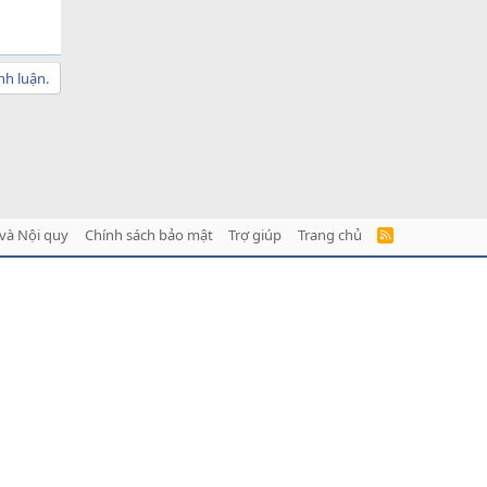
nh luận.
và Nội quy
Chính sách bảo mật
Trợ giúp
Trang chủ
R
S
S