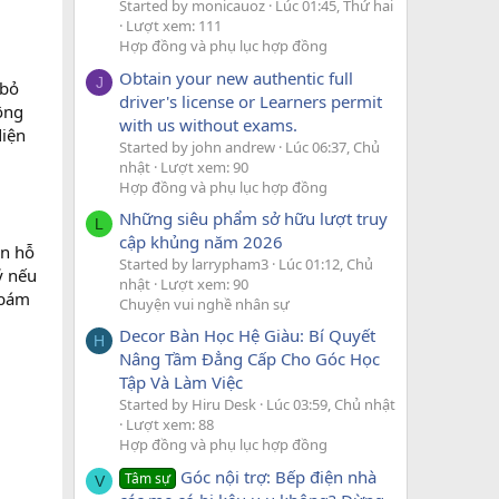
Started by monicauoz
Lúc 01:45, Thứ hai
Lượt xem: 111
Hợp đồng và phụ lục hợp đồng
Obtain your new authentic full
J
 bỏ
driver's license or Learners permit
hông
with us without exams.
diện
Started by john andrew
Lúc 06:37, Chủ
nhật
Lượt xem: 90
Hợp đồng và phụ lục hợp đồng
Những siêu phẩm sở hữu lượt truy
L
cập khủng năm 2026
ần hỗ
Started by larrypham3
Lúc 01:12, Chủ
ý nếu
nhật
Lượt xem: 90
 bám
Chuyện vui nghề nhân sự
Decor Bàn Học Hệ Giàu: Bí Quyết
H
Nâng Tầm Đẳng Cấp Cho Góc Học
Tập Và Làm Việc
Started by Hiru Desk
Lúc 03:59, Chủ nhật
Lượt xem: 88
Hợp đồng và phụ lục hợp đồng
Góc nội trợ: Bếp điện nhà
Tâm sự
V