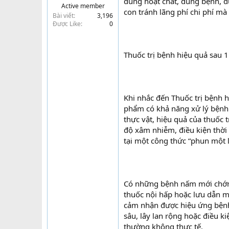
đúng hoạt chất, đúng bệnh, đ
Active member
t
con tránh lãng phí chi phí mà
Bài viết
3,196
e
Được Like
0
r
Thuốc trị bệnh hiệu quả sau 1
Khi nhắc đến Thuốc trị bệnh 
phẩm có khả năng xử lý bệnh 
thực vật, hiệu quả của thuốc
độ xâm nhiễm, điều kiện thời 
tại một công thức “phun một 
Có những bệnh nấm mới chớm 
thuốc nội hấp hoặc lưu dẫn m
cảm nhận được hiệu ứng bệnh 
sâu, lây lan rộng hoặc điều k
thường không thực tế.