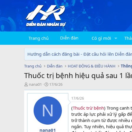
Diễn đàn
Trang chủ
Có gì mới
Thà
Hướng dẫn cách đăng bài - Đặt câu hỏi lên Diễn đà
Trang chủ
Diễn đàn
HOẠT ĐỘNG & ĐIỀU HÀNH
Thông
Thuốc trị bệnh hiệu quả sau 1 l
T
N
nana01
17/6/26
h
g
r
à
17/6/26
e
y
N
a
g
(
Thuốc trừ bệnh
) Trong canh 
d
ử
trước áp lực phải xử lý gấp đ
s
i
trở thành cụm từ được nhiều 
t
ngắn. Tuy nhiên, hiệu quả th
a
nana01
r