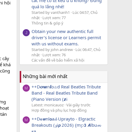
các mẹ có bị kêu u u không? Đừng
hi hội
quá lo lắng nhé!
Started by vanthanh1
Lúc 04:57, Chủ
nhật
Lượt xem: 77
Thông tin & góp ý
Obtain your new authentic full
J
driver's license or Learners permit
with us without exams.
Started by john andrew
Lúc 06:47, Chủ
nhật
Lượt xem: 76
c cây
Các vấn đề về bảo hiểm xã hội
hể khá
 cũng
Những bài mới nhất
++D𝙤𝘄n𝙡o𝚊d Real Beatles Tribute
M
Band - Real Beatles Tribute Band
(Piano Version (𝘇i
ừng
Latest: monicauoz
Vài giây trước
 hoạt
Hợp đồng và phụ lục hợp đồng
 tán
++D𝐨𝙬nl𝗼a𝓭 Uprayto - Elgractic
M
Breakouts (𝔃i𝙥 2026) {m𝚙𝟯 𝘼lbu𝓶
𝐫a