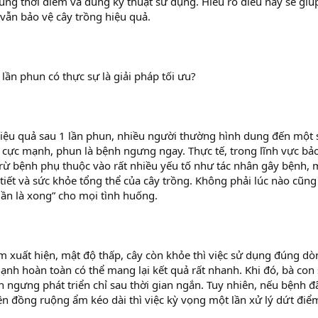
úng thời điểm và đúng kỹ thuật sử dụng. Hiểu rõ điều này sẽ giú
 vẫn bảo vệ cây trồng hiệu quả.
 lần phun có thực sự là giải pháp tối ưu?
hiệu quả sau 1 lần phun, nhiều người thường hình dung đến một 
cực mạnh, phun là bệnh ngưng ngay. Thực tế, trong lĩnh vực bả
 trừ bệnh phụ thuộc vào rất nhiều yếu tố như tác nhân gây bệnh,
tiết và sức khỏe tổng thể của cây trồng. Không phải lúc nào cũng
lần là xong” cho mọi tình huống.
xuất hiện, mật độ thấp, cây còn khỏe thì việc sử dụng đúng dò
ạnh hoàn toàn có thể mang lại kết quả rất nhanh. Khi đó, bà con 
ngưng phát triển chỉ sau thời gian ngắn. Tuy nhiên, nếu bệnh đ
iện đồng ruộng ẩm kéo dài thì việc kỳ vọng một lần xử lý dứt điể