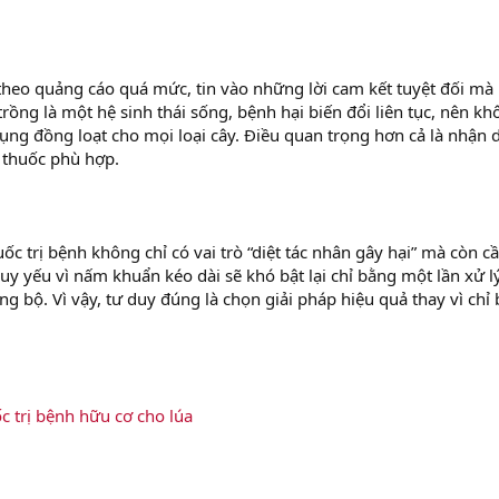
 theo quảng cáo quá mức, tin vào những lời cam kết tuyệt đối mà
trồng là một hệ sinh thái sống, bệnh hại biến đổi liên tục, nên k
ụng đồng loạt cho mọi loại cây. Điều quan trọng hơn cả là nhận 
 thuốc phù hợp.
ốc trị bệnh không chỉ có vai trò “diệt tác nhân gây hại” mà còn c
suy yếu vì nấm khuẩn kéo dài sẽ khó bật lại chỉ bằng một lần xử l
 bộ. Vì vậy, tư duy đúng là chọn giải pháp hiệu quả thay vì chỉ
c trị bệnh hữu cơ cho lúa