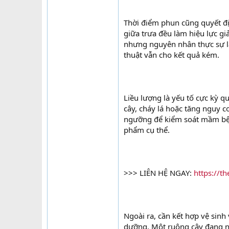
Thời điểm phun cũng quyết đị
giữa trưa đều làm hiệu lực g
nhưng nguyên nhân thực sự lạ
thuật vẫn cho kết quả kém.
Liều lượng là yếu tố cực kỳ q
cây, cháy lá hoặc tăng nguy c
ngưỡng để kiểm soát mầm bệnh
phẩm cụ thể.
>>> LIÊN HỆ NGAY:
https://t
Ngoài ra, cần kết hợp vệ sinh
dưỡng. Một ruộng cây đang ng