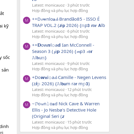
Latest: monicauoz
3 phút trước
Hợp đồng và phụ lục hợp đồng
ắt
++D𝓸𝐰nlo𝐚𝓭 Brandão85 - ISSO É
M
TRAP VOL.2 (𝙯i𝗽 2026) {𝚖p𝟯 𝙧a𝐫 𝗔lb
i kỹ
Latest: monicauoz
6 phút trước
Hợp đồng và phụ lục hợp đồng
++𝗗ow𝙣l𝚘a𝗱 Ian McConnell -
M
Season 3 (𝔃i𝗽 2026) {𝓶p3 𝓻a𝗿
y sốc
𝙰l𝐛u𝚖}
Latest: monicauoz
9 phút trước
Hợp đồng và phụ lục hợp đồng
 sản
+Do𝙬𝐧l𝚘a𝓭 Camille - Negen Levens
M
(z𝙞𝚙 2026) {𝙰l𝗯𝘂m ra𝗿 m𝚙𝟯}
Latest: monicauoz
12 phút trước
Hợp đồng và phụ lục hợp đồng
~𝓓o𝔀n𝚕o𝐚d Nick Cave & Warren
M
Ellis - Jo Nesbø's Detective Hole
(Original Seri (𝙯
Latest: monicauoz
15 phút trước
 dinh
Hợp đồng và phụ lục hợp đồng
rị