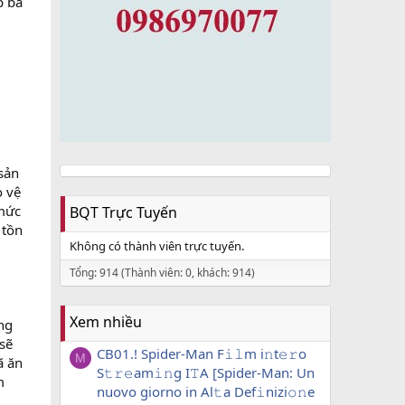
p bà
sản
o vệ
 mức
BQT Trực Tuyến
 tồn
Không có thành viên trực tuyến.
Tổng: 914 (Thành viên: 0, khách: 914)
Xem nhiều
ng
sẽ
CB01.! Spider-Man F𝚒𝚕m i𝚗t𝚎𝚛o
M
ã ăn
S𝚝𝚛𝚎am𝚒𝚗g I𝚃A [Spider-Man: Un
m
nuovo giorno in Al𝚝a Def𝚒nizi𝚘𝚗e