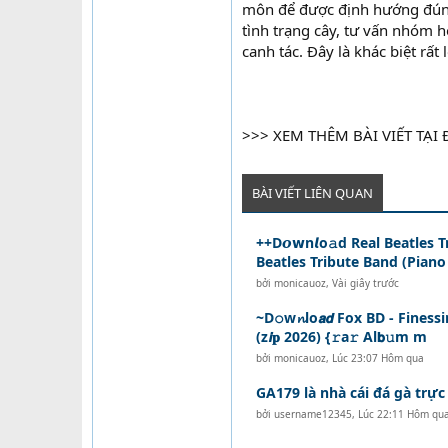
môn để được định hướng đúng.
tình trạng cây, tư vấn nhóm 
canh tác. Đây là khác biệt rấ
>>> XEM THÊM BÀI VIẾT TẠI
BÀI VIẾT LIÊN QUAN
++D𝙤𝘄n𝙡o𝚊d Real Beatles 
Beatles Tribute Band (Piano 
bởi
monicauoz
,
Vài giây trước
~D𝚘w𝓷lo𝙖𝙙 Fox BD - Finess
(z𝙞𝐩 2026) {𝚛a𝚛 Al𝗯𝚞m m
bởi
monicauoz
,
Lúc 23:07 Hôm qua
GA179 là nhà cái đá gà trực
bởi
username12345
,
Lúc 22:11 Hôm qu