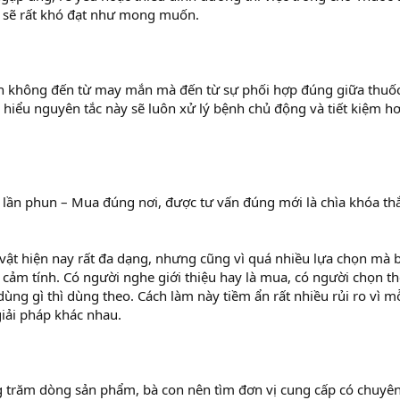
n sẽ rất khó đạt như mong muốn.
nh không đến từ may mắn mà đến từ sự phối hợp đúng giữa thuốc
Ai hiểu nguyên tắc này sẽ luôn xử lý bệnh chủ động và tiết kiệm hơ
1 lần phun – Mua đúng nơi, được tư vấn đúng mới là chìa khóa th
 vật hiện nay rất đa dạng, nhưng cũng vì quá nhiều lựa chọn mà 
 cảm tính. Có người nghe giới thiệu hay là mua, có người chọn t
ùng gì thì dùng theo. Cách làm này tiềm ẩn rất nhiều rủi ro vì m
giải pháp khác nhau.
 trăm dòng sản phẩm, bà con nên tìm đơn vị cung cấp có chuyê