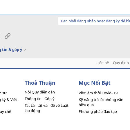
Bạn phải đăng nhập hoặc đăng ký để bì
sApp
Email
Link
 tin & góp ý
Liên hệ
Quy định 
Thoả Thuận
Mục Nổi Bật
Nội Quy diễn đàn
n sự
Việc làm thời Covid- 19
Thông tin - Góp ý
ký & Viết
Kỹ năng trả lời phỏng vấn
hiệu quả
Tất tần tật vấn đề về Luật
lao động
quy chế
Phương pháp đào tạo