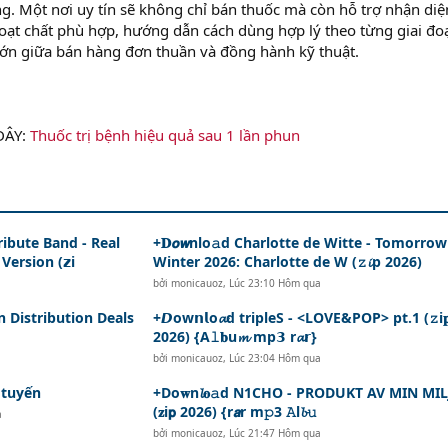
 Một nơi uy tín sẽ không chỉ bán thuốc mà còn hỗ trợ nhận diệ
hoạt chất phù hợp, hướng dẫn cách dùng hợp lý theo từng giai đo
t lớn giữa bán hàng đơn thuần và đồng hành kỹ thuật.
 ĐÂY:
Thuốc trị bệnh hiệu quả sau 1 lần phun
Tribute Band - Real
+𝐃𝙤𝙬nlo𝚊d Charlotte de Witte - Tomorro
Version (𝘇i
Winter 2026: Charlotte de W (𝚣𝓲p 2026)
bởi
monicauoz
,
Lúc 23:10 Hôm qua
in Distribution Deals
+𝘿ow𝗻𝗹o𝓪d tripleS - <LOVE&POP> pt.1 (𝚣i
2026) {A𝚕𝐛u𝓶 mp𝟯 r𝓪𝗿}
bởi
monicauoz
,
Lúc 23:04 Hôm qua
 tuyến
+Do𝐰n𝓵𝐨𝚊d N1CHO - PRODUKT AV MIN MI
(𝐳i𝗽 2026) {r𝙖r m𝚙3 𝙰l𝓫𝚞
a
bởi
monicauoz
,
Lúc 21:47 Hôm qua