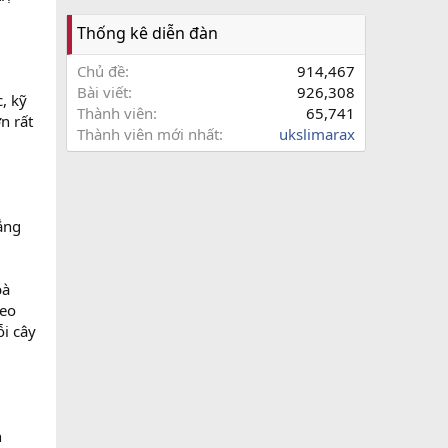
Thống kê diễn đàn
Chủ đề
914,467
Bài viết
926,308
, kỹ
Thành viên
65,741
n rất
Thành viên mới nhất
ukslimarax
ắng
bà
heo
ỗi cây
n