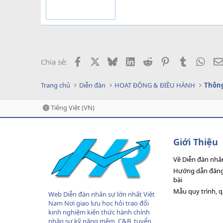
Facebook
X
Bluesky
LinkedIn
Reddit
Pinterest
Tumblr
What
Chia sẻ:
Trang chủ
Diễn đàn
HOẠT ĐỘNG & ĐIỀU HÀNH
Thông
Tiếng Việt (VN)
Giới Thiệu
Về Diễn đàn nhâ
Hướng dẫn đăng 
bài
Mẫu quy trình, 
Web Diễn đàn nhân sự lớn nhất Việt
Nam Nơi giao lưu học hỏi trao đổi
kinh nghiệm kiến thức hành chính
nhân sự,kỹ năng mềm, C&B, tuyển