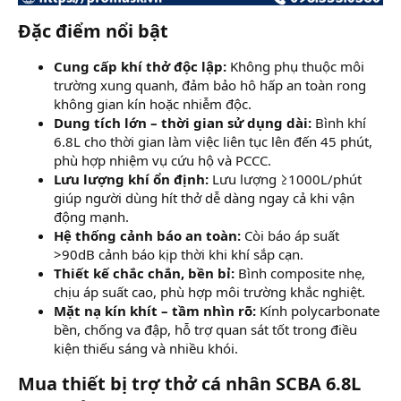
Đặc điểm nổi bật​
Cung cấp khí thở độc lập:
Không phụ thuộc môi
trường xung quanh, đảm bảo hô hấp an toàn rong
không gian kín hoặc nhiễm độc.
Dung tích lớn – thời gian sử dụng dài:
Bình khí
6.8L cho thời gian làm việc liên tục lên đến 45 phút,
phù hợp nhiệm vụ cứu hộ và PCCC.
Lưu lượng khí ổn định:
Lưu lượng ≥1000L/phút
giúp người dùng hít thở dễ dàng ngay cả khi vận
động mạnh.
Hệ thống cảnh báo an toàn:
Còi báo áp suất
>90dB cảnh báo kịp thời khi khí sắp cạn.
Thiết kế chắc chắn, bền bỉ:
Bình composite nhẹ,
chịu áp suất cao, phù hợp môi trường khắc nghiệt.
Mặt nạ kín khít – tầm nhìn rõ:
Kính polycarbonate
bền, chống va đập, hỗ trợ quan sát tốt trong điều
kiện thiếu sáng và nhiều khói.
Mua thiết bị trợ thở cá nhân SCBA 6.8L