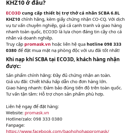
KHZ10 ở đâu?​
ECO3D
cung cấp thiết bị trợ thở cá nhân SCBA 6.8L
KHZ10
chính hãng, kèm giấy chứng nhận CO-CQ. Với dịch
vụ tư vấn chuyên nghiệp, giá cả cạnh tranh và giao hàng
nhanh toàn quốc, ECO3D là lựa chọn đáng tin cậy cho cá
nhân và doanh nghiệp.
Truy cập
promask.vn
hoặc liên hệ qua
hotline 098 333
0380
để đặt mua mặt nạ phòng độc với ưu đãi tốt nhất!
Khi nạp khí SCBA tại ECO3D, khách hàng nhận
được:​
Sản phẩm chính hãng: Đầy đủ chứng nhận an toàn.
Giá ưu đãi: Chiết khấu hấp dẫn cho đơn hàng lớn.
Giao hàng nhanh: Đảm bảo đúng tiến độ trên toàn quốc.
Tư vấn tận tâm: Hỗ trợ chọn sản phẩm phù hợp.
Liên hệ ngay để đặt hàng:
Website:
promask.vn
Hotline/zalo: 098 333 0380
Fanpage:
https://www.facebook.com/baohohohappromask/