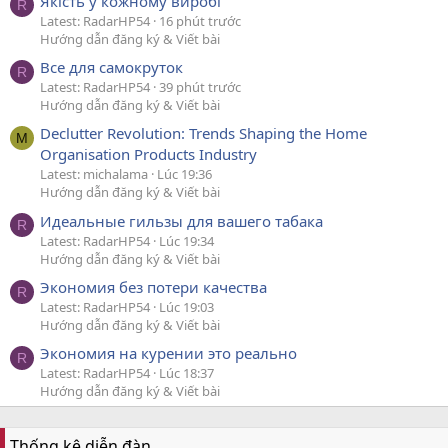
Якість у кожному виробі
R
Latest: RadarHP54
16 phút trước
Hướng dẫn đăng ký & Viết bài
Все для самокруток
R
Latest: RadarHP54
39 phút trước
Hướng dẫn đăng ký & Viết bài
Declutter Revolution: Trends Shaping the Home
M
Organisation Products Industry
Latest: michalama
Lúc 19:36
Hướng dẫn đăng ký & Viết bài
Идеальные гильзы для вашего табака
R
Latest: RadarHP54
Lúc 19:34
Hướng dẫn đăng ký & Viết bài
Экономия без потери качества
R
Latest: RadarHP54
Lúc 19:03
Hướng dẫn đăng ký & Viết bài
Экономия на курении это реально
R
Latest: RadarHP54
Lúc 18:37
Hướng dẫn đăng ký & Viết bài
Thống kê diễn đàn