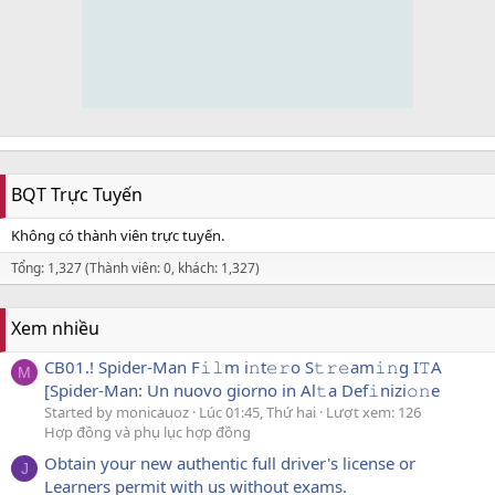
BQT Trực Tuyến
Không có thành viên trực tuyến.
Tổng: 1,327 (Thành viên: 0, khách: 1,327)
Xem nhiều
CB01.! Spider-Man F𝚒𝚕m i𝚗t𝚎𝚛o S𝚝𝚛𝚎am𝚒𝚗g I𝚃A
M
[Spider-Man: Un nuovo giorno in Al𝚝a Def𝚒nizi𝚘𝚗e
Started by monicauoz
Lúc 01:45, Thứ hai
Lượt xem: 126
Hợp đồng và phụ lục hợp đồng
Obtain your new authentic full driver's license or
J
Learners permit with us without exams.