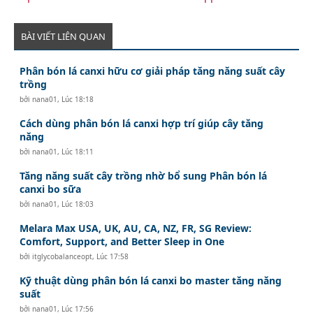
BÀI VIẾT LIÊN QUAN
Phân bón lá canxi hữu cơ giải pháp tăng năng suất cây
trồng
bởi
nana01
,
Lúc 18:18
Cách dùng phân bón lá canxi hợp trí giúp cây tăng
năng
bởi
nana01
,
Lúc 18:11
Tăng năng suất cây trồng nhờ bổ sung Phân bón lá
canxi bo sữa
bởi
nana01
,
Lúc 18:03
Melara Max USA, UK, AU, CA, NZ, FR, SG Review:
Comfort, Support, and Better Sleep in One
bởi
itglycobalanceopt
,
Lúc 17:58
Kỹ thuật dùng phân bón lá canxi bo master tăng năng
suất
bởi
nana01
,
Lúc 17:56