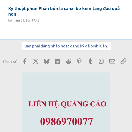
Kỹ thuật phun Phân bón lá canxi bo kẽm tăng đậu quả
non
bởi
nana01
,
Lúc 17:48
Bạn phải đăng nhập hoặc đăng ký để bình luận.
Facebook
X
Bluesky
LinkedIn
Reddit
Pinterest
Tumblr
WhatsApp
Email
Li
Chia sẻ: