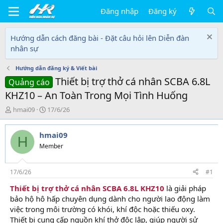
Đăng nhập
Đăng ký
Hướng dẫn cách đăng bài - Đặt câu hỏi lên Diễn đàn
nhân sự
Hướng dẫn đăng ký & Viết bài
Thiết bị trợ thở cá nhân SCBA 6.8L
Quảng cáo
KHZ10 – An Toàn Trong Mọi Tình Huống
T
N
hmai09
17/6/26
h
g
r
à
hmai09
e
y
H
a
g
Member
d
ử
s
i
t
17/6/26
#1
a
Thiết bị trợ thở cá nhân SCBA 6.8L KHZ10
là giải pháp
r
bảo hộ hô hấp chuyên dụng dành cho người lao động làm
t
e
việc trong môi trường có khói, khí độc hoặc thiếu oxy.
r
Thiết bị cung cấp nguồn khí thở độc lập, giúp người sử