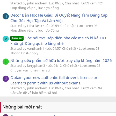
Started by john andrew
Lúc 06:37, Chủ nhật
Lượt xem: 124
Hợp đồng và phụ lục hợp đồng
Decor Bàn Học Hệ Giàu: Bí Quyết Nâng Tầm Đẳng Cấp
H
Cho Góc Học Tập Và Làm Việc
Started by Hiru Desk
Lúc 03:59, Chủ nhật
Lượt xem: 98
Hợp đồng và phụ lục hợp đồng
Góc nội trợ: Bếp điện nhà các mẹ có bị kêu u u
Tâm sự
V
không? Đừng quá lo lắng nhé!
Started by vanthanh1
Lúc 04:57, Chủ nhật
Lượt xem: 98
Thông tin & góp ý
Những siêu phẩm sở hữu lượt truy cập khủng năm 2026
L
Started by larrypham3
Lúc 01:12, Chủ nhật
Lượt xem: 95
Chuyện vui nghề nhân sự
Obtain your new authentic full driver's license or
J
Learners permit with us without exams.
Started by john andrew
Lúc 06:47, Chủ nhật
Lượt xem: 94
Các vấn đề về bảo hiểm xã hội
Những bài mới nhất