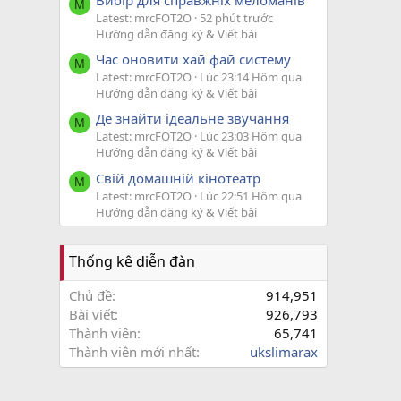
M
Latest: mrcFOT2O
52 phút trước
Hướng dẫn đăng ký & Viết bài
Час оновити хай фай систему
M
Latest: mrcFOT2O
Lúc 23:14 Hôm qua
Hướng dẫn đăng ký & Viết bài
Де знайти ідеальне звучання
M
Latest: mrcFOT2O
Lúc 23:03 Hôm qua
Hướng dẫn đăng ký & Viết bài
Свій домашній кінотеатр
M
Latest: mrcFOT2O
Lúc 22:51 Hôm qua
Hướng dẫn đăng ký & Viết bài
Thống kê diễn đàn
Chủ đề
914,951
Bài viết
926,793
Thành viên
65,741
Thành viên mới nhất
ukslimarax