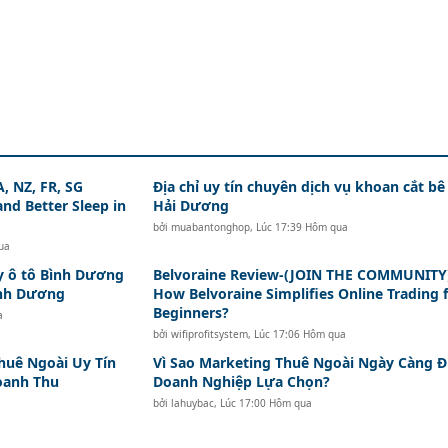
, NZ, FR, SG
Địa chỉ uy tín chuyên dịch vụ khoan cắt bê
nd Better Sleep in
Hải Dương
bởi
muabantonghop
,
Lúc 17:39 Hôm qua
ua
y ô tô Bình Dương
Belvoraine Review-(JOIN THE COMMUNITY
ình Dương
How Belvoraine Simplifies Online Trading 
Beginners?
a
bởi
wifiprofitsystem
,
Lúc 17:06 Hôm qua
huê Ngoài Uy Tín
Vì Sao Marketing Thuê Ngoài Ngày Càng 
oanh Thu
Doanh Nghiệp Lựa Chọn?
bởi
lahuybac
,
Lúc 17:00 Hôm qua