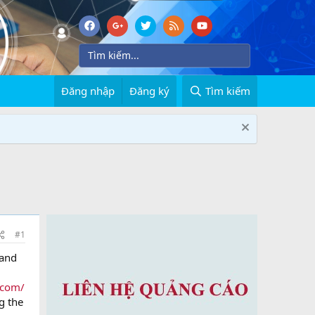
Đăng nhập
Đăng ký
Tìm kiếm
#1
 and
.com/
g the