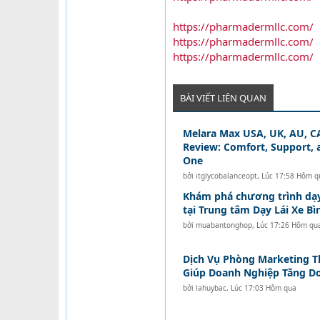
https://pharmadermllc.com/
https://pharmadermllc.com/
https://pharmadermllc.com/
BÀI VIẾT LIÊN QUAN
Melara Max USA, UK, AU, CA
Review: Comfort, Support, a
One
bởi
itglycobalanceopt
,
Lúc 17:58 Hôm q
Khám phá chương trình dạ
tại Trung tâm Dạy Lái Xe B
bởi
muabantonghop
,
Lúc 17:26 Hôm qu
Dịch Vụ Phòng Marketing T
Giúp Doanh Nghiệp Tăng D
bởi
lahuybac
,
Lúc 17:03 Hôm qua