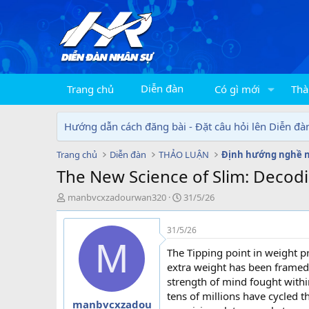
Diễn đàn
Trang chủ
Có gì mới
Thà
Hướng dẫn cách đăng bài - Đặt câu hỏi lên Diễn đà
Trang chủ
Diễn đàn
THẢO LUẬN
Định hướng nghề 
The New Science of Slim: Decodi
T
N
manbvcxzadourwan320
31/5/26
h
g
r
à
31/5/26
e
y
M
a
g
The Tipping point in weight p
d
ử
extra weight has been framed a
s
i
strength of mind fought withi
t
tens of millions have cycled 
a
manbvcxzadou
r