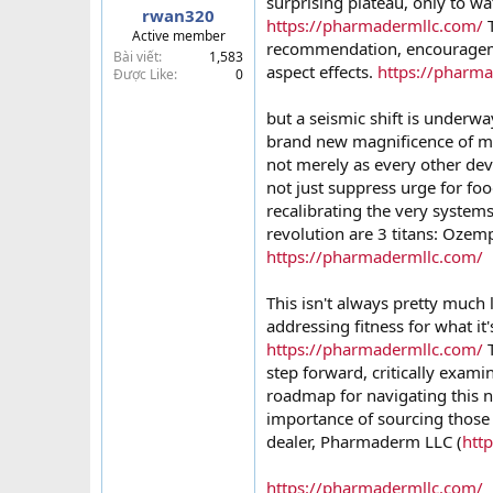
surprising plateau, only to 
rwan320
t
https://pharmadermllc.com/
T
Active member
e
recommendation, encouragemen
Bài viết
1,583
r
aspect effects.
https://pharm
Được Like
0
but a seismic shift is underw
brand new magnificence of me
not merely as every other dev
not just suppress urge for fo
recalibrating the very systems
revolution are 3 titans: Ozem
https://pharmadermllc.com/
This isn't always pretty much 
addressing fitness for what it
https://pharmadermllc.com/
T
step forward, critically exami
roadmap for navigating this 
importance of sourcing those 
dealer, Pharmaderm LLC (
htt
https://pharmadermllc.com/