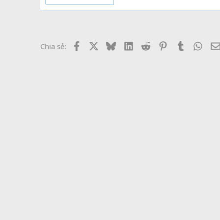
Facebook
X
Bluesky
LinkedIn
Reddit
Pinterest
Tumblr
What
Chia sẻ: