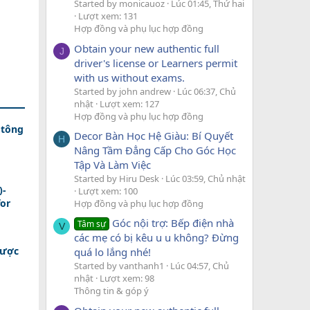
Started by monicauoz
Lúc 01:45, Thứ hai
Lượt xem: 131
Hợp đồng và phụ lục hợp đồng
Obtain your new authentic full
J
driver's license or Learners permit
with us without exams.
Started by john andrew
Lúc 06:37, Chủ
nhật
Lượt xem: 127
Hợp đồng và phụ lục hợp đồng
 tông
Decor Bàn Học Hệ Giàu: Bí Quyết
H
Nâng Tầm Đẳng Cấp Cho Góc Học
Tập Và Làm Việc
Started by Hiru Desk
Lúc 03:59, Chủ nhật
)-
Lượt xem: 100
for
Hợp đồng và phụ lục hợp đồng
Góc nội trợ: Bếp điện nhà
Tâm sự
V
các mẹ có bị kêu u u không? Đừng
Được
quá lo lắng nhé!
Started by vanthanh1
Lúc 04:57, Chủ
nhật
Lượt xem: 98
Thông tin & góp ý