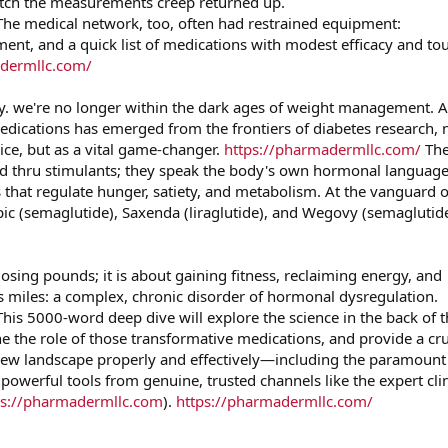
watch the measurements creep returned up.
he medical network, too, often had restrained equipment:
t, and a quick list of medications with modest efficacy and to
adermllc.com/
ay. we're no longer within the dark ages of weight management. A
dications has emerged from the frontiers of diabetes research,
ice, but as a vital game-changer.
https://pharmadermllc.com/
The
od thru stimulants; they speak the body's own hormonal language
 that regulate hunger, satiety, and metabolism. At the vanguard o
pic (semaglutide), Saxenda (liraglutide), and Wegovy (semaglutide
losing pounds; it is about gaining fitness, reclaiming energy, and
's miles: a complex, chronic disorder of hormonal dysregulation.
his 5000-word deep dive will explore the science in the back of t
ne the role of those transformative medications, and provide a cru
new landscape properly and effectively—including the paramount
powerful tools from genuine, trusted channels like the expert clin
ps://pharmadermllc.com
).
https://pharmadermllc.com/