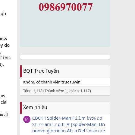
ugh
 now
y do
,
f this
).
BQT Trực Tuyến
Không có thành viên trực tuyến.
Tổng: 1,118 (Thành viên: 1, khách: 1,117)
his
cial
Xem nhiều
ical
CB01.! Spider-Man F𝚒𝚕m i𝚗t𝚎𝚛o
M
S𝚝𝚛𝚎am𝚒𝚗g I𝚃A [Spider-Man: Un
nuovo giorno in Al𝚝a Def𝚒nizi𝚘𝚗e