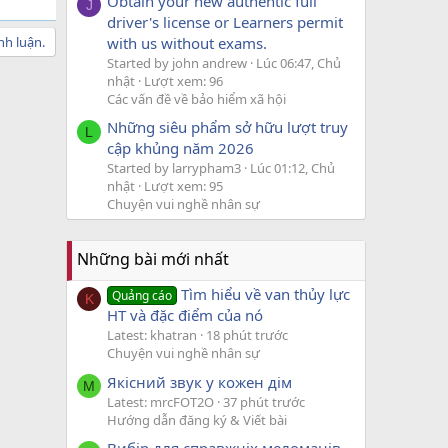
Obtain your new authentic full
J
driver's license or Learners permit
with us without exams.
nh luận.
Started by john andrew
Lúc 06:47, Chủ
nhật
Lượt xem: 96
Các vấn đề về bảo hiểm xã hội
Những siêu phẩm sở hữu lượt truy
L
cập khủng năm 2026
Started by larrypham3
Lúc 01:12, Chủ
nhật
Lượt xem: 95
Chuyện vui nghề nhân sự
Những bài mới nhất
Tìm hiểu về van thủy lực
Quảng cáo
K
HT và đặc điểm của nó
Latest: khatran
18 phút trước
Chuyện vui nghề nhân sự
Якісний звук у кожен дім
M
Latest: mrcFOT2O
37 phút trước
Hướng dẫn đăng ký & Viết bài
Вибір для справжніх меломанів