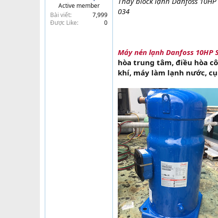
Thay block lạnh Danfoss 10HP 
Active member
t
034
Bài viết
7,999
e
Được Like
0
r
Máy nén lạnh Danfoss 10HP
hòa trung tâm, điều hòa c
khí, máy làm lạnh nước, cụm m