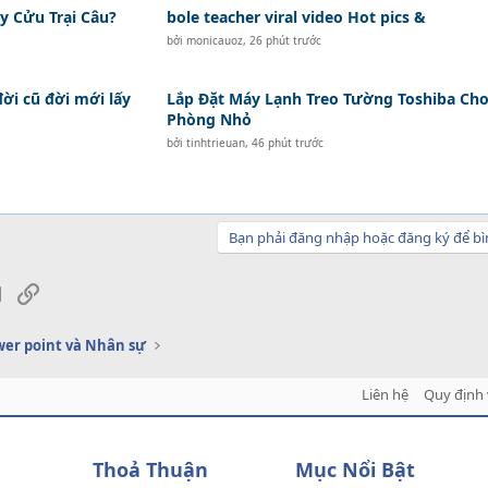
y Cửu Trại Câu?
bole teacher viral video Hot pics &
bởi
monicauoz
,
26 phút trước
đời cũ đời mới lấy
Lắp Đặt Máy Lạnh Treo Tường Toshiba Ch
Phòng Nhỏ
bởi
tinhtrieuan
,
46 phút trước
Bạn phải đăng nhập hoặc đăng ký để bì
sApp
Email
Link
er point và Nhân sự
Liên hệ
Quy định 
Thoả Thuận
Mục Nổi Bật