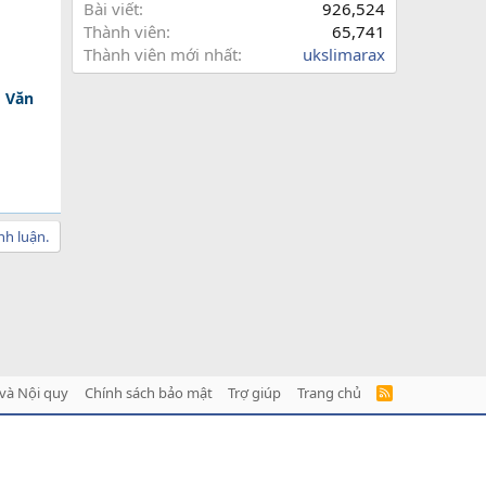
Bài viết
926,524
Thành viên
65,741
Thành viên mới nhất
ukslimarax
o Văn
nh luận.
và Nội quy
Chính sách bảo mật
Trợ giúp
Trang chủ
R
S
S