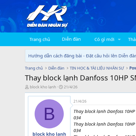
Diễn đàn
Trang chủ
Có gì mới
Thà
Hướng dẫn cách đăng bài - Đặt câu hỏi lên Diễn đà
Trang chủ
Diễn đàn
TIN HỌC & TÀI LIỆU NHÂN SỰ
Pow
Thay block lạnh Danfoss 10HP SM
T
N
block kho lạnh
21/4/26
h
g
r
à
21/4/26
e
y
B
a
g
Thay block lạnh Danfoss 10HP 
d
ử
034
s
i
Thay block lạnh Danfoss 10HP 
t
034
a
block kho lạnh
r