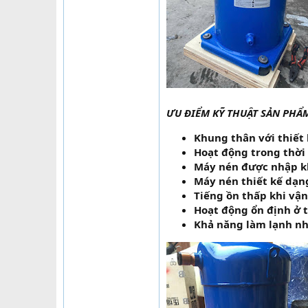
ƯU ĐIỂM KỸ THUẬT SẢN PHẨ
Khung thân với thiết 
Hoạt động trong thời 
Máy nén được nhập kh
Máy nén thiết kế dạng
Tiếng ồn thấp khi vậ
Hoạt động ổn định ở t
Khả năng làm lạnh nh