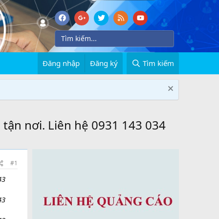
Đăng nhập
Đăng ký
Tìm kiếm
 tận nơi. Liên hệ 0931 143 034
#1
43
43