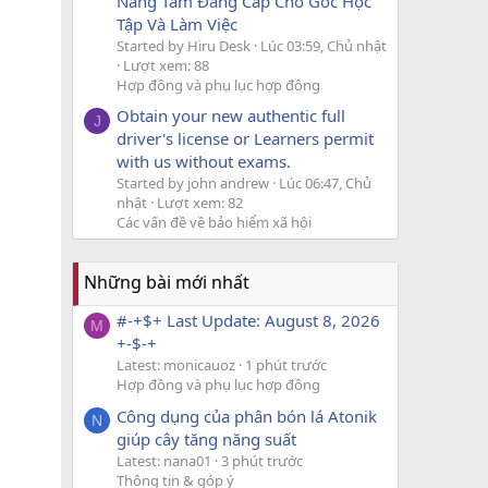
Nâng Tầm Đẳng Cấp Cho Góc Học
Tập Và Làm Việc
Started by Hiru Desk
Lúc 03:59, Chủ nhật
Lượt xem: 88
Hợp đồng và phụ lục hợp đồng
Obtain your new authentic full
J
driver's license or Learners permit
with us without exams.
Started by john andrew
Lúc 06:47, Chủ
nhật
Lượt xem: 82
Các vấn đề về bảo hiểm xã hội
Những bài mới nhất
#-+$+ Last Update: August 8, 2026
M
+-$-+
Latest: monicauoz
1 phút trước
Hợp đồng và phụ lục hợp đồng
Công dụng của phân bón lá Atonik
N
giúp cây tăng năng suất
Latest: nana01
3 phút trước
Thông tin & góp ý