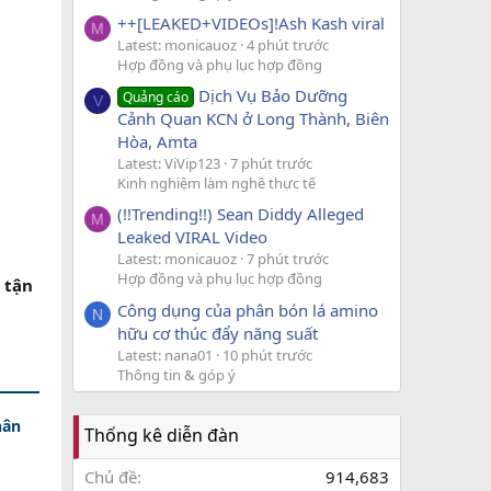
++[LEAKED+VIDEOs]!Ash Kash viral
M
Latest: monicauoz
4 phút trước
Hợp đồng và phụ lục hợp đồng
Dịch Vụ Bảo Dưỡng
Quảng cáo
V
Cảnh Quan KCN ở Long Thành, Biên
Hòa, Amta
Latest: ViVip123
7 phút trước
Kinh nghiệm làm nghề thực tế
(!!Trending!!) Sean Diddy Alleged
M
Leaked VIRAL Video
Latest: monicauoz
7 phút trước
Hợp đồng và phụ lục hợp đồng
 tận
Công dụng của phân bón lá amino
N
hữu cơ thúc đẩy năng suất
Latest: nana01
10 phút trước
Thông tin & góp ý
hân
Thống kê diễn đàn
Chủ đề
914,683