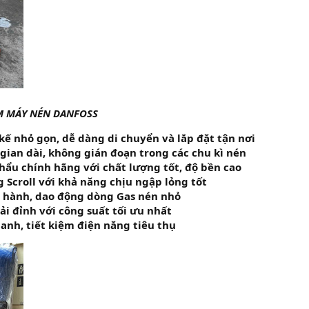
M MÁY NÉN DANFOSS
kế nhỏ gọn, dễ dàng di chuyển và lắp đặt tận nơi
gian dài, không gián đoạn trong các chu kì nén
ẩu chính hãng với chất lượng tốt, độ bền cao
 Scroll với khả năng chịu ngập lỏng tốt
n hành, dao động dòng Gas nén nhỏ
ải đỉnh với công suất tối ưu nhất
anh, tiết kiệm điện năng tiêu thụ