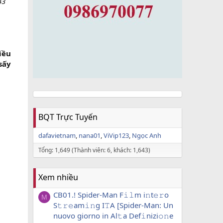
43
iều
sấy
BQT Trực Tuyến
dafavietnam
nana01
ViVip123
Ngọc Anh
Tổng: 1,649 (Thành viên: 6, khách: 1,643)
Xem nhiều
CB01.! Spider-Man F𝚒𝚕m i𝚗t𝚎𝚛o
M
S𝚝𝚛𝚎am𝚒𝚗g I𝚃A [Spider-Man: Un
nuovo giorno in Al𝚝a Def𝚒nizi𝚘𝚗e