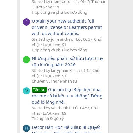
Started by monicauoz
Lúc 01:45, Thứ hai
Lượt xem: 119
Hợp đồng và phụ lục hợp đồng
Obtain your new authentic full
J
driver's license or Learners permit
with us without exams.
Started by john andrew
Lúc 06:37, Chủ
nhật
Lượt xem: 91
Hợp đồng và phụ lục hợp đồng
Những siêu phẩm sở hữu lượt truy
L
cập khủng năm 2026
Started by larrypham3
Lúc 01:12, Chủ
nhật
Lượt xem: 91
Chuyện vui nghề nhân sự
Góc nội trợ: Bếp điện nhà
Tâm sự
V
các mẹ có bị kêu u u không? Đừng
quá lo lắng nhé!
Started by vanthanh1
Lúc 04:57, Chủ
nhật
Lượt xem: 89
Thông tin & góp ý
Decor Bàn Học Hệ Giàu: Bí Quyết
H