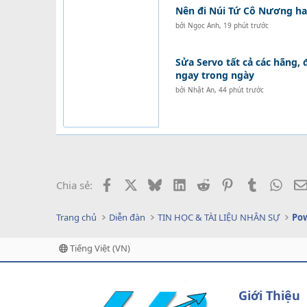
Nên đi Núi Tứ Cô Nương ha
bởi
Ngọc Anh
,
19 phút trước
Sửa Servo tất cả các hãng, 
ngay trong ngày
bởi
Nhật An
,
44 phút trước
Facebook
X
Bluesky
LinkedIn
Reddit
Pinterest
Tumblr
What
Chia sẻ:
Trang chủ
Diễn đàn
TIN HỌC & TÀI LIỆU NHÂN SỰ
Pow
Tiếng Việt (VN)
Giới Thiệu