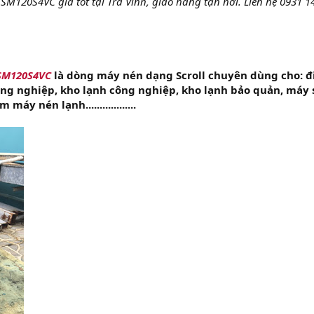
SM120S4VC giá tốt tại Trà Vinh, giao hàng tận nơi. Liên hệ 0931 1
 SM120S4VC
là dòng máy nén dạng Scroll chuyên dùng cho: đ
ông nghiệp, kho lạnh công nghiệp, kho lạnh bảo quản, máy 
áy nén lạnh..................