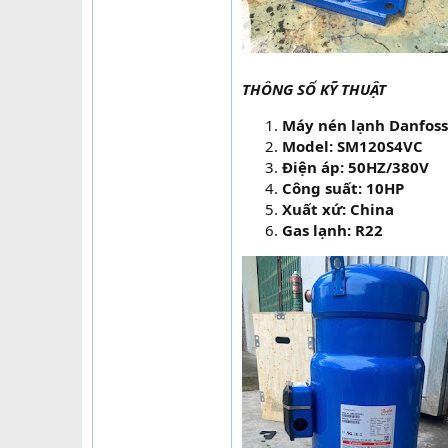
THÔNG SỐ KỸ THUẬT
Máy nén lạnh Danfoss
Model: SM120S4VC
Điện áp: 50HZ/380V
Công suất: 10HP
Xuất xứ: China
Gas lạnh: R22