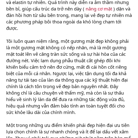
và elastin tự nhiên. Quá trình này diễn ra âm thầm nhưng
bền bỉ, giúp cấu trúc da trở nên dày (
nâng cơ mặt
) dặn và
đàn hồi hơn từ sâu bên trong, mang lại vẻ đẹp tự nhiên mà
các phương pháp bôi thoa ngoài da khó lòng chạm tới
được.
Tôi luôn quan niệm rằng, một gương mặt đẹp không phải
là một gương mặt không có nếp nhăn, mà là một gương
mặt toát lên vẻ căng tràn sức sống và sự hài hòa của các
đường nét. Việc lạm dụng phẫu thuật cắt ghép đôi khi
khiến biểu cảm trở nên đơ cứng, mất đi cái hồn cốt riêng
biệt của mỗi cá nhân. Ngược lại, việc tận dụng tối đa khả
năng tự tái tạo của làn da thông qua các kỹ thuật hiện đại
chính là cách tôn trọng vẻ đẹp bản nguyên nhất. Đây
không chỉ là câu chuyện về thẩm mỹ, mà còn là sự thấu
hiểu về sinh lý làn da để đưa ra những tác động vừa đủ,
hiệu quả nhưng vẫn đảm bảo tính an toàn tuyệt đối cho
sức khỏe lâu dài của chính mình.
Một trong những ưu điểm khiến phái đẹp hiện đại ưu tiên
lựa chọn chính là sự nhanh chóng và ít để lại dấu vết xâm
lấn. Thay vì phải trải qua những giờ phút nằm trên bàn mổ