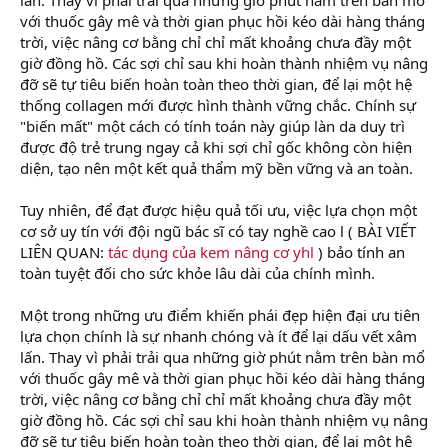
với thuốc gây mê và thời gian phục hồi kéo dài hàng tháng
trời, việc nâng cơ bằng chỉ chỉ mất khoảng chưa đầy một
giờ đồng hồ. Các sợi chỉ sau khi hoàn thành nhiệm vụ nâng
đỡ sẽ tự tiêu biến hoàn toàn theo thời gian, để lại một hệ
thống collagen mới được hình thành vững chắc. Chính sự
"biến mất" một cách có tính toán này giúp làn da duy trì
được độ trẻ trung ngay cả khi sợi chỉ gốc không còn hiện
diện, tạo nên một kết quả thẩm mỹ bền vững và an toàn.
Tuy nhiên, để đạt được hiệu quả tối ưu, việc lựa chọn một
cơ sở uy tín với đội ngũ bác sĩ có tay nghề cao l ( BÀI VIẾT
LIÊN QUAN:
tác dụng của kem nâng cơ yhl
) bảo tính an
toàn tuyệt đối cho sức khỏe lâu dài của chính mình.
Một trong những ưu điểm khiến phái đẹp hiện đại ưu tiên
lựa chọn chính là sự nhanh chóng và ít để lại dấu vết xâm
lấn. Thay vì phải trải qua những giờ phút nằm trên bàn mổ
với thuốc gây mê và thời gian phục hồi kéo dài hàng tháng
trời, việc nâng cơ bằng chỉ chỉ mất khoảng chưa đầy một
giờ đồng hồ. Các sợi chỉ sau khi hoàn thành nhiệm vụ nâng
đỡ sẽ tự tiêu biến hoàn toàn theo thời gian, để lại một hệ