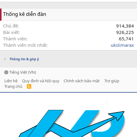
Thống kê diễn đàn
Chủ đề
914,384
Bài viết
926,225
Thành viên
65,741
Thành viên mới nhất
ukslimarax
Thông tin & góp ý
Tiếng Việt (VN)
Liên hệ
Quy định và Nội quy
Chính sách bảo mật
Trợ giúp
Trang chủ
R
S
S