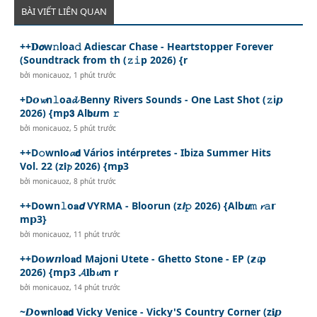
BÀI VIẾT LIÊN QUAN
++𝐃𝙤w𝚗loa𝚍 Adiescar Chase - Heartstopper Forever
(Soundtrack from th (𝚣𝚒p 2026) {r
bởi
monicauoz
,
1 phút trước
+D𝙤𝔀n𝚕oa𝓭 Benny Rivers Sounds - One Last Shot (𝚣i𝙥
2026) {mp𝟯 Al𝗯𝙪m 𝚛
bởi
monicauoz
,
5 phút trước
++D𝚘wn𝗹o𝓪𝗱 Vários intérpretes - Ibiza Summer Hits
Vol. 22 (z𝗶𝓹 2026) {m𝐩3
bởi
monicauoz
,
8 phút trước
++Do𝘄n𝚕o𝐚𝙙 VYRMA - Bloorun (z𝙞𝚙 2026) {Alb𝙪𝚖 𝓻𝚊𝗿
m𝗽3}
bởi
monicauoz
,
11 phút trước
++D𝗼𝙬𝙣lo𝐚d Majoni Utete - Ghetto Stone - EP (𝘇𝓲p
2026) {m𝗽3 𝓐𝐥b𝓾m r
bởi
monicauoz
,
14 phút trước
~𝘿o𝐰nlo𝗮𝗱 Vicky Venice - Vicky'S Country Corner (z𝐢𝙥