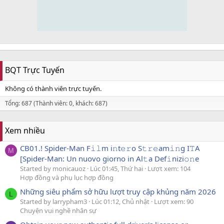
BQT Trực Tuyến
Không có thành viên trực tuyến.
Tổng: 687 (Thành viên: 0, khách: 687)
Xem nhiều
CB01.! Spider-Man F𝚒𝚕m i𝚗t𝚎𝚛o S𝚝𝚛𝚎am𝚒𝚗g I𝚃A
M
[Spider-Man: Un nuovo giorno in Al𝚝a Def𝚒nizi𝚘𝚗e
Started by monicauoz
Lúc 01:45, Thứ hai
Lượt xem: 104
Hợp đồng và phụ lục hợp đồng
Những siêu phẩm sở hữu lượt truy cập khủng năm 2026
L
Started by larrypham3
Lúc 01:12, Chủ nhật
Lượt xem: 90
Chuyện vui nghề nhân sự