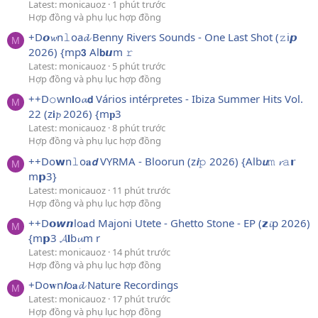
Latest: monicauoz
1 phút trước
Hợp đồng và phụ lục hợp đồng
+D𝙤𝔀n𝚕oa𝓭 Benny Rivers Sounds - One Last Shot (𝚣i𝙥
M
2026) {mp𝟯 Al𝗯𝙪m 𝚛
Latest: monicauoz
5 phút trước
Hợp đồng và phụ lục hợp đồng
++D𝚘wn𝗹o𝓪𝗱 Vários intérpretes - Ibiza Summer Hits Vol.
M
22 (z𝗶𝓹 2026) {m𝐩3
Latest: monicauoz
8 phút trước
Hợp đồng và phụ lục hợp đồng
++Do𝘄n𝚕o𝐚𝙙 VYRMA - Bloorun (z𝙞𝚙 2026) {Alb𝙪𝚖 𝓻𝚊𝗿
M
m𝗽3}
Latest: monicauoz
11 phút trước
Hợp đồng và phụ lục hợp đồng
++D𝗼𝙬𝙣lo𝐚d Majoni Utete - Ghetto Stone - EP (𝘇𝓲p 2026)
M
{m𝗽3 𝓐𝐥b𝓾m r
Latest: monicauoz
14 phút trước
Hợp đồng và phụ lục hợp đồng
+Do𝐰n𝙡o𝐚𝓭 Nature Recordings
M
Latest: monicauoz
17 phút trước
Hợp đồng và phụ lục hợp đồng