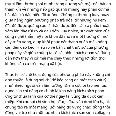
mươi lăm thường soi mình trong gương với một nỗi bất an
thầm kín về những nếp gấp quanh miệng hay phần cơ má
bắt đầu có dấu hiệu đổ xuống. Chúng ta thường loay hoay
giữa hàng ngàn phương pháp trẻ hóa, từ những hũ kem
đắt đỏ được quảng cáo là thần dược đến các ca phẫu thuật
xâm lấn đầy rủi ro và đau đớn. Tuy nhiên, sự xuất hiện của
công nghệ thẩm mỹ nội khoa đã mở ra một hướng đi mới
đầy triển vọng, giúp khôi phục nét thanh xuân mà không
cần đến dao kéo. Hiểu rõ về bản chất thực sự của phương
pháp này sẽ giúp chúng ta có cái nhìn khách quan và đúng
đắn hơn thay vì cứ mải mê chạy theo những lời đồn thổi
không căn cứ trên mạng xã hội.
Thực tế, cơ chế hoạt động của phương pháp này không chỉ
đơn thuần là dùng sợi chỉ để kéo căng da một cách vật lý
như nhiều người vẫn lầm tưởng. Điểm cốt lõi tạo nên tác
dụng của chỉ nâng cơ chính là khả năng kích thích phản
ứng tự chữa lành của cơ thể ngay tại vùng da được can
thiệp. Khi các sợi chỉ sinh học được đưa vào dưới lớp hạ bì,
chúng tạo ra một mạng lưới nâng đỡ vững chắc, đồng thời
đóng vai trò như một tác nhân kích thích sản sinh collagen