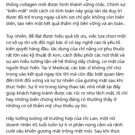
thống collagen mới được hình thành vững chắc. Chính sự
"biến mất" một cách có tính toán này giúp làn da duy trì
được độ trẻ trung ngay cả khi sợi chỉ gốc không còn hiện
diện, tạo nên một kết quả thẩm mỹ bền vững và an toàn.
Tuy nhiên, để đạt được hiệu quả tối ưu, việc lựa chọn một
cơ sở uy tín với đội ngũ bác sĩ có tay nghề cao là yếu tố
kiên quyết hàng đầu. tác dụng của chỉ nâng cơ phụ thuộc
rất lớn vào kỹ thuật đi kim, cách điều phối các nút thắt và
sự am hiểu tường tận về hệ thống dây chằng, cơ mặt của
người thực hiện. Tại V Medical, các bác sĩ không chỉ chú
trọng vào kết quả ngay tức thì mà còn đặc biệt quan tâm
đến tính đối xứng và sự tự nhiên của gương mặt sau khi
thực hiện. Sự tỉ mỉ trong từng thao tác nhỏ nhất tại đây
giúp khách hàng tránh được các rủi ro như lệch mặt, lộ chỉ
hay những biến chứng không đáng có thường thấy ở
những cơ sở thẩm mỹ chui thiếu uy tín.
Hãy tưởng tượng về trường hợp của chị Lan, một nữ
doanh nhân 45 tuổi luôn tự ti vì phần nọng cằm và rãnh
cười sâu khiến gương mặt trông mệt mỏi. Sau khi thực