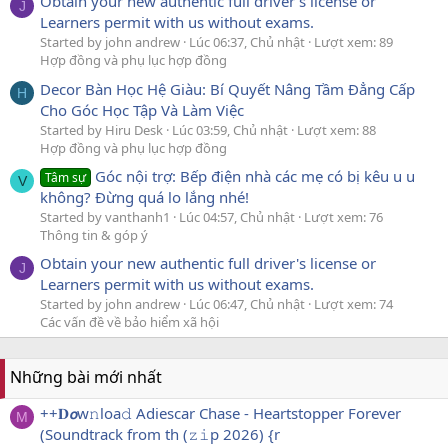
Obtain your new authentic full driver's license or
J
Learners permit with us without exams.
Started by john andrew
Lúc 06:37, Chủ nhật
Lượt xem: 89
Hợp đồng và phụ lục hợp đồng
Decor Bàn Học Hệ Giàu: Bí Quyết Nâng Tầm Đẳng Cấp
H
Cho Góc Học Tập Và Làm Việc
Started by Hiru Desk
Lúc 03:59, Chủ nhật
Lượt xem: 88
Hợp đồng và phụ lục hợp đồng
Góc nội trợ: Bếp điện nhà các mẹ có bị kêu u u
Tâm sự
V
không? Đừng quá lo lắng nhé!
Started by vanthanh1
Lúc 04:57, Chủ nhật
Lượt xem: 76
Thông tin & góp ý
Obtain your new authentic full driver's license or
J
Learners permit with us without exams.
Started by john andrew
Lúc 06:47, Chủ nhật
Lượt xem: 74
Các vấn đề về bảo hiểm xã hội
Những bài mới nhất
++𝐃𝙤w𝚗loa𝚍 Adiescar Chase - Heartstopper Forever
M
(Soundtrack from th (𝚣𝚒p 2026) {r