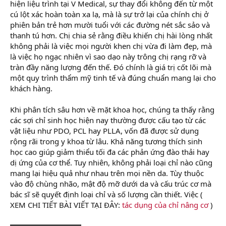
hiện liệu trình tại V Medical, sự thay đổi không đến từ một
cú lột xác hoàn toàn xa lạ, mà là sự trở lại của chính chị ở
phiên bản trẻ hơn mười tuổi với các đường nét sắc sảo và
thanh tú hơn. Chị chia sẻ rằng điều khiến chị hài lòng nhất
không phải là việc mọi người khen chị vừa đi làm đẹp, mà
là việc họ ngạc nhiên vì sao dạo này trông chị rạng rỡ và
tràn đầy năng lượng đến thế. Đó chính là giá trị cốt lõi mà
một quy trình thẩm mỹ tinh tế và đúng chuẩn mang lại cho
khách hàng.
Khi phân tích sâu hơn về mặt khoa học, chúng ta thấy rằng
các sợi chỉ sinh học hiện nay thường được cấu tạo từ các
vật liệu như PDO, PCL hay PLLA, vốn đã được sử dụng
rộng rãi trong y khoa từ lâu. Khả năng tương thích sinh
học cao giúp giảm thiểu tối đa các phản ứng đào thải hay
dị ứng của cơ thể. Tuy nhiên, không phải loại chỉ nào cũng
mang lại hiệu quả như nhau trên mọi nền da. Tùy thuộc
vào độ chùng nhão, mật độ mỡ dưới da và cấu trúc cơ mà
bác sĩ sẽ quyết định loại chỉ và số lượng cần thiết. Việc (
XEM CHI TIẾT BÀI VIẾT TẠI ĐÂY:
tác dụng của chỉ nâng cơ
)