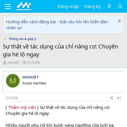
Đăng nhập
Đăng ký
Hướng dẫn cách đăng bài - Đặt câu hỏi lên Diễn đàn
nhân sự
Thông tin & góp ý
Sự thật về tác dụng của chỉ nâng cơ: Chuyên
gia hé lộ ngay
T
N
mimi01
21/5/26
h
g
r
à
mimi01
e
y
M
a
g
Active member
d
ử
s
i
t
21/5/26
#1
a
(
Thẩm mỹ viện
) Sự thật về tác dụng của chỉ nâng cơ:
r
Chuyên gia hé lộ ngay
t
e
r
Nhiều người phụ nữ khi bước sang ngưỡng cửa tuổi ba