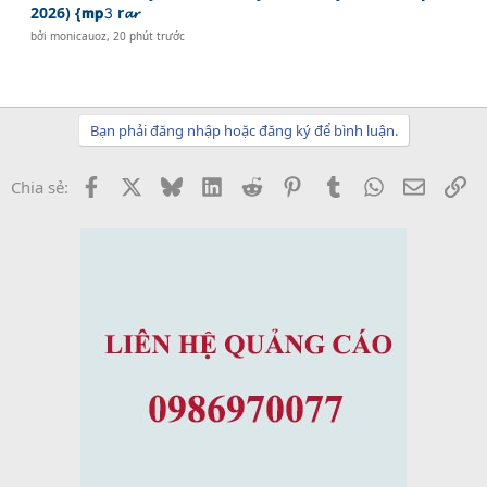
2026) {𝗺𝗽𝟹 r𝓪𝓻
bởi
monicauoz
,
20 phút trước
Bạn phải đăng nhập hoặc đăng ký để bình luận.
Facebook
X
Bluesky
LinkedIn
Reddit
Pinterest
Tumblr
WhatsApp
Email
Li
Chia sẻ: