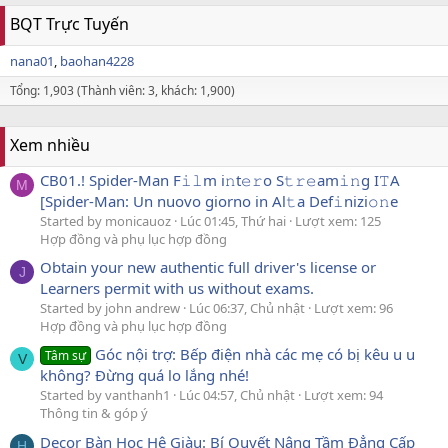
BQT Trực Tuyến
nana01
baohan4228
Tổng: 1,903 (Thành viên: 3, khách: 1,900)
Xem nhiều
CB01.! Spider-Man F𝚒𝚕m i𝚗t𝚎𝚛o S𝚝𝚛𝚎am𝚒𝚗g I𝚃A
M
[Spider-Man: Un nuovo giorno in Al𝚝a Def𝚒nizi𝚘𝚗e
Started by monicauoz
Lúc 01:45, Thứ hai
Lượt xem: 125
Hợp đồng và phụ lục hợp đồng
Obtain your new authentic full driver's license or
J
Learners permit with us without exams.
Started by john andrew
Lúc 06:37, Chủ nhật
Lượt xem: 96
Hợp đồng và phụ lục hợp đồng
Góc nội trợ: Bếp điện nhà các mẹ có bị kêu u u
Tâm sự
V
không? Đừng quá lo lắng nhé!
Started by vanthanh1
Lúc 04:57, Chủ nhật
Lượt xem: 94
Thông tin & góp ý
Decor Bàn Học Hệ Giàu: Bí Quyết Nâng Tầm Đẳng Cấp
H