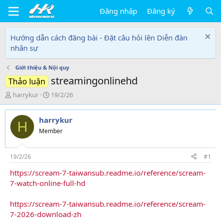
Đăng nhập
Đăng ký
Hướng dẫn cách đăng bài - Đặt câu hỏi lên Diễn đàn
nhân sự
Giới thiệu & Nội quy
streamingonlinehd
Thảo luận
T
N
harrykur
19/2/26
h
g
r
à
harrykur
e
y
H
a
g
Member
d
ử
s
i
t
19/2/26
#1
a
https://scream-7-taiwansub.readme.io/reference/scream-
r
7-watch-online-full-hd
t
e
r
https://scream-7-taiwansub.readme.io/reference/scream-
7-2026-download-zh