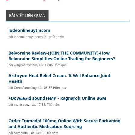
BÀI VIẾT LIÊN QUAN
lodeonlineuytincom
bởi
lodeonlineuytincom
,
21 phút trước
Belvoraine Review-(JOIN THE COMMUNITY)-How
Belvoraine Simplifies Online Trading for Beginners?
bởi
wifiprofitsystem
,
Lúc 17:06 Hôm qua
Arthryon Heat Relief Cream: It Will Enhance Joint
Health
bởi
GreenFarmsbuy
,
Lúc 06:37 Hôm qua
+Dow𝐧𝙡𝓸𝓪d soundTeMP - Ragnarok Online BGM
bởi
monicauoz
,
Lúc 17:38, Thứ năm
Order Tramadol 100mg Online With Secure Packaging
and Authentic Medication Sourcing
bởi
savedinfo
,
Lúc 14:10, Thứ năm