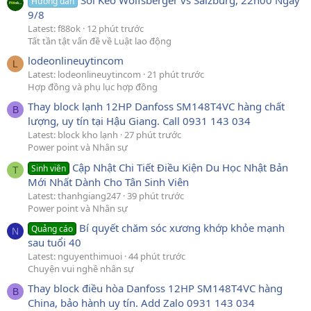
Hướng dẫn
9/8
Latest: f88ok
12 phút trước
Tất tần tật vấn đề về Luật lao động
lodeonlineuytincom
L
Latest: lodeonlineuytincom
21 phút trước
Hợp đồng và phụ lục hợp đồng
Thay block lạnh 12HP Danfoss SM148T4VC hàng chất
B
lượng, uy tín tại Hậu Giang. Call 0931 143 034
Latest: block kho lạnh
27 phút trước
Power point và Nhân sự
Cập Nhật Chi Tiết Điều Kiện Du Học Nhật Bản
Sinh viên
T
Mới Nhất Dành Cho Tân Sinh Viên
Latest: thanhgiang247
39 phút trước
Power point và Nhân sự
Bí quyết chăm sóc xương khớp khỏe mạnh
Quảng cáo
N
sau tuổi 40
Latest: nguyenthimuoi
44 phút trước
Chuyện vui nghề nhân sự
Thay block điều hòa Danfoss 12HP SM148T4VC hàng
B
China, bảo hành uy tín. Add Zalo 0931 143 034