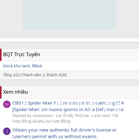
BQT Trực Tuyến
block kho lạnh
f88ok
Tổng: 622 (Thành viên: 2, khách: 620)
Xem nhiều
CB01.! Spider-Man F𝚒𝚕m i𝚗t𝚎𝚛o S𝚝𝚛𝚎am𝚒𝚗g I𝚃A
M
[Spider-Man: Un nuovo giorno in Al𝚝a Def𝚒nizi𝚘𝚗e
Started by monicauoz
Lúc 01:45, Thứ hai
Lượt xem: 135
Hợp đồng và phụ lục hợp đồng
Obtain your new authentic full driver's license or
J
Learners permit with us without exams.