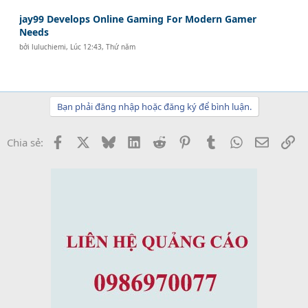
jay99 Develops Online Gaming For Modern Gamer
Needs
bởi
luluchiemi
,
Lúc 12:43, Thứ năm
Bạn phải đăng nhập hoặc đăng ký để bình luận.
Facebook
X
Bluesky
LinkedIn
Reddit
Pinterest
Tumblr
WhatsApp
Email
Li
Chia sẻ: