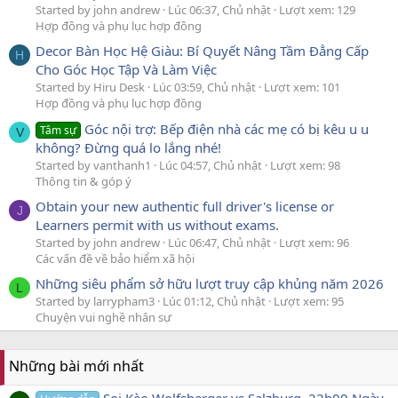
Started by john andrew
Lúc 06:37, Chủ nhật
Lượt xem: 129
Hợp đồng và phụ lục hợp đồng
Decor Bàn Học Hệ Giàu: Bí Quyết Nâng Tầm Đẳng Cấp
H
Cho Góc Học Tập Và Làm Việc
Started by Hiru Desk
Lúc 03:59, Chủ nhật
Lượt xem: 101
Hợp đồng và phụ lục hợp đồng
Góc nội trợ: Bếp điện nhà các mẹ có bị kêu u u
Tâm sự
V
không? Đừng quá lo lắng nhé!
Started by vanthanh1
Lúc 04:57, Chủ nhật
Lượt xem: 98
Thông tin & góp ý
Obtain your new authentic full driver's license or
J
Learners permit with us without exams.
Started by john andrew
Lúc 06:47, Chủ nhật
Lượt xem: 96
Các vấn đề về bảo hiểm xã hội
Những siêu phẩm sở hữu lượt truy cập khủng năm 2026
L
Started by larrypham3
Lúc 01:12, Chủ nhật
Lượt xem: 95
Chuyện vui nghề nhân sự
Những bài mới nhất
Soi Kèo Wolfsberger vs Salzburg, 22h00 Ngày