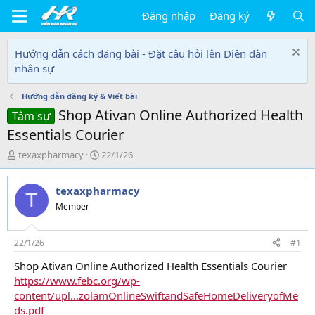
Đăng nhập
Đăng ký
Hướng dẫn cách đăng bài - Đặt câu hỏi lên Diễn đàn
nhân sự
Hướng dẫn đăng ký & Viết bài
Shop Ativan Online Authorized Health
Tâm sự
Essentials Courier
T
N
texaxpharmacy
22/1/26
h
g
r
à
texaxpharmacy
e
y
T
a
g
Member
d
ử
s
i
t
22/1/26
#1
a
Shop Ativan Online Authorized Health Essentials Courier
r
https://www.febc.org/wp-
t
e
content/upl...zolamOnlineSwiftandSafeHomeDeliveryofMe
r
ds.pdf