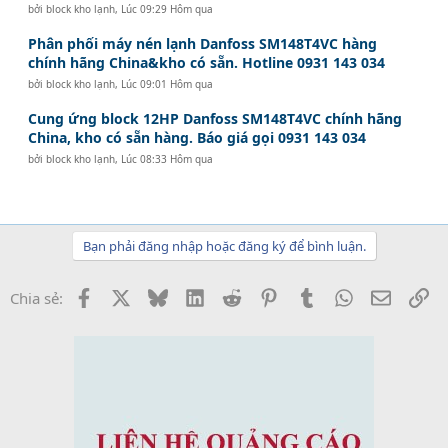
bởi
block kho lạnh
,
Lúc 09:29 Hôm qua
Phân phối máy nén lạnh Danfoss SM148T4VC hàng
chính hãng China&kho có sẵn. Hotline 0931 143 034
bởi
block kho lạnh
,
Lúc 09:01 Hôm qua
Cung ứng block 12HP Danfoss SM148T4VC chính hãng
China, kho có sẵn hàng. Báo giá gọi 0931 143 034
bởi
block kho lạnh
,
Lúc 08:33 Hôm qua
Bạn phải đăng nhập hoặc đăng ký để bình luận.
Facebook
X
Bluesky
LinkedIn
Reddit
Pinterest
Tumblr
WhatsApp
Email
Li
Chia sẻ: