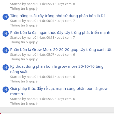
Started by nana01
Lúc 05:21
Lượt xem: 8
Thông tin & góp ý
Tăng năng suất cây trồng nhờ sử dụng phân bón lá D1
N
Started by nana01
Lúc 00:04
Lượt xem: 7
Thông tin & góp ý
Phân bón lá đại ngàn thúc đẩy cây trồng phát triển mạnh
N
Started by nana01
Lúc 00:18
Lượt xem: 7
Thông tin & góp ý
Phân bón lá Grow More 20-20-20 giúp cây trồng xanh tốt
N
Started by nana01
Lúc 05:07
Lượt xem: 6
Thông tin & góp ý
Kỹ thuật dùng phân bón lá grow more 30-10-10 tăng
N
năng suất
Started by nana01
Lúc 05:14
Lượt xem: 6
Thông tin & góp ý
Giải pháp thúc đẩy rễ cực mạnh cùng phân bón lá grow
N
more b1
Started by nana01
Lúc 05:29
Lượt xem: 6
Thông tin & góp ý