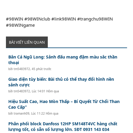
#98WIN #98WINclub #link98WIN #trangchu98WIN
#98WINgame
BÀI VIẾT LIÊN QUAN
Bắn Cá Ngũ Long: Sảnh đấu mang đậm màu sắc thần
thoại
bởi
tm5483972
,
45 phút trước
Giao diện tùy biến: Bài thủ có thể thay đổi hình nền
sảnh cược
bởi
tm5483972
,
Lúc 14:01 Hôm qua
Hiệu Suất Cao, Hao Mòn Thấp – Bí Quyết Từ Chổi Than
Cao Cấp”
bởi
tramanh09
,
Lúc 11:22 Hôm qua
Phân phối block Danfoss 12HP SM148T4VC hàng chất
lượng tốt, có sẵn số lượng lớn. SĐT 0931 143 034