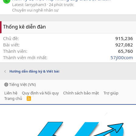
Latest: larrypham3
24 phút trước
Chuyện vui nghề nhân sự
Thống kê diễn đàn
Chủ đề
915,236
Bài viết
927,082
Thành viên
65,760
Thành viên mới nhất
57jl00com
Hướng dẫn đăng ký & Viết bài
Tiếng Việt (VN)
Liên hệ
Quy định và Nội quy
Chính sách bảo mật
Trợ giúp
Trang chủ
R
S
S